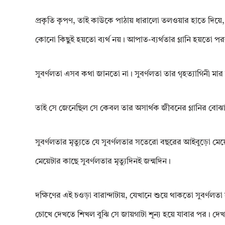
প্রকৃতি কৃপণ, তাই কাউকে পাঠায় ধারালো তলওয়ার হাতে দিয়ে, 
কোনো কিছুই হয়তো ব্যর্থ নয়। আপাত-ব্যর্থতার গ্লানি হয়তো পর
সুবৰ্ণলতা এসব কথা জানতো না। সুবৰ্ণলতা তার গৃহত্যাগিনী মার 
তাই সে জেনেছিল সে কেবল তার অসাৰ্থক জীবনের গ্লানির বোঝা 
সুবৰ্ণলতার মৃত্যুতে যে সুবৰ্ণলতার সতেরো বছরের আইবুড়ো মেয়
মেয়েটার কাছে সুবৰ্ণলতার মৃত্যুদিনই জন্মদিন।
দক্ষিণের এই চওড়া বারান্দাটায়, যেখানে শুয়ে থাকতো সুবৰ্ণল
চোখে দেখতে শিখল বুঝি সে জায়গাটা শূন্য হয়ে যাবার পর। দে