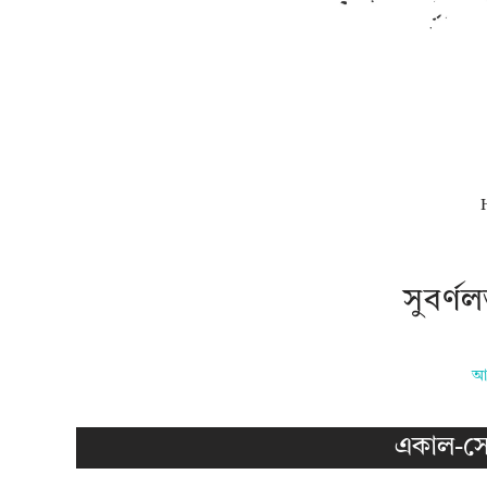
সুবর্
আশ
একাল-সে