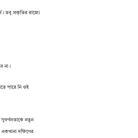
 তবু প্ৰকৃতির রাজ্যে
বে না।
েতে পারে নি ওই
সুবৰ্ণলতাকে নতুন
 একখানা দক্ষিণের