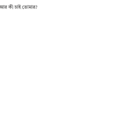
র! আর কী চাই তোমার?