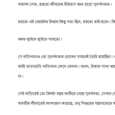
বারান্দা পেত, হয়তো জীবনের ইতিহাস অন্য হতো সুবৰ্ণলতার।
হয়তো ওই মেয়েটার চিন্তায় কিছু সত্য ছিল, হয়তো তাই হতো। কিন্ত
অথচ জুটলে জুটতে পারতো।
সে বাড়িখানাও তো সুবৰ্ণলতার চোখের সামনেই তৈরি হয়েছিল। ও
স্বামী তাড়াতাড়ি বাড়িখানা ফেদে ফেলল। বলল, টাকার পাখা আছে
না।
সেই বাড়িতেই তো ত্ৰিশটা বছর কাটিয়ে গেছে সুবৰ্ণলতা, সেখান 
যাবতীয় লীলাতেই অংশগ্রহণ করেছে, তবু পিঞ্জরের যন্ত্রণাবোধ