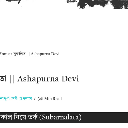
Home
»
সুবর্ণলতা || Ashapurna Devi
ণলতা || Ashapurna Devi
াপূর্ণা দেবী
,
উপন্যাস
341 Min Read
কাল নিয়ে তর্ক (Subarnalata)