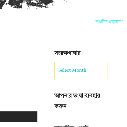
বাঙালির গ্রন্থাগারে আপনা
সংরক্ষণাগার
আপনার ভাষা ব্যবহার
করুন