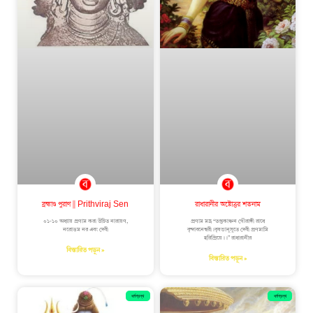
ব্রহ্মাণ্ড পুরাণ || Prithviraj Sen
রাধারানীর অষ্টোত্তর শতনাম
০১-১০ অধ্যায় প্রণাম করা উচিত নারায়ণ,
প্রণাম মন্ত্র “তপ্তকাঞ্চন গৌরাঙ্গী রাধে
নরোত্তম নর এবং দেবী
বৃন্দাবনেশ্বরী।বৃষভানুসুতে দেবী প্রণমামি
হরিপ্রিয়ে।।” রাধারানীর
বিস্তারিত পড়ুন »
বিস্তারিত পড়ুন »
ধর্মগ্রন্থ
ধর্মগ্রন্থ