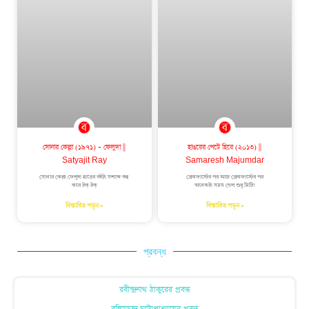
সোনার কেল্লা (১৯৭১) – ফেলুদা ||
হাঙরের পেটে হিরে (২০১৩) ||
Satyajit Ray
Samaresh Majumdar
সোনার কেল্লা ফেলুদা হাতের বইটা সশব্দে বন্ধ
ব্রেকফাস্টের পর আজ ব্রেকফাস্টের পর
করে টক্‌ টক্‌
অনেকটা সময় গেল শুধু মিটিং
বিস্তারিত পড়ুন »
বিস্তারিত পড়ুন »
প্রবন্ধ
রবীন্দ্রনাথ ঠাকুরের প্রবন্ধ