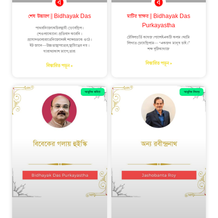
শেষ উচ্চারণ || Bidhayak Das
মাটির স্বাক্ষর || Bidhayak Das
Purkayastha
পাথরনিজেকেচিরস্থায়ী ভেবেছিল।
শেওলাকোনো প্রতিবাদ করেনি।
টেবিলভর্তি কাগজ।পাশেইএকটি কলম।আমি
প্রাসাদগুলোরাতেনিজেদেরই শব্দেচমকে ওঠে।
লিখতে চেয়েছিলাম— “একজন মানুষ চাই।”
ইট জানে—উচ্চতাস্থাপত্যের,স্থায়িত্বের নয়।
শব্দ দুটিকাগজে
যারাআকাশ মাপে,তারা
বিস্তারিত পড়ুন »
বিস্তারিত পড়ুন »
আধুনিক কবিতা
আধুনিক নিবন্ধ