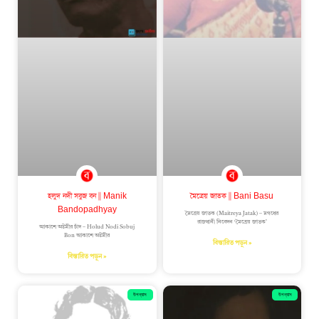
হলুদ নদী সবুজ বন || Manik
মৈত্রেয় জাতক || Bani Basu
Bandopadhyay
মৈত্রেয় জাতক (Maitreya Jatak) – মগধের
রাজধানী নিবেদন ‘মৈত্রেয় জাতক’
আকাশে অষ্টমীর চাঁদ – Holud Nodi Sobuj
Bon আকাশে অষ্টমীর
বিস্তারিত পড়ুন »
বিস্তারিত পড়ুন »
উপন্যাস
উপন্যাস