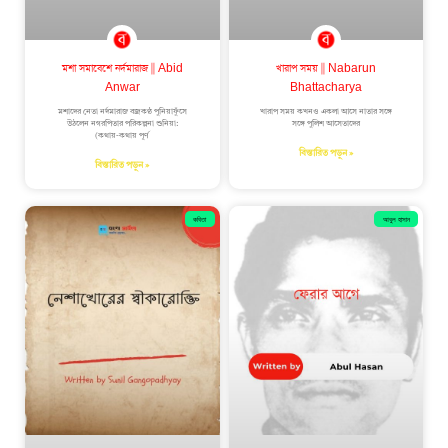
মশা সমাবেশে নর্দমারাজ || Abid
খারাপ সময় || Nabarun
Anwar
Bhattacharya
মশাদের নেতা নর্দমারাজ বজ্রকণ্ঠ পুনিয়াফুঁসে
খারাপ সময় কখনও একলা আসে নাতার সঙ্গে
উঠলেন নগরপিতার পরিকল্পনা শুনিয়া:
সঙ্গে পুলিশ আসেতাদের
(কথায়-কথায় পূর্ণ
বিস্তারিত পড়ুন »
বিস্তারিত পড়ুন »
কবিতা
আবুল হাসান