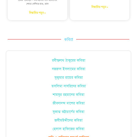
প্রথম পরিচ্ছেদ – গঙ্গা-হৃদয়ে যদি আকাশের
শোভা দেখিতে চাও, তবে
বিস্তারিত পড়ুন »
বিস্তারিত পড়ুন »
কবিতা
রবীন্দ্রনাথ ঠাকুরের কবিতা
নজরুল ইসলামের কবিতা
সুকুমার রায়ের কবিতা
তসলিমা নাসরিনের কবিতা
শামসুর রহমানের কবিতা
জীবনানন্দ দাশের কবিতা
সুকান্ত ভট্টাচার্যের কবিতা
জসীমউদ্দীনের কবিতা
হেলাল হাফিজের কবিতা