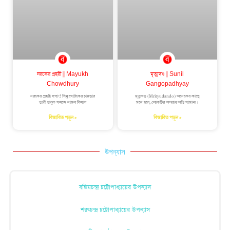
নরকের প্রহরী || Mayukh
মৃত্যুদণ্ড || Sunil
Chowdhury
Gangopadhyay
নরকের প্রহরী সপাং! সিন্ধুঘোটকের চামড়ার
মৃত্যুদণ্ড (Mrityudando) অনেকের কাছে
ভারী চাবুক সশব্দে নামল বিশাল
মনে হবে, লোকটির অপরাধ অতি সামান্য।
বিস্তারিত পড়ুন »
বিস্তারিত পড়ুন »
উপন্যাস
বঙ্কিমচন্দ্র চট্টোপাধ্যায়ের উপন্যাস
শরৎচন্দ্র চট্টোপাধ্যায়ের উপন্যাস