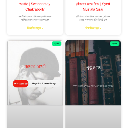
গন্ধকাঁথা || Swapnamoy
বৃষ্টিরাতের আপদ বিপদ || Syed
Chakraborty
Mustafa Siraj
গন্ধকাঁথা সেজদা বমি করছে। বমির শব্দ
বৃষ্টিরাতের আপদ বিপদ আমাদের গোরাচাঁদ
পাচ্ছি। চোখের সামনে রোববারের
রোডে একপশলা বৃষ্টিতেই হাঁটু জল
বিস্তারিত পড়ুন »
বিস্তারিত পড়ুন »
ছোটগল্প
ছোটগল্প