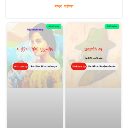
সম্পূর্ণ তালিকা
মিতিনমাসি সমগ্র
কিরীটী অমনিবাস