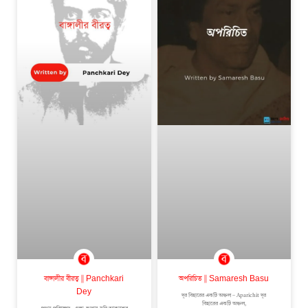
বাঙ্গালীর বীরত্ব || Panchkari
অপরিচিত || Samaresh Basu
Dey
দূর বিহারের একটি অঞ্চল – Aparichit দূর
বিহারের একটি অঞ্চল,