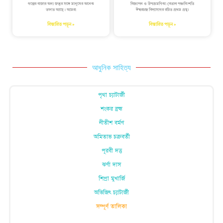
গল্পের বাজার অন্য জন্তুর সঙ্গে মানুষের অনেক
বিজ্ঞাপন ও উপক্ৰমণিকা বেতাল পঞ্চবিংশতি
তফাত আছে। আমরা
ঈশ্বরচন্দ্র বিদ্যাসাগর রচিত প্রথম গ্রন্থ৷
বিস্তারিত পড়ুন »
বিস্তারিত পড়ুন »
আধুনিক সাহিত্য
পৃথা চ্যাটার্জী
শংকর ব্রহ্ম
নীতীশ বর্মণ
অমিতাভ চক্রবর্তী
পূরবী দত্ত
ঝর্ণা দাস
শিপ্রা মুখার্জি
অভিজিৎ চ্যাটার্জী
সম্পূর্ণ তালিকা