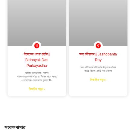
বিবেকের গলায় হুইস্কি ||
অন্য রবীন্দ্রনাথ || Jashobanta
Bidhayak Das
Roy
Purkayastha
অন্য রবীন্দ্রনাথ রবীন্দ্রনাথ ঠাকুর বাঙালির
কাছে বিশেষ একটি নাম। বাংলা
টেবিলে রাখাহুইস্কি। পাশেই
সাজানোগ্লেনকেয়ার্ন গ্লাস। বিবেক শুয়ে আছে
বিস্তারিত পড়ুন »
—তন্দ্রাচ্ছন্ন। প্রবেশদ্বারে ঝুলছে“Do
বিস্তারিত পড়ুন »
সংরক্ষণাগার