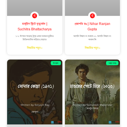
মার্কুইস স্ট্রিটে মৃত্যুফাঁদ ||
প্রজাপতি রঙ || Nihar Ranjan
Suchitra Bhattacharya
Gupta
১-২. ফাঁপরে পড়েছে টুপুর এবার গরমের ছুটিতে
আপনি বিশ্বাস না করলে ০১. আপনি বিশ্বাস না
মিতিনমাসির বাড়িতে বেড়াতে
করলে কি
বিস্তারিত পড়ুন »
বিস্তারিত পড়ুন »
উপন্যাস
অর্জুন সমগ্র