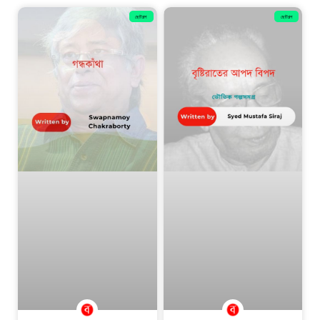
ছোটগল্প
ছোটগল্প