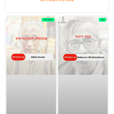
কবি ও কবিতার সম্পূর্ণ তালিকা
আবিদ আনোয়ার
কবিতা