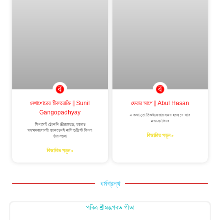
নেশাখোরের স্বীকারোক্তি || Sunil
ফেরার আগে || Abul Hasan
Gangopadhyay
এ কথা তো ঠিকইফেরার সময় হলে যে যার
মন্তব্যে ফিরে
সিগারেট ছোঁননি শ্রীরামচন্দ্র, হজরত
মহম্মদব্যাপারটা জানতেনই নাযিশুখ্রিস্ট কিংবা
বিস্তারিত পড়ুন »
তাঁর বড়দা
বিস্তারিত পড়ুন »
ধর্মগ্রন্থ
পবিত্র শ্রীমদ্ভগবত গীতা