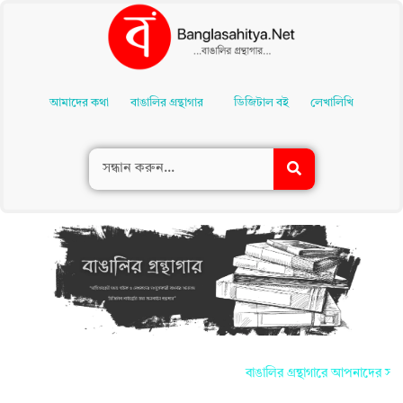
Skip
To
আমাদের কথা
বাঙালির গ্রন্থাগার
ডিজিটাল বই
লেখালিখি
Content
বাঙালির গ্রন্থাগারে আপনাদের সকলকে জানাই 