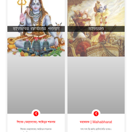
শিবের (মহাদেবের) অষ্টোত্তর শতনাম
মহাভারত || Mahabharat
শিবের (মহাদেবের) অষ্টোত্তর শতনাম
যদা যদা হি ধর্মস্য গ্লানির্ভবতি ভারত।