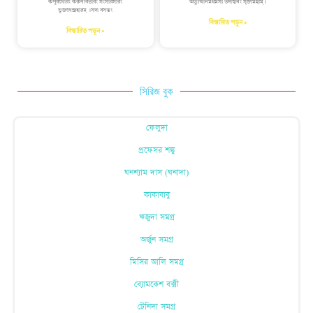
কর্পূরগৌরং করুণাবতারং সংসারসারং
অভ্যুত্থানমধর্মস্য তদাত্মনং সৃজামহ্যম্।
ভুজগেন্দ্রহারম্ ।সদা বসন্তং
বিস্তারিত পড়ুন »
বিস্তারিত পড়ুন »
সিরিজ বুক
ফেলুদা
প্রফেসর শঙ্কু
ঘনশ্যাম দাস (ঘনাদা)
কাকাবাবু
ঋজুদা সমগ্র
অর্জুন সমগ্র
মিসির আলি সমগ্র
ব্যোমকেশ বক্সী
টেনিদা সমগ্র