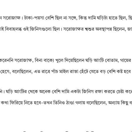
 সরোজাক্ষ। টাকা-পয়সা বেশি ছিল না সঙ্গে, কিন্তু দামি ঘড়িটা হাতে ছিল,
ই বিবাহলব্ধ ওই জিনিসগুলো ছিল। সরোজাক্ষর শ্বশুর অবস্থাপন্ন ছিলেন, জা
টা করেননি সরোজাক্ষ, বিনা বাক্যে খুলে দিয়েছিলেন ঘড়ি আংটি বোতাম, গায
 হেসে, বলেছিলেন, এত রাত্রে পাঁচ মাইল রাস্তা হেঁটে যেতে বড় বেশি কষ্ট হবে
নি। ঘড়ি আংটির থেকে অনেক বেশি দামি একটা জিনিস রক্ষা করতে চেষ্টা করে
য়ে কথা ফিরিয়ে নিতে হবে–তখন তিনিও ঠাণ্ডা গলায় বলেছিলেন, অন্যায় কিছ