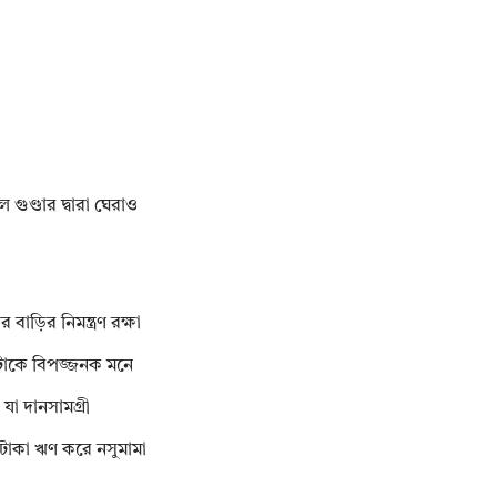
ুণ্ডার দ্বারা ঘেরাও
ড়ির নিমন্ত্রণ রক্ষা
সেটাকে বিপজ্জনক মনে
া দানসামগ্রী
 টাকা ঋণ করে নসুমামা