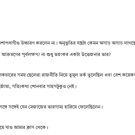
াপবাণীও উচ্চারণ করলেন না। অনুভূতির যন্ত্রটা কেমন অসাড় অসাড় লাগছে, 
ি আক্রমণের পূর্বলক্ষণ? না শুধু ভয়ংকর একটা উত্তেজনার ভার?
কচারের সময় ছেলেরা রাজনীতি নিয়ে তুমুল তর্ক তুলেছিল এবং বেশ কয়েকবা
্জোয়া, সত্যিকথা শোনবার সাহসটুকুও নেই।
্গে সঙ্গেই যেন মেজাজের ভারসাম্য হারিয়ে ফেলেছিলেন।
়ে যাও আমার ক্লাস থেকে।