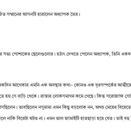
র্জিত সম্মানের আসনটি হারালেন অধ্যাপক মৈত্র।
 আর সভ্য পোশাকের ছেলেগুলোর। হঠাৎ দেখতে পেলেন অধ্যাপক, তিনি একদল গ
েকদিন আগেকার এমনি এক অবস্থার কথা– কোনও এক দূরসম্পর্কের আত্মীয়ের বা
াঁটতে হয় সে বাড়ি থেকে। রাস্তার লোকসমাগম কমে গেছে। কিন্তু সরোজাক্ষ 
সছিলেন। ভাবছিলেন নসুমামা এমন কিছু বড়লোক নন, অথচ মেয়ের বিয়েতে য
লে নাকি বিয়েটা ঘটত না। এমন ভাল জামাইটি হাতছাড়া হয়ে যেত। তাই বহু