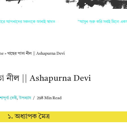
নাদের সকলকে জানাই স্বাগত
"আসুন শুরু করি সবাই মিলে একসাথে লেখা
me
»
গাছের পাতা নীল || Ashapurna Devi
তা নীল || Ashapurna Devi
াপূর্ণা দেবী
,
উপন্যাস
298 Min Read
১. অধ্যাপক মৈত্র