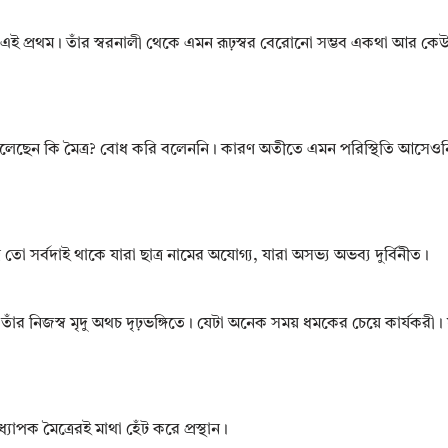
 এই প্রথম। তাঁর স্বরনালী থেকে এমন রূঢ়স্বর বেরোনো সম্ভব একথা আর কেউ
লেছেন কি মৈত্র? বোধ করি বলেননি। কারণ অতীতে এমন পরিস্থিতি আসেওন
 সর্বদাই থাকে যারা ছাত্র নামের অযোগ্য, যারা অসভ্য অভব্য দুর্বিনীত।
তাঁর নিজস্ব মৃদু অথচ দৃঢ়ভঙ্গিতে। যেটা অনেক সময় ধমকের চেয়ে কার্যকরী
্যাপক মৈত্রেরই মাথা হেঁট করে প্রস্থান।