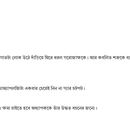
াতটা লোক উঠে দাঁড়িয়ে ঘিরে ধরল সরোজাক্ষকে। আর কবলিত শত্রুকে ব্যঙ্গ
তাঅ্যাপলজিটা একবার চেয়েই নিন না স্যার চটপট।
। ক্ষমা চাইতে হবে অধ্যাপককে তাঁর উদ্ধত বচনের জন্যে।