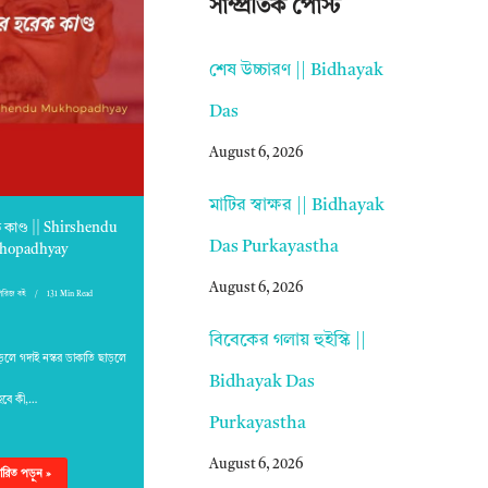
সাম্প্রতিক পোস্ট
শেষ উচ্চারণ || Bidhayak
Das
August 6, 2026
মাটির স্বাক্ষর || Bidhayak
 কাণ্ড || Shirshendu
Das Purkayastha
hopadhyay
August 6, 2026
িরিজ বই
131 Min Read
বিবেকের গলায় হুইস্কি ||
ড়লে গদাই নস্কর ডাকাতি ছাড়লে
Bidhayak Das
হবে কী,…
Purkayastha
August 6, 2026
্তারিত পড়ুন »