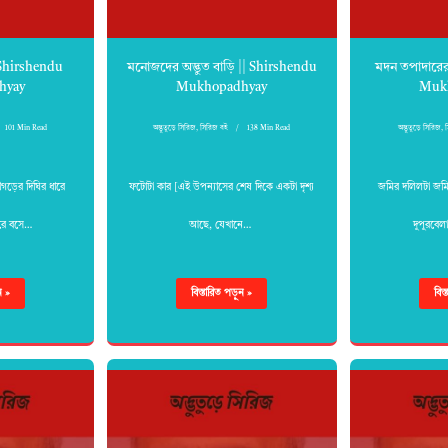
| Shirshendu
মনোজদের অদ্ভুত বাড়ি || Shirshendu
মদন তপাদারের 
hyay
Mukhopadhyay
Muk
101 Min Read
অদ্ভুতুড়ে সিরিজ
,
সিরিজ বই
138 Min Read
অদ্ভুতুড়ে সিরিজ
,
াগড়ের দিঘির ধারে
ফটোটা কার [এই উপন্যাসের শেষ দিকে একটা দৃশ্য
জমির দলিলটা জম
 করে বসে…
আছে, যেখানে…
দুপুরবেলা
ন »
বিস্তারিত পড়ুন »
বিস