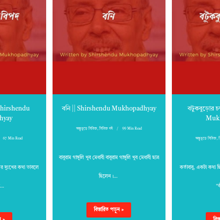
 Shirshendu
বনি || Shirshendu Mukhopadhyay
বটুকবুড়োর চ
hyay
Muk
অদ্ভুতুড়ে সিরিজ
,
সিরিজ বই
99 Min Read
67 Min Read
অদ্ভুতুড়ে সিরিজ
,
বাবুরাম গাঙ্গুলি খুব মেধাবী বাবুরাম গাঙ্গুলি খুব মেধাবী ছাত্র
র দুঃখের কথা ভাবলে
কর্তাবাবু, একটা কথা 
ছিলেন।…
েশ…
“
বিস্তারিত পড়ুন »
ন »
বিস