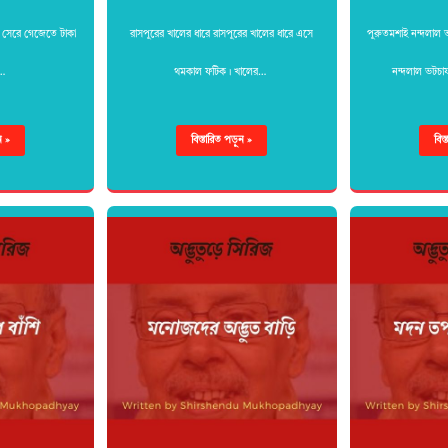
 সেরে গেজেতে টাকা
রাসপুরের খালের ধারে রাসপুরের খালের ধারে এসে
পুরুতমশাই নন্দলাল ভ
ে…
থমকাল ফটিক। খালের…
নন্দলাল ভটচার
ন »
বিস্তারিত পড়ুন »
বিস