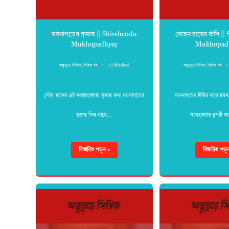
ময়নাগড়ের বৃত্তান্ত || Shirshendu
মোহন রায়ের বাঁশি |
Mukhopadhyay
Mukhopad
অদ্ভুতুড়ে সিরিজ
,
সিরিজ বই
123 Min Read
অদ্ভুতুড়ে সিরিজ
,
সিরিজ বই
পৌষ মাসের এই সকালবেলায় বৃত্তান্ত কথা ময়নাগড়ের
ময়নাগড়ের দিঘির ধারে ময়ন
বৃত্তান্ত ভিন্ন নামে…
সন্ধেবেলায় চুপটি
বিস্তারিত পড়ুন »
বিস্তারিত পড়ু