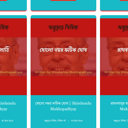
 Shirshendu
ষোলো নম্বর ফটিক ঘোষ || Shirshendu
রাঘববাবুর ব
hyay
Mukhopadhyay
Muk
86 Min Read
অদ্ভুতুড়ে সিরিজ
,
সিরিজ বই
66 Min Read
অদ্ভুতুড়ে সিরিজ
,