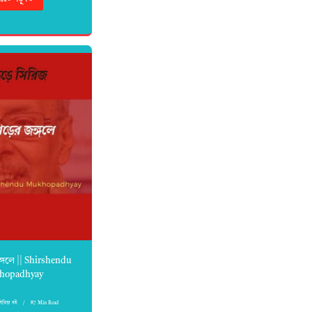
্গলে || Shirshendu
hopadhyay
সিরিজ বই
87 Min Read