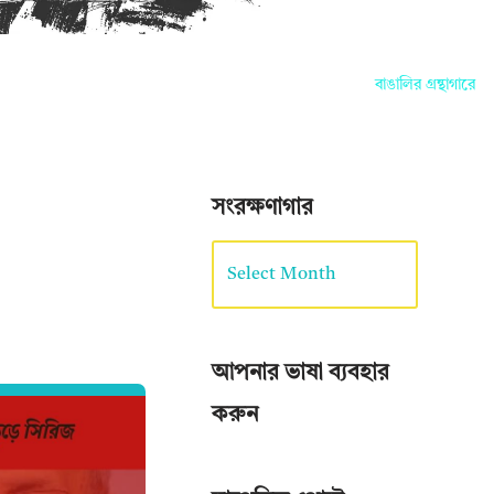
বাঙালির গ্রন্থাগারে আপনাদ
সংরক্ষণাগার
আপনার ভাষা ব্যবহার
করুন