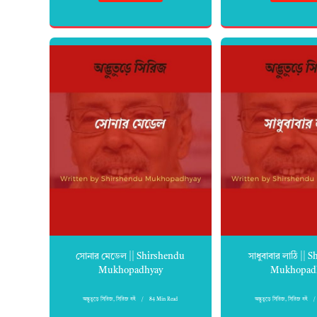
সোনার মেডেল || Shirshendu
সাধুবাবার লাঠি ||
Mukhopadhyay
Mukhopad
অদ্ভুতুড়ে সিরিজ
,
সিরিজ বই
84 Min Read
অদ্ভুতুড়ে সিরিজ
,
সিরিজ বই