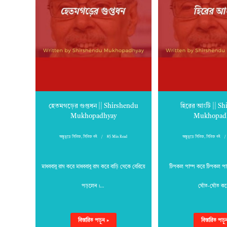
হেতমগড়ের গুপ্তধন || Shirshendu
হিরের আংটি || S
Mukhopadhyay
Mukhopad
অদ্ভুতুড়ে সিরিজ
,
সিরিজ বই
85 Min Read
অদ্ভুতুড়ে সিরিজ
,
সিরিজ বই
মাধববাবু রাগ করে মাধববাবু রাগ করে বাড়ি থেকে বেরিয়ে
টিপকল পাম্প করে টিপকল পা
পড়লেন।…
ঘোঁত-ঘোঁত ক
বিস্তারিত পড়ুন »
বিস্তারিত পড়ু