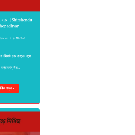
বাক্স || Shirshendu
hopadhyay
সিরিজ বই
91 Min Read
ির দলিলটা বের করবেন বলে
 মন্টুরামবাবু তাঁর…
্তারিত পড়ুন »