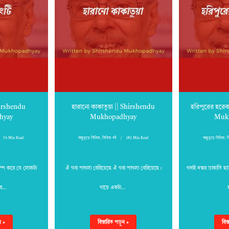
hirshendu
হারানো কাকাতুয়া || Shirshendu
হরিপুরের হরেক
hyay
Mukhopadhyay
Muk
76 Min Read
অদ্ভুতুড়ে সিরিজ
,
সিরিজ বই
183 Min Read
অদ্ভুতুড়ে সিরিজ
,
স
ম্প করে যে লোকটা
ঐ গবা পাগলা বেরিয়েছে ঐ গবা পাগলা বেরিয়েছে।
গদাই নস্কর ডাকাতি ছা
রে…
গায়ে একটা…
ন »
বিস্তারিত পড়ুন »
বিস