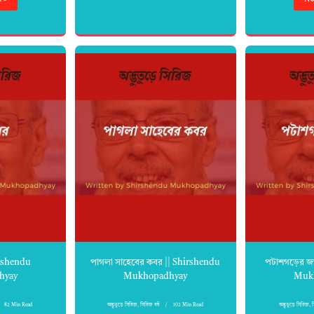
irshendu
পাগলা সাহেবের কবর || Shirshendu
পটাশগড়ের জঙ
hyay
Mukhopadhyay
Muk
82 Min Read
অদ্ভুতুড়ে সিরিজ
,
সিরিজ বই
102 Min Read
অদ্ভুতুড়ে সিরিজ
,