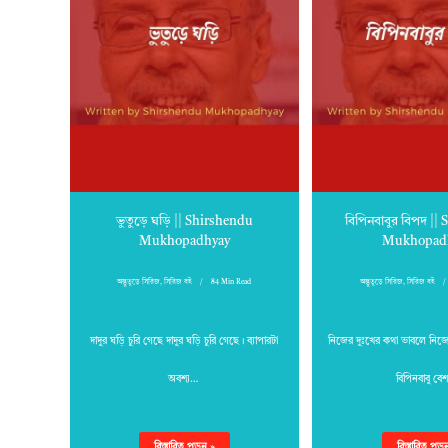
ভুতুড়ে ঘড়ি || Shirshendu
বিপিনবাবুর বিপদ ||
Mukhopadhyay
Mukhopad
অদ্ভুতুড়ে সিরিজ
,
সিরিজ বই
84 Min Read
অদ্ভুতুড়ে সিরিজ
,
সিরিজ বই
দাদুর ঘড়ি চুরি গেছে দাদুর ঘড়ি চুরি গেছে। ব্যাপারটা
নিজের দুঃখের কথা ভাবলে নিজে
অবশ্য…
বিপিনবাবু ব
বিস্তারিত পড়ুন »
বিস্তারিত পড়ু