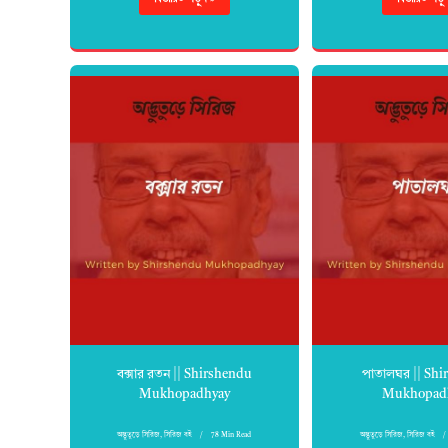
বক্সার রতন || Shirshendu
পাতালঘর || Sh
Mukhopadhyay
Mukhopad
অদ্ভুতুড়ে সিরিজ
,
সিরিজ বই
78 Min Read
অদ্ভুতুড়ে সিরিজ
,
সিরিজ বই