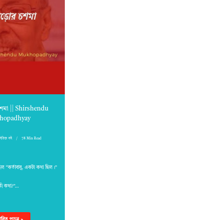
শমা || Shirshendu
hopadhyay
সিরিজ বই
78 Min Read
ছিল “কর্তাবাবু, একটা কথা ছিল।”
কী কথা?”…
্তারিত পড়ুন »