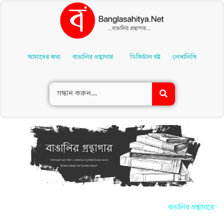
Skip
To
আমাদের কথা
বাঙালির গ্রন্থাগার
ডিজিটাল বই
লেখালিখি
Content
বাঙালির গ্রন্থাগারে আপ