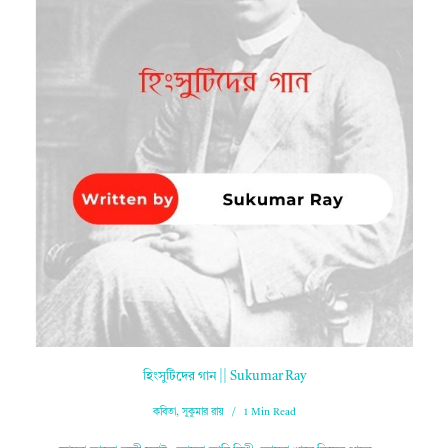
হিংসুটিদের গান || Sukumar Ray
কবিতা
,
সুকুমার রায়
1 Min Read