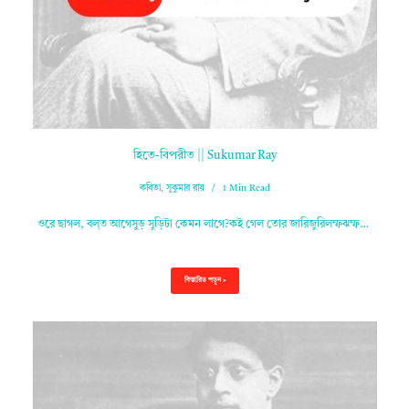
হিতে-বিপরীত || Sukumar Ray
কবিতা
,
সুকুমার রায়
1 Min Read
ওরে ছাগল, বল্‌ত আগেসুড় সুড়িটা কেমন লাগে?কই গেল তোর জারিজুরিলম্ফঝম্ফ…
বিস্তারিত পড়ুন »