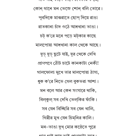
কোন্ গানে মন ভেজে শোন্ বলি তোরে।
পূবদিকে মাঝরাতে ছোপ্ দিয়ে রাঙা
রাতকানা চাঁদ ওঠে আধখানা ভাঙা।
চট্ ক’রে মনে পড়ে মট্‌কার কাছে
মালপোয়া আধখানা কাল থেকে আছে।
দুড়্ দুড়্ ছুটে যাই, দূর থেকে দেখি
প্রাণপণে ঠোঁট চাটে কানকাটা নেকী!
গালফোলা মুখে তার মালপোয়া ঠাসা,
ধুক ক’রে নিভে গেল বুকভরা আশা।
মন বলে আর কেন সংসারে থাকি,
বিল্‌কুল্ সব দেখি ভেল্‌কির ফাঁকি।
সব যেন বিচ্ছিরি সব যেন খালি,
গিন্নীর মুখ যেন চিম্‌নির কালি।
মন–ভাঙা দুখ্ মোর কন্ঠেতে পুরে