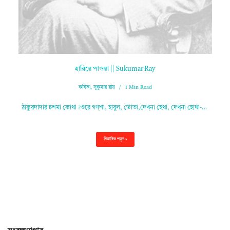
হারিয়ে পাওয়া || Sukumar Ray
কবিতা
,
সুকুমার রায়
1 Min Read
ঠাকুরদাদার চশমা কোথা ?ওরে গণ্‌শা, হাবুল, ভোঁতা,দেখ্‌না হেথা, দেখ্‌না হোথা-…
বিস্তারিত পড়ুন »