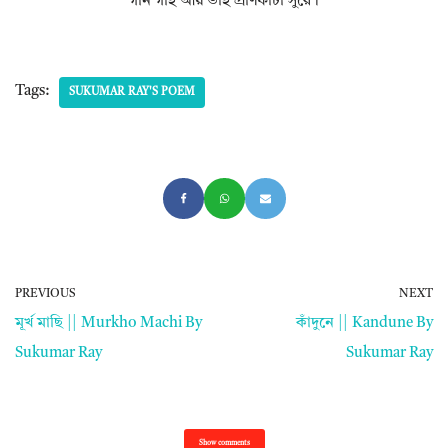
গান গাই আয় ভাই প্রাণফাটা সুরে।
Tags:
SUKUMAR RAY'S POEM
PREVIOUS
NEXT
মূর্খ মাছি || Murkho Machi By
কাঁদুনে || Kandune By
Sukumar Ray
Sukumar Ray
Show comments