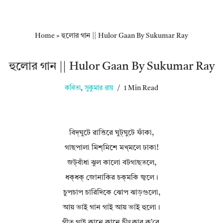
Home
»
হুলোর গান || Hulor Gaan By Sukumar Ray
হুলোর গান || Hulor Gaan By Sukumar Ray
কবিতা
,
সুকুমার রায়
1 Min Read
বিদ্‌ঘুটে রাত্তিরে ঘুট্‌ঘুটে ফাঁকা,
গাছপালা মিশ্‌মিশে মখ‌্‌মলে ঢাকা!
জট্‌বাঁধা ঝুল কালো বটগাছতলে,
ধক্‌ধক্ জোনাকির চক্‌মকি জ্বলে।
চুপচাপ চারিদিকে ঝোপ ঝাড়গুলো,
আয় ভাই গান গাই আয় ভাই হুলো।
গীত গাই কানে কানে চীৎকার ক’রে,