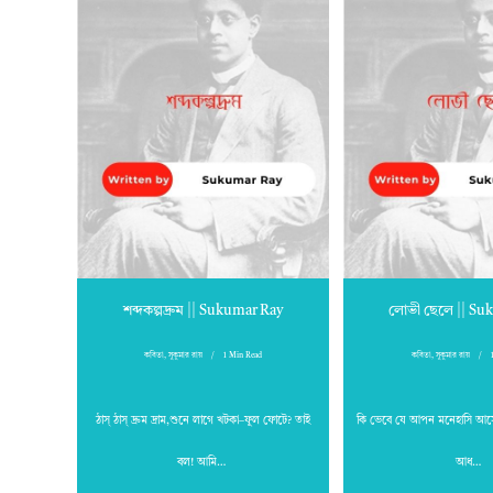
শব্দকল্পদ্রুম || Sukumar Ray
লোভী ছেলে || Su
কবিতা
,
সুকুমার রায়
1 Min Read
কবিতা
,
সুকুমার রায়
ঠাস্‌ ঠাস্‌ দ্রুম দ্রাম,শুনে লাগে খটকা–ফুল ফোটে? তাই
কি ভেবে যে আপন মনেহাসি আস
বল! আমি…
আধ…