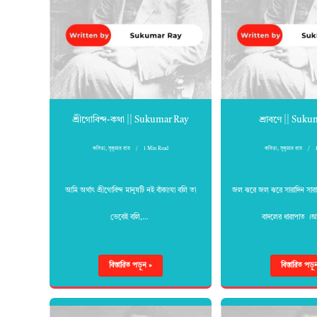
শ্রীগোবিন্দ-কথা || Sukumar Ray
শ্রাবণে || Suk
কবিতা
,
সুকুমার রায়
1 Min Read
কবিতা
,
সুকুমার রায়
আমি অর্থাৎ শ্রীগোবিন্দ মানুষটি নই বাঁকা!যা বলি তা
জল ঝরে জল ঝরে সারাদিন সারার
ভেবেই বলি,…
বাদলের ধারাপাত 
বিস্তারিত পড়ুন »
বিস্তারিত পড়ু