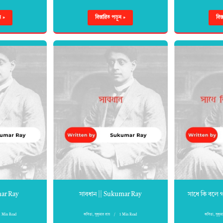
ন »
বিস্তারিত পড়ুন »
বিস
mar Ray
সাবধান || Sukumar Ray
সাধে কি বলে 
1 Min Read
কবিতা
,
সুকুমার রায়
1 Min Read
কবিতা
,
সুকুম