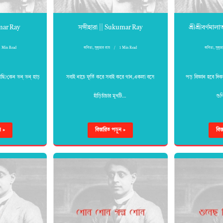
mar Ray
সঙ্গীহারা || Sukumar Ray
শ্রীশ্রীবর্ণমা
1 Min Read
কবিতা
,
সুকুমার রায়
1 Min Read
কবিতা
,
সুকুম
াছি?কেন ভন্ ভন্ হাড়
সবাই নাচে ফূর্তি করে সবাই করে গান,একলা বসে
পড় বিজ্ঞান হবে দিক
…
হাঁড়িচাঁচার মুখটি…
গুণ
ন »
বিস্তারিত পড়ুন »
বিস