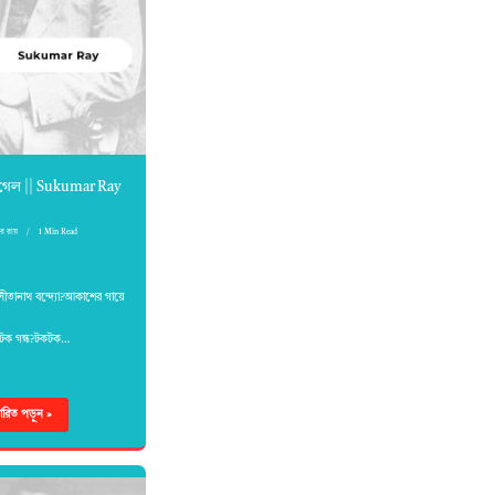
 গেল || Sukumar Ray
ার রায়
1 Min Read
ীতানাথ বন্দ্যো?আকাশের গায়ে
কটক গন্ধ?টকটক…
্তারিত পড়ুন »