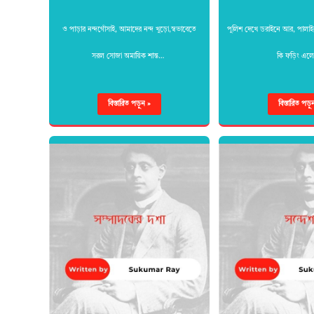
ও পাড়ার নন্দগোঁসাই, আমাদের নন্দ খুড়ো,স্বভাবেতে
পুলিশ দেখে ডরাইনে আর, পালা
সরল সোজা অমায়িক শান্ত…
কি ফড়িং এ
বিস্তারিত পড়ুন »
বিস্তারিত পড়ু