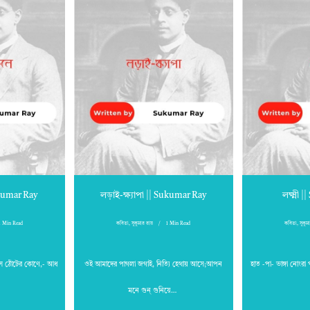
kumar Ray
লড়াই-ক্ষ্যাপা || Sukumar Ray
লক্ষ্মী
1 Min Read
কবিতা
,
সুকুমার রায়
1 Min Read
কবিতা
,
সুকুম
ে ঠোঁটের কোণে,- আধ
ওই আমাদের পাগলা জগাই, নিত্যি হেথায় আসে;আপন
হাত -পা- ভাঙ্গা নোংরা 
মনে গুন্ গুনিয়ে…