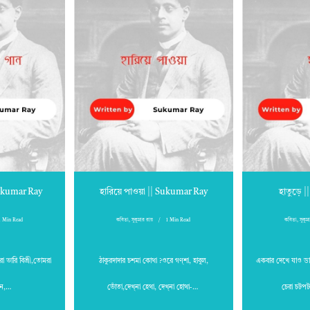
Sukumar Ray
হারিয়ে পাওয়া || Sukumar Ray
হাতুড়ে 
1 Min Read
কবিতা
,
সুকুমার রায়
1 Min Read
কবিতা
,
সুকুম
 ভারি বিশ্রী,তোমরা
ঠাকুরদাদার চশমা কোথা ?ওরে গণ্‌শা, হাবুল,
একবার দেখে যাও ডাক্
াচন,…
ভোঁতা,দেখ্‌না হেথা, দেখ্‌না হোথা-…
চেরা চটপ