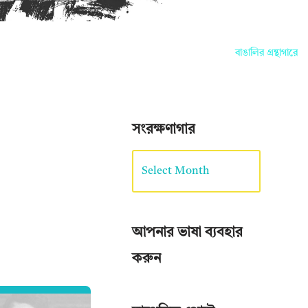
বাঙালির গ্রন্থাগারে আপনাদ
সংরক্ষণাগার
আপনার ভাষা ব্যবহার
করুন