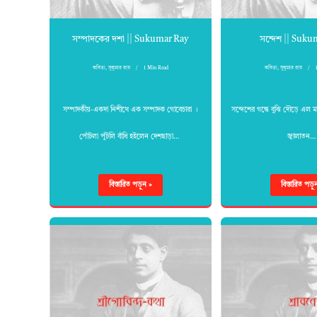
সম্পাদকের দশা || Sukumar Ray
সন্দেশ || Suku
কবিতা
,
সুকুমার রায়
1 Min Read
কবিতা
,
সুকুমার রায়
সম্পাদকীয়-একদা নিশীথে এক সম্পাদক গোবেচারা ।
সন্দেশের গন্ধে বুঝি দৌড়ে এল ম
পোঁটলা পুঁটলি বাঁধি হইলেন দেশছাড়া…
জ্বালাতন
বিস্তারিত পড়ুন »
বিস্তারিত পড়ু