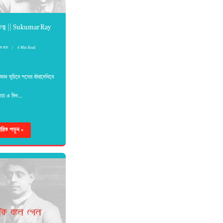
লাতত্ত্ব || Sukumar Ray
ার রায়
6 Min Read
জ্ঞান ঘুচিবে পথের ধাঁধাদেখিবে
িয়া এ দিন…
্তারিত পড়ুন »