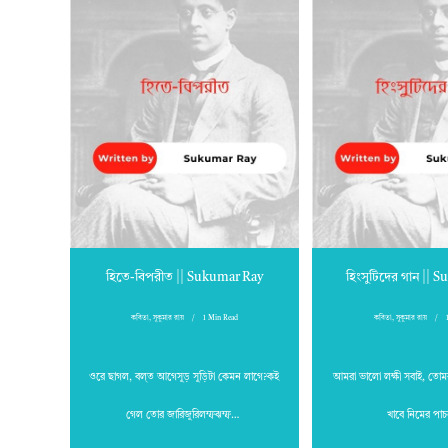
হিতে-বিপরীত || Sukumar Ray
হিংসুটিদের গান || 
কবিতা
,
সুকুমার রায়
1 Min Read
কবিতা
,
সুকুমার রায়
ওরে ছাগল, বল্‌ত আগেসুড় সুড়িটা কেমন লাগে?কই
আমরা ভালো লক্ষী সবাই, তোমরা
গেল তোর জারিজুরিলম্ফঝম্ফ…
খাবে নিমের প