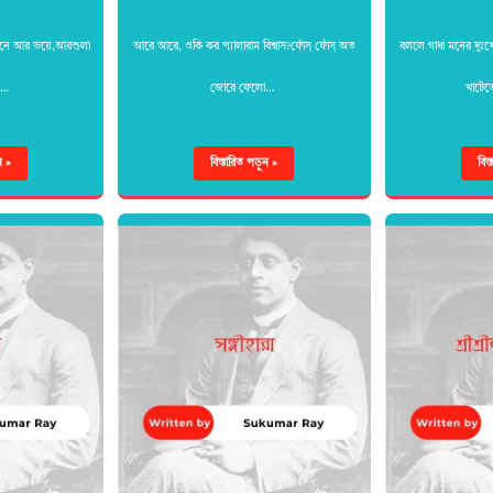
ইনে আর ভয়ে,আরশুলা
আরে আরে, ওকি কর প্যালারাম বিশ্বাস?ফোঁস্ ফোঁস্ অত
বললে গাধা মনের দুঃ
লে…
জোরে ফেলো…
খাটেতে
ন »
বিস্তারিত পড়ুন »
বিস