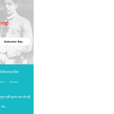
 || Sukumar Ray
ার রায়
1 Min Read
পুতুল মুখটি ধুলোয় মাখা,গাল দুটি
তার…