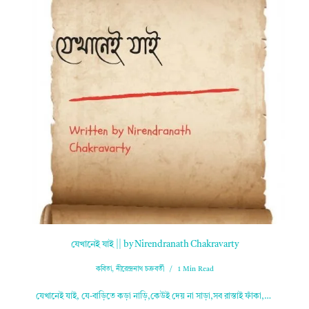
যেখানেই যাই || by Nirendranath Chakravarty
কবিতা
,
নীরেন্দ্রনাথ চক্রবর্তী
1 Min Read
যেখানেই যাই, যে-বাড়িতে কড়া নাড়ি,কেউই দেয় না সাড়া,সব রাস্তাই ফাঁকা,…