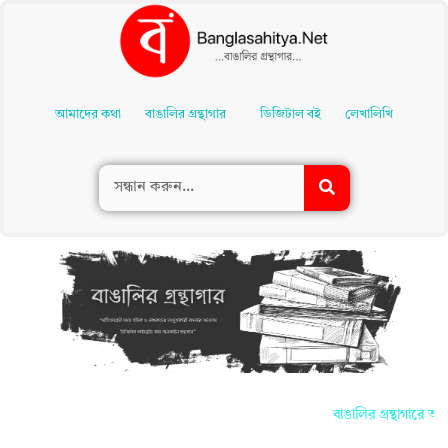
Skip
To
আমাদের কথা
বাঙালির গ্রন্থাগার
ডিজিটাল বই
লেখালিখি
Content
বাঙালির গ্রন্থাগারে আপন