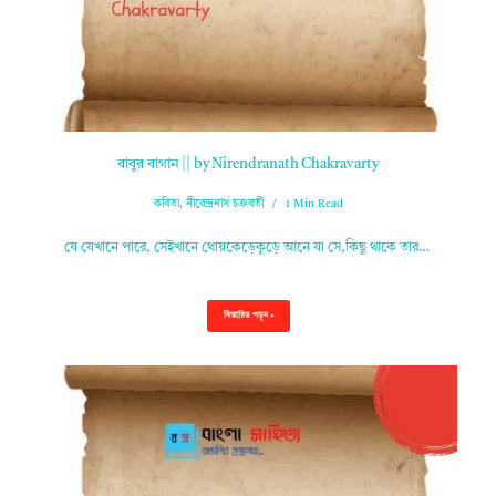
বাবুর বাগান || by Nirendranath Chakravarty
কবিতা
,
নীরেন্দ্রনাথ চক্রবর্তী
1 Min Read
যে যেখানে পারে, সেইখানে থোয়কেড়েকুড়ে আনে যা সে,কিছু থাকে তার…
বিস্তারিত পড়ুন »