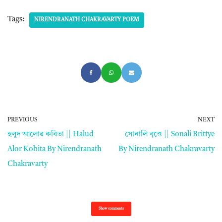
Tags:
NIRENDRANATH CHAKRAVARTY POEM
PREVIOUS
NEXT
হলুদ আলোর কবিতা || Halud
সোনালি বৃত্তে || Sonali Brittye
Alor Kobita By Nirendranath
By Nirendranath Chakravarty
Chakravarty
Show comments