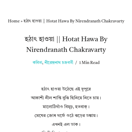
Home
»
হঠাৎ হাওয়া || Hotat Hawa By Nirendranath Chakravarty
হঠাৎ হাওয়া || Hotat Hawa By
Nirendranath Chakravarty
কবিতা
,
নীরেন্দ্রনাথ চক্রবর্তী
1 Min Read
হঠাৎ হাওয়া উঠেছে এই দুপুরে
আকাশী নীল শান্তি বুঝি ছিনিয়ে নিতে চায়।
মালোঠিগাঁও বিমূঢ়, হতবাক্‌।
মেঘের ক্রোধ গর্জে ওঠে ঝড়ের ডঙ্কায়।
এখনই এল ডাক।