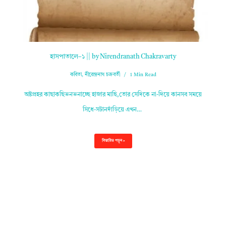
হাসপাতালে–১ || by Nirendranath Chakravarty
কবিতা
,
নীরেন্দ্রনাথ চক্রবর্তী
1 Min Read
অষ্টপ্রহর কাছাকছিভনভনাচ্ছে হাজার মাছি,তোর সেদিকে না-দিয়ে কানসব সময়ে
সিধে-সটানদাঁড়িয়ে এখন…
বিস্তারিত পড়ুন »