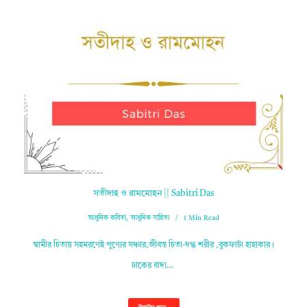
সতীদাহ ও রামমোহন || Sabitri Das
আধুনিক কবিতা
,
আধুনিক সাহিত্য
1 Min Read
স্বামীর চিতায় সহমরণেই পুণ্যের সঞ্চার,জীবন্ত চিতা-দগ্ধ শরীর ,বুকফাটা হাহাকার।
ঢাকের বাদ্য…