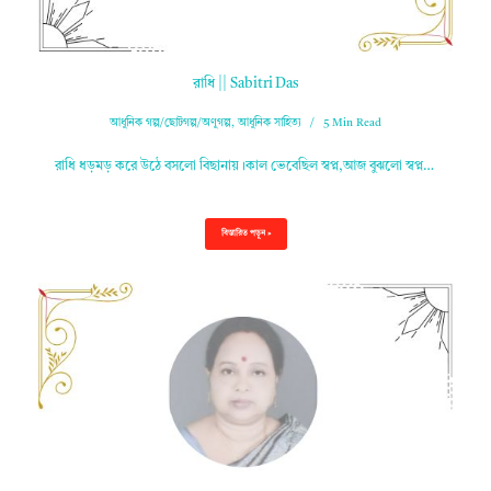
রাধি || Sabitri Das
আধুনিক গল্প/ছোটগল্প/অণুগল্প
,
আধুনিক সাহিত্য
5 Min Read
রাধি ধড়মড় করে উঠে বসলো বিছানায়।কাল ভেবেছিল স্বপ্ন,আজ বুঝলো স্বপ্ন…
বিস্তারিত পড়ুন »