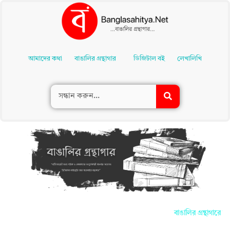
Skip
To
আমাদের কথা
বাঙালির গ্রন্থাগার
ডিজিটাল বই
লেখালিখি
Content
বাঙালির গ্রন্থাগারে আ