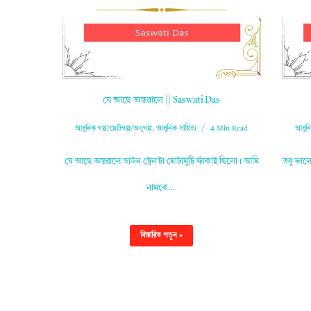
যে আছে অন্তরালে || Saswati Das
আধুনিক গল্প/ছোটগল্প/অণুগল্প
,
আধুনিক সাহিত্য
4 Min Read
আধুনি
যে আছে অন্তরালে ডাউন ট্রেন’টা মোটামুটি ফাঁকাই ছিলো। আমি
তবু ভাল
নামবো…
বিস্তারিত পড়ুন »