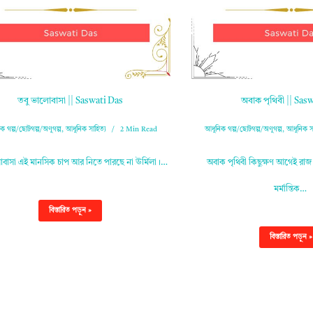
তবু ভালোবাসা || Saswati Das
অবাক পৃথিবী || Sas
ক গল্প/ছোটগল্প/অণুগল্প
,
আধুনিক সাহিত্য
2 Min Read
আধুনিক গল্প/ছোটগল্প/অণুগল্প
,
আধুনিক সা
োবাসা এই মানসিক চাপ আর নিতে পারছে না ঊর্মিলা।…
অবাক পৃথিবী কিছুক্ষণ আগেই রা
মর্মান্তিক…
বিস্তারিত পড়ুন »
বিস্তারিত পড়ুন »