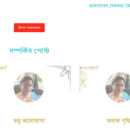
গুরুদেবের স্নেহধন্যা ম
Show comments
সম্পর্কিত পোস্ট