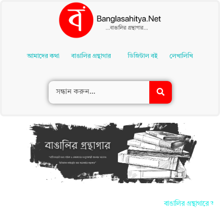
Skip
To
আমাদের কথা
বাঙালির গ্রন্থাগার
ডিজিটাল বই
লেখালিখি
Content
বাঙালির গ্রন্থাগারে আপ