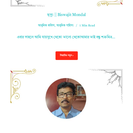
মৃত্যু || Biswajit Mondal
আধুনিক কবিতা
,
আধুনিক সাহিত্য
1 Min Read
এবার তাহলে আমি যায়সুখে থেকো ভালো থেকোআমার ভাই বন্ধু শত্রুমিত্র…
বিস্তারিত পড়ুন »