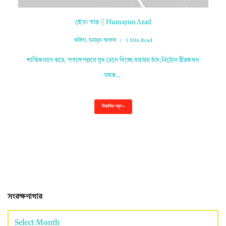
ছেঁড়া তার || Humayun Azad
কবিতা
,
হুমায়ুন আজাদ
1 Min Read
শান্তিকল্যাণ ঝরে, পতঙ্গেপল্লবে সুখ ঢেলে দিচ্ছে দয়াময় চাঁদ;নিটোল হীরকখণ্ড
সমস্ত…
বিস্তারিত পড়ুন »
সংরক্ষণাগার