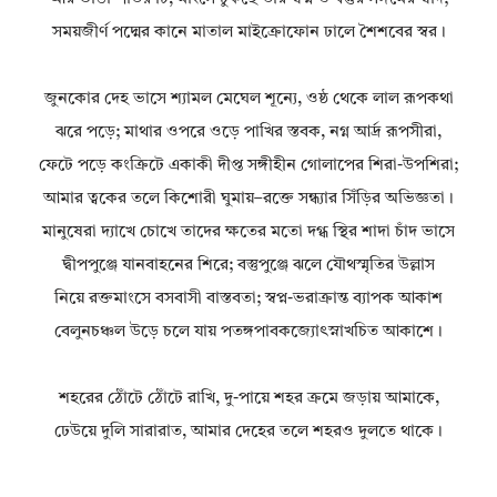
সময়জীর্ণ পদ্মের কানে মাতাল মাইক্রোফোন ঢালে শৈশবের স্বর।
জুনকোর দেহ ভাসে শ্যামল মেঘেল শূন্যে, ওষ্ঠ থেকে লাল রূপকথা
ঝরে পড়ে; মাথার ওপরে ওড়ে পাখির স্তবক, নগ্ন আর্দ্র রূপসীরা,
ফেটে পড়ে কংক্রিটে একাকী দীপ্ত সঙ্গীহীন গোলাপের শিরা-উপশিরা;
আমার ত্বকের তলে কিশোরী ঘুমায়–রক্তে সন্ধ্যার সিঁড়ির অভিজ্ঞতা।
মানুষেরা দ্যাখে চোখে তাদের ক্ষতের মতো দগ্ধ স্থির শাদা চাঁদ ভাসে
দ্বীপপুঞ্জে যানবাহনের শিরে; বস্তুপুঞ্জে ঝলে যৌথস্মৃতির উল্লাস
নিয়ে রক্তমাংসে বসবাসী বাস্তবতা; স্বপ্ন-ভরাক্রান্ত ব্যাপক আকাশ
বেলুনচঞ্চল উড়ে চলে যায় পতঙ্গপাবকজ্যোৎস্নাখচিত আকাশে।
শহরের ঠোঁটে ঠোঁটে রাখি, দু-পায়ে শহর ক্রমে জড়ায় আমাকে,
ঢেউয়ে দুলি সারারাত, আমার দেহের তলে শহরও দুলতে থাকে।