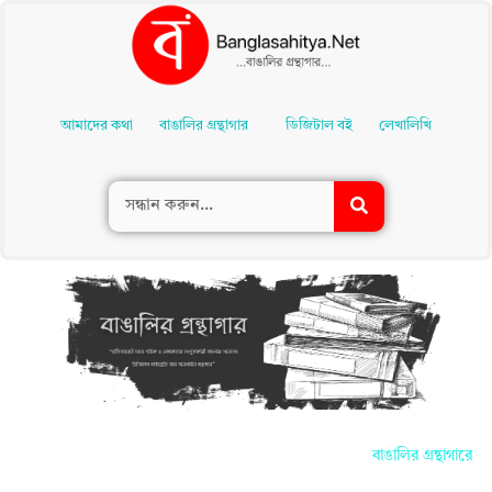
Skip
To
আমাদের কথা
বাঙালির গ্রন্থাগার
ডিজিটাল বই
লেখালিখি
Content
বাঙালির গ্রন্থাগারে আ