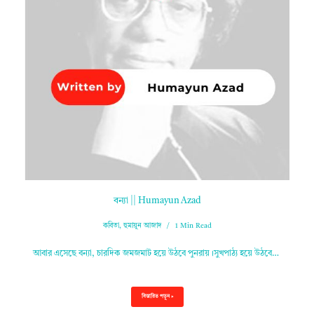
বন্যা || Humayun Azad
কবিতা
,
হুমায়ুন আজাদ
1 Min Read
আবার এসেছে বন্যা, চারদিক জমজমাট হয়ে উঠবে পুনরায়।সুখপাঠ্য হয়ে উঠবে…
বিস্তারিত পড়ুন »