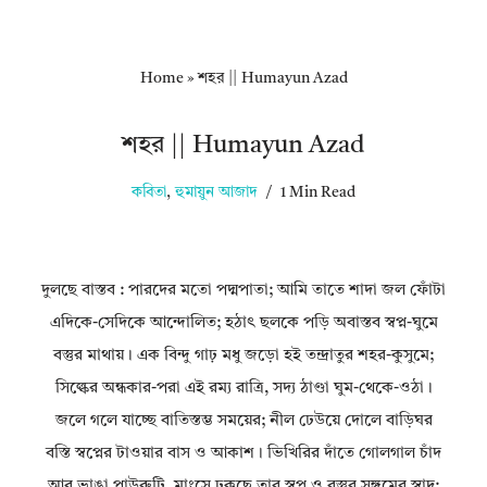
Home
»
শহর || Humayun Azad
শহর || Humayun Azad
কবিতা
,
হুমায়ুন আজাদ
1 Min Read
দুলছে বাস্তব : পারদের মতো পদ্মপাতা; আমি তাতে শাদা জল ফোঁটা
এদিকে-সেদিকে আন্দোলিত; হঠাৎ ছলকে পড়ি অবাস্তব স্বপ্ন-ঘুমে
বস্তুর মাথায়। এক বিন্দু গাঢ় মধু জড়ো হই তন্দ্রাতুর শহর-কুসুমে;
সিল্কের অন্ধকার-পরা এই রম্য রাত্রি, সদ্য ঠাণ্ডা ঘুম-থেকে-ওঠা।
জলে গলে যাচ্ছে বাতিস্তম্ভ সময়ের; নীল ঢেউয়ে দোলে বাড়িঘর
বস্তি স্বপ্নের টাওয়ার বাস ও আকাশ। ভিখিরির দাঁতে গোলগাল চাঁদ
আর ভাঙা পাউরুটি, মাংসে ঢুকছে তার স্বপ্ন ও বস্তুর সঙ্গমের স্বাদ;