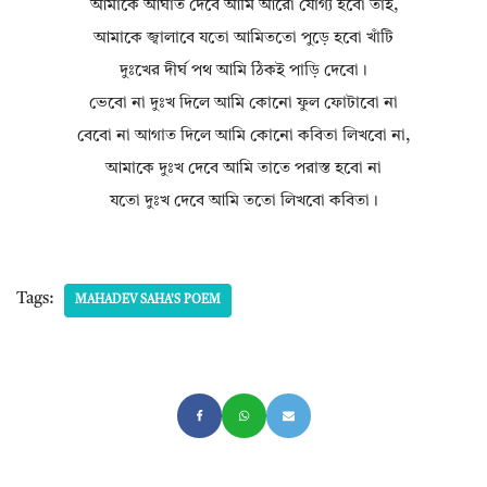
আমাকে আঘাত দেবে আমি আরো যোগ্য হবো তাই,
আমাকে জ্বালাবে যতো আমিততো পুড়ে হবো খাঁটি
দুঃখের দীর্ঘ পথ আমি ঠিকই পাড়ি দেবো।
ভেবো না দুঃখ দিলে আমি কোনো ফুল ফোটাবো না
বেবো না আগাত দিলে আমি কোনো কবিতা লিখবো না,
আমাকে দুঃখ দেবে আমি তাতে পরাস্ত হবো না
যতো দুঃখ দেবে আমি ততো লিখবো কবিতা।
Tags:
MAHADEV SAHA'S POEM