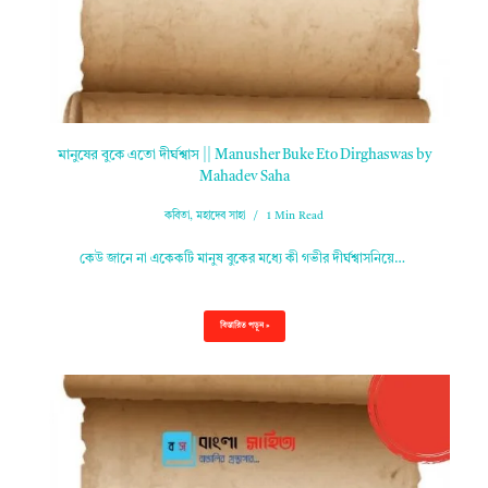
মানুষের বুকে এতো দীর্ঘশ্বাস || Manusher Buke Eto Dirghaswas by
Mahadev Saha
কবিতা
,
মহাদেব সাহা
1 Min Read
কেউ জানে না একেকটি মানুষ বুকের মধ্যে কী গভীর দীর্ঘশ্বাসনিয়ে…
বিস্তারিত পড়ুন »