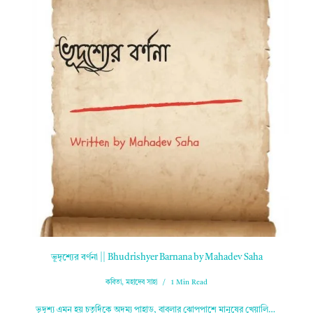
ভূদৃশ্যের বর্ণনা || Bhudrishyer Barnana by Mahadev Saha
কবিতা
,
মহাদেব সাহা
1 Min Read
ভূদৃশ্য এমন হয় চতুর্দিকে অদম্য পাহাড়, বাবলার ঝোপপাশে মানুষের খেয়ালি…