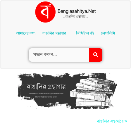
Skip
To
আমাদের কথা
বাঙালির গ্রন্থাগার
ডিজিটাল বই
লেখালিখি
Content
বাঙালির গ্রন্থাগারে আপন