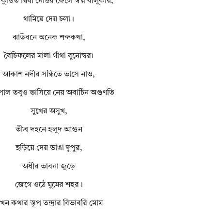
কুন্ঠিত দ্বিধা নোঙর ফেলে স্বপ্ন বালুকায়,
থামিয়ে দেয় চলা।
ঝাউবনে অনেক শব্দকথা,
বৈচিফলের মালা গাঁথা বুনোস্বর৷
আকাশ নদীর সন্ধিতে ভাসে নাও,
পাল তবুও ভাসিয়ে নেয় অবার্চিন অগুণতি
সুখের অসুখ,
তীব্র দহনে হলুদ আগুন
ছড়িয়ে দেয় ভাঙা দুপুর,
অধীর ভাবনা জুড়ে
জেগে ওঠে ঘুমের শহর।
খন কথার স্তূপ তন্দ্রার বিভাবরি মোম