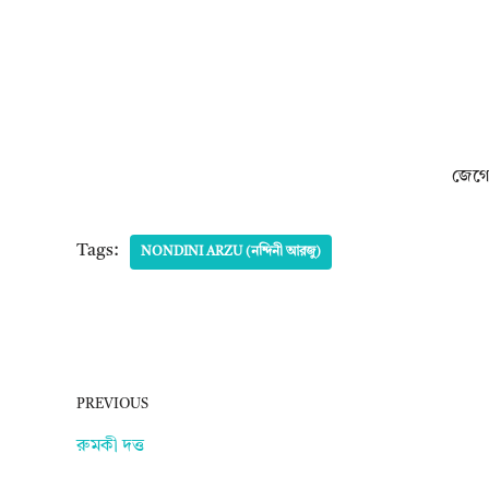
জেগে 
Tags:
NONDINI ARZU (নন্দিনী আরজু)
PREVIOUS
রুমকী দত্ত