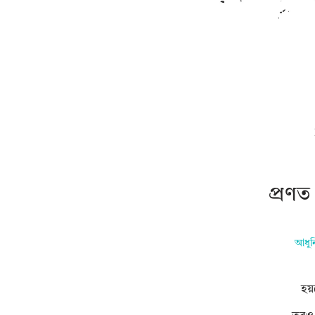
প্রণত
আধুন
হয়