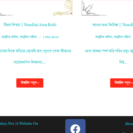
নীরব বিস্ময় || Nondini Arzu Rubi
আগুন রঙা ফিনিক্স || Nond
আধুনিক কবিতা
,
আধুনিক সাহিত্য
1 Min Read
আধুনিক কবিতা
,
আধুনিক সাহিত্য
আলোর দিকে বাড়িয়ে রেখেছি হাত,পুড়তে শেখা জীবনের
এসো আমরা স্পর্শ করি পবিত্র মৃত্যু–ক্
পাঠেঅগণিত জিজ্ঞাসা!…
দিই…
বিস্তারিত পড়ুন »
বিস্তারিত পড়ুন »
itya.net |A Website On
Abou