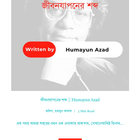
জীবনযাপনের শব্দ || Humayun Azad
কবিতা
,
হুমায়ুন আজাদ
3 Min Read
এক সময় আমরা শহরের এমন এক এলাকায় থাকতাম, যেখানেআমিই ছিলাম…