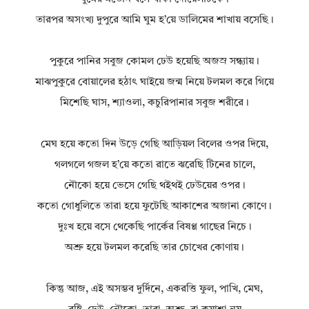
তারপর অসংখ্য দুপুরে আমি ঘুম হ’য়ে ডালিমের শাখায় বসেছি।
পুকুরে পানির সবুজ কোমল ঢেউ হয়েছি অজস্র সন্ধ্যায়।
মাঝপুকুরে বোয়ালের হঠাৎ ঘাইয়ে জন্ম নিয়ে টলমল করে গিয়ে
মিশেছি ঘাস, শ্যাওলা, কচুরিপানার সবুজ শরীরে।
মেঘ হয়ে কতো দিন উড়ে গেছি আড়িয়ল বিলের ওপর দিয়ে,
গলগলে গজল হ’য়ে কতো রাতে ঝরেছি টিনের চালে,
নৌকো হয়ে ভেসে গেছি থইথই ঢেউয়ের ওপর।
কতো গোধুলিতে তারা হয়ে ফুটেছি আকাশের অজানা কোণে।
দুঃখ হয়ে বসে থেকেছি পার্কের বিষণ্ণ গাছের নিচে।
অশ্রু হয়ে টলমল করেছি তার চোখের কোণায়।
কিন্তু আজ, এই অসম্ভব দুর্দিনে, একরত্তি ফুল, পাখি, মেঘ,