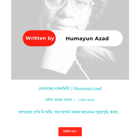
গোলামের গর্ভধারিণী || Humayun Azad
কবিতা
,
হুমায়ুন আজাদ
3 Min Read
আপনাকে দেখি নি আমি; তবে আপনি আমার অচেনানন পুরোপুরি, কারণ…
বিস্তারিত পড়ুন »