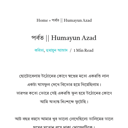
Home
»
পর্বত || Humayun Azad
পর্বত || Humayun Azad
কবিতা
,
হুমায়ুন আজাদ
1 Min Read
ছোটোবেলায় উঠোনের কোণে স্বপ্নের মতো একরত্তি লাল
একটা ঘাসফুল দেখে বিভোর হয়ে গিয়েছিলাম।
তারপর কতো ভোরে সেই একরত্তি ফুল হয়ে উঠোনের কোণে
আমি অত্যন্ত নিঃশব্দে ফুটেছি।
আট বছর বয়সে আমার খুব ভালো লেগেছিলো ডালিমের ডালে
ঘুমের মতোন বসে থাকা দোয়েলটিকে।