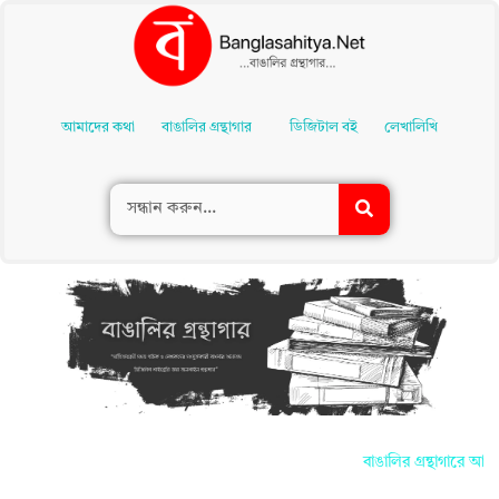
Skip
To
আমাদের কথা
বাঙালির গ্রন্থাগার
ডিজিটাল বই
লেখালিখি
Content
বাঙালির গ্রন্থাগারে আপন