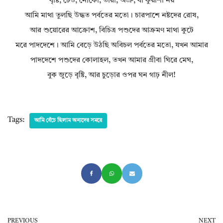
বৃষ্টি, ঢেউ, নৌকো, তারা, অশ্রু, বা কুয়াশা নয়
আমি মাথা তুলছি উদ্ধত পর্বতের মতো। চারপাশে নষ্টদের রোষ,
আর শুয়োরের আক্রোশ, বিচিত্র পশুদের আক্রমণ মাথা কুটে
মরে পাদদেশে। আমি বেড়ে উঠছি অবিচল পর্বতের মতো, যখন আমার
পাদদেশে পশুদের কোলাহল, তখন আমার গ্রীবা ঘিরে মেঘ,
বুক জুড়ে বৃষ্টি, আর চুড়োর ওপর ঘন গাঢ় নীল!
Tags:
আমি বেঁচে ছিলাম অন্যদের সময়ে
PREVIOUS
NEXT