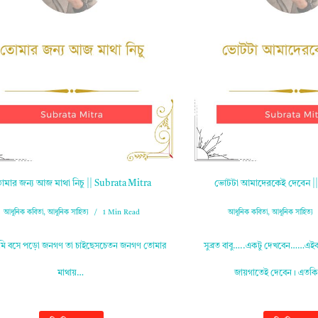
মার জন্য আজ মাথা নিচু || Subrata Mitra
ভোটটা আমাদেরকেই দেবেন ||
আধুনিক কবিতা
,
আধুনিক সাহিত্য
1 Min Read
আধুনিক কবিতা
,
আধুনিক সাহিত্য
তুমি বসে পড়ো জনগণ তা চাইছেসচেতন জনগণ তোমার
সুব্রত বাবু…..একটু দেখবেন……এই
মাথায়…
জায়গাতেই দেবেন। এতক