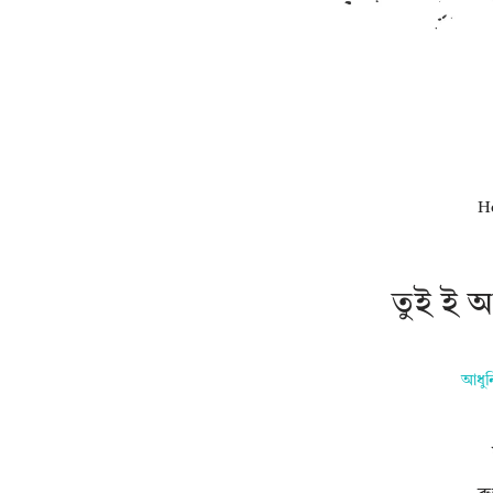
H
তুই ই 
আধুন