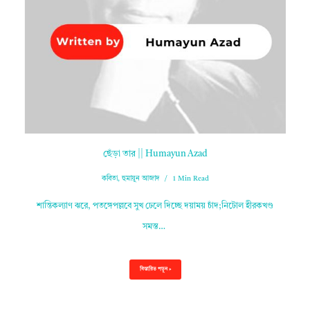
ছেঁড়া তার || Humayun Azad
কবিতা
,
হুমায়ুন আজাদ
1 Min Read
শান্তিকল্যাণ ঝরে, পতঙ্গেপল্লবে সুখ ঢেলে দিচ্ছে দয়াময় চাঁদ;নিটোল হীরকখণ্ড
সমস্ত…
বিস্তারিত পড়ুন »