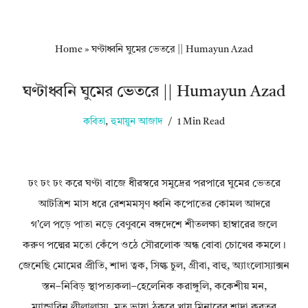
Home
»
ঘণ্টাধ্বনি ঘুমের ভেতরে || Humayun Azad
ঘণ্টাধ্বনি ঘুমের ভেতরে || Humayun Azad
কবিতা
,
হুমায়ুন আজাদ
1 Min Read
ঢং ঢং ঢং করে ঘণ্টা বাজে ধীরস্বরে সমুদ্রের পরপারে ঘুমের ভেতরে
আটত্রিশ মাস ধরে রেশমমসৃণ ধ্বনি কপোতের কোমল আদরে
গ’লে পড়ে পাতা নড়ে বেণুবনে বঙ্গদেশে শীতলক্ষা হাম্বারের জলে
করুণ পদ্মের মতো কেঁপে ওঠে সৌরলোক অন্ধ বোবা চোখের কমলে।
জেনেছি মোমের প্রীতি, শাদা ত্বক, সিল্ক চুল, গ্রীবা, বাহু, অ্যাংলোস্যাক্সন
স্তন–নিবিড় স্থাপত্যকলা–হেলেনিক করাঙ্গুলি, ককেশীয় মন,
ম্যান্ডারিন লীলালাস্য, মৃত ভাষা ঠুকরে খায় মিনারের শাদা কবুতর