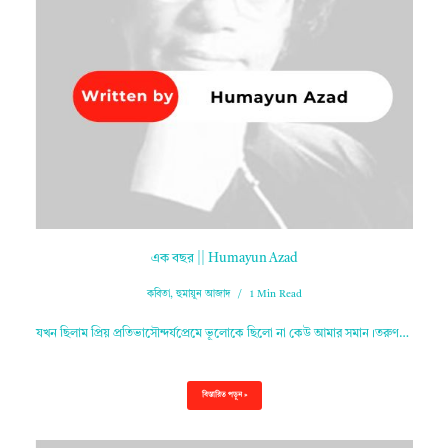
এক বছর || Humayun Azad
কবিতা
,
হুমায়ুন আজাদ
1 Min Read
যখন ছিলাম প্রিয় প্রতিভাসৌন্দর্যপ্রেমে ভূলোকে ছিলো না কেউ আমার সমান।তরুণ…
বিস্তারিত পড়ুন »