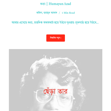
বন্যা || Humayun Azad
কবিতা
,
হুমায়ুন আজাদ
1 Min Read
আবার এসেছে বন্যা, চারদিক জমজমাট হয়ে উঠবে পুনরায়।সুখপাঠ্য হয়ে উঠবে…
বিস্তারিত পড়ুন »