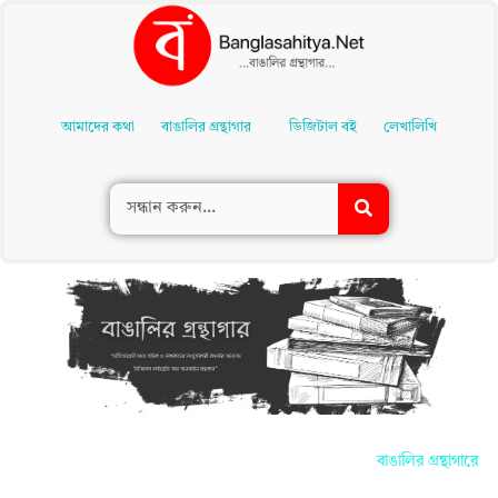
Skip
To
আমাদের কথা
বাঙালির গ্রন্থাগার
ডিজিটাল বই
লেখালিখি
Content
বাঙালির গ্রন্থাগারে আ