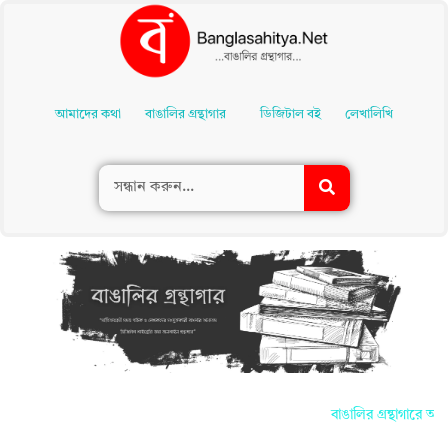
Skip
To
আমাদের কথা
বাঙালির গ্রন্থাগার
ডিজিটাল বই
লেখালিখি
Content
বাঙালির গ্রন্থাগারে আপন