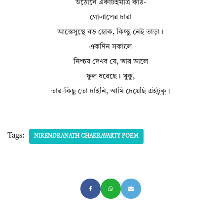
উঠোনে একটিইমাত্র কাঠ-
গোলাপের চারা
আস্তেসুস্থে বড় হোক, কিচ্ছু নেই তাড়া।
একদিন সকালে
নিশ্চয় দেখব যে, তার ডালে
ফুল ধরেছে। খুকু,
তার-কিছু তো চাইনি, আমি চেয়েছি এইটুকু।
Tags:
NIRENDRANATH CHAKRAVARTY POEM