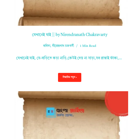
যেখানেই যাই || by Nirendranath Chakravarty
কবিতা
,
নীরেন্দ্রনাথ চক্রবর্তী
1 Min Read
যেখানেই যাই, যে-বাড়িতে কড়া নাড়ি,কেউই দেয় না সাড়া,সব রাস্তাই ফাঁকা,…
বিস্তারিত পড়ুন »