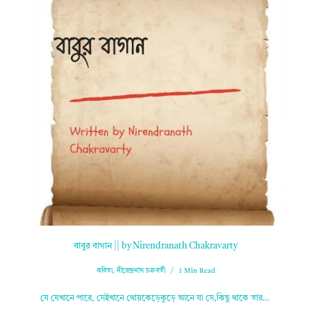
বাবুর বাগান || by Nirendranath Chakravarty
কবিতা
,
নীরেন্দ্রনাথ চক্রবর্তী
1 Min Read
যে যেখানে পারে, সেইখানে থোয়কেড়েকুড়ে আনে যা সে,কিছু থাকে তার…