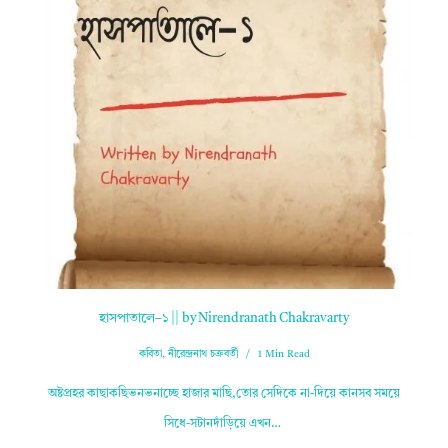
হাসপাতালে–১ || by Nirendranath Chakravarty
কবিতা
,
নীরেন্দ্রনাথ চক্রবর্তী
1 Min Read
অষ্টপ্রহর কাছাকছিভনভনাচ্ছে হাজার মাছি,তোর সেদিকে না-দিয়ে কানসব সময়ে
সিধে-সটানদাঁড়িয়ে এখন…