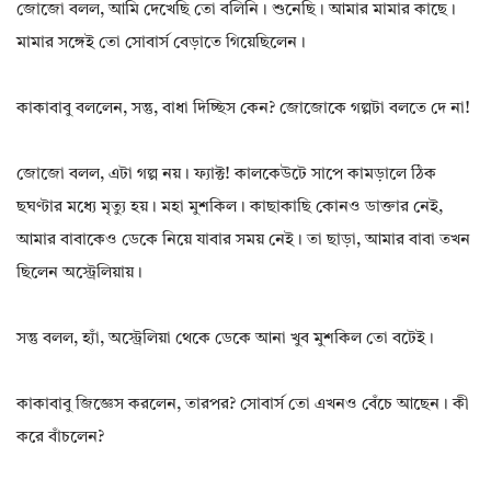
জোজো বলল, আমি দেখেছি তো বলিনি। শুনেছি। আমার মামার কাছে।
মামার সঙ্গেই তো সোবার্স বেড়াতে গিয়েছিলেন।
কাকাবাবু বললেন, সন্তু, বাধা দিচ্ছিস কেন? জোজোকে গল্পটা বলতে দে না!
জোজো বলল, এটা গল্প নয়। ফ্যাক্ট! কালকেউটে সাপে কামড়ালে ঠিক
ছঘণ্টার মধ্যে মৃত্যু হয়। মহা মুশকিল। কাছাকাছি কোনও ডাক্তার নেই,
আমার বাবাকেও ডেকে নিয়ে যাবার সময় নেই। তা ছাড়া, আমার বাবা তখন
ছিলেন অস্ট্রেলিয়ায়।
সন্তু বলল, হ্যাঁ, অস্ট্রেলিয়া থেকে ডেকে আনা খুব মুশকিল তো বটেই।
কাকাবাবু জিজ্ঞেস করলেন, তারপর? সোবার্স তো এখনও বেঁচে আছেন। কী
করে বাঁচলেন?