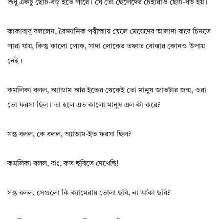
শুধু একটু ছোট-বড় হতে পারে। সে তো ছেলেদের চেহারাও ছোট-বড় হয়।
কাকাবাবু বললেন, বৈজ্ঞানিক পরীক্ষায় ছেলে মেয়েদের আলাদা করে চিনতে
পারা যায়, কিন্তু কালো লোক, সাদা লোকের তফাত বোঝার কোনও উপায়
নেই।
কমলিকা বলল, অ্যাডাম আর ইভের থেকেই তো মানুষ জাতটার জন্ম, ওরা
তো ফরসা ছিল। তা হলে এত কালো মানুষ এল কী করে?
সন্তু বলল, কে বলল, অ্যাডাম-ইভ ফরসা ছিল?
কমলিকা বলল, বাঃ, কত ছবিতে দেখেছি!
সন্তু বলল, সেগুলো কি ক্যামেরায় তোলা ছবি, না আঁকা ছবি?