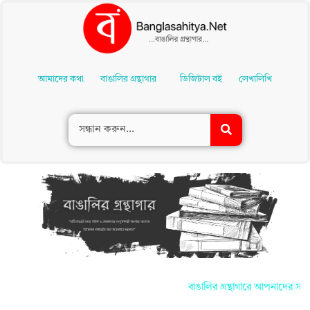
Skip
To
আমাদের কথা
বাঙালির গ্রন্থাগার
ডিজিটাল বই
লেখালিখি
Content
বাঙালির গ্রন্থাগারে আপনাদের সকলকে জা