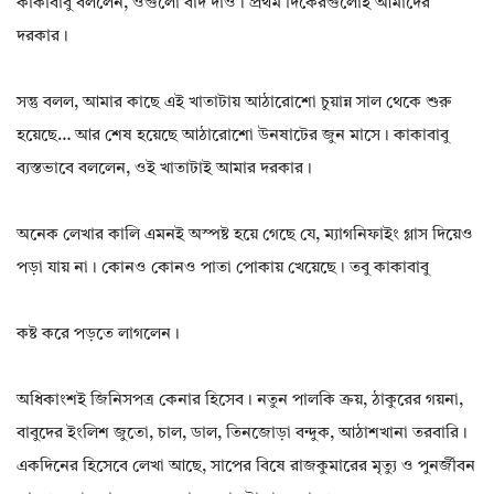
কাকাবাবু বললেন, ওগুলো বাদ দাও। প্রথম দিকেরগুলোই আমাদের
দরকার।
সন্তু বলল, আমার কাছে এই খাতাটায় আঠারোশো চুয়ান্ন সাল থেকে শুরু
হয়েছে… আর শেষ হয়েছে আঠারোশো উনষাটের জুন মাসে। কাকাবাবু
ব্যস্তভাবে বললেন, ওই খাতাটাই আমার দরকার।
অনেক লেখার কালি এমনই অস্পষ্ট হয়ে গেছে যে, ম্যাগনিফাইং গ্লাস দিয়েও
পড়া যায় না। কোনও কোনও পাতা পোকায় খেয়েছে। তবু কাকাবাবু
কষ্ট করে পড়তে লাগলেন।
অধিকাংশই জিনিসপত্র কেনার হিসেব। নতুন পালকি ক্রয়, ঠাকুরের গয়না,
বাবুদের ইংলিশ জুতো, চাল, ডাল, তিনজোড়া বন্দুক, আঠাশখানা তরবারি।
একদিনের হিসেবে লেখা আছে, সাপের বিষে রাজকুমারের মৃত্যু ও পুনর্জীবন