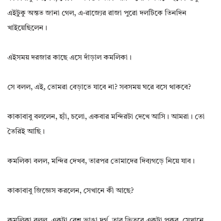
এইটুকু অন্তত জানা গেল, এ-রাজ্যের রাজা পুরো দলটিকে তিনদিন
খাইয়েছিলেন।
এইসময় দরজার কাছে এসে দাঁড়াল কমলিকা।
সে বলল, এই, তোমরা বেড়াতে যাবে না? সবসময় ঘরে বসে থাকবে?
কাকাবাবু বললেন, হ্যাঁ, চলো, একবার মন্দিরটা দেখে আসি। আমরা। তো
তৈরিই আছি।
কমলিকা বলল, মন্দির দেখব, তারপর তোমাদের দিব্যগড়ে নিয়ে যাব।
কাকাবাবু জিজ্ঞেস করলেন, সেখানে কী আছে?
কমলিকা বলল, একটা বেশ ভাঙা দুর্গ, তার ভিতরে একটা পুকুর, সেখানে