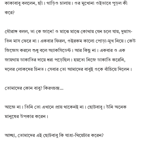
কাকাবাবু বললেন, হ্যাঁ। গাড়িও চালায়। ওর মুখোনা ওইভাবে পুড়ল কী
করে?
গৌরাঙ্গ বলল, তা কে জানে! ও মাঝে মাঝে কোথায় যেন চলে যায়, দুমাস-
তিন মাস ফেরে না। একবার ফিরল, ওইরকম কালো পোড়া-মুখ নিয়ে। কেউ
জিজ্ঞেস করলে শুধু বলে অ্যাকসিডেন্ট। আর কিছু না। একবার ও এক
জায়গায় ডাকাতির দায়ে ধরা পড়েছিল। হয়তো নিজে ডাকাতি করেনি,
দলের লোকদের চিনত। সেবার তো আমাদের বাবুই ওকে বাঁচিয়ে দিলেন।
তোমাদের কোন বাবু? কিরণচন্দ্র…
আজ্ঞে না। তিনি তো এখানে প্রায় থাকেনই না। ছোটবাবু। উনি অনেক
মানুষের উপকার করেন।
আচ্ছা, তোমাদের এই ছোটবাবু কি যাত্রা-থিয়েটার করেন?