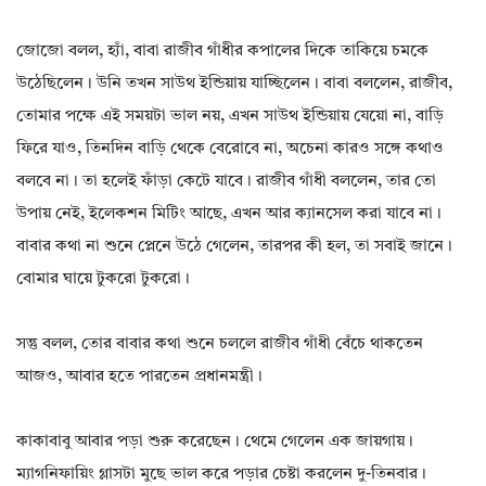
জোজো বলল, হ্যাঁ, বাবা রাজীব গাঁধীর কপালের দিকে তাকিয়ে চমকে
উঠেছিলেন। উনি তখন সাউথ ইন্ডিয়ায় যাচ্ছিলেন। বাবা বললেন, রাজীব,
তোমার পক্ষে এই সময়টা ভাল নয়, এখন সাউথ ইন্ডিয়ায় যেয়ো না, বাড়ি
ফিরে যাও, তিনদিন বাড়ি থেকে বেরোবে না, অচেনা কারও সঙ্গে কথাও
বলবে না। তা হলেই ফাঁড়া কেটে যাবে। রাজীব গাঁধী বললেন, তার তো
উপায় নেই, ইলেকশন মিটিং আছে, এখন আর ক্যানসেল করা যাবে না।
বাবার কথা না শুনে প্লেনে উঠে গেলেন, তারপর কী হল, তা সবাই জানে।
বোমার ঘায়ে টুকরো টুকরো।
সন্তু বলল, তোর বাবার কথা শুনে চললে রাজীব গাঁধী বেঁচে থাকতেন
আজও, আবার হতে পারতেন প্রধানমন্ত্রী।
কাকাবাবু আবার পড়া শুরু করেছেন। থেমে গেলেন এক জায়গায়।
ম্যাগনিফায়িং গ্লাসটা মুছে ভাল করে পড়ার চেষ্টা করলেন দু-তিনবার।