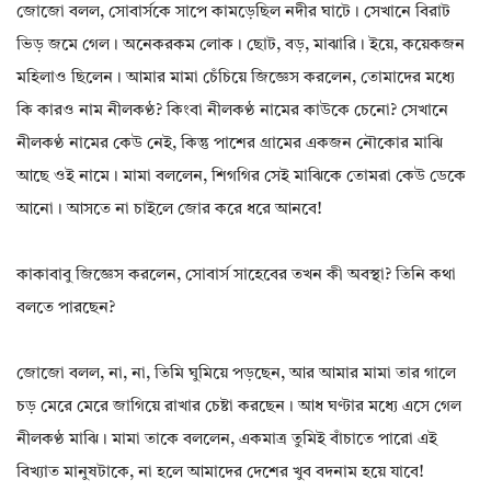
জোজো বলল, সোবার্সকে সাপে কামড়েছিল নদীর ঘাটে। সেখানে বিরাট
ভিড় জমে গেল। অনেকরকম লোক। ছোট, বড়, মাঝারি। ইয়ে, কয়েকজন
মহিলাও ছিলেন। আমার মামা চেঁচিয়ে জিজ্ঞেস করলেন, তোমাদের মধ্যে
কি কারও নাম নীলকণ্ঠ? কিংবা নীলকণ্ঠ নামের কাউকে চেনো? সেখানে
নীলকণ্ঠ নামের কেউ নেই, কিন্তু পাশের গ্রামের একজন নৌকোর মাঝি
আছে ওই নামে। মামা বললেন, শিগগির সেই মাঝিকে তোমরা কেউ ডেকে
আনো। আসতে না চাইলে জোর করে ধরে আনবে!
কাকাবাবু জিজ্ঞেস করলেন, সোবার্স সাহেবের তখন কী অবস্থা? তিনি কথা
বলতে পারছেন?
জোজো বলল, না, না, তিমি ঘুমিয়ে পড়ছেন, আর আমার মামা তার গালে
চড় মেরে মেরে জাগিয়ে রাখার চেষ্টা করছেন। আধ ঘণ্টার মধ্যে এসে গেল
নীলকণ্ঠ মাঝি। মামা তাকে বললেন, একমাত্র তুমিই বাঁচাতে পারো এই
বিখ্যাত মানুষটাকে, না হলে আমাদের দেশের খুব বদনাম হয়ে যাবে!