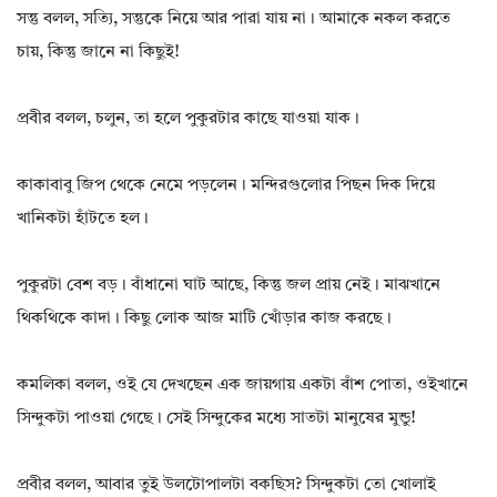
সন্তু বলল, সত্যি, সন্তুকে নিয়ে আর পারা যায় না। আমাকে নকল করতে
চায়, কিন্তু জানে না কিছুই!
প্ৰবীর বলল, চলুন, তা হলে পুকুরটার কাছে যাওয়া যাক।
কাকাবাবু জিপ থেকে নেমে পড়লেন। মন্দিরগুলোর পিছন দিক দিয়ে
খানিকটা হাঁটতে হল।
পুকুরটা বেশ বড়। বাঁধানো ঘাট আছে, কিন্তু জল প্রায় নেই। মাঝখানে
থিকথিকে কাদা। কিছু লোক আজ মাটি খোঁড়ার কাজ করছে।
কমলিকা বলল, ওই যে দেখছেন এক জায়গায় একটা বাঁশ পোতা, ওইখানে
সিন্দুকটা পাওয়া গেছে। সেই সিন্দুকের মধ্যে সাতটা মানুষের মুন্ডু!
প্ৰবীর বলল, আবার তুই উলটোপালটা বকছিস? সিন্দুকটা তো খোলাই