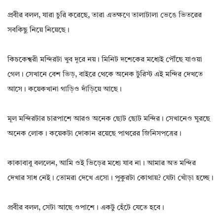
প্ৰবীর বলল, যারা চুরি করেছে, তারা এতক্ষণে তালাটালা ভেঙে ভিতরের
সবকিছু নিয়ে নিয়েছে।
কিচকেশ্বরী মন্দিরটা খুব দূরে নয়। মিনিট দশেকের মধ্যেই পৌঁছে যাওয়া
গেল। সেখানে বেশ ভিড়, বাইরে থেকে অনেক টুরিস্ট এই মন্দির দেখতে
আসে। কয়েকখানা গাড়িও দাঁড়িয়ে আছে।
মূল মন্দিরটার চারপাশে আরও অনেক ছোট ছোট মন্দির। সেখানেও ঘুরছে
অনেক লোক। কয়েকটা দোকান রয়েছে পাথরের জিনিসপত্রের।
কাকাবাবু বললেন, আমি ওই ভিড়ের মধ্যে যাব না। আমার অত মন্দির
দেখার সাধ নেই। তোমরা দেখে এসো। পুকুরটা কোথায়? যেটা খোঁড়া হচ্ছে।
প্ৰবীর বলল, সেটা আছে ওপাশে। একটু হেঁটে যেতে হবে।