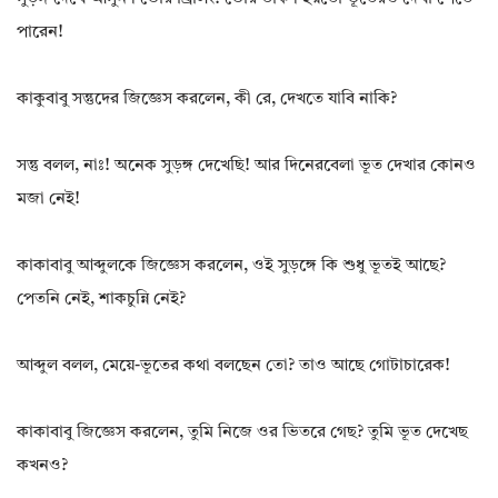
পারেন!
কাকুবাবু সন্তুদের জিজ্ঞেস করলেন, কী রে, দেখতে যাবি নাকি?
সন্তু বলল, নাঃ! অনেক সুড়ঙ্গ দেখেছি! আর দিনেরবেলা ভূত দেখার কোনও
মজা নেই!
কাকাবাবু আব্দুলকে জিজ্ঞেস করলেন, ওই সুড়ঙ্গে কি শুধু ভূতই আছে?
পেতনি নেই, শাকচুন্নি নেই?
আব্দুল বলল, মেয়ে-ভূতের কথা বলছেন তো? তাও আছে গোটাচারেক!
কাকাবাবু জিজ্ঞেস করলেন, তুমি নিজে ওর ভিতরে গেছ? তুমি ভূত দেখেছ
কখনও?