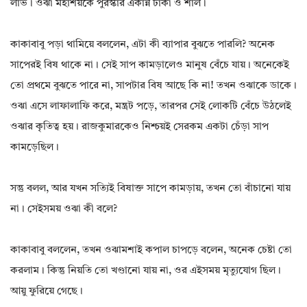
লাভ। ওঝা মহাশয়কে পুরস্কার একান্ন টাকা ও শাল।
কাকাবাবু পড়া থামিয়ে বললেন, এটা কী ব্যাপার বুঝতে পারলি? অনেক
সাপেরই বিষ থাকে না। সেই সাপ কামড়ালেও মানুষ বেঁচে যায়। অনেকেই
তো প্রথমে বুঝতে পারে না, সাপটার বিষ আছে কি না! তখন ওঝাকে ডাকে।
ওঝা এসে লাফালাফি করে, মন্ত্রট পড়ে, তারপর সেই লোকটি বেঁচে উঠলেই
ওঝার কৃতিত্ব হয়। রাজকুমারকেও নিশ্চয়ই সেরকম একটা চেঁড়া সাপ
কামড়েছিল।
সন্তু বলল, আর যখন সত্যিই বিষাক্ত সাপে কামড়ায়, তখন তো বাঁচানো যায়
না। সেইসময় ওঝা কী বলে?
কাকাবাবু বললেন, তখন ওঝামশাই কপাল চাপড়ে বলেন, অনেক চেষ্টা তো
করলাম। কিন্তু নিয়তি তো খণ্ডানো যায় না, ওর এইসময় মৃত্যুযোগ ছিল।
আয়ু ফুরিয়ে গেছে।