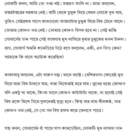
লোকটি বলল, আমি তো ওঝা নই। মন্তরও জানি না। মামা বললেন,
মন্তরটন্তরের দরকার নেই। বাটি থেকে চুমুক দিয়ে যেমন লোকে দুথ খায়,
তুমিও সেইরকম সাপে কামড়ানো জায়গাটায় চুমুক দিয়ে বিষ টেনে আনে।
তোমার কোনও ভয় নেই। তোমার কোনও বিপদ হবে না। সেই মাঝি
সোবার্সের ডান পায়ে সেই জায়গায় মুখ লাগিয়ে দুবার চুমুকের মতন টানল।
ব্যস, সোবার্স অমনি ধড়মড়িয়ে উঠে বসে বললেন, একী, এত ভিড় কেন?
আমাকে কি বাঘে অ্যাটাক করেছিল?
কাকাবাবু বললেন, এটা দারুণ গল্প। মানে ফ্যাক্ট। বেশিরভাগ ক্ষেত্রেই মুখ
দিয়ে যারা বিষ টানতে যায়, তারা নিজেরাই মরে যায়। মুখের মধ্যে কোথাও
যদি একটু ঘা থাকে, কিংবা গালে কোনও কাটাটাটা থাকে, তা হলেই সেই
বিষ রক্তে মিশে গিয়ে দুজনেরই মৃত্যু হবে। কিন্তু যার নাম নীলকণ্ঠ, তার
কোনও ভয় নেই, সে তো সব বিষ হজম করে ফেলতে পারে।
সন্তু বলল, সোবার্সের বাঁ পায়ে সাপ কামড়েছিল, লোকটি মুখ লাগাল ডান