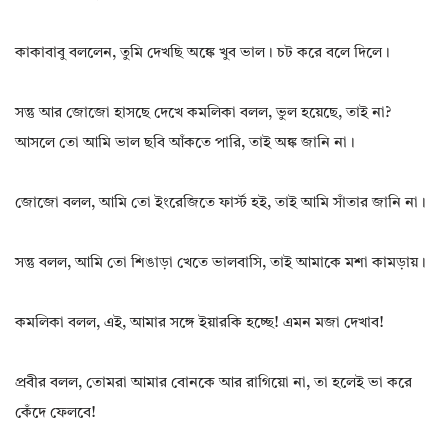
কাকাবাবু বললেন, তুমি দেখছি অঙ্কে খুব ভাল। চট করে বলে দিলে।
সন্তু আর জোজো হাসছে দেখে কমলিকা বলল, ভুল হয়েছে, তাই না?
আসলে তো আমি ভাল ছবি আঁকতে পারি, তাই অঙ্ক জানি না।
জোজো বলল, আমি তো ইংরেজিতে ফার্স্ট হই, তাই আমি সাঁতার জানি না।
সন্তু বলল, আমি তো শিঙাড়া খেতে ভালবাসি, তাই আমাকে মশা কামড়ায়।
কমলিকা বলল, এই, আমার সঙ্গে ইয়ারকি হচ্ছে! এমন মজা দেখাব!
প্ৰবীর বলল, তোমরা আমার বোনকে আর রাগিয়ো না, তা হলেই ভা করে
কেঁদে ফেলবে!