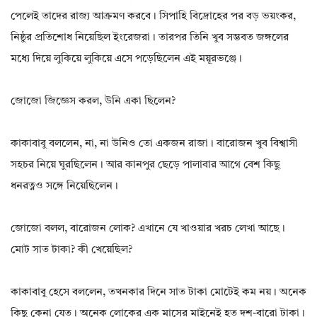
পেলেই তাদের রাজ্য আক্রমণ করবে। সিপাহি বিদ্রোহের পর বড় ভয়ংকর,
নিষ্ঠুর প্রতিশোধ নিয়েছিল ইংরেজরা। তারপর তিনি খুব সম্ভবত জঙ্গলের
মধ্যে দিয়ে লুকিয়ে লুকিয়ে এসে পড়েছিলেন এই ময়ূরভঞ্জে।
জোজো জিজ্ঞেস করল, উনি একা ছিলেন?
কাকাবাবু বললেন, না, না উনিও তো একজন রাজা। বারোজন খুব বিশ্বাসী
সহচর নিয়ে ঘুরছিলেন। আর কানপুর ছেড়ে পালাবার আগে বেশ কিছু
ধনরত্নও সঙ্গে নিয়েছিলেন।
জোজো বলল, বারোজন লোক? এখানে যে খাওয়ার খরচ লেখা আছে।
মোট সাত টাকা? কী খেয়েছিল?
কাকাবাবু হেসে বললেন, তখনকার দিনে সাত টাকা মোটেই কম নয়। অনেক
কিছু কেনা যেত। অনেক লোকের এক মাসের মাইনেই হত দশ-বারো টাকা।