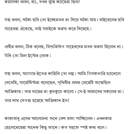
কমলিকা বলল, বাঃ, তখন বুঝি ক্যামেরা ছিল?
সন্তু বলল, আঁকা ছবি তো ইচ্ছেমতন রং দিয়ে আঁকা যায়। বাইবেলের ছবি
সাহেবরা এঁকেছে, তাই সবাইকে ফরসা করে দিয়েছে।
প্ৰবীর বলল, ঠিক বলেছ, যিশুখ্রিস্টও সাহেবদের মতন ফরসা ছিলেন না।
উনি তো মিল ইস্টের লোক।
সন্তু বলল, অ্যাডাম-ইভের কাহিনি তো গল্প। আমি ডিসকভারি চ্যানেলে
দেখেছি, সায়েন্টিস্টরা বলেছেন, পৃথিবীর প্রথম মেয়েটি জন্মেছিল
আফ্রিকায়। তার গায়ের রং কুচকুচে কালো। সে-ই আমাদের সকলের মা।
তার নাম দেওয়া হয়েছে আফ্রিকান ইভ!
কাকাবাবু এদের আলোচনা শুনে বেশ মজা পাচ্ছিলেন। এখনকার
ছেলেমেয়েরা অনেক কিছু জানে। কত সহজে স্পষ্ট কথা বলে।