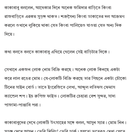
কাকাবাবু বললেন, আগেকার দিনে অনেক জমিদার বাড়িতে কিংবা
রাজবাড়িতে এরকম সুড়ঙ্গ থাকত। শত্রুসৈন্য কিংবা ডাকাতের দল আক্রমণ
করলে ওখানে লুকিয়ে থাকা যেত কিংবা পালিয়েও যাওয়া যেত অন্য দিক
দিয়ে।
কথা বলতে বলতে কাকাবাবু এগিয়ে গেলেন সেই বাড়িটার দিকে।
সেখানে একজন লোক নোম বিক্রি করছে। অনেক লোক কিনছে একটা
করে লাল রঙের মোম। যে-লোকটি বিক্রি করছে তার পিছনে একটা চৌকো
টিনের সাইন বোর্ড। তাতে ইংরেজিতে লেখা, আব্দুল লতিফস ফেমাস
ক্যান্ডেল শপ। ইচ রুপিজ ফাইভ। লোকটির চেহারা বেশ সুন্দর, সাদা
পাজামা-পাঞ্জাবি পরা।
কাকাবাবুদের দেখে লোকটি উৎসাহের সঙ্গে বলল, আসুন স্যার। মোম নিন।
সুড়ঙ্গ দেখে আসুন। ভেরি থ্রিলিং! ভেরি ডার্ক। হয়তো ভূতেরও দেখা পেতে