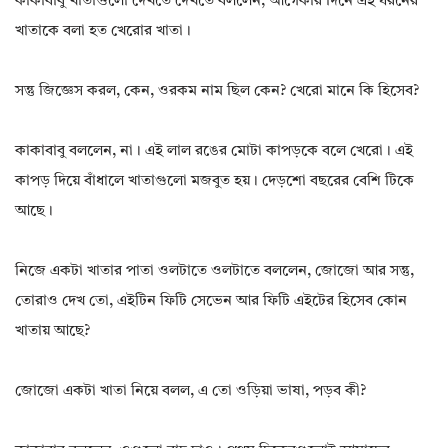
কাকাবাবু খাতাগুলো দেখতে দেখতে বললেন, আগেকার দিনে এই ধরনের
খাতাকে বলা হত খেরোর খাতা।
সন্তু জিজ্ঞেস করল, কেন, ওরকম নাম ছিল কেন? খেরো মানে কি হিসেব?
কাকাবাবু বললেন, না। এই লাল রঙের মোটা কাপড়কে বলে খেরো। এই
কাপড় দিয়ে বাঁধালে খাতাগুলো মজবুত হয়। দেড়শো বছরের বেশি টিকে
আছে।
নিজে একটা খাতার পাতা ওলটাতে ওলটাতে বললেন, জোজো আর সন্তু,
তোরাও দেখ তো, এইটিন ফিটি সেভেন আর ফিটি এইটের হিসেব কোন
খাতায় আছে?
জোজো একটা খাতা নিয়ে বলল, এ তো ওড়িয়া ভাষা, পড়ব কী?