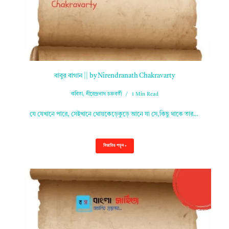
বাবুর বাগান || by Nirendranath Chakravarty
কবিতা
,
নীরেন্দ্রনাথ চক্রবর্তী
1 Min Read
যে যেখানে পারে, সেইখানে থোয়কেড়েকুড়ে আনে যা সে,কিছু থাকে তার…
বিস্তারিত পড়ুন »