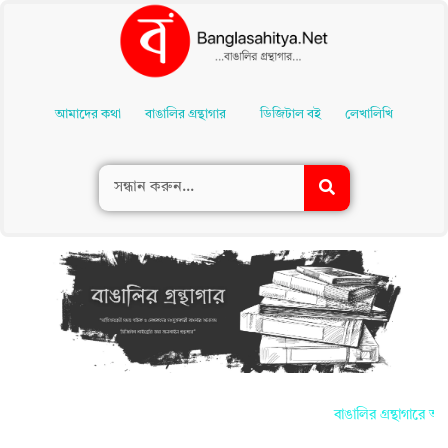
Skip
To
আমাদের কথা
বাঙালির গ্রন্থাগার
ডিজিটাল বই
লেখালিখি
Content
বাঙালির গ্রন্থাগারে আপন