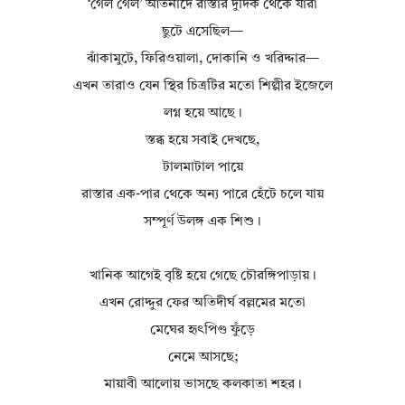
‘গেল গেল’ আর্তনাদে রাস্তার দুদিক থেকে যারা
ছুটে এসেছিল—
ঝাঁকামুটে, ফিরিওয়ালা, দোকানি ও খরিদ্দার—
এখন তারাও যেন স্থির চিত্রটির মতো শিল্পীর ইজেলে
লগ্ন হয়ে আছে।
স্তব্ধ হয়ে সবাই দেখছে,
টালমাটাল পায়ে
রাস্তার এক-পার থেকে অন্য পারে হেঁটে চলে যায়
সম্পূর্ণ উলঙ্গ এক শিশু।
খানিক আগেই বৃষ্টি হয়ে গেছে চৌরঙ্গিপাড়ায়।
এখন রোদ্দুর ফের অতিদীর্ঘ বল্লমের মতো
মেঘের হৃৎপিণ্ড ফুঁড়ে
নেমে আসছে;
মায়াবী আলোয় ভাসছে কলকাতা শহর।