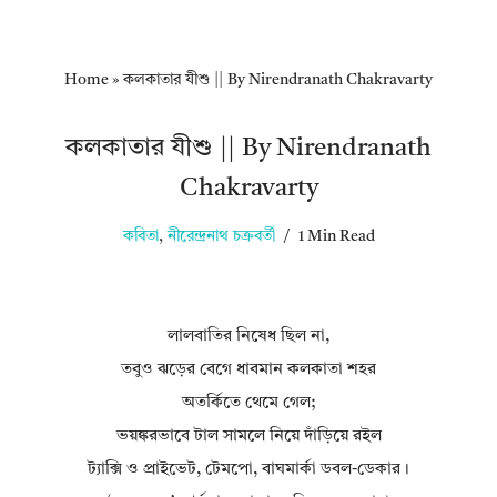
Home
»
কলকাতার যীশু || By Nirendranath Chakravarty
কলকাতার যীশু || By Nirendranath
Chakravarty
কবিতা
,
নীরেন্দ্রনাথ চক্রবর্তী
1 Min Read
লালবাতির নিষেধ ছিল না,
তবুও ঝড়ের বেগে ধাবমান কলকাতা শহর
অতর্কিতে থেমে গেল;
ভয়ঙ্করভাবে টাল সামলে নিয়ে দাঁড়িয়ে রইল
ট্যাক্সি ও প্রাইভেট, টেমপো, বাঘমার্কা ডবল-ডেকার।