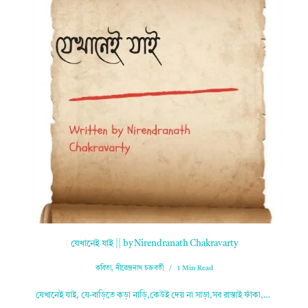
যেখানেই যাই || by Nirendranath Chakravarty
কবিতা
,
নীরেন্দ্রনাথ চক্রবর্তী
1 Min Read
যেখানেই যাই, যে-বাড়িতে কড়া নাড়ি,কেউই দেয় না সাড়া,সব রাস্তাই ফাঁকা,…