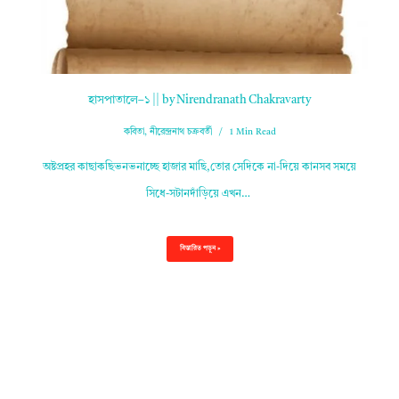
হাসপাতালে–১ || by Nirendranath Chakravarty
কবিতা
,
নীরেন্দ্রনাথ চক্রবর্তী
1 Min Read
অষ্টপ্রহর কাছাকছিভনভনাচ্ছে হাজার মাছি,তোর সেদিকে না-দিয়ে কানসব সময়ে
সিধে-সটানদাঁড়িয়ে এখন…
বিস্তারিত পড়ুন »