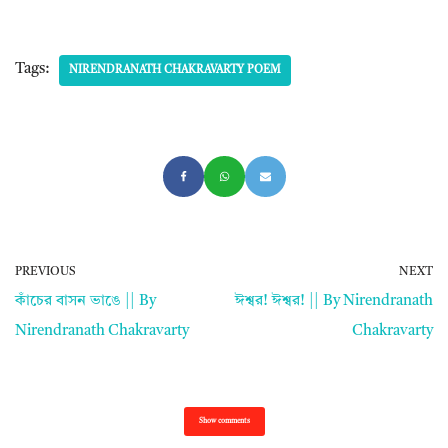
Tags:
NIRENDRANATH CHAKRAVARTY POEM
PREVIOUS
NEXT
কাঁচের বাসন ভাঙে || By
ঈশ্বর! ঈশ্বর! || By Nirendranath
Nirendranath Chakravarty
Chakravarty
Show comments