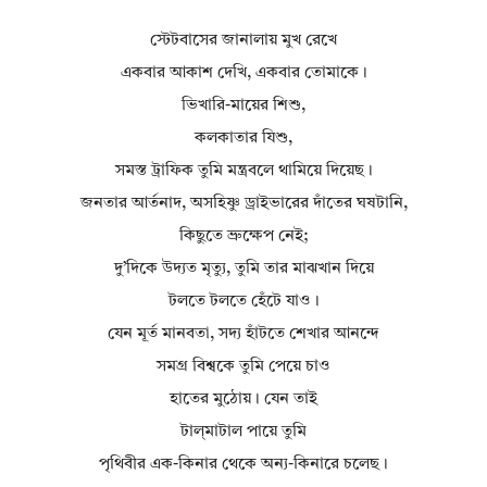
স্টেটবাসের জানালায় মুখ রেখে
একবার আকাশ দেখি, একবার তোমাকে।
ভিখারি-মায়ের শিশু,
কলকাতার যিশু,
সমস্ত ট্রাফিক তুমি মন্ত্রবলে থামিয়ে দিয়েছ।
জনতার আর্তনাদ, অসহিষ্ণু ড্রাইভারের দাঁতের ঘষটানি,
কিছুতে ভ্রুক্ষেপ নেই;
দু’দিকে উদ্যত মৃত্যু, তুমি তার মাঝখান দিয়ে
টলতে টলতে হেঁটে যাও।
যেন মূর্ত মানবতা, সদ্য হাঁটতে শেখার আনন্দে
সমগ্র বিশ্বকে তুমি পেয়ে চাও
হাতের মুঠোয়। যেন তাই
টাল্‌মাটাল পায়ে তুমি
পৃথিবীর এক-কিনার থেকে অন্য-কিনারে চলেছ।