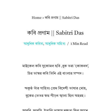
Home
»
কবি প্রণাম || Sabitri Das
কবি প্রণাম || Sabitri Das
আধুনিক কবিতা
,
আধুনিক সাহিত্য
1 Min Read
মাইকেল কবি সুকোমল ছবি ,বুক ভরা ‘কোকনদ’,
চির ভাস্বর কবি তিনি এই বাংলার সম্পদ।
অকুণ্ঠ তাঁর সাহিত্য প্রেম বিদেশী ভাষার মোহ,
বুকের ভেতর স্বপ্ন পীড়ন জ্বালা ছিল অহরহ।
আরবি, ফারসি, ইতালি ভাষায় দক্ষতা ছিল জ্ঞানে,