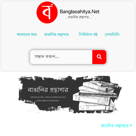
Skip
To
আমাদের কথা
বাঙালির গ্রন্থাগার
ডিজিটাল বই
লেখালিখি
Content
বাঙালির গ্রন্থাগারে আপ