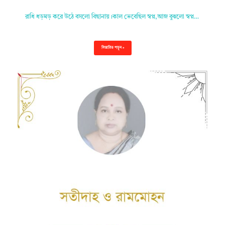
রাধি ধড়মড় করে উঠে বসলো বিছানায়।কাল ভেবেছিল স্বপ্ন,আজ বুঝলো স্বপ্ন…
বিস্তারিত পড়ুন »