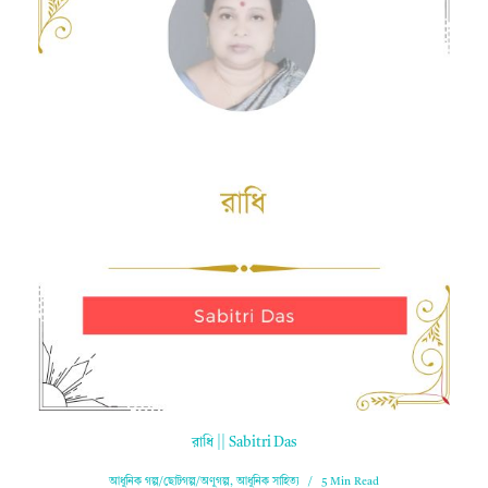
রাধি || Sabitri Das
আধুনিক গল্প/ছোটগল্প/অণুগল্প
,
আধুনিক সাহিত্য
5 Min Read