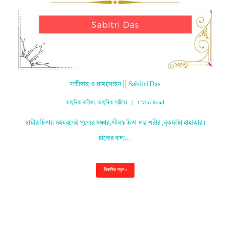
সতীদাহ ও রামমোহন || Sabitri Das
আধুনিক কবিতা
,
আধুনিক সাহিত্য
1 Min Read
স্বামীর চিতায় সহমরণেই পুণ্যের সঞ্চার,জীবন্ত চিতা-দগ্ধ শরীর ,বুকফাটা হাহাকার।
ঢাকের বাদ্য…
বিস্তারিত পড়ুন »