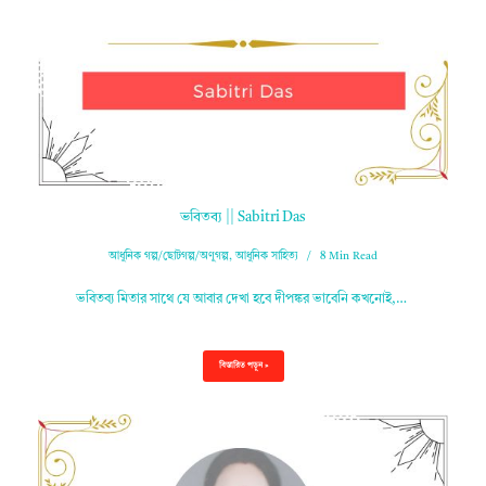
ভবিতব্য || Sabitri Das
আধুনিক গল্প/ছোটগল্প/অণুগল্প
,
আধুনিক সাহিত্য
8 Min Read
ভবিতব্য মিতার সাথে যে আবার দেখা হবে দীপঙ্কর ভাবেনি কখনোই,…
বিস্তারিত পড়ুন »