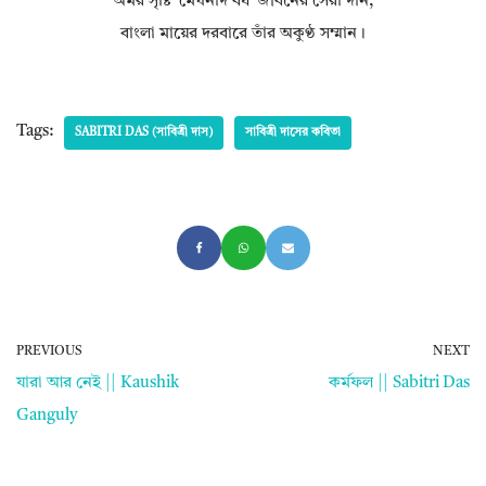
অমর সৃষ্টি ‘মেঘনাদ বধ’ জীবনের সেরা দান,
বাংলা মায়ের দরবারে তাঁর অকুণ্ঠ সম্মান।
Tags:
SABITRI DAS (সাবিত্রী দাস)
সাবিত্রী দাসের কবিতা
PREVIOUS
NEXT
যারা আর নেই || Kaushik
কর্মফল || Sabitri Das
Ganguly