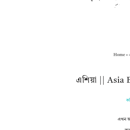
Home
»
এশিয়া || Asia
কব
এখন অস