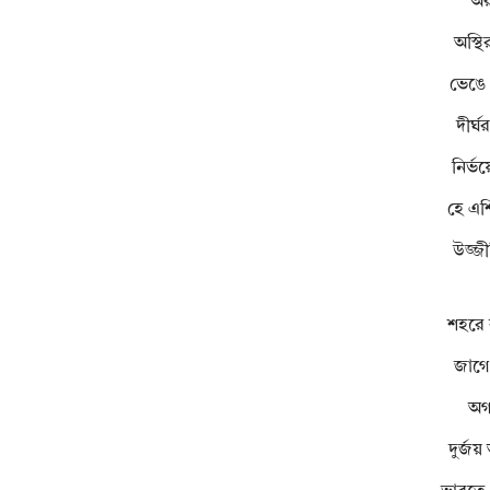
অরণ
অস্থ
ভেঙে 
দীর্ঘ
নির্ভ
হে এশি
উজ্জী
শহরে ব
জাগে প
অগণ
দুর্জয়