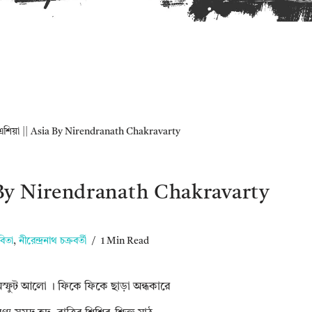
এশিয়া || Asia By Nirendranath Chakravarty
 By Nirendranath Chakravarty
িতা
,
নীরেন্দ্রনাথ চক্রবর্তী
1 Min Read
্ফুট আলো । ফিকে ফিকে ছাড়া অন্ধকারে