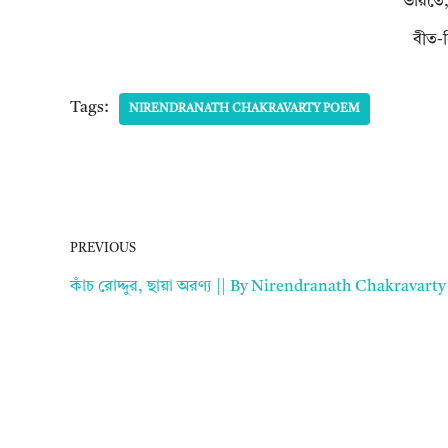
ভারতে, 
বীত-ন
Tags:
NIRENDRANATH CHAKRAVARTY POEM
PREVIOUS
কাঁচ রোদ্দুর, ছায়া অরণ্য || By Nirendranath Chakravarty