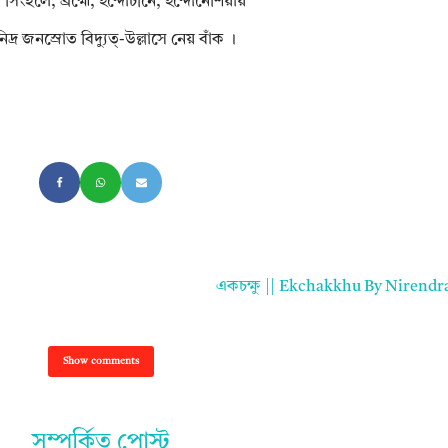
সিংহলে, ব্রহ্মে, ইন্দোচীনে, ইন্দোনেশিয়ায়
িদ্র জনস্রোত বিদ্যুত্-উল্লাসে নেয় বাঁক ।
একচক্ষু || Ekchakkhu By Nirend
Show comments
সম্পর্কিত পোস্ট