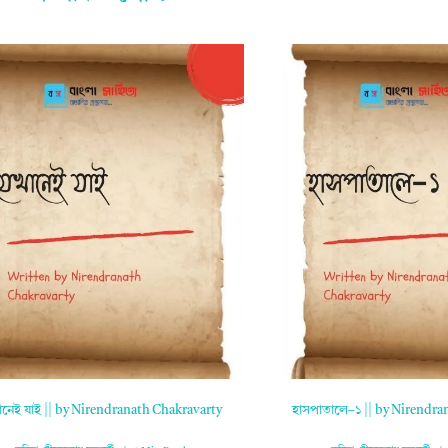
ানেই যাই || by Nirendranath Chakravarty
হাসপাতালে–১ || by Nirendra