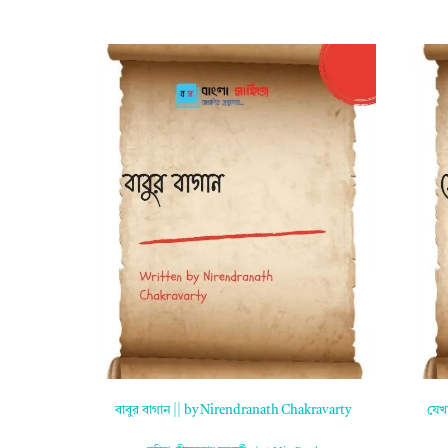
বাবুর বাগান || by Nirendranath Chakravarty
যেখ