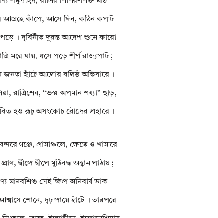
্য সমুদ্র হ্রদ, রাত্রির শিশির-শিক্ত মাঠ
ির আগ্রহে কাঁপে, আসে দিন, কঠিন কপাট
পড়ে । দুর্বিনীত দুরন্ত আদেশ শুনে কারো
রাত্রি মরে যায়, ধসে পড়ে শীর্ণ রাজ্যপাট ;
য়ে জনতা হাঁটে আলোর বলিষ্ঠ অভিসারে ।
য়া, রাত্রিশেষ, “ভস্ম অপমান শয্যা” ছাড়,
বিত হও রূঢ় অসংকোচ রৌদ্রের প্রহারে ।
ন্দরে গঞ্জে, গ্রামাঞ্চলে, ক্ষেতে ও খামারে
্রাণ, দ্বীপে দ্বীপে মুঠিবদ্ধ অহ্বান পাঠায় ;
্য মানবশিশু সেই ক্ষিপ্র অনিবার্য ডাক
 আশ্বাসে শোনে, দৃঢ় পায়ে হাঁটে । তারপরে