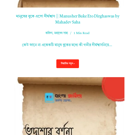
মানুষের বুকে এতো দীর্ঘশ্বাস || Manusher Buke Eto Dirghaswas by
Mahadev Saha
কবিতা
,
মহাদেব সাহা
1 Min Read
কেউ জানে না একেকটি মানুষ বুকের মধ্যে কী গভীর দীর্ঘশ্বাসনিয়ে…
বিস্তারিত পড়ুন »