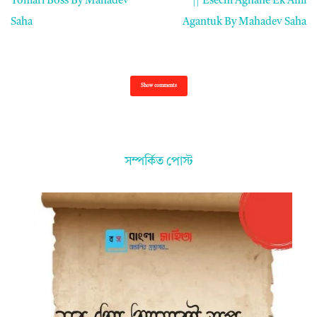
Tomari Boss By Mahadev
|| Esechi Aghane Ek Ami
Saha
Agantuk By Mahadev Saha
Show comments
সম্পর্কিত পোস্ট