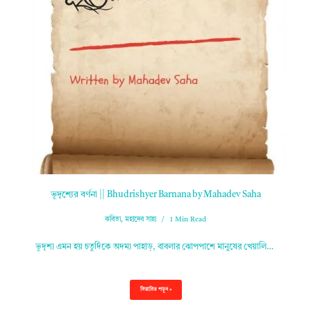
ভূদৃশ্যের বর্ণনা || Bhudrishyer Barnana by Mahadev Saha
কবিতা
,
মহাদেব সাহা
1 Min Read
ভূদৃশ্য এমন হয় চতুর্দিকে অদম্য পাহাড়, বাবলার ঝোপপাশে মানুষের খেয়ালি…
বিস্তারিত পড়ুন »