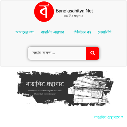
Skip
To
আমাদের কথা
বাঙালির গ্রন্থাগার
ডিজিটাল বই
লেখালিখি
Content
বাঙালির গ্রন্থাগারে আপন