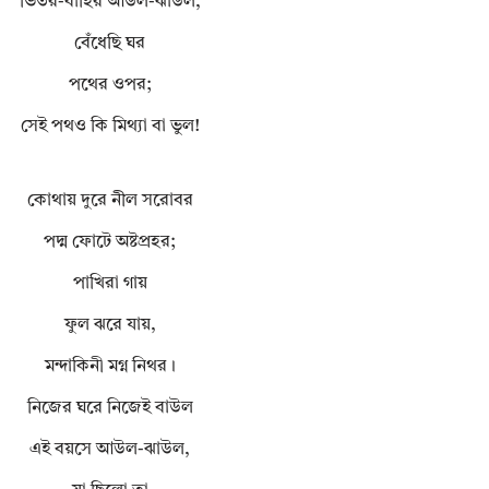
ভিতর-বাহির আউল-ঝাউল,
বেঁধেছি ঘর
পথের ওপর;
সেই পথও কি মিথ্যা বা ভুল!
কোথায় দুরে নীল সরোবর
পদ্ম ফোটে অষ্টপ্রহর;
পাখিরা গায়
ফুল ঝরে যায়,
মন্দাকিনী মগ্ন নিথর।
নিজের ঘরে নিজেই বাউল
এই বয়সে আউল-ঝাউল,