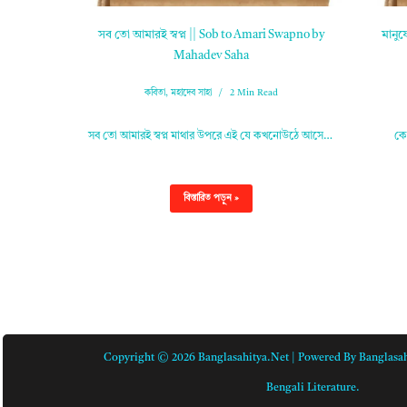
সব তো আমারই স্বপ্ন || Sob to Amari Swapno by
মানুষ
Mahadev Saha
কবিতা
,
মহাদেব সাহা
2 Min Read
সব তো আমারই স্বপ্ন মাথার উপরে এই যে কখনোউঠে আসে…
কে
বিস্তারিত পড়ুন »
Copyright © 2026 Banglasahitya.net | Powered By Banglasah
Bengali Literature.