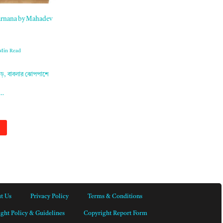
r Barnana by Mahadev
Min Read
াহাড়, বাবলার ঝোপপাশে
ি…
t Us
Privacy Policy
Terms & Conditions
ght Policy & Guidelines
Copyright Report Form