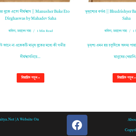
ের বুকে এতো দীর্ঘশ্বাস || Manusher Buke Eto
ভূদৃশ্যের বর্ণনা || Bhudrishye
Dirghaswas by Mahadev Saha
Saha
কবিতা
,
মহাদেব সাহা
1 Min Read
কবিতা
,
মহাদেব সাহা
1 
উ জানে না একেকটি মানুষ বুকের মধ্যে কী গভীর
ভূদৃশ্য এমন হয় চতুর্দিকে অদম্য প
দীর্ঘশ্বাসনিয়ে…
মানুষের খেয়াল
বিস্তারিত পড়ুন »
বিস্তারিত পড়ুন »
itya.net |A Website On
Abou
Copyri