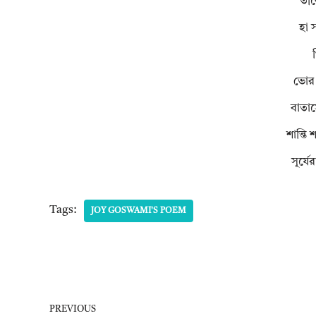
তীর
হা 
ভোর দ
বাতাস
শান্তি
সূর্য
Tags:
JOY GOSWAMI'S POEM
PREVIOUS