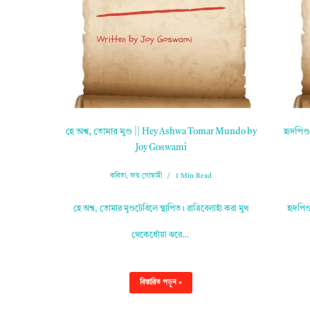
হে অশ্ব, তোমার মুণ্ড || Hey Ashwa Tomar Mundo by
হৃদপিণ
Joy Goswami
কবিতা
,
জয় গোস্বামী
1 Min Read
হে অশ্ব, তোমার মুণ্ডটেবিলে স্থাপিত। রাত্রিবেলাহাঁ করা মুখ
হৃদপিণ
থেকেধোঁয়া ঝরে…
বিস্তারিত পড়ুন »