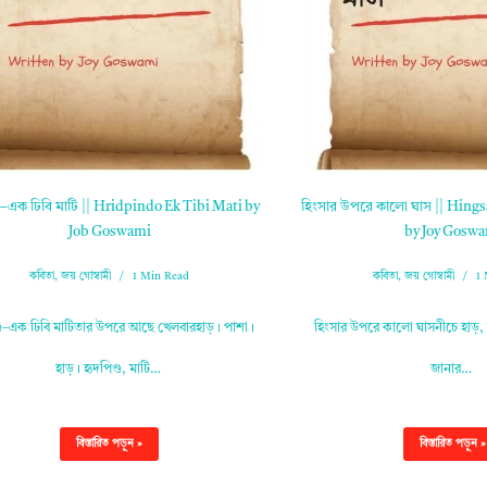
্ড–এক ঢিবি মাটি || Hridpindo Ek Tibi Mati by
হিংসার উপরে কালো ঘাস || Hing
Job Goswami
by Joy Gosw
কবিতা
,
জয় গোস্বামী
1 Min Read
কবিতা
,
জয় গোস্বামী
1
্ড–এক ঢিবি মাটিতার উপরে আছে খেলবারহাড়। পাশা।
হিংসার উপরে কালো ঘাসনীচে হাড়, 
হাড়। হৃদপিণ্ড, মাটি…
জানার…
বিস্তারিত পড়ুন »
বিস্তারিত পড়ুন »