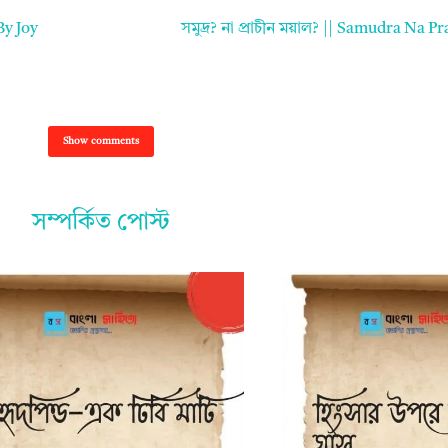
By Joy
সমুদ্র? না প্রাচীন ময়াল? || Samudra Na 
Show comments
সম্পর্কিত পোস্ট