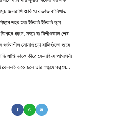
ে বসে বসে খায় সূর্যাস্ত একের পর এক
সমুদ্র জলরাশি শুকিয়ে রক্তাভ বালিখাত
পিছনে শহর মরা ইটকাঠ ইটকাঠ স্তূপ
্বিপ্রহর ধ্বংস, সন্ধ্যা বা নিশীথকাল শেষ
ে গর্জনশীল সোনাগুঁড়ো বালিগুঁড়ো শুষে
 শান্তি শান্তি ডাকে তীরে যে-সহিংস পাগলিনী
েরা কেবলই অস্তে চলে তার গণ্ডূষে গণ্ডূষে…