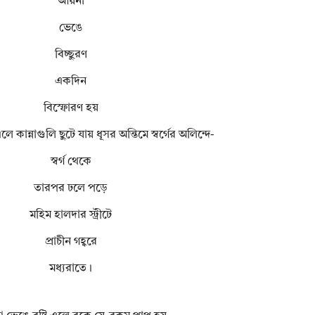
আয়না
ভেঙে
বিচ্ছুরণ
একদিন
বিস্ফোরণ হয়
লে কান্নাগুলি ছুটে যায় ধূসর অন্তিমে স্বর্গের অলিন্দে-
স্বর্গ থেকে
তারপর ঢলে পড়ে
মহিম হালদার স্ট্রীটে
প্রাচীন গহ্বরে
মধ্যরাতে।