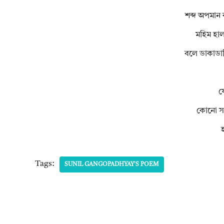
শব্দ অপমান 
মহিম হালদ
বলে ডাকাডাক
ফ
কোনো সা
হ
Tags:
SUNIL GANGOPADHYAY'S POEM