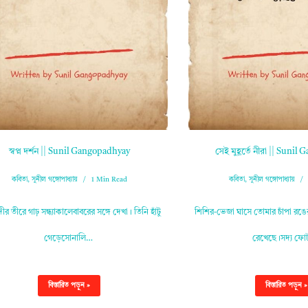
স্বপ্ন দর্শন || Sunil Gangopadhyay
সেই মুহূর্তে নীরা || Suni
কবিতা
,
সুনীল গঙ্গোপাধ্যায়
1 Min Read
কবিতা
,
সুনীল গঙ্গোপাধ্যায়
ীর তীরে গাঢ় সন্ধ্যাকালেবাবরের সঙ্গে দেখা। তিনি হাঁটু
শিশির-ভেজা ঘাসে তোমার চাঁপা রঙ
গেড়েসোনালি…
রেখেছে।সদ্য ফ
বিস্তারিত পড়ুন »
বিস্তারিত পড়ুন »