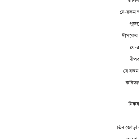
জানলা
যে-রকম স্
পুরু
দীপকের ম
যে-র
দীপক
যে রকম 
কবিতার
নিকষ
তিন জোড়া ল