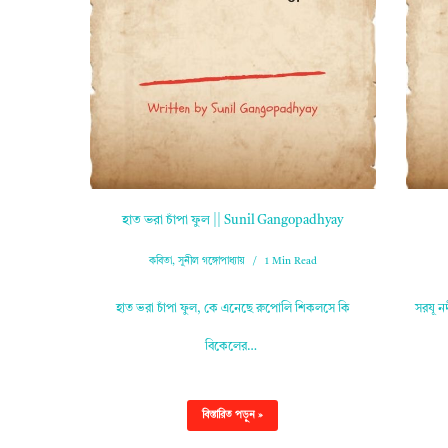
হাত ভরা চাঁপা ফুল || Sunil Gangopadhyay
কবিতা
,
সুনীল গঙ্গোপাধ্যায়
1 Min Read
হাত ভরা চাঁপা ফুল, কে এনেছে রুপোলি শিকলসে কি
সরযূ নদ
বিকেলের…
বিস্তারিত পড়ুন »