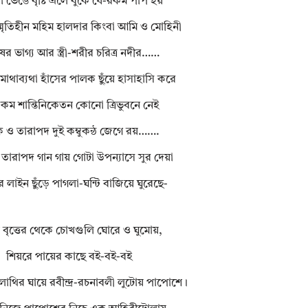
 ভেঙে বৃষ্টি এলে বুকে যে-রকম পাপ হয়
মৃতিহীন মহিম হালদার কিংবা আমি ও মোহিনী
ষের ভাগ্য আর স্ত্রী-শরীর চরিত্র নদীর……
াথাব্যথা হাঁসের পালক ছুঁয়ে হাসাহাসি করে
কম শান্তিনিকেতন কোনো ত্রিভুবনে নেই
 ও তারাপদ দুই কম্বুকন্ঠ জেগে রয়…….
তারাপদ গান গায় গোটা উপন্যাসে সুর দেয়া
 লাইন ছুঁড়ে পাগলা-ঘন্টি বাজিয়ে ঘুরেছে-
 বৃত্তের থেকে চোখগুলি ঘোরে ও ঘুমোয়,
শিয়রে পায়ের কাছে বই-বই-বই
াথির ঘায়ে রবীন্দ্র-রচনাবলী লুটোয় পাপোশে।