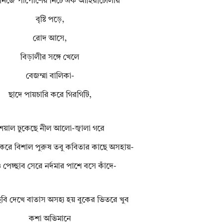
িজে পাপোশের নিচে এক আহিরীটোলায়
বৃষ্টি পড়ে,
রোদ আসে,
বিড়ালীর সঙ্গে খেলে
বেজম্মা বালিকা-
ছাদে পায়চারি করে গিরগিটি,
েয়াল ঢুকেছে নীল আলো-জ্বালা গরে
করে বিশাল পুরুষ তবু কবিতার কাছে অসহায়-
ও পেচ্ছাব সেরে নর্দমার পাশে বসে কাঁদে-
ি দেখে বাতাস অসহ্য হয় বুকের ভিতরে খুব
কশা অভিমানে