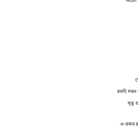
আরো ন
শ
রমণী দমন 
থুতু 
এ-রকম ছব