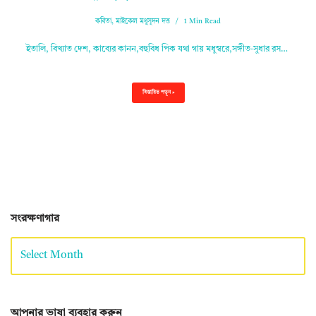
কবিতা
,
মাইকেল মধুসূদন দত্ত
1 Min Read
ইতালি, বিখ্যাত দেশ, কাব্যের কানন,বহুবিধ পিক যথা গায় মধুস্বরে,সঙ্গীত‐সুধার রস…
বিস্তারিত পড়ুন »
সংরক্ষণাগার
আপনার ভাষা ব্যবহার করুন