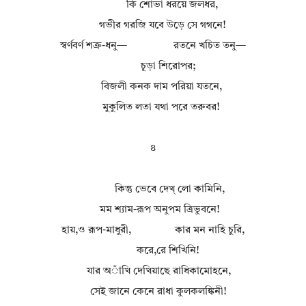
কি শোভা ধরয়ে জলধর,
গভীর গরজি যবে উড়ে সে গগনে!
স্বর্ণবর্ণ শক্র-ধনু— রতনে খচিত তনু—
চূড়া শিরোপর;
বিজলী কনক দাম পরিয়া যতনে,
মুকুলিত লতা যথা পরে তরুবর!
৪
কিন্তু ভেবে দেখ্ লো কামিনি,
মম শ্যাম-রূপ অনুপম ত্রিভুবনে!
হায়,ও রূপ-মাধুরী, কার মন নাহি চুরি,
করে,রে শিখিনি!
যার অাঁখি দেখিয়াছে রাধিকামোহনে,
সেই জানে কেনে রাধা কুলকলঙ্কিনী!