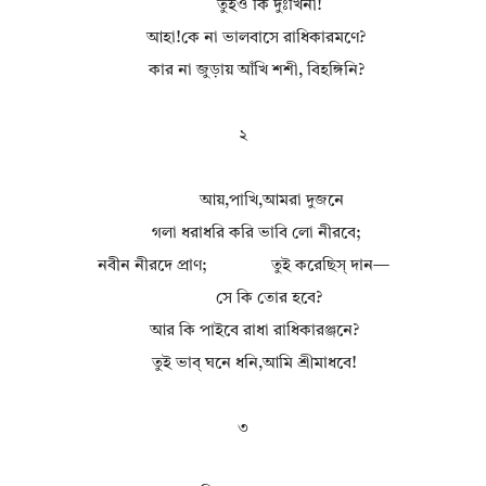
তুইও কি দুঃখিনী!
আহা!কে না ভালবাসে রাধিকারমণে?
কার না জুড়ায় আঁখি শশী, বিহঙ্গিনি?
২
আয়,পাখি,আমরা দুজনে
গলা ধরাধরি করি ভাবি লো নীরবে;
নবীন নীরদে প্রাণ; তুই করেছিস্ দান—
সে কি তোর হবে?
আর কি পাইবে রাধা রাধিকারঞ্জনে?
তুই ভাব্ ঘনে ধনি,আমি শ্ৰীমাধবে!
৩