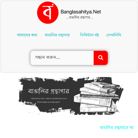
Skip
To
আমাদের কথা
বাঙালির গ্রন্থাগার
ডিজিটাল বই
লেখালিখি
Content
বাঙালির গ্রন্থাগারে আপনাদ