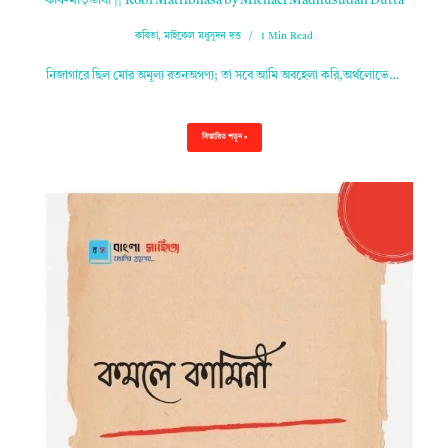
কবি-মাতৃভাষা || Kobi Matribhasa by Michael Madhusudan Dutta
কবিতা
,
মাইকেল মধুসূদন দত্ত
1 Min Read
নিজাগারে ছিল মোর অমূল্য রতনঅগণ্য; তা সবে আমি অবহেলা করি,অর্থলোভে…
বিস্তারিত পড়ুন »