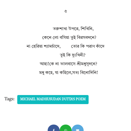
৫
তরুশাখা উপরে, শিখিনি,
কেনে লো বসিয়া তুই বিরসবদনে?
না হেরিয়া শ্যামচাঁদে, তোর কি পরাণ কাঁদে
তুই কি দুঃখিনী?
আহা!কে না ভালবাসে শ্রীমধুসূদনে?
মধু কহে, যা কহিলে,সত্য বিনোদিনি!
Tags:
MICHAEL MADHUSUDAN DUTTA'S POEM