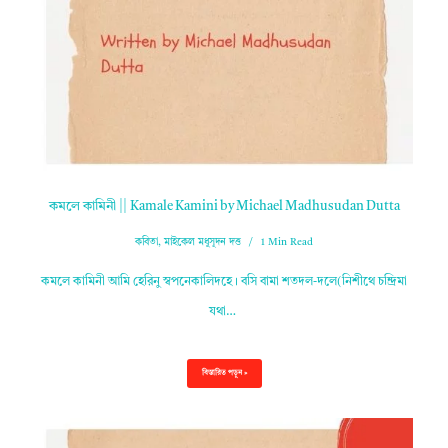
কমলে কামিনী || Kamale Kamini by Michael Madhusudan Dutta
কবিতা
,
মাইকেল মধুসূদন দত্ত
1 Min Read
কমলে কামিনী আমি হেরিনু স্বপনেকালিদহে। বসি বামা শতদল-দলে(নিশীথে চন্দ্রিমা
যথা…
বিস্তারিত পড়ুন »