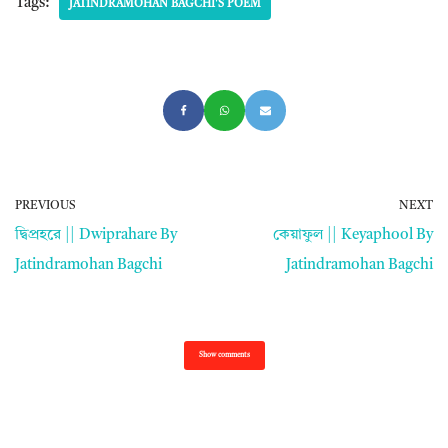
Tags:
JATINDRAMOHAN BAGCHI'S POEM
PREVIOUS
NEXT
দ্বিপ্রহরে || Dwiprahare By
কেয়াফুল || Keyaphool By
Jatindramohan Bagchi
Jatindramohan Bagchi
Show comments