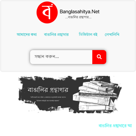
Skip
To
আমাদের কথা
বাঙালির গ্রন্থাগার
ডিজিটাল বই
লেখালিখি
Content
বাঙালির গ্রন্থাগারে আপনা