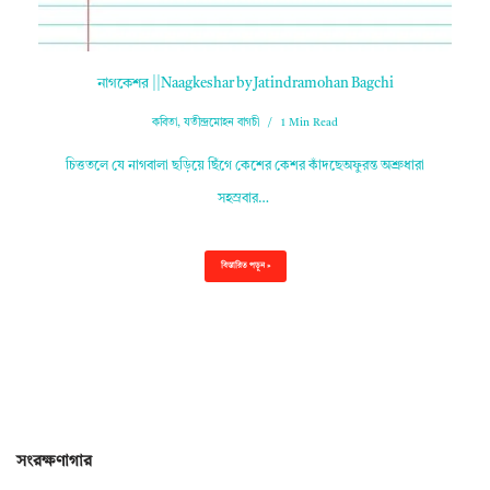
নাগকেশর ||Naagkeshar by Jatindramohan Bagchi
কবিতা
,
যতীন্দ্রমোহন বাগচী
1 Min Read
চিত্ততলে যে নাগবালা ছড়িয়ে ছিঁগে কেশের কেশর কাঁদছেঅফুরন্ত অশ্রুধারা
সহস্রবার…
বিস্তারিত পড়ুন »
সংরক্ষণাগার