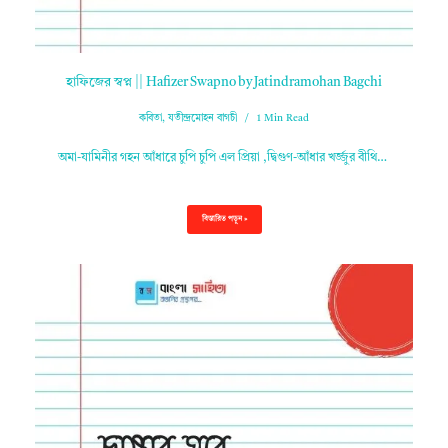
হাফিজের স্বপ্ন || Hafizer Swapno by Jatindramohan Bagchi
কবিতা
,
যতীন্দ্রমোহন বাগচী
1 Min Read
অমা-যামিনীর গহন আঁধারে চুপি চুপি এল প্রিয়া ,দ্বিগুণ-আঁধার খর্জ্জুর বীথি…
বিস্তারিত পড়ুন »