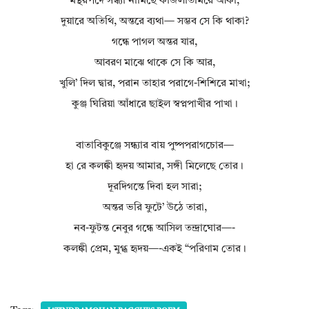
মন্থরপদে সন্ধ্যা নামিছে কাজলতিমিরে আঁকা,
দুয়ারে অতিথি, অন্তরে ব্যথা— সম্ভব সে কি থাকা?
গন্ধে পাগল অন্তর যার,
আবরণ মাঝে থাকে সে কি আর,
খুলি’ দিল দ্বার, পরান তাহার পরাগে-শিশিরে মাখা;
কুঞ্জ ঘিরিয়া আঁধারে ছাইল স্বপ্নপাখীর পাখা।
বাতাবিকুঞ্জে সন্ধ্যার বায় পুষ্পপরাগচোর—
হা রে কলঙ্কী হৃদয় আমার, সঙ্গী মিলেছে তোর।
দূরদিগন্তে দিবা হল সারা;
অন্তর ভরি ফুটে’ উঠে তারা,
নব-ফুটন্ত নেবুর গন্ধে আসিল তন্দ্রাঘোর—-
কলঙ্কী প্রেম, মুগ্ধ হৃদয়—-একই “পরিণাম তোর।