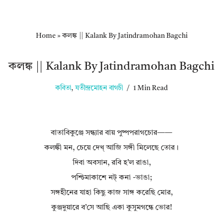
Home
»
কলঙ্ক || Kalank By Jatindramohan Bagchi
কলঙ্ক || Kalank By Jatindramohan Bagchi
কবিতা
,
যতীন্দ্রমোহন বাগচী
1 Min Read
বাতাবিকুঞ্জে সন্ধ্যার বায় পুষ্পপরাগচোর——
কলঙ্কী মন, চেয়ে দেখ্ আজি সঙ্গী মিলেছে তোর।
দিবা অবসান, রবি হ’ল রাঙা,
পশ্চিমাকাশে নট্ কনা -ভাঙা;
সঙ্গহীনের যাহা কিছু কাজ সাঙ্গ করেছি মোর,
কুঞ্জদুয়ারে ব’সে আছি একা কুসুমগন্ধে ভোর!