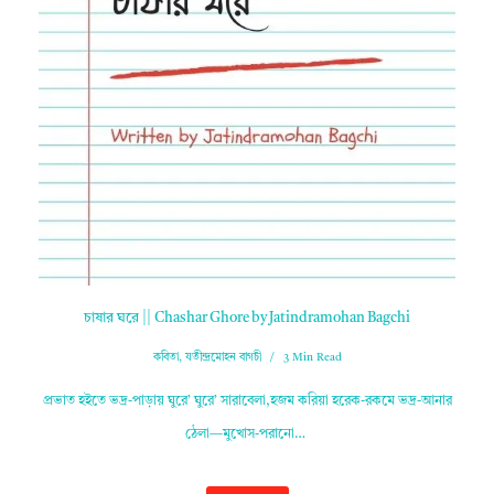
চাষার ঘরে || Chashar Ghore by Jatindramohan Bagchi
কবিতা
,
যতীন্দ্রমোহন বাগচী
3 Min Read
প্রভাত হইতে ভদ্র-পাড়ায় ঘুরে’ ঘুরে’ সারাবেলা,হজম করিয়া হরেক-রকমে ভদ্র-আনার
ঠেলা—মুখোস-পরানো…