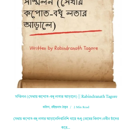
সম্মিলন (সেথায় কপোত-বধূ লতার আড়ালে) || Rabindranath Tagore
কবিতা
,
রবীন্দ্রনাথ ঠাকুর
2 Min Read
সেথায় কপোত-বধূ লতার আড়ালেদিবানিশি গাহে শুধু প্রেমের বিলাপ।নবীন চাঁদের
করে…