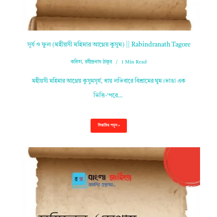
সূর্য ও ফুল (মহীয়সী মহিমার আগ্নেয় কুসুম) || Rabindranath Tagore
কবিতা
,
রবীন্দ্রনাথ ঠাকুর
1 Min Read
মহীয়সী মহিমার আগ্নেয় কুসুমসূর্য, ধায় লভিবারে বিশ্রামের ঘুম।ভাঙা এক
ভিত্তি-‘পরে…
বিস্তারিত পড়ুন »