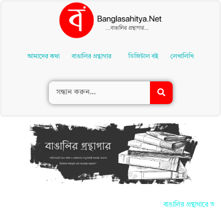
Skip
To
আমাদের কথা
বাঙালির গ্রন্থাগার
ডিজিটাল বই
লেখালিখি
Content
বাঙালির গ্রন্থাগারে আপন