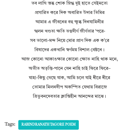
তব লাগি স্তব্ধ শোক স্নিগ্ধ দুই হাতে সেইমতো
প্রসারিত করে দিক অবারিত উদার তিমির
আমার এ জীবনের বহু ক্ষুব্ধ দিনযামিনীর
স্খলন খণ্ডতা ক্ষতি ভগ্নদীর্ণ জীর্ণতার ‘পরে-
সব ভালো-মন্দ নিয়ে মোর প্রাণ দিক এক ক’রে
বিষাদের একখানি স্বর্ণময় বিশাল বেষ্টনে।
আজ কোনো আকাঙক্ষার কোনো ক্ষোভ নাহি থাক মনে,
অতীত অতৃপ্তি-পানে যেন নাহি চাই ফিরে ফিরে–
যাহা-কিছু গেছে যাক, আমি চলে যাই ধীরে ধীরে
তোমার মিলনদীপ অকম্পিত যেথায় বিরাজে
ত্রিভুবনদেবতার ক্লান্তিহীন আনন্দের মাঝে।
Tags:
RABINDRANATH TAGORE POEM