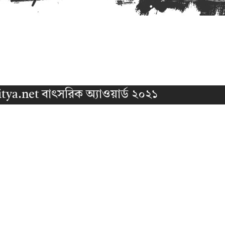
tya.net বাৎসরিক অ্যাওয়ার্ড ২০২১