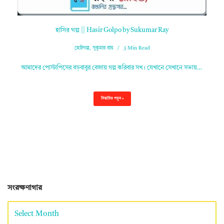
হাসির গল্প || Hasir Golpo by Sukumar Ray
ছোটগল্প
,
সুকুমার রায়
3 Min Read
আমাদের পোস্টাপিসের বড়বাবুর বেজায় গল্প করিবার সখ। যেখানে সেখানে সভায়…
বিস্তারিত পড়ুন »
সংরক্ষণাগার