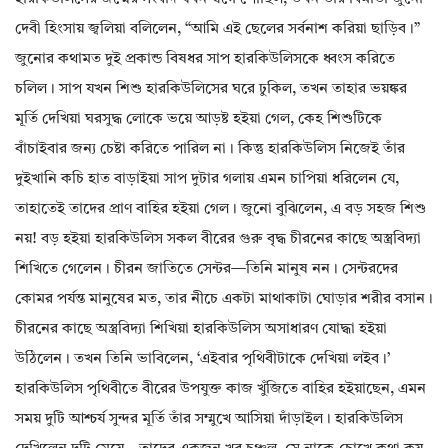
দেবী হিংসায় জ্বলিয়া বলিলেন, “আমি এই ছেলের সর্বনাশ করিয়া ছাড়িব।”
জুনোর কথামত দুই প্রকান্ড বিষধর সাপ হারকিউলিসকে ধ্বংস করিতে
চলিল। সাপ যখন শিশু হারকিউলিসের ঘরে ঢুকিল, তখন তাহার ভয়ঙ্কর
মূর্তি দেখিয়া ঘরসুদ্ধ লোকে ভয়ে আড়ষ্ট হইয়া গেল, কেহ শিশুটিকে
বাঁচাইবার জন্য চেষ্টা করিতে পারিল না। কিন্তু হারকিউলিস নিজেই তাঁর
দুইখানি কচি হাত বাড়াইয়া সাপ দুটার গলায় এমন চাপিয়া ধরিলেন যে,
তাহাতেই তাদের প্রাণ বাহির হইয়া গেল। জুনো বুঝিলেন, এ বড় সহজ শিশু
নয়! বড় হইয়া হারকিউলিস সকল বীরের গুরু বৃদ্ধ চীরনের কাছে অস্ত্রবিদ্যা
শিখিতে গেলেন। চীরন জাতিতে সেন্টর—তিনি মানুষ নন। সেন্টরদের
কোমর পর্যন্ত মানুষের মত, তার নীচে একটা মাথাকাটা ঘোড়ার শরীর বসান।
চীরনের কাছে অস্ত্রবিদ্যা শিখিয়া হারকিউলিস অসাধারণ যোদ্ধা হইয়া
উঠিলেন। তখন তিনি ভাবিলেন, ‘এইবার পৃথিবীটাকে দেখিয়া লইব।’
হারকিউলিস পৃথিবীতে বীরের উপযুক্ত কাজ খুঁজিতে বাহির হইয়াছেন, এমন
সময় দুটি আশ্চর্য সুন্দর মূর্তি তাঁর সম্মুখে আসিয়া দাঁড়াইল। হারকিউলিস