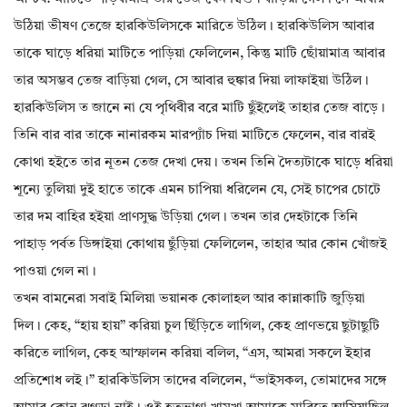
উঠিয়া ভীষণ তেজে হারকিউলিসকে মারিতে উঠিল। হারকিউলিস আবার
তাকে ঘাড়ে ধরিয়া মাটিতে পাড়িয়া ফেলিলেন, কিন্তু মাটি ছোঁয়ামাত্র আবার
তার অসম্ভব তেজ বাড়িয়া গেল, সে আবার হুঙ্কার দিয়া লাফাইয়া উঠিল।
হারকিউলিস ত জানে না যে পৃথিবীর বরে মাটি ছুঁইলেই তাহার তেজ বাড়ে।
তিনি বার বার তাকে নানারকম মারপ্যাঁচ দিয়া মাটিতে ফেলেন, বার বারই
কোথা হইতে তার নূতন তেজ দেখা দেয়। তখন তিনি দৈত্যটাকে ঘাড়ে ধরিয়া
শূন্যে তুলিয়া দুই হাতে তাকে এমন চাপিয়া ধরিলেন যে, সেই চাপের চোটে
তার দম বাহির হইয়া প্রাণসুদ্ধ উড়িয়া গেল। তখন তার দেহটাকে তিনি
পাহাড় পর্বত ডিঙ্গাইয়া কোথায় ছুঁড়িয়া ফেলিলেন, তাহার আর কোন খোঁজই
পাওয়া গেল না।
তখন বামনেরা সবাই মিলিয়া ভয়ানক কোলাহল আর কান্নাকাটি জুড়িয়া
দিল। কেহ, “হায় হায়” করিয়া চুল ছিঁড়িতে লাগিল, কেহ প্রাণভয়ে ছুটাছুটি
করিতে লাগিল, কেহ আস্ফালন করিয়া বলিল, “এস, আমরা সকলে ইহার
প্রতিশোধ লই।” হারকিউলিস তাদের বলিলেন, “ভাইসকল, তোমাদের সঙ্গে