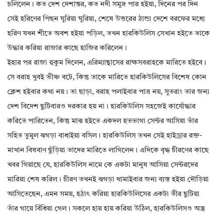
চলিলেন। কত দেশ দেশান্তর, কত নদী সমুদ্র পার হইয়া, দিনের পর দিন
সেই হরিণের পিছন ঘুরিয়া ঘুরিয়া, শেষে উত্তরের ঠান্ডা দেশে বরফের মধ্যে
হরিণ যখন শীতে অবশ হইয়া পড়িল, তখন হারকিউলিস সেখান হইতে তাকে
উদ্ধার করিয়া রাজার কাছে হাজির করিলেন।
ইহার পর রাজা হুকুম দিলেন, এরিম্যান্থাসের রাক্ষসবরাহকে মারিতে হইবে।
সে বরাহ খুবই ভীষ্ণ বটে, কিন্তু তাকে মারিতে হারকিউলিসের বিশেষ কোন
ক্লেশ হইবার কথা নয়। তা ছাড়া, বরাহ পলাইবার পাত্র নয়, সুতরাং তার জন্য
দেশ বিদেশ ছুটিবারও দরকার হয় না। হারকিউলিস সহজেই কার্যোদ্ধার
করিতে পারিতেন, কিন্তু মাঝ হইতে একদল হতভাগা সেন্টর আসিয়া তাঁর
সহিত তুমুল ঝগড়া বাধাইয়া বসিল। হারকিউলিস তখন সেই হাইড্রার রক্ত-
মাখান বিষবাণ ছুঁড়িয়া তাদের মারিতে লাগিলেন। এদিকে বৃদ্ধ চীরণের কাছে
খবর গিয়াছে যে, হারকিউলিস নামে কে একটা মানুষ আসিয়া সেন্টরদের
মারিয়া শেষ করিল। চীরণ তখনই ঝগড়া থামাইবার জন্য ব্যস্ত হইয়া দৌড়িয়া
আসিতেছেন, এমন সময়, হঠাৎ করিয়া হারকিউলিসের একটা তীর ছুটিয়া
তাঁর গায়ে বিঁধিয়া গেল। সকলে হায় হায় করিয়া উঠিল, হারকিউলিসও অস্ত্র