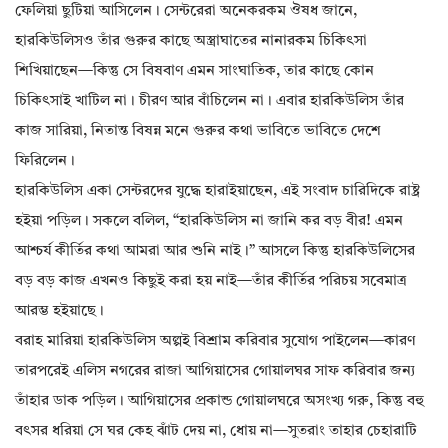
ফেলিয়া ছুটিয়া আসিলেন। সেন্টরেরা অনেকরকম ঔষধ জানে,
হারকিউলিসও তাঁর গুরুর কাছে অস্ত্রাঘাতের নানারকম চিকিৎসা
শিখিয়াছেন—কিন্তু সে বিষবাণ এমন সাংঘাতিক, তার কাছে কোন
চিকিৎসাই খাটিল না। চীরণ আর বাঁচিলেন না। এবার হারকিউলিস তাঁর
কাজ সারিয়া, নিতান্ত বিষন্ন মনে গুরুর কথা ভাবিতে ভাবিতে দেশে
ফিরিলেন।
হারকিউলিস একা সেন্টরদের যুদ্ধে হারাইয়াছেন, এই সংবাদ চারিদিকে রাষ্ট্র
হইয়া পড়িল। সকলে বলিল, “হারকিউলিস না জানি কর বড় বীর! এমন
আশ্চর্য কীর্তির কথা আমরা আর শুনি নাই।” আসলে কিন্তু হারকিউলিসের
বড় বড় কাজ এখনও কিছুই করা হয় নাই—তাঁর কীর্তির পরিচয় সবেমাত্র
আরম্ভ হইয়াছে।
বরাহ মারিয়া হারকিউলিস অল্পই বিশ্রাম করিবার সুযোগ পাইলেন—কারণ
তারপরেই এলিস নগরের রাজা আগিয়াসের গোয়ালঘর সাফ করিবার জন্য
তাঁহার ডাক পড়িল। আগিয়াসের প্রকান্ড গোয়ালঘরে অসংখ্য গরু, কিন্তু বহু
বৎসর ধরিয়া সে ঘর কেহ ঝাঁট দেয় না, ধোয় না—সুতরাং তাহার চেহারাটি