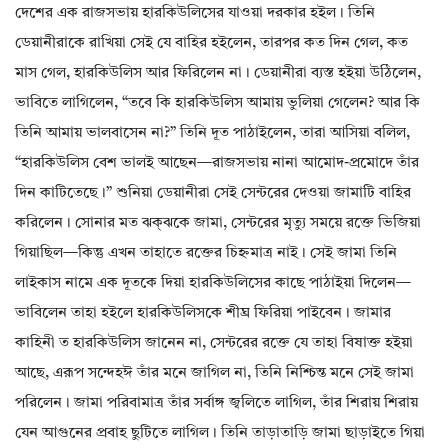
দেশের এক রাজসভায় হারকিউলিসের যাওয়া দরকার হইল। তিনি
ডেয়ানীরাকে রাখিয়া সেই যে বাহির হইলেন, তারপর কত দিন গেল, কত
মাস গেল, হারকিউলিস আর ফিরিলেন না। ডেয়ানীরা ব্যস্ত হইয়া উঠিলেন,
ভাবিতে লাগিলেন, “তবে কি হারকিউলিস আমায় ভুলিয়া গেলেন? আর কি
তিনি আমায় ভালবাসেন না?” তিনি দূত পাঠাইলেন, তারা আসিয়া বলিল,
“হারকিউলিস বেশ ভালই আছেন—রাজসভায় নানা আমোদ-প্রমোদে তাঁর
দিন কাটিতেছে।” শুনিয়া ডেয়ানীরা সেই সেন্টরের দেওয়া জামাটি বাহির
করিলেন। সোনার মত ঝক্‌ঝকে জামা, সেন্টরের মৃত্যু সময়ে রক্তে ভিজিয়া
গিয়াছিল—কিন্তু এখন তাহাতে রক্তের চিহ্নমাত্র নাই। সেই জামা তিনি
লাইকাস নামে এক দূতকে দিয়া হারকিউলিসের কাছে পাঠাইয়া দিলেন—
ভাবিলেন তাহা হইলে হারকিউলিসকে শীঘ্র ফিরিয়া পাইবেন। জামার
কাহিনী ত হারকিউলিস জানেন না, সেন্টরের রক্তে যে তাহা বিষাক্ত হইয়া
আছে, এরূপ সন্দেহঈ তাঁর মনে জাগিল না, তিনি নিশ্চিন্ত মনে সেই জামা
পরিলেন। জামা পরিবামাত্র তাঁর সর্বাঙ্গ জ্বলিতে লাগিল, তাঁর শিরায় শিরায়
যেন আগুনের প্রবাহ ছুটিতে লাগিল। তিনি তাড়াতাড়ি জামা ছাড়াইতে গিয়া