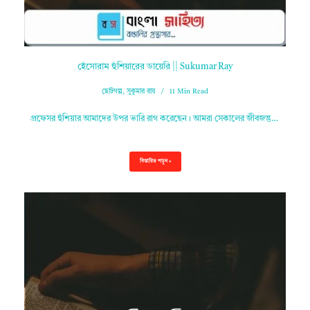
হেঁসোরাম হুঁশিয়ারের ডায়েরি || Sukumar Ray
ছোটগল্প
,
সুকুমার রায়
11 Min Read
প্রফেসর হুঁশিয়ার আমাদের উপর ভারি রাগ করেছেন। আমরা সেকালের জীবজন্তু…
বিস্তারিত পড়ুন »