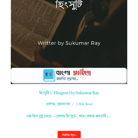
হিংসুটি || Hingsuti by Sukumar Ray
ছোটগল্প
,
সুকুমার রায়
3 Min Read
এক ছিল দুষ্টু মেয়ে— বেজায় হিংসুটে , আর বেজায় ঝগড়াটি।…
বিস্তারিত পড়ুন »