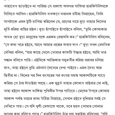
তাহাতেও ছাড়াইতে না পারিয়া সে প্রকান্ড অজগর সাজিয়া হারকিউলিসকে
গিলিতে আসিল। হারকিউলিস ততক্ষণে ভয়ানক চটিয়া গিয়াছেন, তিনি
সাপটাকে এমন টুটি চাপিয়া ধরিলেন যে, প্রাণের ভয়ে বুড়া তাহার নিজের
মূর্তি ধরিয়া বাহির হইল। বুড়া হাঁপাইতে হাঁপাইতে বলিল, “তুমি কোথাকার
অভদ্র হে! বুড়া মানুষের সঙ্গে এরকম বেয়াদবি কর।” হারকিউলিস বলিলেন,
“সে কথা পরে হইবে, আগে আমার প্রশ্নের জবাব দাও।” বুড়া তখন বেগতিক
দেখিয়া বলিল, “যার কাছে গেলে তোমার কাজটি উদ্ধার হইবে, আমি তার
সন্ধান বলিতে পারি। এইদিকে আফ্রিকার সমুদ্রতীর ধরিয়া বরাবর চলিয়া
যাও, তাহা হইলে তুমি এটলাস দৈত্যের দেখা পাইবে। এমন দৈত্য আর
দ্বিতীয় না। দিনের পর দিন বৎসরের পর বৎসর সমস্ত আকাশটিকে ঘাড়ে
করিয়া সে ঠায় দাঁড়াইয়া আছে। এক মুহূর্ত তাহার কোথাও যাইবার যো নাই,
তাহা হইলে আকাশ ভাঙ্গিয়া পৃথিবীর উপর পাড়িবে। মেঘের উপরে কোথায়
আকাশ পর্যন্ত তাহার মাথা উঠিয়া গিয়াছে, সেখান হইতে দুনিয়ার সবই সে
দেখিতে পায়। সে যদি খুশী মেজাজে থাকে, তবে হয়ত তোমার সোনার
ফলের কথা বলিতে পারে।” হারকিউলিস তাঁর গদা ঘুরাইয়া বলিলেন, “যদি