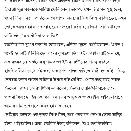
কী চক্রান্ত করিলেন, তাহার ফলে একদিন হারকিউলিস হঠাৎ পাগল হইয়া
তাঁর স্ত্রী পুত্র সকলকে মারিয়া ফেলিলেন। তারপর যখন তাঁর মন সুস্থ হইল,
যখন তিনি বুঝিতে পারিলেন যে পাগল অবস্থায় কি সর্বনাশ করিয়াছেন, তখন
শোকে অস্থির হইয়া এক পাহাড়ের উপরে নির্জন বনে গিয়া তিনি ভাবিতে
লাগিলেন, ‘আর বাঁচিয়া লাভ কি?’
হারকিউলিস দুঃখে বনবাসী হইয়াছেন, এদিকে জুনো ভাবিতেছেন, ‘একনও
যথেষ্ট হয় নাই।’ তিনি দেবতাদের কুমন্ত্রণা দিয়া এই ব্যবস্থা করাইলেন যে,
এক বৎসর সে আর্গসের দুর্দান্ত রাজা ইউরিসথিউসের দাসত্ব করিবে।
হারকিউলিস প্রথমে এই অন্যায় আদেশ পালন করিতে রাজী হন নাই—কিন্তু
দেবতার হুকুম লঙ্ঘন করিবার উপায় নাই দেখিয়া, শেষে তাহাতেই সম্মত
হইলেন। রাজা ইউরিসথিউস্‌ ভাবিলেন, এইবার হারকিউলিসকে হাতে
পাওয়া গিয়াছে। ইহাকে দিয়া এমন সব অদ্ভুত কাজ করাইয়া লইব, যাহাতে
আমার নাম পৃথিবীতে অমর হইয়া থাকিবে।
নেমিয়ার জঙ্গলে এক দুর্দান্ত সিংহ ছিল, তার দৌরাত্মে দেশের লোক অস্থির
হইয়া পড়িয়াছিল। রাজা ইউরিসথিউস্‌ বলিলেন, ‘যাও হারকিউলিস!