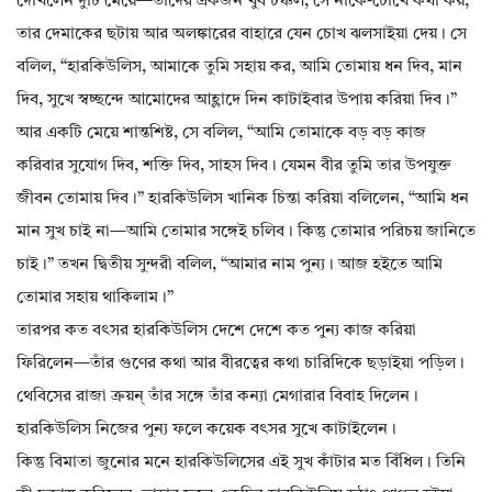
দেখিলেন দুটি মেয়ে—তাদের একজন খুব চঞ্চল, সে নাকে-চোখে কথা কয়,
তার দেমাকের ছটায় আর অলঙ্কারের বাহারে যেন চোখ ঝলসাইয়া দেয়। সে
বলিল, “হারকিউলিস, আমাকে তুমি সহায় কর, আমি তোমায় ধন দিব, মান
দিব, সুখে স্বচ্ছন্দে আমোদের আহ্লাদে দিন কাটাইবার উপায় করিয়া দিব।”
আর একটি মেয়ে শান্তশিষ্ট, সে বলিল, “আমি তোমাকে বড় বড় কাজ
করিবার সুযোগ দিব, শক্তি দিব, সাহস দিব। যেমন বীর তুমি তার উপযুক্ত
জীবন তোমায় দিব।” হারকিউলিস খানিক চিন্তা করিয়া বলিলেন, “আমি ধন
মান সুখ চাই না—আমি তোমার সঙ্গেই চলিব। কিন্তু তোমার পরিচয় জানিতে
চাই।” তখন দ্বিতীয় সুন্দরী বলিল, “আমার নাম পুন্য। আজ হইতে আমি
তোমার সহায় থাকিলাম।”
তারপর কত বৎসর হারকিউলিস দেশে দেশে কত পুন্য কাজ করিয়া
ফিরিলেন—তাঁর গুণের কথা আর বীরত্বের কথা চারিদিকে ছড়াইয়া পড়িল।
থেবিসের রাজা ক্রয়ন্‌ তাঁর সঙ্গে তাঁর কন্যা মেগারার বিবাহ দিলেন।
হারকিউলিস নিজের পুন্য ফলে কয়েক বৎসর সুখে কাটাইলেন।
কিন্তু বিমাতা জুনোর মনে হারকিউলিসের এই সুখ কাঁটার মত বিঁধিল। তিনি