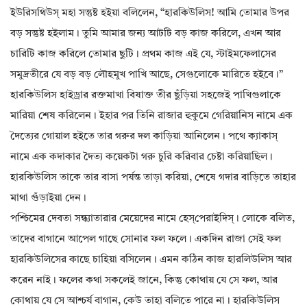
ইউরিসথিউস্‌ মহা সন্তুষ্ট হইয়া বলিলেন, “হারকিউলিস! আমি তোমার উপর
বড় সন্তুষ্ট হইলাম। তুমি আমার জন্য আটটি বড় কাজ করিলে, এখন আর
চারিটি কাজ করিলে তোমার ছুটি। প্রথম কাজ এই যে, স্টাইমফেলাসের
সমুদ্রতীরে যে বড় বড় লৌহমুখ পাখি আছে, সেগুলোকে মারিতে হইবে।”
হারকিউলিস হাইড্রার রক্তমাখা বিষাক্ত তীর ছুঁড়িয়া সহজেই পাখিগুলাকে
মারিয়া শেষ করিলেন। ইহার পর তিনি রাজার হুকুমে গেরিয়ানিস নামে এক
দৈত্যের গোয়াল হইতে তার গরুর দল কাড়িয়া আনিলেন। পথে ক্যাকাস্‌
নামে এক কদাকার দৈত্য কয়েকটা গরু চুরি করিবার চেষ্টা করিয়াছিল।
হারকিউলিস তাকে তার বাসা পর্যন্ত তাড়া করিয়া, শেষে গদার বাড়িতে তাহার
মাথা গুঁড়াইয়া দেন।
পশ্চিমের দেবতা সন্ধ্যাতারার মেয়েদের নামে হেস্‌পেরাইদিস্‌। লোকে বলিত,
তাদের বাগানে আপেল গাছে সোনার ফল ফলে। একদিন রাজা সেই ফল
হারকিউলিসের কাছে চাহিয়া বসিলেন। এমন কঠিন কাজ হারলিউলিস আর
করেন নাই। ফলের কথা সকলেই জানে, কিন্তু কোথায় যে সে ফল, আর
কোথায় যে সে আশ্চর্য বাগান, কেউ তাহা বলিতে পারে না। হারকিউলিস