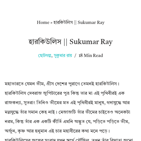
Home
»
হারকিউলিস || Sukumar Ray
হারকিউলিস || Sukumar Ray
ছোটগল্প
,
সুকুমার রায়
18 Min Read
মহাভারতে যেমন ভীম, গ্রীস দেশের পুরাণে তেমনই হারকিউলিস।
হারকিউলিস দেবরাজ জুপিটারের পুত্র কিন্তু তার মা এই পৃথিবীরই এক
রাজকন্যা, সুতরাং তিনিও ভীমের মত এই পৃথিবীরই মানুষ, গদাযুদ্ধে আর
মল্লযুদ্ধে তাঁর সমান কেহ নাই। মেজাজটি তাঁর ভীমের চাইতেও অনেকটা
নরম, কিন্তু তাঁর এক একটি কীর্তি এমনি অদ্ভুত যে, পড়িতে পড়িতে ভীম,
অর্জুন, কৃষ্ণ আর হনুমান এই চার মহাবীরের কথা মনে পড়ে।
হারকিউলিসের জন্মের সংবাদ যখন স্বর্গে পৌঁছিল, তখন তাঁর বিমাতা জুনো