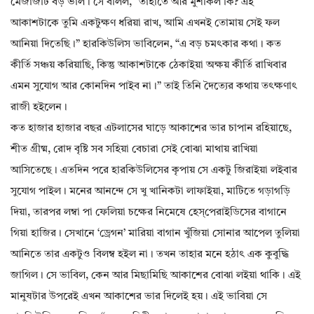
মেজাজটি বড় ভাল। সে বলিল, “তাহাতে আর মুশকিল কি? এই
আকাশটাকে তুমি একটুক্ষণ ধরিয়া রাখ, আমি এখনই তোমায় সেই ফল
আনিয়া দিতেছি।” হারকিউলিস ভাবিলেন, “এ বড় চমৎকার কথা। কত
কীর্তি সঞ্চয় করিয়াছি, কিন্তু আকাশটাকে ঠেকাইয়া অক্ষয় কীর্তি রাখিবার
এমন সুযোগ আর কোনদিন পাইব না।” তাই তিনি দৈত্যের কথায় তৎক্ষণাৎ
রাজী হইলেন।
কত হাজার হাজার বছর এটলাসের ঘাড়ে আকাশের ভার চাপান রহিয়াছে,
শীত গ্রীষ্ম, রোদ বৃষ্টি সব সহিয়া বেচারা সেই বোঝা মাথায় রাখিয়া
আসিতেছে। এতদিন পরে হারকিউলিসের কৃপায় সে একটু জিরাইয়া লইবার
সুযোগ পাইল। মনের আনন্দে সে খু খানিকটা লাফাইয়া, মাটিতে গড়াগড়ি
দিয়া, তারপর লম্বা পা ফেলিয়া চক্ষের নিমেষে হেস্‌পেরাইডিসের বাগানে
গিয়া হাজির। সেখানে ‘ড্রেগন’ মারিয়া বাগান খুঁজিয়া সোনার আপেল তুলিয়া
আনিতে তার একটুও বিলম্ব হইল না। তখন তাহার মনে হঠাৎ এক কুবুদ্ধি
জাগিল। সে ভাবিল, কেন আর মিছামিছি আকাশের বোঝা লইয়া থাকি। এই
মানুষটার উপরেই এখন আকাশের ভার দিলেই হয়। এই ভাবিয়া সে