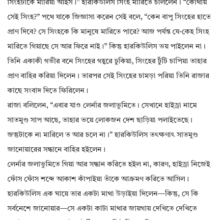
সিংহটাকে মারিয়া আইস।” হারকিউলিস সিংহ মারিতে চলিলেন। “কোথায়
সেই সিংহ?” পথে যাকে জিজ্ঞাসা করেন সেই বলে, “কেন বাপু সিংহের হাতে
প্রাণ দিবে? সে সিংহকে কি মানুষে মারিতে পারে? আজ পর্যন্ত যে-কেহ সিংহ
মারিতে গিয়াছে সে আর ফিরে নাই।” কিন্তু হারকিউলিস ভয় পাইলেন না।
তিনি একাকী গভীর বনে সিংহের গহ্বরে ঢুকিয়া, সিংহের টুঁটি চাপিয়া তাহার
প্রাণ বাহির করিয়া দিলেন। তারপর সেই সিংহের চামড়া পরিয়া তিনি রাজার
কাছে সংবাদ দিতে ফিরিলেন।
রাজা বলিলেন, “এবার যাও লের্নার জলাভুমিতে। সেখানে হাইড্রা নামে
সাতমুণ্ড সাপ আছে, তাহার ভয়ে লোকজন দেশ ছাড়িয়া পলাইতেছে।
জন্তুটাকে না মারিলে ত আর চলে না।” হারকিউলিস তৎক্ষণাৎ সাতমুণ্ড
জানোয়ারের সন্ধানে বাহির হইলেন।
লের্নার জলাভুমিতে গিয়া আর সন্ধান করিতে হইল না, কারণ, হাইড্রা নিজেই
ফোঁস ফোঁস শব্দে আকাশ কাঁপাইয়া তাঁকে আক্রমণ করিতে আসিল।
হারকিউলিস এক ঘায়ে তার একটা মাথা উড়াইয়া দিলেন—কিন্তু, সে কি
সর্বনেশে জানোয়ার—সে একটা কাটা মাথার জায়গায় দেখিতে দেখিতে