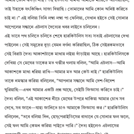
আমার কোন ঝগড়া নাই। ওই হতভাগা খামখা আমাকে মারিতে আসিয়াছিল,
তাই উহাকে যৎকিঞ্চিৎ সাজা দিয়াছি। তোমাদের আমি কোন অনিষ্ট করিতে
চাই না।” এই বলিয়া তিনি লম্বা লম্বা পা ফেলিয়া, সেখান হইতে সেই সোনার
আপেলের সন্ধানে এটলাস দৈত্যের খবর লাইতে চলিলেন।
এই ভাবে পথ চলিতে চলিতে শেষে হারকিউলিস সত্য সত্যই এটলাসের দেখা
পাইলেন। সেই সমুদ্রের বুড়া যেমন বর্ণনা করিয়াছিল, ঠিক সেইরকমভাবে
সেই বিরাট দৈত্য আকাশটাকে মাথায় লইয়া দাঁড়াইয়া আছে। হারকিউলিসকে
দেখিয়া সে মেঘের ডাকের মত গম্ভীর গলায় বলিল, “আমি এটলাস—আমি
আকাশকে মাথা ধরিয়া রাখি—আমার মত আর কেউ নাই।” হারকিউলিস
তাকে নমস্কার করিয়া বলিলেন, “আপনার সন্ধানে আমি দেশ-বিদেশ
ঘুরিয়াছি—এখন আমার একটি প্রশ্ন আছে, সেইটি জিজ্ঞাসা করিতে চাই।”
দৈত্য বলিল, “এই আকাশের নীচে মেঘের উপরে থাকিয়া আমার চোখ সব
দেখে, সব জানে—যাহা জানিতে চাও আমাকে জিজ্ঞাসা কর।” হারকিউলিস
বলিলেন, “তবে বলিয়া দিন, হেস্‌পেরাইডিসের বাগানে যে সোনার ফল ফলে,
সেই ফল আমি কেমন করিয়া পাইতে পারি।” দৈত্য হইলেও এটলাসের