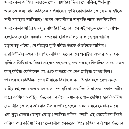
জলদেবতা আসিয়া তাহাতে গোল বাধাইয়া দিল। সে বলিল, “ঈনিয়ুস
আমাকে কন্যা দান করিবেন বলিয়াছেন, তুমি কোথাকার কে যে মাঝ হইতে
দাবী বসাইতে আসিয়াছ?” তখন ডেয়ানীরার অনুমতি লইয়া হারকিউলিস
জলদেবতার সহির দ্বন্দযুদ্ধ বাধাইয়া দিলেন। সে এই অদ্ভুত দেবতা, আপন
ইচ্ছামত চেহারা বদলায়। প্রথমেই হারকিউলিসের কাছে খুব খানিক
চড়চাপড় খাইয়া, সে ষাঁড়ের মূর্তি ধরিয়া তাঁকে গুঁতাইতে আসিল।
হারকিউলিস তখন তার শিং ভাঙ্গিয়া দিলেন; সে পলাইয়া আবার আর এক
মূর্তিতে ফিরিয়া আসিল। এইরূপ বহুক্ষণ যুদ্ধের পর হারকিউলিস তাকে এমন
কাবু করিয়া ফেলিলেন যে, প্রাণের দায়ে সে দেশ ছাড়িয়া চম্পট দিল।
তারপর হারকিউলিস ডেয়ানীরাকে বিবাহ করিয়া তাঁহার সঙ্গে দেশ ভ্রমণে
বাহির হইলেন। কত রাজ্য কত দেশ ঘুরিয়া, একদিন তাঁরা এক প্রকাণ্ড নদীর
ধারে আসিয়া উপস্থিত হইলেন। নদীতে ভয়ানক স্রোত দেখিয়া হারকিউলিস
ডেয়ানীরাকে পার করিবার উপায় ভাবিতেছেন; এমন সময়ে নেসাস নামে
এক বুড়া সেন্টর (মানুষ-ঘোড়া) আসিয়া বলিল, “আমি এই মেয়েটিকে পিঠে
করিয়া পার করিয়া দিব।” ডেয়ানীরা সেন্টরের পিঠে চড়িয়া নদী পার হইলেন,