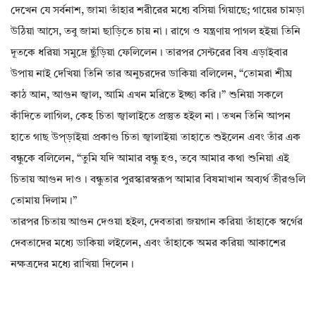
দেখেন যে সর্বনাশ, জামা তাঁহার শরীরের মধ্যে বসিয়া গিয়াছে; গায়ের চামড়া
উঠিয়া আসে, তবু জামা ছাড়িতে চায় না। রাগে ও যন্ত্রণায় পাগল হইয়া তিনি
দূতকে ধরিয়া সমুদ্রে ছুঁড়িয়া ফেলিলেন। তারপর সেন্টরের বিষ এড়াইবার
উপায় নাই দেখিয়া তিনি তার অনুচরদের ডাকিয়া বলিলেন, “তোমরা শীঘ্র
কাঠ আন, আগুন জ্বাল, আমি এখন মরিতে ইচ্ছা করি।” শুনিয়া সকলে
কাঁদিতে লাগিল, কেহ চিতা জ্বালাইতে প্রস্তুত হইল না। তখন তিনি আপন
হাতে গাছ উপ্‌ড়াইয়া প্রকাণ্ড চিতা জ্বালাইয়া তাহাতে শুইলেন এবং তাঁর এক
বন্ধুকে বলিলেন, “তুমি যদি আমার বন্ধু হও, তবে আমার কথা শুনিয়া এই
চিতায় আগুন দাও। বন্ধুতার পুরস্কারস্বরূপ আমার বিষমাখান অব্যর্থ তীরগুলি
তোমায় দিলাম।”
তারপর চিতায় আগুন দেওয়া হইল, দেবতারা জয়গান করিয়া তাঁহাকে স্বর্গের
দেবতাদের মধ্যে ডাকিয়া লইলেন, এবং তাঁহাকে অমর করিয়া আকাশের
নক্ষত্রদের মধ্যে রাখিয়া দিলেন।