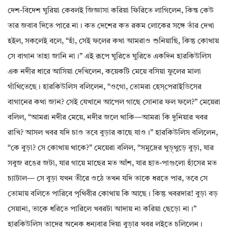
দেশ-বিদেশ ঘুরিয়া কেবলই জিজ্ঞাসা করিয়া ফিরিতে লাগিলেন, কিন্ত কেউ
তার জবাব দিতে পারে না। কত দেশের কত রকম লোকের সঙ্গে তাঁর দেখা
হইল, সকলেই বলে, “হাঁ, সেই ফলের কথা আমরাও শুনিয়াছি, কিন্তু কোথায়
সে বাগান তাহা জানি না।” এই রূপে ঘুরিতে ঘুরিতে একদিন হারকিউলিস
এক নদীর ধারে আসিয়া দেখিলেন, কয়েকটি মেয়ে বসিয়া ফুলের মালা
গাঁথিতেছে। হারকিউলিস বলিলেন, “ওগো, তোমরা হেস্‌পেরাইডিসের
বাগানের কথা জান? সেই যেখানে আপেল গাছে সোনার ফল ফলে?” মেয়েরা
বলিল, “আমরা নদীর মেয়ে, নদীর জলে থাকি—আমরা কি দুনিয়ার খবর
রাখি? আসল খবর যদি চাও তবে বুড়ার কাছে যাও।” হারকিউলিস বলিলেন,
“কে বুড়া? সে কোথায় থাকে?” মেয়েরা বলিল, “সমুদ্রের থুড়্‌থুড়ে বুড়া, যার
সবুজ রঙের জটা, যার গায়ে মাছের মত আঁশ, যার হাত-পাগুলো হাঁসের মত
চ্যাটাল— সে বুড়া যখন তীরে ওঠে তখন যদি তাকে ধরতে পার, তবে সে
তোমায় বলিতে পারিবে পৃথিবীর কোথায় কি আছে। কিন্তু খবরদার! বুড়া বড়
সেয়ানা, তাকে ধরিতে পারিলে খবরটা আদায় না করিয়া ছেড়ো না।”
হারকিউলিস তাদের অনেক ধন্যবার দিয়া বুড়ার খবর লইতে চলিলেন।