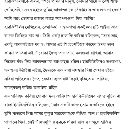
হারকিউলিসকে বলিল, “ওহে পৃথিবীর মানুষ, তোমার গায়ে ত বেশ শক্তি
দেখিতেছি। এখন হইতে তুমিই আকাশটাকে ঠেকাইবার ভার লও না কেন?
আমি বরং তোমার রাজার কাছে আপেলগুলা দিয়া আসি!”
হারকিউলিস দেখিলেন, বেগতিক! এ হতভাগা একটুক্ষণ ছুটি পাইয়া আর
কাজে ফিরিতে চায় না। তিনি একটু চালাকি করিয়া বলিলেন, “তবে ভাই
একটু আকাশটাকে ধর ত, আমার এই সিংহচর্মটিকে কাঁধের উপর ভাল
করিয়া পাতিয়া লই।” বোকা দৈত্য তাড়াতাড়ি ফলগুলা রাখিয়া, আবার
নিজের কাঁধ দিয়া আকাশটাকে আগলইয়া ধরিল। হারকিউলিসও তৎক্ষণাৎ
ফলগুলা উঠাইয়া লইয়া, দৈত্যকে এক লম্বা নমস্কার দিয়া সেখান হইতে
সরিয়া পড়িলেন। দৈত্য বেচারা ব্যাপারটা কিছুই বুঝিতে না পারিয়া,
ফ্যাল্‌ফ্যাল্‌ করিয়া তাকাইয়া রহিল।
এত পরিশ্রম করিয়া সোনার ফল আনিয়াও হারকিউলিসের দাসত্ব ঘুচিল না।
রাজা ইউরিসথিউস্‌ বলিলেন, “আর একটি কাজ তোমায় করিতে হইবে—
তুমি পাতালে গিয়া যমের কুকুর সারবেরাস্‌কে বাঁধিয়া আন।” হারকিউলিস
পাতালে গিয়া, সেই ভীষণমূর্তি কুকুরকে ধরিয়া রাজার সম্মুখে হাজির