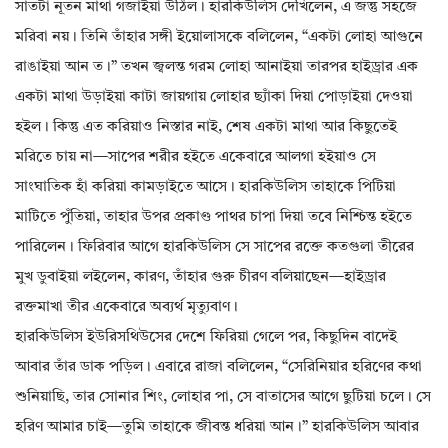
সাতটা নূতন মাথা গজাইয়া উঠিল। হারকিউলিস দেখিলেন, এ জন্তু সহজে
মরিবা নয়। তিনি তাঁহার সঙ্গী ইয়োলাসকে বলিলেন, “একটা লোহা আগুনে
রাঙাইয়া আন ত।” তখন জ্বলন্ত গরম লোহা আনাইয়া তারপর হাইড্রার এক
একটা মাথা উড়াইয়া কাটা জায়গায় লোহার ছ্যাঁকা দিয়া পোড়াইয়া দেওয়া
হইল। কিন্তু এত করিয়াও নিস্তার নাই, শেষ একটা মাথা আর কিছুতেই
মরিতে চায় না—সাপের শরীর হইতে একেবারে আলগা হইয়াও সে
সাংঘাতিক হাঁ করিয়া কামড়াইতে আসে। হারকিউলিস তাহাকে পিটিয়া
মাটিতে পুঁতিয়া, তাহার উপর প্রকাণ্ড পাথর চাপা দিয়া তবে নিশ্চিন্ত হইতে
পারিলেন। ফিরিবার আগে হারকিউলিস সে সাপের রক্তে কতগুলা তীরের
মুখ ডুবাইয়া লইলেন, কারণ, তাঁহার গুরু চীরণ বলিয়াছেন—হাইড্রার
রক্তমাখা তীর একেবারে অব্যর্থ মৃত্যুবাণ।
হারকিউলিস ইউরিসথিউসের দেশে ফিরিয়া গেলে পর, কিছুদিন বাদেই
আবার তাঁর ডাক পড়িল। এবারে রাজা বলিলেন, “সেরিনিয়ার হরিণের কথা
শুনিয়াছি, তার সোনার শিং, লোহার পা, সে বাতাসের আগে ছুটিয়া চলে। সে
হরিণ আমার চাই—তুমি তাহাকে জীবন্ত ধরিয়া আন।” হারকিউলিস আবার