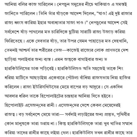
আনিয়া বলির কাজ সারিলেন। নেপচুন সমুদ্রের নীচে থাকিয়াও এ সমস্তই
জানিতে পারিলেন। তিনি তাঁর ষাঁড়কে আদেশ দিলেন, “যাও! এই দুষ্ট রাজার
রাজ্য ধ্বংস কারিয়া ইহার অবাধ্যতার সাজা দাও।” নেপচুনের আদেশ সেই
সর্বনেশে ষাঁড় পাগলের মত চারিদিকে ছুটিয়া সারাটি রাজ্য উজাড় করিয়া
ফিরিতেছে। একে দেবতার ষাঁড়, তার উপর যেমন পাহাড়ের মত দেহখানি,
তেমনই আশ্চর্য তার শরীরের তেজ—কাজেই রাজ্যের লোক প্রাণভয়ে দেশ
ছাড়িয়া পলাইবার জন্য ব্যস্ত। এমন জন্তুকে বাগাইবার জন্য ত
হারকিউলিসের ডাক পড়িবেই। হারকিউলিসও অতি সহজেই তাকে শিং
ধরিয়া মাটিতে আছড়াইয়া একেবারে পোঁটলা বাঁধিয়া রাজসভায় নিয়া হাজির
করিলেন। রাজা ইউরিসথিউসের মেয়ে বাপের বড় আদুরে। সে একদিন
আবদার ধরিল তাকে হিপোলাইটের চন্দ্রহার আনিয়া দিতে হইবে।
হিপোলাইট এসেজন্‌দের রানী। এসেজন্‌দের দেশে কেবল মেয়েদেরই
রাজত্ব। বড় সর্বনেশে মেয়ে তারা— সর্বদাই লড়াইয়ের জন্য প্রস্তুত, পৃথিবীর
কোন মানুষকে তারা ডরায় না। কিন্তু হারকিউলিসকে তারা খুব খাতির সম্মান
করিয়া তাদের রানীর কাছে লইয়া গেল। হারকিউলিস তখন রানীর কাছে তার