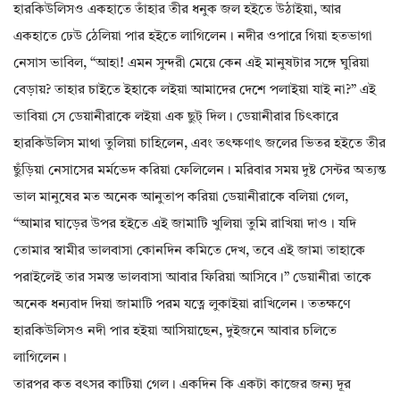
হারকিউলিসও একহাতে তাঁহার তীর ধনুক জল হইতে উঠাইয়া, আর
একহাতে ঢেউ ঠেলিয়া পার হইতে লাগিলেন। নদীর ওপারে গিয়া হতভাগা
নেসাস ভাবিল, “আহা! এমন সুন্দরী মেয়ে কেন এই মানুষটার সঙ্গে ঘুরিয়া
বেড়ায়? তাহার চাইতে ইহাকে লইয়া আমাদের দেশে পলাইয়া যাই না?” এই
ভাবিয়া সে ডেয়ানীরাকে লইয়া এক ছুট্‌ দিল। ডেয়ানীরার চিৎকারে
হারকিউলিস মাথা তুলিয়া চাহিলেন, এবং তৎক্ষণাৎ জলের ভিতর হইতে তীর
ছুঁড়িয়া নেসাসের মর্মভেদ করিয়া ফেলিলেন। মরিবার সময় দুষ্ট সেন্টর অত্যন্ত
ভাল মানুষের মত অনেক আনুতাপ করিয়া ডেয়ানীরাকে বলিয়া গেল,
“আমার ঘাড়ের উপর হইতে এই জামাটি খুলিয়া তুমি রাখিয়া দাও। যদি
তোমার স্বামীর ভালবাসা কোনদিন কমিতে দেখ, তবে এই জামা তাহাকে
পরাইলেই তার সমস্ত ভালবাসা আবার ফিরিয়া আসিবে।” ডেয়ানীরা তাকে
অনেক ধন্যবাদ দিয়া জামাটি পরম যত্নে লুকাইয়া রাখিলেন। ততক্ষণে
হারকিউলিসও নদী পার হইয়া আসিয়াছেন, দুইজনে আবার চলিতে
লাগিলেন।
তারপর কত বৎসর কাটিয়া গেল। একদিন কি একটা কাজের জন্য দূর