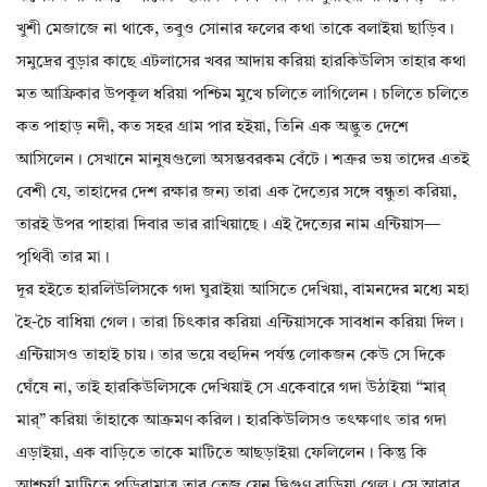
খুশী মেজাজে না থাকে, তবুও সোনার ফলের কথা তাকে বলাইয়া ছাড়িব।
সমুদ্রের বুড়ার কাছে এটলাসের খবর আদায় করিয়া হারকিউলিস তাহার কথা
মত আফ্রিকার উপকূল ধরিয়া পশ্চিম মুখে চলিতে লাগিলেন। চলিতে চলিতে
কত পাহাড় নদী, কত সহর গ্রাম পার হইয়া, তিনি এক অদ্ভুত দেশে
আসিলেন। সেখানে মানুষগুলো অসম্ভবরকম বেঁটে। শত্রুর ভয় তাদের এতই
বেশী যে, তাহাদের দেশ রক্ষার জন্য তারা এক দৈত্যের সঙ্গে বন্ধুতা করিয়া,
তারই উপর পাহারা দিবার ভার রাখিয়াছে। এই দৈত্যের নাম এন্টিয়াস—
পৃথিবী তার মা।
দূর হইতে হারলিউলিসকে গদা ঘুরাইয়া আসিতে দেখিয়া, বামনদের মধ্যে মহা
হৈ-চৈ বাধিয়া গেল। তারা চিৎকার করিয়া এন্টিয়াসকে সাবধান করিয়া দিল।
এন্টিয়াসও তাহাই চায়। তার ভয়ে বহুদিন পর্যন্ত লোকজন কেউ সে দিকে
ঘেঁষে না, তাই হারকিউলিসকে দেখিয়াই সে একেবারে গদা উঠাইয়া “মার্‌
মার্‌” করিয়া তাঁহাকে আক্রমণ করিল। হারকিউলিসও তৎক্ষণাৎ তার গদা
এড়াইয়া, এক বাড়িতে তাকে মাটিতে আছড়াইয়া ফেলিলেন। কিন্তু কি
আশ্চর্য! মাটিতে পড়িবামাত্র তার তেজ যেন দ্বিগুণ বাড়িয়া গেল। সে আবার