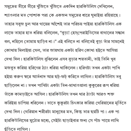
সমুদ্রের তীরে তীরে খুঁজিতে খুঁজিতে একদিন হারকিউলিস দেখিলেন,
শ্যাওলার মত পোশাক পরা কে একজন সমুদ্রের ধারে ঘুমাইয়া রহিয়াছে।
তাহার সবুজ চুল আর গায়ের আঁশেই তার পরিচয় পাইয়া হারকিউলিস এক
লাফে তাহার হাত ধরিয়া বলিলেন, “বুড়া! হেস্‌পেরাইডিসের বাগানের সন্ধান
বল, নহিলে তোমায় ছাড়িব না।” এই বলিতে না বলিতেই বুড়া তাঁর সামনেই
কোথায় মিলাইয়া গেল, তার জায়গায় একটা হরিণ কোথা হইতে আসিয়া
দেখা দিল। হারকিউলিস বুঝিলেন এসব বুড়ার শয়তানী, তাই তিনি খুব
মজবুত করিয়া হরিণের ঠ্যাং ধরিয়া থাকিলেন। হরিণটা তখন একটা পাখি
হইয়া করুণ স্বরে আর্তনাদ আর ছট্‌-ফট্‌ করিতে লাগিল। হারকিউলিস তবু
ছাড়িলেন না। তখন পাখিটা একটা তিন-মাথাওয়ালা কুকুরের রূপ ধরিয়া
তাঁকে কামড়াইতে আসিল। হারকিউলিস তখন থার ঠাংটা আরও শক্ত
করিইয়া চাপিয়া ধরিলেন। তাতে কুকুরটা চিৎকার করিয়া গেরিয়ানের মূর্তিতে
দেখা দিল। গেরিয়ান শরীরটা মানুষের মত, কিন্তু তার ছয়টি পা। এক পা
হারকিউলিসের মুঠোর মধ্যে, সেইটা ছাড়াইবার জন্য সে পাঁচ পায়ে লাথি
ছুঁড়িতে লাগিল।