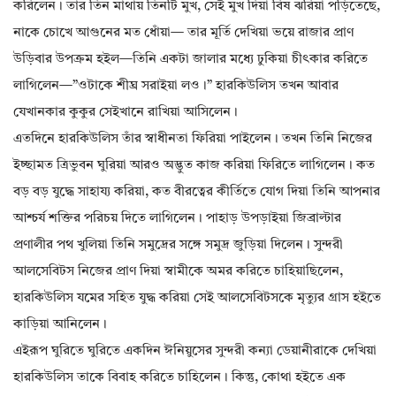
করিলেন। তার তিন মাথায় তিনটি মুখ, সেই মুখ দিয়া বিষ ঝরিয়া পড়িতেছে,
নাকে চোখে আগুনের মত ধোঁয়া— তার মূর্তি দেখিয়া ভয়ে রাজার প্রাণ
উড়িবার উপক্রম হইল—তিনি একটা জালার মধ্যে ঢুকিয়া চীৎকার করিতে
লাগিলেন—”ওটাকে শীঘ্র সরাইয়া লও।” হারকিউলিস তখন আবার
যেখানকার কুকুর সেইখানে রাখিয়া আসিলেন।
এতদিনে হারকিউলিস তাঁর স্বাধীনতা ফিরিয়া পাইলেন। তখন তিনি নিজের
ইচ্ছামত ত্রিভুবন ঘুরিয়া আরও অদ্ভুত কাজ করিয়া ফিরিতে লাগিলেন। কত
বড় বড় যুদ্ধে সাহায্য করিয়া, কত বীরত্বের কীর্তিতে যোগ দিয়া তিনি আপনার
আশ্চর্য শক্তির পরিচয় দিতে লাগিলেন। পাহাড় উপড়াইয়া জিব্রাল্টার
প্রণালীর পথ খুলিয়া তিনি সমুদ্রের সঙ্গে সমুদ্র জুড়িয়া দিলেন। সুন্দরী
আলসেবিটস নিজের প্রাণ দিয়া স্বামীকে অমর করিতে চাহিয়াছিলেন,
হারকিউলিস যমের সহিত যুদ্ধ করিয়া সেই আলসেবিটসকে মৃত্যুর গ্রাস হইতে
কাড়িয়া আনিলেন।
এইরূপ ঘুরিতে ঘুরিতে একদিন ঈনিয়ুসের সুন্দরী কন্যা ডেয়ানীরাকে দেখিয়া
হারকিউলিস তাকে বিবাহ করিতে চাহিলেন। কিন্তু, কোথা হইতে এক