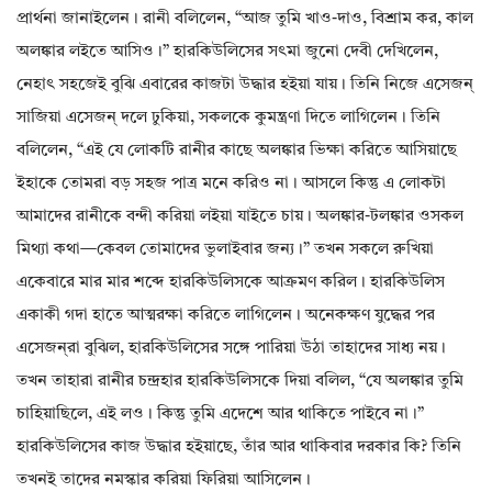
প্রার্থনা জানাইলেন। রানী বলিলেন, “আজ তুমি খাও-দাও, বিশ্রাম কর, কাল
অলঙ্কার লইতে আসিও।” হারকিউলিসের সৎমা জুনো দেবী দেখিলেন,
নেহাৎ সহজেই বুঝি এবারের কাজটা উদ্ধার হইয়া যায়। তিনি নিজে এসেজন্‌
সাজিয়া এসেজন্‌ দলে ঢুকিয়া, সকলকে কুমন্ত্রণা দিতে লাগিলেন। তিনি
বলিলেন, “এই যে লোকটি রানীর কাছে অলঙ্কার ভিক্ষা করিতে আসিয়াছে
ইহাকে তোমরা বড় সহজ পাত্র মনে করিও না। আসলে কিন্তু এ লোকটা
আমাদের রানীকে বন্দী করিয়া লইয়া যাইতে চায়। অলঙ্কার-টলঙ্কার ওসকল
মিথ্যা কথা—কেবল তোমাদের ভুলাইবার জন্য।” তখন সকলে রুখিয়া
একেবারে মার মার শব্দে হারকিউলিসকে আক্রমণ করিল। হারকিউলিস
একাকী গদা হাতে আত্মরক্ষা করিতে লাগিলেন। অনেকক্ষণ যুদ্ধের পর
এসেজন্‌রা বুঝিল, হারকিউলিসের সঙ্গে পারিয়া উঠা তাহাদের সাধ্য নয়।
তখন তাহারা রানীর চন্দ্রহার হারকিউলিসকে দিয়া বলিল, “যে অলঙ্কার তুমি
চাহিয়াছিলে, এই লও। কিন্তু তুমি এদেশে আর থাকিতে পাইবে না।”
হারকিউলিসের কাজ উদ্ধার হইয়াছে, তাঁর আর থাকিবার দরকার কি? তিনি
তখনই তাদের নমস্কার করিয়া ফিরিয়া আসিলেন।