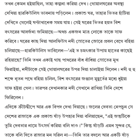
তখন কেমন হইয়াছিল, তাহা কল্পনা করিয়া দেখ। গোয়ালঘরের অবস্থা
দেখিয়া হারকিউলিস ভাবনায় পড়িলেন। প্রকান্ড ঘর, তাহার ভিতর হাঁটিয়া
দেখিতে গেলেই ঘণ্টাখানেক সময় যায়। সেই ঘরের ভিতর হয়ত বিশ
বৎসরের আবর্জনা জমিয়াছে—অথচ একজন মাত্র লোকে তাকে সাফ
করিবে। ঘরের কাছ দিয়া আলফিউস নদী স্রোতের জোরে প্রবল বেগে বহিয়া
চলিয়াছে—হারকিউলিস ভাবিলেন—’এই ত চমৎকার উপায় হাতের কাছেই
রহিয়াছে!’ তিনি তখন একাই গাছ পাথরের বাঁধ বাঁধিয়া স্রোতের মুখ
ফিরাইয়া, নদীটাকে সেই গোয়ালঘরের উপর দিয়া চালাইয়া দিলেন। নদী হু হু
শব্দে নূতন পথে বহিয়া চলিল, বিশ বৎসরের জঞ্জাল মুহূর্তের মধ্যে ধুইয়া
সাফ হইয়া গেল। তারপর দেখানকার নদী সেখানে রাখিয়া তিনি দেশে
ফিরিলেন।
এদিকে ক্রীটদ্বীপে আর এক বিপদ দেখা দিয়াছে। জলের দেবতা নেপচুন সে
দেশের রাজাকে এক প্রকান্ড ষাঁড় উপহার দিয়া বলিয়াছেন, “এই জন্তুটিকে
তুমি দেবতার নামে উৎসর্গ করিয়া বলি দাও।” কিন্তু ষাঁড়টি এমন সুন্দর যে,
তাকে বলি দিতে রাজার মন সরিল না—তিনি তার বদলে আর একটি ষাঁড়