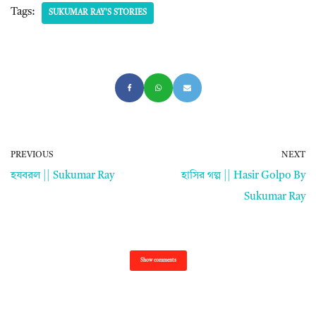
Tags:
SUKUMAR RAY'S STORIES
PREVIOUS
NEXT
হযবরল || Sukumar Ray
হাসির গল্প || Hasir Golpo By
Sukumar Ray
Show comments