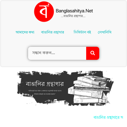
Skip
To
আমাদের কথা
বাঙালির গ্রন্থাগার
ডিজিটাল বই
লেখালিখি
Content
বাঙালির গ্রন্থাগারে আপন