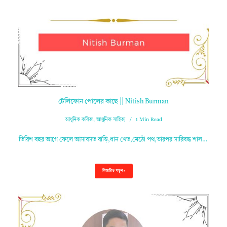
টেলিফোন পোলের কাছে || Nitish Burman
আধুনিক কবিতা
,
আধুনিক সাহিত্য
1 Min Read
তিরিশ বছর আগে ফেলে আসাবসত বাড়ি,ধান খেত,মেঠো পথ,তারপর সারিবদ্ধ শাল…
বিস্তারিত পড়ুন »