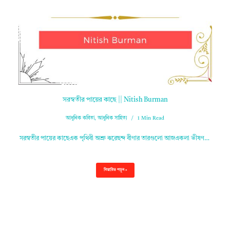
সরস্বতীর পায়ের কাছে || Nitish Burman
আধুনিক কবিতা
,
আধুনিক সাহিত্য
1 Min Read
সরস্বতীর পায়ের কাছেএক পৃথিবী অশ্রু ঝরেছন্দ বীণার তারগুলো আজএকলা ভীষণ…
বিস্তারিত পড়ুন »