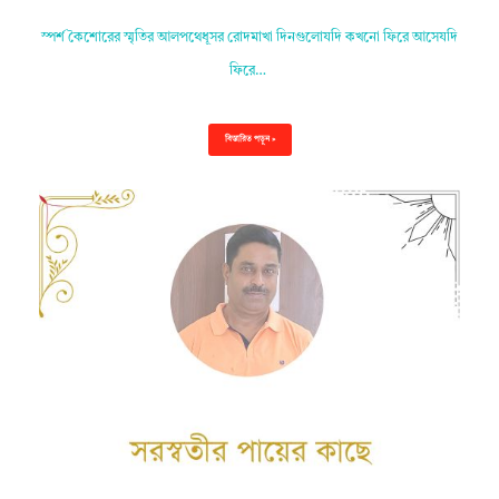
স্পর্শ কৈশোরের স্মৃতির আলপথেধূসর রোদমাখা দিনগুলোযদি কখনো ফিরে আসেযদি
ফিরে…
বিস্তারিত পড়ুন »