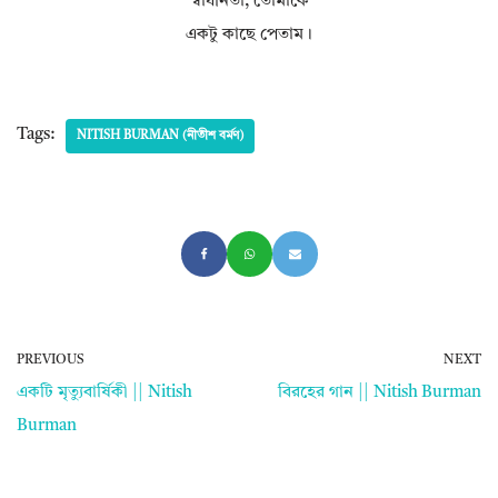
স্বাধীনতা, তোমাকে
একটু কাছে পেতাম।
Tags:
NITISH BURMAN (নীতীশ বর্মণ)
PREVIOUS
NEXT
একটি মৃত্যুবার্ষিকী || Nitish
বিরহের গান || Nitish Burman
Burman