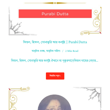
জিয়ল, হিজল, সোনাঝুরি আর বনযুঁই || Purabi Dutta
আধুনিক প্রবন্ধ
,
আধুনিক সাহিত্য
2 Min Read
জিয়ল, হিজল, সোনাঝুরি আর বনযুঁই ঐখানে মা পুকুরপাড়েজিয়ল গাছের বেড়ার…
বিস্তারিত পড়ুন »