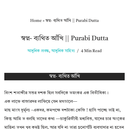
Home
»
স্বপ্ন- ব্যথিত আঁখি || Purabi Dutta
স্বপ্ন- ব্যথিত আঁখি || Purabi Dutta
আধুনিক প্রবন্ধ
,
আধুনিক সাহিত্য
4 Min Read
স্বপ্ন- ব্যথিত আঁখি
বিংশ শতাব্দীর সত্তর দশক ছিল সবদিকে ভয়ংকর এক বিভীষিকা।
এক লাফে বাজারদর লাফিয়ে যেন মগডালে—
মাছ মাংস দুর্মূল্য –একদর, কমপক্ষে দশটাকা কেজি ! হাসি পাচ্ছে তাই না,
কিন্তু আমি ত বলছি তাদের কথা —চাকুরিজীবী মধ্যবিত্ত, যাদের চার অংকের
মাহিনা তখন খুব কমই ছিল, আর যদি না তারা চুনোপুঁটি ব্যবসাদার না হতেন