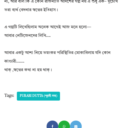
না, আর বলি কি এ কোন রাজনীতি আদর্শের গল্প নয় এ শুধু এক– দুচোখ
ভরা ব্যর্থ বেদনার স্বপ্নের ইতিহাস।
এ গল্পটি লিখেছিলাম অনেক আগেই আজ মনে হলো—
আবার নেটিজেনদের লিখি….
আবার একটু আশা নিয়ে ভয়ংকর পরিস্থিতির মোকাবিলায় যদি কোন
কাণ্ডারী…….
থাক্ ,স্বপ্নের কথা না হয় থাক্।
Tags:
PURABI DUTTA (পূরবী দত্ত)