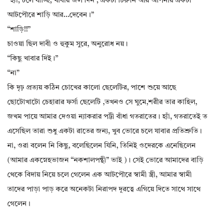
“হ্যাঁ, চলে যাচ্ছি, খাবার জল দিন , একটা চিরুনি আর আপনার একটা
আটপৌরে শাড়ি আর…দেবেন।”
“শাড়ি!!”
চাওয়া ছিল দাবী ও হুকুম সুরে, অনুরোধ নয়।
“কিছু খাবার দিই।”
“না”
কি দৃঢ় প্রত্যয় কঠিন চোখের কালো ছেলেটির, পাশে শুয়ে আছে
ছোটোখাটো চেহারার ফর্সা ছেলেটি ,তখনও সে ঘুমে,শরীর তার কাহিল,
জখম পায়ে আমার দেওয়া ন্যাকরার পট্টী বাঁধা গতরাতের। হ্যাঁ, গতরাতেই ত
এসেছিল তারা শুধু একটা রাতের জন্য, খুব ভোরে চলে যাবার প্রতিশ্রুতি।
না, ওরা বলেন নি কিছু, বলেছিলেন যিনি, তিনিই ওদেরকে এনেছিলেন
(আমার একস্নেহভাজন “নকশালপন্থী” ভাই )। সেই ভোরে আমাদের বাড়ি
থেকে বিদায় নিয়ে চলে গেলেন এক আটপৌরে স্বামী স্ত্রী, আমার স্বামী
তাদের পাড়া পাড় করে অনেকটা নিরাপদ দূরত্বে এগিয়ে দিতে সাথে সাথে
গেলেন।