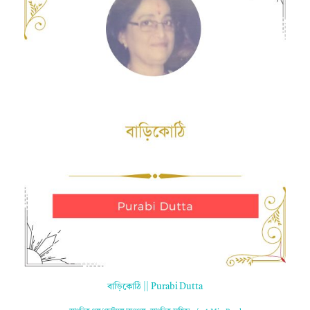
বাড়িকোঠি || Purabi Dutta