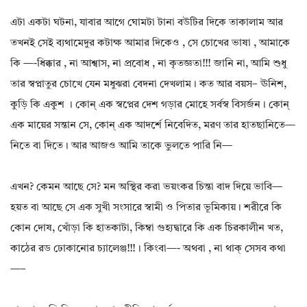
এটা একটা ঘটনা, যাবার আগে ঘোমটা টানা বউটির দিকে তাকালাম আর
তখনই সেই ব্যথামেদুর কটাক্ষ আমার দিকেও , সে চোখের ভাষা , আমাকে
কি —-ধিক্কার , না আশ্বাস, না প্রবোধ , না কৃতজ্ঞতা!!! জানি না, আমি শুধু
তার স্বপ্নাতুর চোখে যেন মধুঝরা বেদনা দেখলাম। কত আর বয়স– ঊনিশ,
কুড়ি কি একুশ । কোন্ এক স্বপ্নের দেশ গড়ার মোহে সর্বস্ব বিসর্জন। কোন্
এক মায়ের সন্তান সে, কোন্ এক আদর্শে নিবেদিত, মরণ তার হাতছানিতে—
নিতে বা দিতে। আর আজও আমি তাকে ভুলতে পারি নি—
এখন? কেমন আছে সে? মন অস্থির করা ভয়ংকর চিন্তা বাদ দিয়ে ভাবি—
হয়ত বা আছে সে এক সুখী সংসারে স্বামী ও পিতার ভূমিকায়। শরীরে কি
কোন দোষ, খোঁড়া কি হাতকাটা, কিম্বা গুহ্যদ্বারে কি এক চিরকালীন খত,
কাঠের রড ঢোকানোর চ্যালেঞ্জ!!!। কিংবা—- অথবা , না থাক্ সেসব কথা
—–