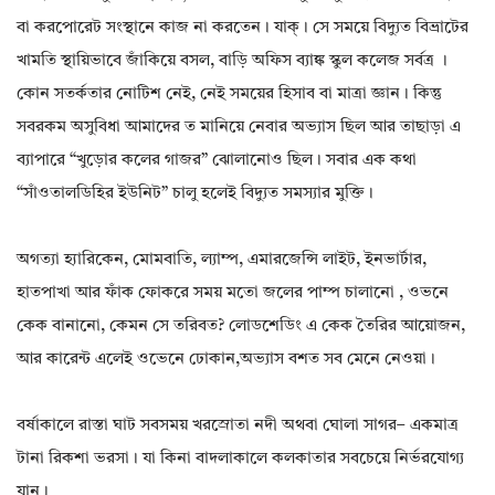
বা করপোরেট সংস্থানে কাজ না করতেন। যাক্। সে সময়ে বিদ্যুত বিভ্রাটের
খামতি স্থায়িভাবে জাঁকিয়ে বসল, বাড়ি অফিস ব্যাঙ্ক স্কুল কলেজ সর্বত্র ।
কোন সতর্কতার নোটিশ নেই, নেই সময়ের হিসাব বা মাত্রা জ্ঞান। কিন্তু
সবরকম অসুবিধা আমাদের ত মানিয়ে নেবার অভ্যাস ছিল আর তাছাড়া এ
ব্যাপারে “খুড়োর কলের গাজর” ঝোলানোও ছিল। সবার এক কথা
“সাঁওতালডিহির ইউনিট” চালু হলেই বিদ্যুত সমস্যার মুক্তি।
অগত্যা হ্যারিকেন, মোমবাতি, ল্যাম্প, এমারজেন্সি লাইট, ইনভার্টার,
হাতপাখা আর ফাঁক ফোকরে সময় মতো জলের পাম্প চালানো , ওভনে
কেক বানানো, কেমন সে তরিবত? লোডশেডিং এ কেক তৈরির আয়োজন,
আর কারেন্ট এলেই ওভেনে ঢোকান,অভ্যাস বশত সব মেনে নেওয়া।
বর্ষাকালে রাস্তা ঘাট সবসময় খরস্রোতা নদী অথবা ঘোলা সাগর– একমাত্র
টানা রিকশা ভরসা। যা কিনা বাদলাকালে কলকাতার সবচেয়ে নির্ভরযোগ্য
যান।