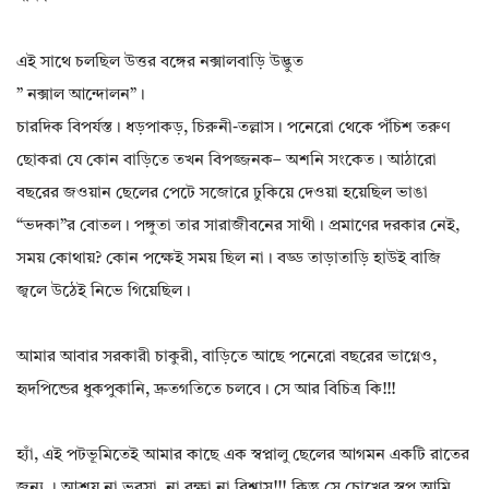
এই সাথে চলছিল উত্তর বঙ্গের নক্সালবাড়ি উদ্ভুত
” নক্সাল আন্দোলন”।
চারদিক বিপর্যস্ত। ধড়পাকড়, চিরুনী-তল্লাস। পনেরো থেকে পঁচিশ তরুণ
ছোকরা যে কোন বাড়িতে তখন বিপজ্জনক– অশনি সংকেত। আঠারো
বছরের জওয়ান ছেলের পেটে সজোরে ঢুকিয়ে দেওয়া হয়েছিল ভাঙা
“ভদকা”র বোতল। পঙ্গুতা তার সারাজীবনের সাথী। প্রমাণের দরকার নেই,
সময় কোথায়? কোন পক্ষেই সময় ছিল না। বড্ড তাড়াতাড়ি হাউই বাজি
জ্বলে উঠেই নিভে গিয়েছিল।
আমার আবার সরকারী চাকুরী, বাড়িতে আছে পনেরো বছরের ভাগ্নেও,
হৃদপিন্ডের ধুকপুকানি, দ্রুতগতিতে চলবে। সে আর বিচিত্র কি!!!
হ্যাঁ, এই পটভূমিতেই আমার কাছে এক স্বপ্নালু ছেলের আগমন একটি রাতের
জন্য । আশ্রয় না ভরসা, না রক্ষা না বিশ্বাস!!! কিন্তু সে চোখের স্বপ্ন আমি