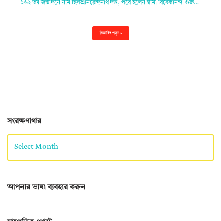
১৬২ তম জন্মদিনে নাম ছিলশ্রীনরেন্দ্রনাথ দত্ত, পরে হলেন স্বামী বিবেকানন্দ।গুরু…
বিস্তারিত পড়ুন »
সংরক্ষণাগার
আপনার ভাষা ব্যবহার করুন