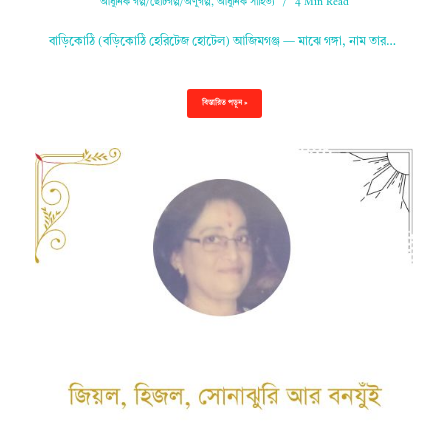
আধুনিক গল্প/ছোটগল্প/অণুগল্প
,
আধুনিক সাহিত্য
4 Min Read
বাড়িকোঠি (বড়িকোঠি হেরিটেজ হোটেল) আজিমগঞ্জ — মাঝে গঙ্গা, নাম তার…
বিস্তারিত পড়ুন »