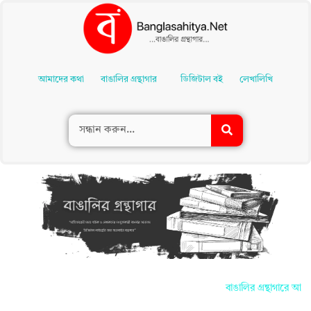
Skip
To
আমাদের কথা
বাঙালির গ্রন্থাগার
ডিজিটাল বই
লেখালিখি
Content
বাঙালির গ্রন্থাগারে আপনা