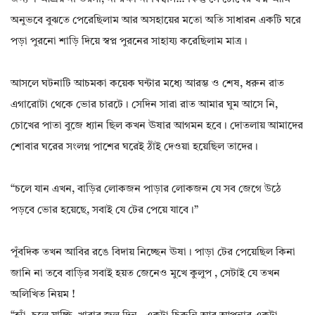
অনুভবে বুঝতে পেরেছিলাম আর অসহায়ের মতো অতি সাধারন একটি ঘরে
পড়া পুরনো শাড়ি দিয়ে স্বপ্ন পুরনের সাহায্য করেছিলাম মাত্র।
আসলে ঘটনাটি আচমকা কয়েক ঘন্টার মধ্যে আরম্ভ ও শেষ, ধরুন রাত
এগারোটা থেকে ভোর চারটে। সেদিন সারা রাত আমার ঘুম আসে নি,
চোখের পাতা বুজে ধ্যান ছিল কখন ঊষার আগমন হবে। দোতলায় আমাদের
শোবার ঘরের সংলগ্ন পাশের ঘরেই ঠাঁই দেওয়া হয়েছিল তাদের।
“চলে যান এখন, বাড়ির লোকজন পাড়ার লোকজন যে সব জেগে উঠে
পড়বে ভোর হয়েছে, সবাই যে টের পেয়ে যাবে।”
পূঁবদিক তখন আবির রঙে বিদায় নিচ্ছেন ঊষা। পাড়া টের পেয়েছিল কিনা
জানি না তবে বাড়ির সবাই হয়ত জেনেও মুখে কুলুপ , সেটাই যে তখন
অলিখিত নিয়ম !