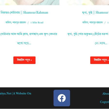
নিরন্তর দোটানায় || Shamsur Rahman
ঘৃণা, তুই || Shams
কবিতা
,
শামসুর রাহমান
1 Min Read
কবিতা
,
শামসুর রাহমান
1
র দোটানায় আজ আমি ক্লান্ত, হতাশ্বাস;এক স্তূপ বেদনার
ঘৃণা, তুই তোর ভ্রূকুঞ্চন,ঠোঁটের বক্র
মতো পড়ে…
নে। দ্যাখ…
বিস্তারিত পড়ুন »
বিস্তারিত পড়ুন »
itya.net |A Website On
Abou
Copyri