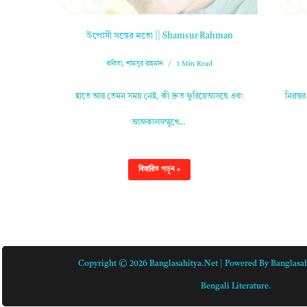
উপোসী সন্তের মতো || Shamsur Rahman
কবিতা
,
শামসুর রাহমান
1 Min Read
হাতে আর তেমন সময় নেই, কী দ্রুত ফুরিয়েআসছে এবং
নিরন্ত
আজকালসম্মুখে…
বিস্তারিত পড়ুন »
Copyright © 2026 Banglasahitya.net | Powered By Banglasah
Bengali Literature.