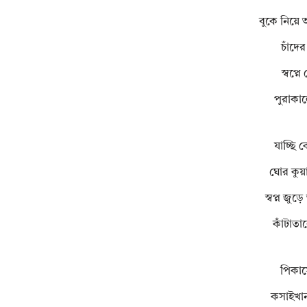
বুকে নিয়ে 
চাঁদের
স্বপ্ন
পুরাকাল
যাচ্ছি 
ঘোর কুয়
স্বপ্ন জু
কাঁটাতা
পিকাসো
কসাইখান