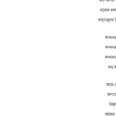
ঝড় ঝাপ্টা
হরেক রকম
বাদুড়মুখো 
কখনও 
কখনও 
কখনও ক
তবু আ
স্বপ্ন
অসংক
উদ্ভ
আমার প