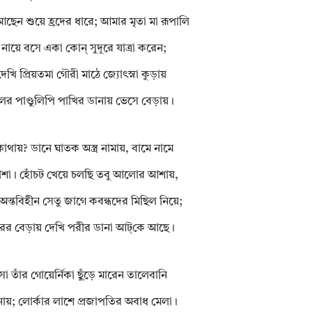
আছেন শুয়ে হ্রদের ধারে; আমার মৃতা মা রূপালি
 নায়ে বসে একা কোন্‌ সুদূরে যাত্রা করেন;
ে দেখি প্রিয়তমা গৌরী মাঠে জ্যোৎস্না কুড়ায়
ের পাণ্ডুলিপি পাখির ডানায় ভেসে বেড়ায়।
কোথায়? ডানে ঘাতক অস্ত্র নামায়, বামে নামে
াশা। হোঁচট খেয়ে চলছি তবু আলোর আশায়,
ড়ে অন্তবিহীন সেতু জাগে কবন্ধদের মিছিল নিয়ে;
রের বেড়ায় দেখি পরীর ডানা আট্‌কে আছে।
 তাঁর গোয়ের্নিকা ছুঁড়ে মারেন তালেবানি
ায়; লোর্কার লাশে প্রজাপতির অবাধ মেলা।