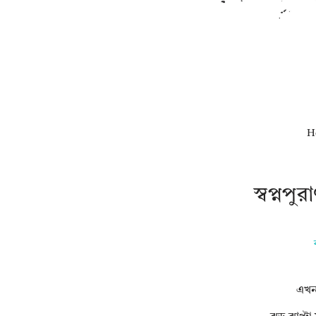
H
স্বপ্ন
এখন 