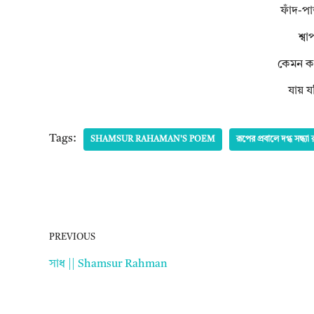
ফাঁদ-প
শ্ব
কেমন ক’র
যায় যদ
Tags:
SHAMSUR RAHAMAN'S POEM
রূপের প্রবালে দগ্ধ সন্ধ্
PREVIOUS
সাধ || Shamsur Rahman