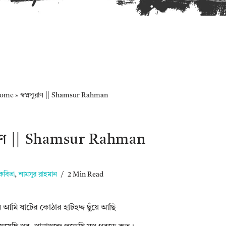
ome
»
স্বপ্নপুরাণ || Shamsur Rahman
পুরাণ || Shamsur Rahman
কবিতা
,
শামসুর রাহমান
2 Min Read
আমি ষাটের কোঠার হাটহদ্দ ছুঁয়ে আছি