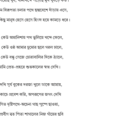
 সয়েছি খুব, খানাখন্দে পড়েছি মুখ থুবড়ে কত।
 বিরূপতা চলার পথে ছদ্মবেশে দাঁড়ায় এসে,
কিছু মানুষ হেসে হেসে হিংস্র হয়ে কামড়ে ধরে।
কেউ অমানিশায় পথ ভুলিয়ে খন্দে ফেলে,
কেউ ওষ্ঠ আমার চুমোর ছলে গরল ঢালে,
েউ বন্ধু সেজে চোরাবালির দিকে ঠ্যালে,
মি প্রেত-প্রহরে শুভকালের স্বপ্ন দেখি।
ে দেখি সূর্য বুকের দরজা খুলে ডাকে আমায়,
োচে প্রবেশ করি, অপরূপের জগৎ দেখি
াসিত দৃষ্টিপথে-অচেনা গাছ পুষ্পে ছাওয়া,
্রবীণ মৃত পিতা শাগালের নিজ গাঁয়ের ছবি