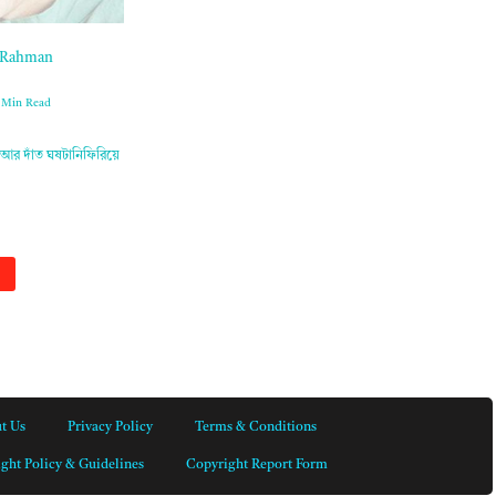
ur Rahman
 Min Read
তা আর দাঁত ঘষটানিফিরিয়ে
t Us
Privacy Policy
Terms & Conditions
ght Policy & Guidelines
Copyright Report Form