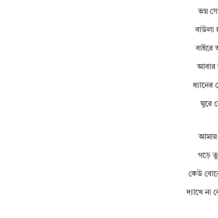
ভগ্ন 
বাউলা 
বাইরে 
আবার 
ধ্যানের
ঘুরে 
আমায় আ
গড়ে ত
কেউ বোঝে
দ্যাখে না