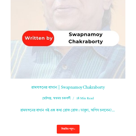
রামযতনের বাগান || Swapnamoy Chakraborty
ছোটগল্প
,
স্বপ্নময় চক্রবর্তী
18 Min Read
রামযতনের বাগান ওই এক কথা রোজ রোজ। ডাবুদা, অপিস চললেন?…
বিস্তারিত পড়ুন »