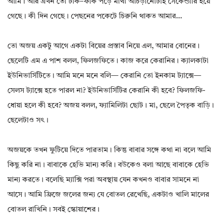
আমি। আর এখন তো টাক–ফাক পড়ে মাথা আঁচড়ানোটাই সেকেন্ডারি হয়ে
গেছে। কী দিন গেছে। পেছনের পকেটে চিরুনি থাকত আমার…
তো অজয় একটু আগে একটা বিয়ের প্রস্তাব নিয়ে এল, আমার বোনের।
ছেলেটি এম এ পাশ বলল, ফিলজফিতে। কাজ করে কেরানির। ক্যালকাটা
ইউনিভার্সিটিতে। আমি মনে মনে বলি— কেরানি তো ইনকাম ট্যাক্সে—
সেলস ট্যাক্সে হতে পারল না? ইউনিভার্সিটির কেরানি কী হবে? ফিলজফি-
ধোয়া হলে কী হবে? অজয় বলল, ফ্যামিলিটা ছোট। মা, ছেলে পৈতৃক বাড়ি।
ছেলেটাও সৎ।
অজয়কে তখন ফুটিয়ে দিতে পারতাম। কিন্তু বাবার সঙ্গে কথা না বলে আমি
কিছু করি না। বাবাকে হেভি মান্য করি। বউকেও বলা আছে বাবাকে হেভি
মান্য করতে। বলেছি ম্যাক্সি পরা অবস্থায় যেন কখনও বাবার সামনে না
আসে। আমি ফ্রিজে জলের জন্য যে বোতল রেখেছি, একটাও খালি মালের
বোতল রাখিনি। সবই স্কোয়াশের।