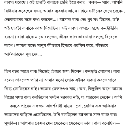
ব্যবসা ধরেছে। ওই ছাত্রটি বাবাকে হেভি ইয়ে করত। বলল— স্যার, আপনি
রিটায়ার করেছেন যখন, আমার ব্যবসায় আসুন। হিসেব-টিসেব দেখে দেবেন,
লোকজনের সঙ্গে কথা বলবেন…। আসলে বাবা তো খুব সৎ ছিলেন, তাই
ওই ছাত্রটা বাবাকে কাজ দিয়েছিল। ওই ব্যবসা আসলে হচ্ছে কনট্রাক্টরির
ব্যবসা। বাবা মাঝে মাঝে বলতেন, কীসব কাণ্ড কারখানা চলছে, বিবেকে
লাগে। আমার মতো মানুষ কীভাবে হিসাবে গরমিল করে, কীভাবে
অফিসারদের ঘুষ দেয়…
তিন বছর আগে বাবা নিজেই টেন্ডার জমা দিলেন। কনট্রাক্ট পেলেন। বাবা
বলেন ভাবতেও পারি না আমার মতো লোক এইসব ব্যবসা করতে পারে।
কিন্তু সোভিয়েত নাই। আমার মেরুদণ্ডও নাই। আর, কিছুদিন আগে আমার
বিয়ের সময় বাবা বলছিলেন পণটন দরকার নাই, যা পারবেন দেবেন। আমি
— বলতে পারেন একজন আদর্শবাদী মানুষ। তো, সেদিন এক অফিসার
আমাদের বাড়িতে এসেছিলেন, উনি বলছিলেন আপনার সঙ্গে কাজ করা
মুশকিল। আপনার কেমন যেন সেকেলে সেকেলে ভাব। বাবা বলেছিল—