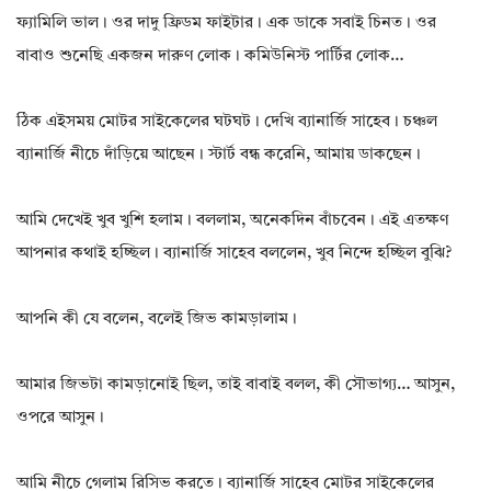
ফ্যামিলি ভাল। ওর দাদু ফ্রিডম ফাইটার। এক ডাকে সবাই চিনত। ওর
বাবাও শুনেছি একজন দারুণ লোক। কমিউনিস্ট পার্টির লোক…
ঠিক এইসময় মোটর সাইকেলের ঘটঘট। দেখি ব্যানার্জি সাহেব। চঞ্চল
ব্যানার্জি নীচে দাঁড়িয়ে আছেন। স্টার্ট বন্ধ করেনি, আমায় ডাকছেন।
আমি দেখেই খুব খুশি হলাম। বললাম, অনেকদিন বাঁচবেন। এই এতক্ষণ
আপনার কথাই হচ্ছিল। ব্যানার্জি সাহেব বললেন, খুব নিন্দে হচ্ছিল বুঝি?
আপনি কী যে বলেন, বলেই জিভ কামড়ালাম।
আমার জিভটা কামড়ানোই ছিল, তাই বাবাই বলল, কী সৌভাগ্য… আসুন,
ওপরে আসুন।
আমি নীচে গেলাম রিসিভ করতে। ব্যানার্জি সাহেব মোটর সাইকেলের