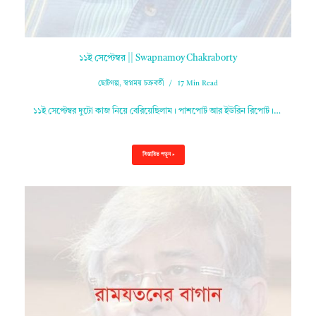
১১ই সেপ্টেম্বর || Swapnamoy Chakraborty
ছোটগল্প
,
স্বপ্নময় চক্রবর্তী
17 Min Read
১১ই সেপ্টেম্বর দুটো কাজ নিয়ে বেরিয়েছিলাম। পাশপোর্ট আর ইউরিন রিপোর্ট।…
বিস্তারিত পড়ুন »