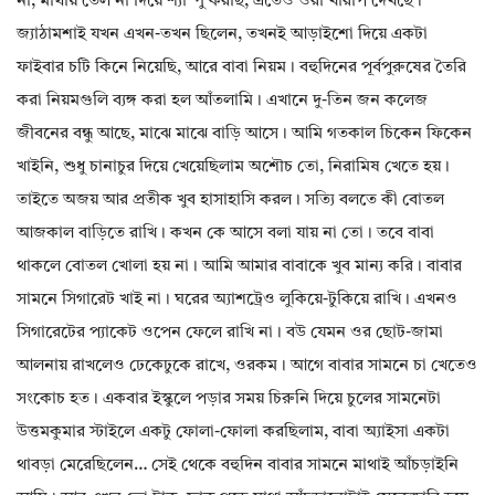
না, মাথায় তেল না দিয়ে শ্যাম্পু করছি, এতেও ওরা খারাপ দেখছে।
জ্যাঠামশাই যখন এখন-তখন ছিলেন, তখনই আড়াইশো দিয়ে একটা
ফাইবার চটি কিনে নিয়েছি, আরে বাবা নিয়ম। বহুদিনের পূর্বপুরুষের তৈরি
করা নিয়মগুলি ব্যঙ্গ করা হল আঁতলামি। এখানে দু-তিন জন কলেজ
জীবনের বন্ধু আছে, মাঝে মাঝে বাড়ি আসে। আমি গতকাল চিকেন ফিকেন
খাইনি, শুধু চানাচুর দিয়ে খেয়েছিলাম অশৌচ তো, নিরামিষ খেতে হয়।
তাইতে অজয় আর প্রতীক খুব হাসাহাসি করল। সত্যি বলতে কী বোতল
আজকাল বাড়িতে রাখি। কখন কে আসে বলা যায় না তো। তবে বাবা
থাকলে বোতল খোলা হয় না। আমি আমার বাবাকে খুব মান্য করি। বাবার
সামনে সিগারেট খাই না। ঘরের অ্যাশট্রেও লুকিয়ে-টুকিয়ে রাখি। এখনও
সিগারেটের প্যাকেট ওপেন ফেলে রাখি না। বউ যেমন ওর ছোট-জামা
আলনায় রাখলেও ঢেকেঢুকে রাখে, ওরকম। আগে বাবার সামনে চা খেতেও
সংকোচ হত। একবার ইস্কুলে পড়ার সময় চিরুনি দিয়ে চুলের সামনেটা
উত্তমকুমার স্টাইলে একটু ফোলা-ফোলা করছিলাম, বাবা অ্যাইসা একটা
থাবড়া মেরেছিলেন… সেই থেকে বহুদিন বাবার সামনে মাথাই আঁচড়াইনি