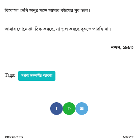
বিকেলে দেখি অনুর সঙ্গে আমার বউয়ের খুব ভাব।
আমার গোমেদটা ঠিক করছে, না ভুল করছে বুঝতে পারছি না।
নন্দন, ১৯৯৩
Tags:
স্বপ্নময় চক্রবর্তীর গল্পসূমহ