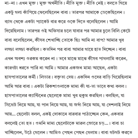
না–না। এখন মুক্ত। মুক্ত অর্থনীতি। নীতি মুক্ত। নীতি নেই। বলতে গিয়ে
একটু গলা কাঁপিয়ে ফেলেছিলেন বাবা। তারপর আমাকে ডেকেছিলেন।
ব্যাগ থেকে একটা প্যাকেট বার করে ওকে দিতে বলেছিলেন। আমি
দিয়েছিলাম। তারপর ওই অফিসার চলে যাবার পর আমার চুলে বিলি কেটে
বাবা বলেছিলেন, কীসব শেখাচ্ছি তোকে ছিঃ আমি না বাপ? আমার খুব
লজ্জা লজ্জা করছিল। কতদিন পর বাবা আমার গায়ে হাত দিচ্ছেন। বাবা
এখন অবশ্য ওরকম করেন না। তবে মাঝে মাঝে কীসব পাগলামি করেন,
কারণটা ধরতে পারি না আমি। আমার একজন মামা আছেন, একটা
হাসপাতালের কর্মী। লিডার। বক্তৃতা দেয়। একদিন ওদের বাড়ি গিয়েছিলাম
আমি আর বাবা। একটা রিকশাওলাকে মামা কী যা-তা ভাবে কথা বলল।
হাসপাতালের ক্যান্টিনের ছেলেকে মামা খুব হুকুম করছিল। বলছিল, যা
সিগ্রেট নিয়ে আয়, যা পান নিয়ে আয়, যা জর্দা নিয়ে আয়, যা দেশলাই নিয়ে
আয়… ছেলেটা বলল, একই দোকানে বারবার পাঠাচ্ছেন কেন, একবার
বললেই তো হত। ওমনি মামা ছেলেটাকে মারল জোরে চড়…। বাবা চা
খাচ্ছিলেন, উঠে গেলেন। আমিও পেছন পেছন গেলাম। বাবা গটগট করতে