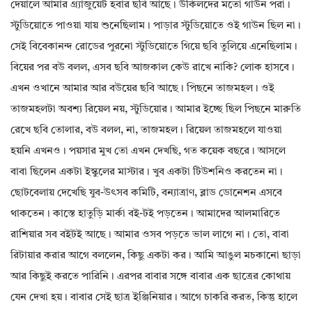
দেয়ালে আমার গ্র্যাজুয়েট হবার ছবি আছে। উকিলদের মতো গাউন পরা।
স্টুডিয়োতে পাওয়া যায় শুনেছিলাম। পাড়ার স্টুডিয়োতে ওই গাউন ছিল না।
সেই বিবেকানন্দ রোডের পুরনো স্টুডিয়োতে গিয়ে ছবি তুলিয়ে এনেছিলাম।
বিয়ের পর বউ বলল, এসব ছবি আজকাল কেউ রাখে নাকি? লোক হাসবে।
এখন ওখানে আমার আর বউয়ের ছবি আছে। পিছনে তাজমহল। ওই
তাজমহলটা অবশ্য রিয়েল নয়, স্টুডিয়োর। আমার ইচ্ছে ছিল পিছনে মারুতি
রেখে ছবি তোলার, বউ বলল, না, তাজমহল। রিয়েল তাজমহলে যাওয়া
হয়নি এখনও। পয়সার মুখ তো এখন দেখছি, গত কয়েক বছরে। আসলে
বাবা ছিলেন একটা ইস্কুলের মাস্টার। খুব একটা টিউশনিও করতেন না।
ছোটবেলায় দেখেছি যুব-উৎসব কমিটি, বন্যাত্ৰাণ, ব্লাড ডোনেশন এসবে
থাকতেন। কাস্তে হাতুড়ি মার্কা বই-টই পড়তেন। আমাদের আলমারিতে
রাশিয়ার সব বইটই আছে। আমার ওসব পড়তে ভাল লাগে না। তো, বাবা
রিটায়ার করার আগে বললেন, কিছু একটা কর। আমি আঙুল মচকানো ছাড়া
আর কিছুই করতে পারিনি। এরপর বাবার সঙ্গে বাবার এক ছাত্রের কোথায়
যেন দেখা হয়। বাবার সেই ছাত্র ইঞ্জিনিয়ার। আগে চাকরি করত, কিন্তু হালে