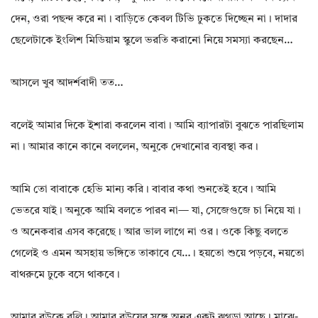
দেন, ওরা পছন্দ করে না। বাড়িতে কেবল টিভি ঢুকতে দিচ্ছেন না। দাদার
ছেলেটাকে ইংলিশ মিডিয়াম স্কুলে ভরতি করানো নিয়ে সমস্যা করছেন…
আসলে খুব আদর্শবাদী তত…
বলেই আমার দিকে ইশারা করলেন বাবা। আমি ব্যাপারটা বুঝতে পারছিলাম
না। আমার কানে কানে বললেন, অনুকে দেখানোর ব্যবস্থা কর।
আমি তো বাবাকে হেভি মান্য করি। বাবার কথা শুনতেই হবে। আমি
ভেতরে যাই। অনুকে আমি বলতে পারব না— যা, সেজেগুজে চা নিয়ে যা।
ও অনেকবার এসব করেছে। আর ভাল লাগে না ওর। ওকে কিছু বলতে
গেলেই ও এমন অসহায় ভঙ্গিতে তাকাবে যে…। হয়তো শুয়ে পড়বে, নয়তো
বাথরুমে ঢুকে বসে থাকবে।
আমার বউকে বলি। আমার বউয়ের সঙ্গে অনুর একটু ঝগড়া আছে। মাঝে-