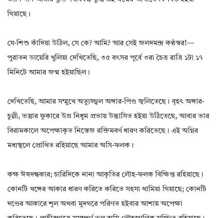
গিয়াছে।
যে-শিশু কাঁদিয়া উঠিল, সে কে? আমি? আর সেই জলদমন্দ্র কণ্ঠস্বর!—
পুরাতন ডায়েরি খুলিয়া দেখিতেছি, ৩৫ বৎসর পূর্বে ৩রা চৈত্র রাত্রি ১টা ১৭
মিনিটে আমার জন্ম হইয়াছিল।
দেখিতেছি, আমার সম্মুখে অত্যুজ্জ্বল অঙ্গার-পিণ্ড জ্বলিতেছে। বৃহৎ অঙ্গার-
চুল্লী, ভস্ত্রার ফুকারে উগ্র নিধুম প্রভায় উদ্ভাসিত হইয়া উঠিতেছে, আবার ভার
বিরামকালে অপেক্ষাকৃত নিস্তেজ রক্তিমবর্ণ ধারণ করিতেছে। এই অগ্নির
মধ্যস্থলে প্রোথিত রহিয়াছে আমার অসি-ফলক।
কক্ষ ঈষদন্ধকার; চারিদিকে নানা আকৃতির লৌহ-ফলক বিক্ষিপ্ত রহিয়াছে।
কোনটি খঙ্গের আকার ধারণ করিতে করিতে সহসা থামিয়া গিয়াছে; কোনটি
দণ্ডের আকারে শূল অথবা মুদগরে পরিণত হইবার আশায় অপেক্ষা