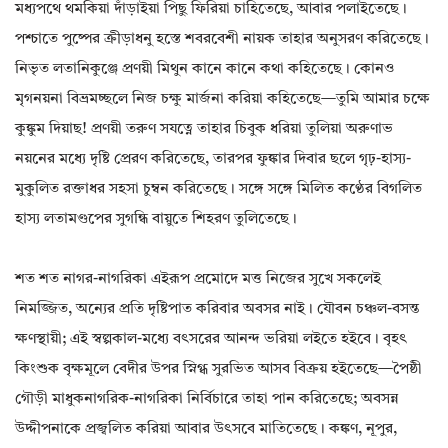
মধ্যপথে থমকিয়া দাঁড়াইয়া পিছু ফিরিয়া চাহিতেছে, আবার পলাইতেছে।
পশ্চাতে পুষ্পের ক্রীড়াধনু হস্তে শবরবেশী নায়ক তাহার অনুসরণ করিতেছে।
নিভৃত লতানিকুঞ্জে প্রণয়ী মিথুন কানে কানে কথা কহিতেছে। কোনও
মৃগনয়না বিভ্রমচ্ছলে নিজ চক্ষু মার্জনা করিয়া কহিতেছে—তুমি আমার চক্ষে
কুঙ্কুম দিয়াছ! প্রণয়ী তরুণ সযত্নে তাহার চিবুক ধরিয়া তুলিয়া অরুণাভ
নয়নের মধ্যে দৃষ্টি প্রেরণ করিতেছে, তারপর ফুঙ্কার দিবার ছলে গৃঢ়-হাস্য-
মুকুলিত রক্তাধর সহসা চুম্বন করিতেছে। সঙ্গে সঙ্গে মিলিত কণ্ঠের বিগলিত
হাস্য লতামণ্ডপের সুগন্ধি বায়ুতে শিহরণ তুলিতেছে।
শত শত নাগর-নাগরিকা এইরূপ প্রমোদে মত্ত নিজের সুখে সকলেই
নিমজ্জিত, অন্যের প্রতি দৃষ্টিপাত করিবার অবসর নাই। যৌবন চঞ্চল-বসন্ত
ক্ষণস্থায়ী; এই স্বল্পকাল-মধ্যে বৎসরের আনন্দ ভরিয়া লইতে হইবে। বৃহৎ
কিংশুক বৃক্ষমূলে বেদীর উপর স্নিগ্ধ সুরভিত আসব বিক্রয় হইতেছে—পৈষ্ঠী
গৌড়ী মাধুকনাগরিক-নাগরিকা নির্বিচারে তাহা পান করিতেছে; অবসন্ন
উদ্দীপনাকে প্রজ্বলিত করিয়া আবার উৎসবে মাতিতেছে। কঙ্কণ, নূপুর,