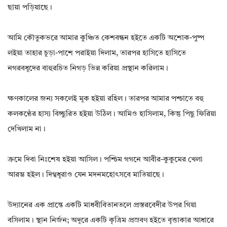
ছায়া পড়িয়াছে।
আমি কৌতুকভরে আমার কুঞ্চিত কেশবন্ধন হইতে একটি অশোক-পুষ্প
লইয়া তাহার চূড়া-পাশে পরাইয়া দিলাম, তারপর হাসিতে হাসিতে
নগরবধূদের বাহুরচিত নিগড় ভিন্ন করিয়া প্রস্থান করিলাম।
ক্ষণকালের জন্য সকলেই মূক হইয়া রহিল। তারপর আমার পশ্চাতে বহু
কলকণ্ঠের হাস্য বিচ্ছুরিত হইয়া উঠিল। আমিও হাসিলাম, কিন্তু পিছু ফিরিয়া
দেখিলাম না।
ক্রমে দিবা নিঃশেষ হইয়া আসিল। পশ্চিম গগনে আবীর-কুকুমের খেলা
আরম্ভ হইল। দিগ্বধূরাও যেন মদনমহোৎসবে মাতিয়াছে।
উদ্যানের এক প্রান্তে একটি মাধবীবিতানতলে প্রস্তরবেদীর উপর গিয়া
বসিলাম। স্থান নির্জন; অদূরে একটি কৃত্রিম প্রস্রবণ হইতে বৃত্তাকার আধারে