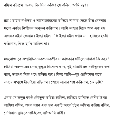
বঙ্কিম কটাক্ষে ভ্রূ-ধনু বিলসিত করিয়া সে বলিল, আমি রল্লা।
রল্লা! তাহার কণ্ঠস্বর ও নামোচ্চারণের ভঙ্গিতে আমার দেহে তীব্র বেদনার
মতো একটা নিপীড়ন অনুভব করিলাম। আমি তাহার দিকে আর এক পদ
অগ্রসর হইয়া গেলাম। ইচ্ছা হইল—কি ইচ্ছা হইল জানি না। হাসিতে চেষ্টা
করিলাম, কিন্তু হাসি আসিল না।
মদনোৎসবে অপরিচিত তরুণ-তরুণীর সাক্ষাৎকার ঘটিলে তাহারা কি করে?
হাসিয়া পরস্পরের দেহে কুঙ্কুম নিক্ষেপ করে, দুই-চারিটা রঙ্গ-কৌতুকের কথা
বলে, তারপর নিজ পথে চলিয়া যায়। কিন্তু আমি—মূঢ় গ্রামিকের মতো
তাহার সম্মুখে দাঁড়াইয়া রহিলাম। শেষে আবার প্রশ্ন করিলাম, কে তুমি?
এবার সে ভঙ্গুর কণ্ঠে কৌতুক ভরিয়া হাসিল, হাসিতে হাসিতে বেদীর উপর
আসিয়া বসিল, অধর নয়ন এবং ভূর একটি অপূর্ব চটুল ভঙ্গিমা করিয়া বলিল,
দেখিয়াও বুঝিতে পারিতেছ না? আমি নারী।