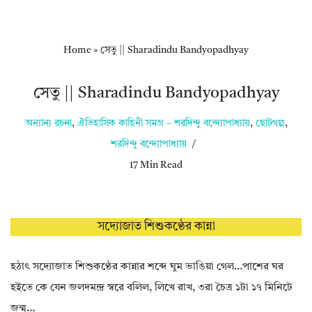
Home
»
সেতু || Sharadindu Bandyopadhyay
সেতু || Sharadindu Bandyopadhyay
অন্যান্য রচনা
,
ঐতিহাসিক কাহিনী সমগ্র – শরদিন্দু বন্দ্যোপাধ্যায়
,
ছোটগল্প
,
শরদিন্দু বন্দ্যোপাধ্যায়
17 Min Read
সদ্যোজাত শিশুকণ্ঠের কান্না
হঠাৎ সদ্যোজাত শিশুকণ্ঠের কান্নার শব্দে ঘুম ভাঙিয়া গেল…পাশের ঘর
হইতে কে যেন জলদমন্দ্র স্বরে বলিল, লিখে রাখ, ৩রা চৈত্র ১টা ১৭ মিনিটে
জন্ম…