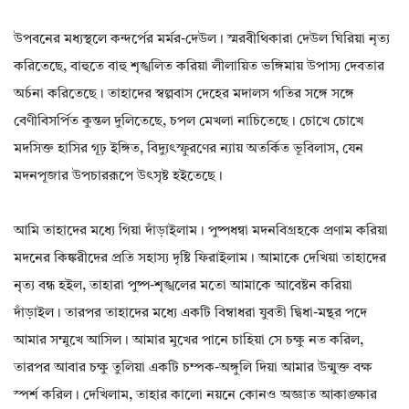
উপবনের মধ্যস্থলে কন্দর্পের মর্মর-দেউল। স্মরবীথিকারা দেউল ঘিরিয়া নৃত্য
করিতেছে, বাহুতে বাহু শৃঙ্খলিত করিয়া লীলায়িত ভঙ্গিমায় উপাস্য দেবতার
অর্চনা করিতেছে। তাহাদের স্বল্পবাস দেহের মদালস গতির সঙ্গে সঙ্গে
বেণীবিসর্পিত কুন্তল দুলিতেছে, চপল মেখলা নাচিতেছে। চোখে চোখে
মদসিক্ত হাসির গূঢ় ইঙ্গিত, বিদ্যুৎস্ফুরণের ন্যায় অতর্কিত ভূবিলাস, যেন
মদনপূজার উপচাররূপে উৎসৃষ্ট হইতেছে।
আমি তাহাদের মধ্যে গিয়া দাঁড়াইলাম। পুষ্পধন্বা মদনবিগ্রহকে প্রণাম করিয়া
মদনের কিঙ্করীদের প্রতি সহাস্য দৃষ্টি ফিরাইলাম। আমাকে দেখিয়া তাহাদের
নৃত্য বন্ধ হইল, তাহারা পুষ্প-শৃঙ্খলের মতো আমাকে আবেষ্টন করিয়া
দাঁড়াইল। তারপর তাহাদের মধ্যে একটি বিম্বাধরা যুবতী দ্বিধা-মন্থর পদে
আমার সম্মুখে আসিল। আমার মুখের পানে চাহিয়া সে চক্ষু নত করিল,
তারপর আবার চক্ষু তুলিয়া একটি চম্পক-অঙ্গুলি দিয়া আমার উন্মুক্ত বক্ষ
স্পর্শ করিল। দেখিলাম, তাহার কালো নয়নে কোনও অজ্ঞাত আকাঙ্ক্ষার