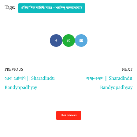
Tags:
ঐতিহাসিক কাহিনী সমগ্র – শরদিন্দু বন্দ্যোপাধ্যায়
PREVIOUS
NEXT
রেবা রোধসি || Sharadindu
শঙ্খ-কঙ্কণ || Sharadindu
Bandyopadhyay
Bandyopadhyay
Show comments