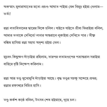
অকস্মাৎ মুদারাঘাতের মতো প্রচণ্ড আঘাত পাইয়া যেন বিমূঢ় হইয়া গেলাম—
ভর্তা!
রল্লা লতাবিতানের দ্বারের দিকে চলিল। যাইতে যাইতে গ্রীবা ফিরাইয়া বলিল,
আমার ভতাকে দেখিবে? লতার অন্তরালে লুকাইয়া দেখিতে পার। তীক্ষ্ণ
বঙ্কিম হাসিয়া রল্লা সহসা অদৃশ্য হইয়া গেল।
মূঢ়বৎ কিছুক্ষণ দাঁড়াইয়া রহিলাম, তারপর লতামণ্ডপের পত্রান্তরাল সরাইয়া
বাহিরে দৃষ্টি নিক্ষেপ করিলাম।
রল্লা আর তণ্ডু মুখোমুখি দাঁড়াইয়া আছে। বৃদ্ধ তণ্ডুর সচক্ষু সন্দেহে প্রখর;
রল্লার রক্তাধরে বিচিত্র হাসি।
তণ্ডু কর্কশ কণ্ঠে বলিল, উৎসব শেষ হইয়াছে, গৃহে চল।