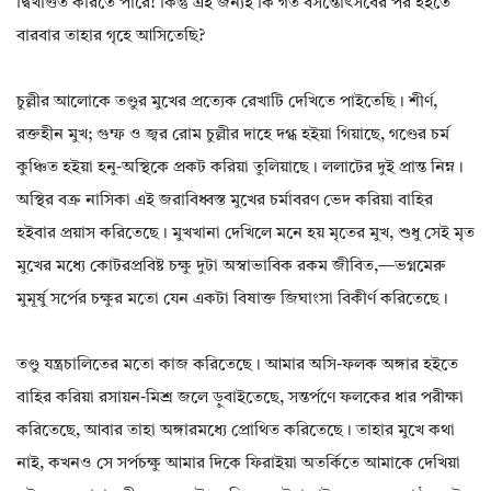
দ্বিখণ্ডিত করিতে পারে! কিন্তু এই জন্যই কি গত বসন্তোৎসবের পর হইতে
বারবার তাহার গৃহে আসিতেছি?
চুল্লীর আলোকে তণ্ডুর মুখের প্রত্যেক রেখাটি দেখিতে পাইতেছি। শীর্ণ,
রক্তহীন মুখ; গুম্ফ ও জ্বর রোম চুল্লীর দাহে দগ্ধ হইয়া গিয়াছে, গণ্ডের চর্ম
কুঞ্চিত হইয়া হনু-অস্থিকে প্রকট করিয়া তুলিয়াছে। ললাটের দুই প্রান্ত নিম্ন।
অস্থির বক্র নাসিকা এই জরাবিধ্বস্ত মুখের চর্মাবরণ ভেদ করিয়া বাহির
হইবার প্রয়াস করিতেছে। মুখখানা দেখিলে মনে হয় মৃতের মুখ, শুধু সেই মৃত
মুখের মধ্যে কোটরপ্রবিষ্ট চক্ষু দুটা অস্বাভাবিক রকম জীবিত,—ভগ্নমেরু
মুমূর্ষু সর্পের চক্ষুর মতো যেন একটা বিষাক্ত জিঘাংসা বিকীর্ণ করিতেছে।
তণ্ডু যন্ত্রচালিতের মতো কাজ করিতেছে। আমার অসি-ফলক অঙ্গার হইতে
বাহির করিয়া রসায়ন-মিশ্র জলে ড়ুবাইতেছে, সন্তর্পণে ফলকের ধার পরীক্ষা
করিতেছে, আবার তাহা অঙ্গারমধ্যে প্রোথিত করিতেছে। তাহার মুখে কথা
নাই, কখনও সে সর্পচক্ষু আমার দিকে ফিরাইয়া অতর্কিতে আমাকে দেখিয়া