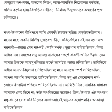
কেয়ূরের ঝনৎকার, মাদলের নিক্কণ, লাস্য-আবর্তিত নিচোলের বর্ণচ্ছটা,
খলিত কণ্ঠের হাস্য-বিজড়িত সঙ্গীত;—নির্লজ্জ উন্মুক্তভাবে কন্দর্পের পূজা
চলিয়াছে।
নগর-উপবনের বীথিপথে আমি একাকী ইতস্তত ঘুরিয়া বেড়াইতেছিলাম।
মনের মধ্যে একটা নির্লিপ্ত সুখাবেশ ক্রীড়া করিতেছিল। এই সব রসোন্মত্ত
নরনারী—ইহারা যেন নট-নটী; আমি দর্শক। সুরাপান করিয়াছিলাম, কিন্তু
অধিক নয়। বসন্তের লঘু আতপ্ত বাতাসের স্পর্শে বারুণী-জনিত উল্লাস যেন
আমার চিত্তকে আত্মসুখলিল্লার ঊর্ধ্বে ভাসাইয়া লইয়া চলিয়াছিল। চারিদিকে
অধীর আনন্দ-বিহ্বলতা দেখিতেছিলাম; মনে আনন্দে স্পর্শ লাগিতেছিল,
আপনা আপনি উচ্চকণ্ঠে হাসিতেছিলাম, কিন্তু তবু এই ফেনোচ্ছল নর্ম-
স্রোতে ঝাঁপাইয়া পড়িতে পারিতেছিলাম না। আমি সৈনিক, নাগরিক সাধারণ
আমাকে কেহ চিনে না; তাই অপরিচয়ের সঙ্কোচও ছিল; উপরন্তু এই অপরূপ
মধু-বাসরে বোধ করি নিজের অজ্ঞাতসারেই গাঢ়তর রসোপলব্ধির আকাঙ্খা
করিতেছিলাম।