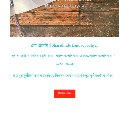
রেবা রোধসি || Sharadindu Bandyopadhyay
অন্যান্য রচনা
,
ঐতিহাসিক কাহিনী সমগ্র – শরদিন্দু বন্দ্যোপাধ্যায়
,
ছোটগল্প
,
শরদিন্দু বন্দ্যোপাধ্যায়
10 Min Read
রাজপুত্র তুণীরবর্মাকে রাজ্য হইতে নিবার্সন শেষ পর্যন্ত রাজপুত্র তুণীরবর্মাকে রাজ্য…
বিস্তারিত পড়ুন »