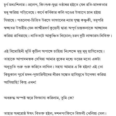
চূর্ণ মনঃশিলার। প্রলেপ, কিংশুক-ফুল্ল ওষ্ঠাধর হইতে যেন রতি-মাদকতার
মধু ক্ষরিয়া পড়িতেছে। কর্ণে কর্ণিকার কলি গণ্ডের উত্তাপে ম্লান হইয়া
গিয়াছে। পত্রলেখা-চিত্রিত উরসে তাজালের ন্যায় সূক্ষ্ম কঞ্চুকী, তদুপরি
স্বচ্ছতর উত্তরীয় যেন কাশ্মীরবর্ণ কুহেলী দ্বারা অপূর্ণ চন্দ্রকলাকে আচ্ছাদন
করিয়া রাখিয়াছে। নাভিতটে আকুঞ্চিত নিচোল; চরণ দুটি লাক্ষারস-নিষিক্ত।
এই বিমোহিনী মূর্তি কুটিল অপাঙ্গে চাহিয়া নিঃশব্দে মৃদু মৃদু হাসিতেছে।
তাহাকে আপাদমস্তক দেখিয়া আমার বুকের মধ্যে ভয়ের মতো একটা
অনুভূতি গুরু গুরু করিতে লাগিল। সহসা আমার এ কি হইল? এই তো
কিছুকাল পূর্বে মদন-পূজারিণীদের নীরব সঙ্কেত হাসিমুখে উপেক্ষা করিয়া
আসিয়াছি! কিন্তু এখন!
অবরুদ্ধ অস্পষ্ট স্বরে জিজ্ঞাসা করিলাম, তুমি কে?
তাহার অধরোষ্ঠ ঈষৎ বিভক্ত হইল, দশনপংক্তিতে বিজলী খেলিয়া গেল।