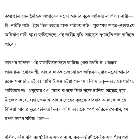
কথাগুলি যেন দৈহিক আঘাতের মতো আমার বুকে আসিয়া লাগিল। নারী—
হাঁ, নারীই বটে। ইহা ভিন্ন তাহার অন্য পরিচয় নাই। পুরুষের অন্তর-গুহায় যে
অনির্বাণ নারী-ক্ষুধা জ্বলিতেছে, এই নারীই বুঝি তাহাতে পূণাহুতি দান করিতে
পারে।
তারপর কতক্ষণ এই লতাবিতানতলে কাটিয়া গেল জানি না। রল্লার
লালসাময় যৌবনশ্রী, তাহার মাদক দেহসৌরভ অগ্নিময় সুরার মতো আমার
রক্তে সঞ্চারিত হইল। আমি উন্মত্ত হইয়া গেলাম। কিন্তু তবু—তাহাকে ধরিতে
পারিলাম না। ধনুকের গুণ যেমন বাণকে নিজ বক্ষে টানিয়া লইয়াই দূরে
নিক্ষেপ করে, রল্লা তেমনই তাহার দেহের কুহকে বারবার আমাকে কাছে
টানিয়া আবার দূরে ঠেলিয়া দিল। আমি তাহাকে স্পর্শ করিতে গেলাম, সে
চপল চরণে সরিয়া গেল—
বলিল, তুমি বুঝি ব্যাধ? কিন্তু সুন্দর ব্যাধ, বল—হরিণীকে কি এত শীঘ্র ধরা