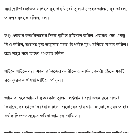
রল্লা ক্লান্তিবিজড়িত ভঙ্গিতে দুই বাহু ঊর্ধ্বে তুলিয়া দেহের আলস্য দূর করিল,
তারপর বৃদ্ধকে বলিল, চল।
তণ্ডু একবার লতাবিতানের দিকে কুটিল দৃষ্টিপাত করিল, একবার যেন একটু
দ্বিধা করিল, তারপর বৃদ্ধ ভল্লুকের মতো বিপরীত মুখে চলিতে আরম্ভ করিল।
রল্লা মন্থর পদে তাহার পশ্চাতে চলিল।
যাইতে যাইতে রল্লা একবার নিজের কবরীতে হাত দিল; কবরী হইতে একটি
রক্ত কুরুবক খসিয়া মাটিতে পড়িল।
আমি বাহিরে আসিয়া কুরুবকটি তুলিয়া লইলাম। রল্লা তখন দূরে চলিয়া
গিয়াছে, দূর হইতে ফিরিয়া চাহিল। প্রদোষের ছায়াম্লান আলোকে যেন তাহার
সর্বাঙ্গ নিঃশব্দ সঙ্কেত করিয়া আমাকে ডাকিল।