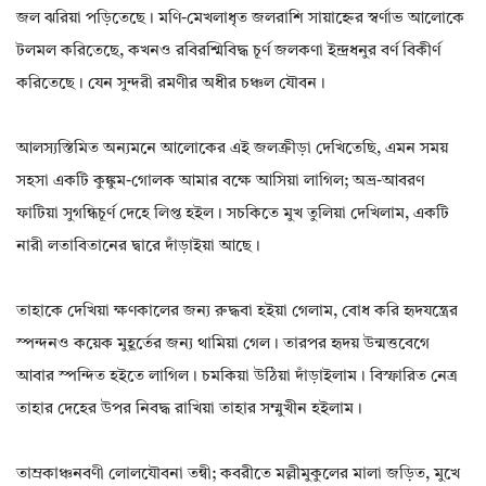
জল ঝরিয়া পড়িতেছে। মণি-মেখলাধৃত জলরাশি সায়াহ্নের স্বর্ণাভ আলোকে
টলমল করিতেছে, কখনও রবিরশ্মিবিদ্ধ চূর্ণ জলকণা ইন্দ্রধনুর বর্ণ বিকীর্ণ
করিতেছে। যেন সুন্দরী রমণীর অধীর চঞ্চল যৌবন।
আলস্যস্তিমিত অন্যমনে আলোকের এই জলক্রীড়া দেখিতেছি, এমন সময়
সহসা একটি কুঙ্কুম-গোলক আমার বক্ষে আসিয়া লাগিল; অভ্র-আবরণ
ফাটিয়া সুগন্ধিচূর্ণ দেহে লিপ্ত হইল। সচকিতে মুখ তুলিয়া দেখিলাম, একটি
নারী লতাবিতানের দ্বারে দাঁড়াইয়া আছে।
তাহাকে দেখিয়া ক্ষণকালের জন্য রুদ্ধবা হইয়া গেলাম, বোধ করি হৃদযন্ত্রের
স্পন্দনও কয়েক মুহূর্তের জন্য থামিয়া গেল। তারপর হৃদয় উন্মত্তবেগে
আবার স্পন্দিত হইতে লাগিল। চমকিয়া উঠিয়া দাঁড়াইলাম। বিস্ফারিত নেত্র
তাহার দেহের উপর নিবদ্ধ রাখিয়া তাহার সম্মুখীন হইলাম।
তাম্রকাঞ্চনবণী লোলযৌবনা তন্বী; কবরীতে মল্লীমুকুলের মালা জড়িত, মুখে