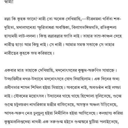
স্বামী!
রল্লা কি কুহক জানে? নারী তো অনেক দেখিয়াছি,—তীব্রনয়না গর্বিতা শক-
দুহিতা, মদালসনেত্রা স্ফুরিতাধরা অবন্তিকা, বিলাসভঙ্গিমগতি, রতিকুশলা
হাস্যময়ী লাট-ললনা। কিন্তু রল্লারল্লার জাতি নাই। তাহার তাম্র-কাঞ্চন দেহে
নারীত্ব ছাড়া আর কিছু নাই। সে নারী। আমার সমস্ত সত্তাকে সে তাহার
নারীত্বের কুহকে জয় করিয়াছে।
একবার মাত্র তাহাকে দেখিয়াছি, মদনোৎসবের কুঙ্কুম-অরুণিত সায়াহ্নে।
উজ্জয়িনীর নগর-উদ্যানে মদনোৎসবে যোগ দিয়াছিলাম। এক দিনের জন্য
প্রবীণতার শাসন শিথিল হইয়া গিয়াছে। অবরোধ নাই, অবগুণ্ঠন নাই লজ্জা
নাই। যৌবনের মহোৎসব। উদ্যানের গাছে গাছে হিন্দোলা দুলিতেছে, গুল্মে
গুল্মে চটুলচরণ নাগরিকার মঞ্জীর বাজিতেছে, অসস্তৃত অঞ্চল উড়িতেছে,
আসব-অরুণ নেত্র ঢুলুঢুলু হইয়া নিমীলিত হইয়া আসিতেছে। কলহাস্য করিয়া
কুঙ্কুমপ্রলিপ্তদেহা নাগরী এক তরুগুল্ম হইতে গুল্মন্তরে ছুটিয়া পলাইতেছে,