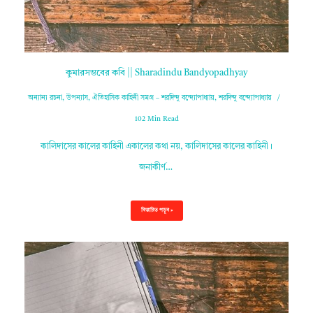
কুমারসম্ভবের কবি || Sharadindu Bandyopadhyay
অন্যান্য রচনা
,
উপন্যাস
,
ঐতিহাসিক কাহিনী সমগ্র – শরদিন্দু বন্দ্যোপাধ্যায়
,
শরদিন্দু বন্দ্যোপাধ্যায়
102 Min Read
কালিদাসের কালের কাহিনী একালের কথা নয়, কালিদাসের কালের কাহিনী।
জনাকীর্ণ…
বিস্তারিত পড়ুন »