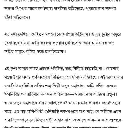
করিতেছে। প্রাচীরগাত্রে সুসম্পূর্ণ ভল্ল অসি লৌহজালিক সজ্জিত রহিয়াছে।
অঙ্গার-পিণ্ডের আলোকে ইহারা ঝলসিয়া উঠিতেছে, পুনরায় স্নান অস্পষ্ট
হইয়া যাইতেছে।
এই দৃশ্য দেখিতে দেখিতে স্বপ্নলোকে জাগিয়া উঠিলাম। জ্বলন্ত চুল্লীর অদূরে
বেত্রাসনে বসিয়া আমি করলগ্ন-কপোল দেখিতেছি, আর অসিধাবক তণ্ডু
অগ্নির সম্মুখে বসিয়া ভস্ত্রা চালাইতেছে।
এই দৃশ্য আমার কাছে একান্ত পরিচিত, তাই বিস্মিত হইতেছি না। চেতনার
মধ্যে ইহার সমস্ত পূর্ব-সংযোগ নিষ্ক্রিয়ভাবে সঞ্চিত রহিয়াছে। এই ছায়ান্ধকার
কক্ষটি উজ্জয়িনীর প্রসিদ্ধ শস্ত্র-শিল্পী তণ্ডুর যন্ত্রাগার। আমি দক্ষিণ মণ্ডলে
উপনিবিষ্ট শকবাহিনীর একজন পত্তিনায়ক—আমার নাম অহিদত্ত রঞ্জুল।
আমি তণ্ডুর যন্ত্রাগারে বসিয়া আছি কেন? অসি সংস্কার করিবার জন্য? তণ্ডুর
মতো এত বড় অসি-শিল্পী শুনিয়াছি শক-মণ্ডলে আর নাই, সে অসিতে এমন
ধার দিতে পারে যে, নিপুণ শস্ত্রী তাহার দ্বারা আকাশে ভাসমান কাশ-পুষ্পকে