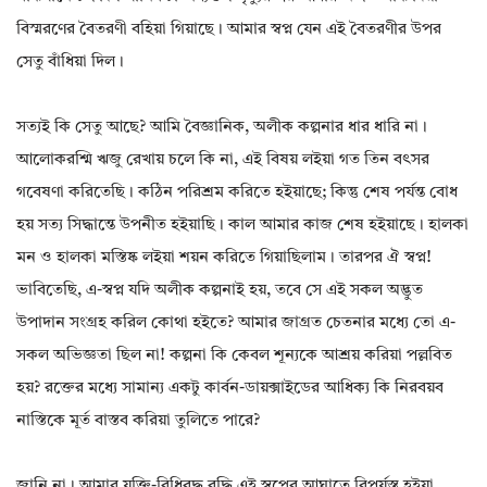
বিস্মরণের বৈতরণী বহিয়া গিয়াছে। আমার স্বপ্ন যেন এই বৈতরণীর উপর
সেতু বাঁধিয়া দিল।
সত্যই কি সেতু আছে? আমি বৈজ্ঞানিক, অলীক কল্পনার ধার ধারি না।
আলোকরশ্মি ঋজু রেখায় চলে কি না, এই বিষয় লইয়া গত তিন বৎসর
গবেষণা করিতেছি। কঠিন পরিশ্রম করিতে হইয়াছে; কিন্তু শেষ পর্যন্ত বোধ
হয় সত্য সিদ্ধান্তে উপনীত হইয়াছি। কাল আমার কাজ শেষ হইয়াছে। হালকা
মন ও হালকা মস্তিষ্ক লইয়া শয়ন করিতে গিয়াছিলাম। তারপর ঐ স্বপ্ন!
ভাবিতেছি, এ-স্বপ্ন যদি অলীক কল্পনাই হয়, তবে সে এই সকল অদ্ভুত
উপাদান সংগ্রহ করিল কোথা হইতে? আমার জাগ্রত চেতনার মধ্যে তো এ-
সকল অভিজ্ঞতা ছিল না! কল্পনা কি কেবল শূন্যকে আশ্রয় করিয়া পল্লবিত
হয়? রক্তের মধ্যে সামান্য একটু কার্বন-ডায়ক্সাইডের আধিক্য কি নিরবয়ব
নাস্তিকে মূর্ত বাস্তব করিয়া তুলিতে পারে?
জানি না। আমার যুক্তি-বিধিবদ্ধ বুদ্ধি এই স্বপ্নের আঘাতে বিপর্যস্ত হইয়া