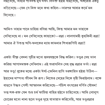
লইতেছে, তাহার পীতদন্ত মুখ ঈষৎ বিভক্ত হইয়া যাইতেছে, অধরোষ্ঠ একটু
নড়িতেছে—যেন সে নিজ মনে কথা কহিল—তারপর আবার কর্মে মন
দিতেছে।
আমিও তাহার পানে চাহিয়া বসিয়া আছি, কিন্তু আমার মন তাহাকে
দেখিতেছে না। মন দেখিতেছে কাহাকে?—রল্লা। লালসাময়ী কুহকিনী রল্লা!
আমার ঐ উত্তপ্ত অসি-ফলকের ন্যায় কামনার শিখারূপিণী রল্লা!!
একটা তীক্ষ্ণ বেদনা সূচীর মতো হৃদয়যন্ত্রকে বিদ্ধ করিল। তণ্ডুর দেহ ভাল
করিয়া আপাদমস্তক দেখিলাম। এই জরাগলিত দেহ বৃদ্ধ রল্লার ভর্তা। রল্লা
আর তণ্ডু! বুকের মধ্যে একটা ঈর্ষা-ফেনিল হাসি তরঙ্গায়িত হইয়া উঠিল—
ইহাদের দাম্পত্য জীবন কি রূপ। নিজের দেহের দিকে দৃষ্টি ফিরাইলাম। বক্ষে
বাহুতে উদ্ধত পেশী আস্ফালন করিতেছে—পঁচিশ বৎসরের দর্পিত যৌবন!
তপ্ত শক-রক্ত যেন শুভ্র চর্ম ফাটিয়া বাহির হইতে চাহিতেছে। আমি লোলুপ
চোরের মতো নানা ছলে তণ্ডুর গৃহে যাতায়াত করিতেছি, আর তণ্ডুরল্লার