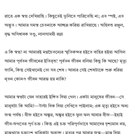
রাত্রে এক স্বপ্ন দেখিয়াছি। কিছুতেই ভুলিতে পারিতেছি না; এত স্পষ্ট, এত
অদ্ভুত। আমার সমস্ত চেতনাকে আচ্ছন্ন করিয়া রাখিয়াছে। অহিদত্ত রঞ্জুল,
বৃদ্ধ অসিধাবক তণ্ডু, লালসাময়ী রল্লা
এ কি স্বপ্ন? না আমারই মগ্নচৈতন্যের স্মৃতিকন্দর হইতে বাহির হইয়া আসিল
আমার পূর্বতন জীবনের ইতিবৃত্ত! পূর্বতন জীবন বলিয়া কিছু কি আছে? মৃত্যু
জানি, কিন্তু সেইখানেই তো সব শেষ। আবার সেই শেষটাকে শুরু ধরিয়া
নূতন কোনও জীবন আরম্ভ হয় নাকি?
আমার স্বপ্নটা যেন তাহারই ইঙ্গিত দিয়া গেল। একটা মানুষের জীবন—সে
মানুষটা কি আমি?—উল্টা দিক দিয়া দেখিতে পাইলাম; এক মৃত্যু হইতে অন্য
জন্ম পর্যন্ত। বীজ হইতে অঙ্কুর, অঙ্কুর হইতে ফুল ফল আবার বীজ—ইহাই
জীব-জগতের পূর্ণ চক্র। কিন্তু এই চক্র পরিপূর্ণভাবে আমাদের দৃশ্যমান নয়,
মাঝখানে চক্রাংশ খানিকটা অব্যক্ত। মৃত্যুর পর আবার জন্ম—মাঝ দিয়া