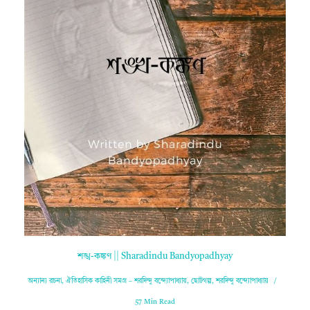
শঙ্খ-কঙ্কণ || Sharadindu Bandyopadhyay
অন্যান্য রচনা
,
ঐতিহাসিক কাহিনী সমগ্র – শরদিন্দু বন্দ্যোপাধ্যায়
,
ছোটগল্প
,
শরদিন্দু বন্দ্যোপাধ্যায়
57 Min Read