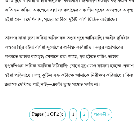
আমি দূরে থাকিয়া তাহার অনুসরণ করিলাম। জনাকীর্ণ নগরীর বহু সঙ্কীর্ণ পথ
অতিক্রম করিয়া অবশেষে রল্লা নগরপ্রান্তের এক দীন গৃহের অভ্যন্তরে অদৃশ্য
হইয়া গেল। দেখিলাম, গৃহের প্রাচীরে দুইটি অসি চিত্রিত রহিয়াছে।
তারপর নানা ছুতা করিয়া অসিধাবক তণ্ডুর গৃহে আসিয়াছি। অধীর দুর্নিবার
অন্তরে স্থির হইয়া বসিয়া সুযোগের প্রতীক্ষ্ণ করিয়াছি। তণ্ডুর যন্ত্রাগারের
পশ্চাতে তাহার বাসগৃহ; সেখানে রল্লা আছে, দূর হইতে কচিৎ তাহার
নূপুরশিঞ্জন শুনিয়া চমকিয়া উঠিয়াছি; চোখে মুখে উগ্র কামনা হয়তো প্রকাশ
হইয়া পড়িয়াছে। তণ্ডু কুটিল বক্র কটাক্ষে আমাকে নিরীক্ষণ করিয়াছে। কিন্তু
রল্লাকে দেখিতে পাই নাই—একটা তুচ্ছ সঙ্কেত পর্যন্ত না।
Pages ( 1 Of 2 ):
1
2
পরবর্তী »