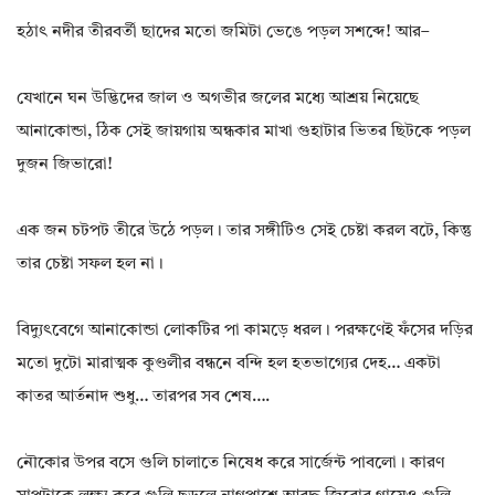
হঠাৎ নদীর তীরবর্তী ছাদের মতো জমিটা ভেঙে পড়ল সশব্দে! আর–
যেখানে ঘন উদ্ভিদের জাল ও অগভীর জলের মধ্যে আশ্রয় নিয়েছে
আনাকোন্ডা, ঠিক সেই জায়গায় অন্ধকার মাখা গুহাটার ভিতর ছিটকে পড়ল
দুজন জিভারো!
এক জন চটপট তীরে উঠে পড়ল। তার সঙ্গীটিও সেই চেষ্টা করল বটে, কিন্তু
তার চেষ্টা সফল হল না।
বিদ্যুৎবেগে আনাকোন্ডা লোকটির পা কামড়ে ধরল। পরক্ষণেই ফঁসের দড়ির
মতো দুটো মারাত্মক কুণ্ডলীর বন্ধনে বন্দি হল হতভাগ্যের দেহ… একটা
কাতর আর্তনাদ শুধু… তারপর সব শেষ….
নৌকোর উপর বসে গুলি চালাতে নিষেধ করে সার্জেন্ট পাবলো। কারণ