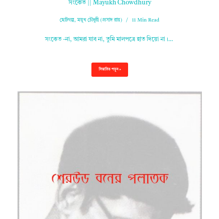
সংকেত || Mayukh Chowdhury
ছোটগল্প
,
ময়ূখ চৌধুরী (প্রসাদ রায়)
11 Min Read
সংকেত -না, আমরা যাব না, তুমি মালপত্রে হাত দিয়ো না।…
বিস্তারিত পড়ুন »