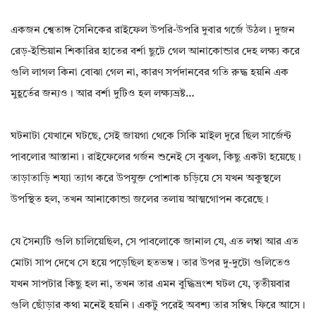
একজন শ্বেতাঙ্গ সৈনিকের রাইফেল উপরি-উপরি দুবার গর্জে উঠল। দুজন
রেড়-ইন্ডিয়ান শিকারির হাতের বর্শা ছুটে গেল আনাকোন্ডার দেহ লক্ষ্য করে
গুলি লাগল কিনা বোঝা গেল না, কারণ সর্পদানবের গতি রুদ্ধ হয়নি এক
মুহূর্তের জন্যও। আর বর্শা দুটিও হল লক্ষ্যভ্রষ্ট…
ঘটনাটা যেখানে ঘটছে, সেই জায়গা থেকে সিকি মাইল দূরে ছিল সার্জেন্ট
পাবলোর আস্তানা। রাইফেলের গর্জন শুনেই সে বুঝল, কিছু একটা হয়েছে।
তাড়াতাড়ি শয্যা ত্যাগ করে উপযুক্ত পোশাক চড়িয়ে সে যখন অকুস্থলে
উপস্থিত হল, তখন আনাকোন্ডা জলের তলায় আত্মগোপন করেছে।
যে সৈন্যটি গুলি চালিয়েছিল, সে পাবলোকে জানাল যে, এত লম্বা আর এত
মোটা সাপ দেখে সে হয়ে পড়েছিল হতভম্ব। তার উপর দু-দুটো গুলিতেও
যখন সাপটার কিছু হল না, তখন তার এমন বুদ্ধিভ্রংশ ঘটল যে, তৃতীয়বার
গুলি ছোঁড়ার কথা মনেই হয়নি। একটু পরেই অবশ্য তার সম্বিৎ ফিরে আসে।