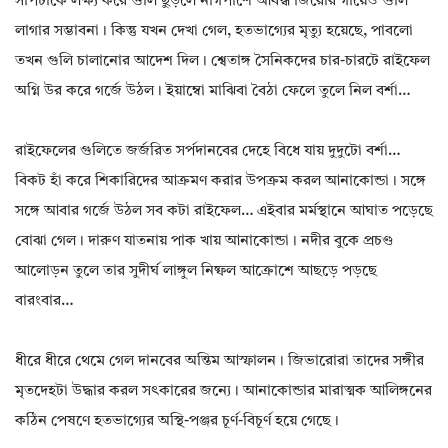
সাপটাকে লক্ষ্য করে গুলি ছুড়লে নাগপাশে আবদ্ধ জিরোর গায়েও গুলি
লাগার সম্ভাবনা। কিন্তু যখন দেখা গেল, হতভাগ্যের মৃত্যু হয়েছে, পাবলো
তখন গুলি চালানোর আদেশ দিল। শ্বেতাঙ্গ সৈনিকদের চার-চারটে রাইফেল
অগ্নি উর করে গর্জে উঠল। ইয়াম্বো মাঝিবা বৈঠা ফেলে তুলে নিল বর্শা…
রাইফেলের গুলিতে জর্জরিত সর্পদানবের দেহে বিধে যায় দুদুটো বর্শা…
বিকট হাঁ করে শিকারিদের আক্রমণ করার উপক্রম করল আনাকোন্ডা। সঙ্গে
সঙ্গে আবার গর্জে উঠল সব কটা রাইফেল… এইবার মর্মস্থানে আঘাত পড়েছে
বোঝা গেল। দারুণ যাতনায় পাক খায় আনাকোন্ডা। নদীর বুকে প্রচণ্ড
আলোড়ন তুলে তার সুদীর্ঘ লাঙ্গুল নিষ্ফল আক্রোশে আছড়ে পড়ছে
বারংবার…
ধীরে ধীরে থেমে গেল দানবের অন্তিম আস্ফালন। জিভারোরা তাদের সঙ্গীর
মৃতদেহটা উদ্ধার করল সৎকারের জন্যে। আনাকোন্ডার মারাত্মক আলিঙ্গনের
কঠিন পেষণে হতভাগ্যের অস্থি-পঞ্জর চূর্ণ-বিচূর্ণ হয়ে গেছে।