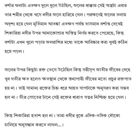
বর্শার ফলাটা এতক্ষণ দুলে দুলে উঠছিল, জলের ধাক্কায় সেই অস্ত্রটা এবার
তার শরীর থেকে খসে নদীর জলে হারিয়ে গেল। পরক্ষণেই জলের তলায়
অদৃশ্য হয়ে গেল মূর্তিমান আতঙ্ক! এতক্ষণ পর্যন্ত ভাসমান বর্শান্ত দেখেই
শিকারিরা নদীর উপর আনাকোন্ডার অস্তিত্ব নির্ণয় করতে পেরেছে, কিন্তু
বর্শাটা এখন খুলে পড়ায় জলরাশির মধ্যে তাকে আবিষ্কার করা খুবই কঠিন
হয়ে পড়ল।
জলের উপর কিছুটা রক্ত ভেসে উঠেছিল কিন্তু সরীসৃপ জাতীয় জীবের দেহে
খুব গভীর ক্ষত হলেও ক্ষতস্থান থেকে স্তন্যপায়ী জীবের মতো প্রচুর রক্তপাত
হয় না। তাই সামান্য রক্তের চিহ্ন ধরে আহত সাপটাকে অনুসরণ করা সম্ভব
হল না। তীব্র স্রোতের টানে সেই রক্তের ধারাও সত্বর নিশ্চিহ্ন হয়ে গেল।
কিন্তু শিকারিরা হতাশ হল না। তারা নদীর বুকে এদিক-ওদিক নৌকো
চালিয়ে অনুসন্ধান করতে লাগল…।