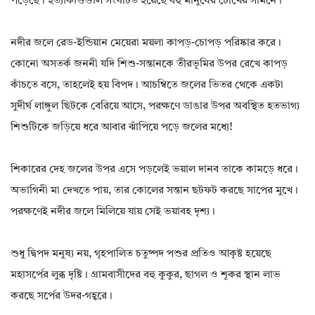
পড়েছে। হত্যাকাণ্ডগুলি সংঘটিত হয়েছে বহু মানুষের চোখের সামনে।
নদীর জলে রেড-ইন্ডিয়ান মেয়েরা ময়লা কাপড়-চোপড় পরিষ্কার করে।
কোনো অসতর্ক জননী যদি শিশু-সন্তানকে তীরভূমির উপর রেখে কাপড়
কাঁচতে বসে, তাহলেই হয় বিপদ। আচম্বিতে জলের ভিতর থেকে একটা
সুদীর্ঘ লাঙ্গুল ছিটকে বেরিয়ে আসে, পরক্ষণে ডাঙার উপর অবস্থিত হতভাগ্য
শিশুটিকে জড়িয়ে ধরে আবার ঝাঁপিয়ে পড়ে জলের মধ্যে!
শিকারের দেহ জলের উপর এসে পড়লেই ভয়াল দানব তাকে কামড়ে ধরে।
অভাগিনী মা দেখতে পায়, তার কোলের সন্তান ছটফট করছে সাপের মুখে।
পরক্ষণেই নদীর জলে মিলিয়ে যায় সেই ভয়াবহ দৃশ্য।
শুধু দ্বিপদ মনুষ্য নয়, গৃহপালিত চতুষ্পদ পশুর প্রতিও আকৃষ্ট হয়েছে
মহাসর্পের লুব্ধ দৃষ্টি। গ্রামবাসীদের বহু কুকুর, ছাগল ও শূকর স্থান লাভ
করছে সর্পের উদর-গহ্বরে।