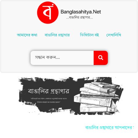
Skip
To
আমাদের কথা
বাঙালির গ্রন্থাগার
ডিজিটাল বই
লেখালিখি
Content
বাঙালির গ্রন্থাগারে আপনাদের সকলকে জান