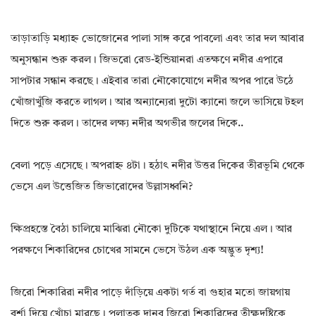
তাড়াতাড়ি মধ্যাহ্ন ভোজোনের পালা সাঙ্গ করে পাবলো এবং তার দল আবার
অনুসন্ধান শুরু করল। জিভরো রেড-ইন্ডিয়ানরা এতক্ষণে নদীর এপারে
সাপটার সন্ধান করছে। এইবার তারা নৌকোযোগে নদীর অপর পারে উঠে
খোঁজাখুঁজি করতে লাগল। আর অন্যান্যেরা দুটো ক্যানো জলে ভাসিয়ে টহল
দিতে শুরু করল। তাদের লক্ষ্য নদীর অগভীর জলের দিকে..
বেলা পড়ে এসেছে। অপরাহ্ন ৪টা। হঠাৎ নদীর উত্তর দিকের তীরভূমি থেকে
ভেসে এল উত্তেজিত জিভারোদের উল্লাসধ্বনি?
ক্ষিপ্রহস্তে বৈঠা চালিয়ে মাঝিরা নৌকো দুটিকে যথাস্থানে নিয়ে এল। আর
পরক্ষণে শিকারিদের চোখের সামনে ভেসে উঠল এক অদ্ভুত দৃশ্য!
জিরো শিকারিরা নদীর পাড়ে দাঁড়িয়ে একটা গর্ত বা গুহার মতো জায়গায়
বর্শা দিয়ে খোঁচা মারছে। পলাতক দানব জিরো শিকারিদের তীক্ষ্ণদৃষ্টিকে