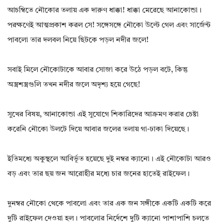
আচম্বিতে নৌকোর তলায় এক দারুণ ধাক্কা! ধাক্কা মেরেছে আনাকোন্ডা।
পরক্ষণেই আত্মপ্রকাশ করল সে! সঙ্গেসঙ্গে নৌকো উল্টে গেল এবং সার্জেন্ট
পাবলো তার দলবল নিয়ে ছিটকে পড়ল নদীর জলে!
সবাই মিলে নৌকোটাকে আবার সোজা করে উঠে পড়ল বটে, কিন্তু
অস্ত্রশস্ত্রগুলি তখন নদীর জলে অদৃশ্য হয়ে গেছে!
সুখের বিষয়, আনাকোন্ডা এই সুযোগে শিকারিদের আক্রমণ করার চেষ্টা
করেনি নৌকো উলটে দিয়ে আবার জলের তলায় গা-ঢাকা দিয়েছে।
ইতিমধ্যে অকুস্থলে আবির্ভূত হয়েছে দুই নম্বর ক্যানো। এই নৌকোটা আরও
বড় এবং তার ছয় জন আরোহীর মধ্যে চার জনের হাতেই রাইফেল।
দুনম্বর নৌকো থেকে পাবলো এবং তার এক জন সঙ্গীকে একটি একটি করে
দুটি রাইফেল দেওয়া হল। পাবলোর নির্দেশে দুটি ক্যানো পাশাপাশি চলতে