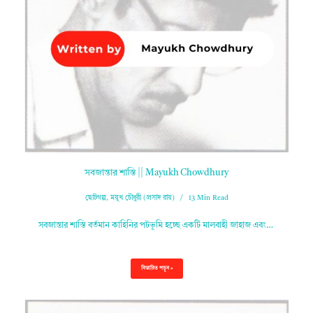
সবজান্তার শাস্তি || Mayukh Chowdhury
ছোটগল্প
,
ময়ূখ চৌধুরী (প্রসাদ রায়)
13 Min Read
সবজান্তার শাস্তি বর্তমান কাহিনির পটভূমি হচ্ছে একটি মালবাহী জাহাজ এবং…
বিস্তারিত পড়ুন »