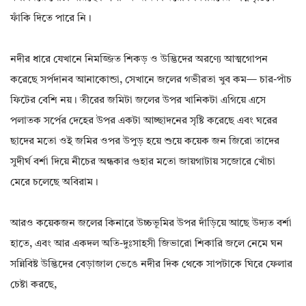
ফাঁকি দিতে পারে নি।
নদীর ধারে যেখানে নিমজ্জিত শিকড় ও উদ্ভিদের অরণ্যে আত্মগোপন
করেছে সর্পদানব আনাকোন্ডা, সেখানে জলের গভীরতা খুব কম— চার-পাঁচ
ফিটের বেশি নয়। তীরের জমিটা জলের উপর খানিকটা এগিয়ে এসে
পলাতক সর্পের দেহের উপর একটা আচ্ছাদনের সৃষ্টি করেছে এবং ঘরের
ছাদের মতো ওই জমির ওপর উপুড় হয়ে শুয়ে কয়েক জন জিরো তাদের
সুদীর্ঘ বর্শা দিয়ে নীচের অন্ধকার গুহার মতো জায়গাটায় সজোরে খোঁচা
মেরে চলেছে অবিরাম।
আরও কয়েকজন জলের কিনারে উচ্চভূমির উপর দাঁড়িয়ে আছে উদ্যত বর্শা
হাতে, এবং আর একদল অতি-দুঃসাহসী জিভারো শিকারি জলে নেমে ঘন
সন্নিবিষ্ট উদ্ভিদের বেড়াজাল ভেঙে নদীর দিক থেকে সাপটাকে ঘিরে ফেলার
চেষ্টা করছে,