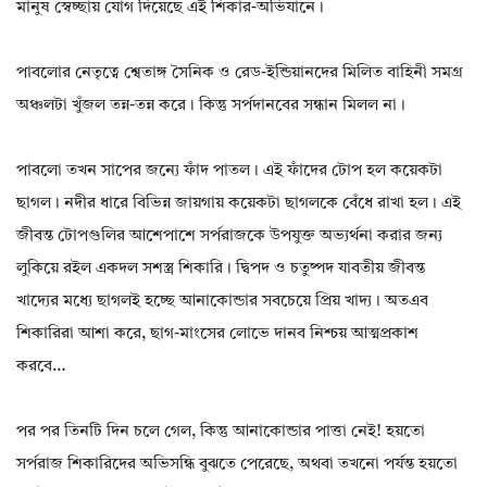
মানুষ স্বেচ্ছায় যোগ দিয়েছে এই শিকার-অভিযানে।
পাবলোর নেতৃত্বে শ্বেতাঙ্গ সৈনিক ও রেড-ইন্ডিয়ানদের মিলিত বাহিনী সমগ্র
অঞ্চলটা খুঁজল তন্ন-তন্ন করে। কিন্তু সর্পদানবের সন্ধান মিলল না।
পাবলো তখন সাপের জন্যে ফাঁদ পাতল। এই ফাঁদের টোপ হল কয়েকটা
ছাগল। নদীর ধারে বিভিন্ন জায়গায় কয়েকটা ছাগলকে বেঁধে রাখা হল। এই
জীবন্ত টোপগুলির আশেপাশে সর্পরাজকে উপযুক্ত অভ্যর্থনা করার জন্য
লুকিয়ে রইল একদল সশস্ত্র শিকারি। দ্বিপদ ও চতুষ্পদ যাবতীয় জীবন্ত
খাদ্যের মধ্যে ছাগলই হচ্ছে আনাকোন্ডার সবচেয়ে প্রিয় খাদ্য। অতএব
শিকারিরা আশা করে, ছাগ-মাংসের লোভে দানব নিশ্চয় আত্মপ্রকাশ
করবে…
পর পর তিনটি দিন চলে গেল, কিন্তু আনাকোন্ডার পাত্তা নেই! হয়তো
সর্পরাজ শিকারিদের অভিসন্ধি বুঝতে পেরেছে, অথবা তখনো পর্যন্ত হয়তো