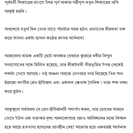
পূর্ববর্তী শিকারের মাংসে উদর পূর্ণ থাকায় সরীসৃপ নতুন শিকারের প্রতি
আকৃষ্ট হয়নি।
অবশেষে চতুর্থ দিন ভোর সাড়ে পাঁচটার সময় হঠাৎ প্রভাতের নীরবতা ভঙ্গ
করে জাগল একটা ছাগল কণ্ঠের কাতর আর্তনাদ!
আরাবেলা নামক একটি ছোট জলধার যেখানে কুরারে নদীর বিপুল
জলস্রোতের সঙ্গে মিলিত হয়েছে, তার নীকটবর্তী তীরভূমির উপর থেকেই
শব্দটা ভেসে আসছে। ওই অঞ্চল পাহারা দেওয়ার ভার নিয়েছে তিন জন
ইয়াম্বো-জাতীয় রেড-ইন্ডিয়ান এবং একজন শ্বেতাঙ্গ সৈনিক। তারা শব্দ লক্ষ্য
করে ছুটল।
আকুস্থলে সর্বপ্রথম যে রেড-ইন্ডিয়ানটি পদার্পণ করল, তার চোখের সামনে
ভেসে উঠল এক ভয়ংকর দৃশ্য আনাকোন্ডার প্রচণ্ড আলিঙ্গনের মধ্যে নিশ্চল
হয়ে আছে হতভাগ্য ছাগলের প্রাণহীন দেহ! আক্রান্ত হয়ে একবারই আর্তনাদ