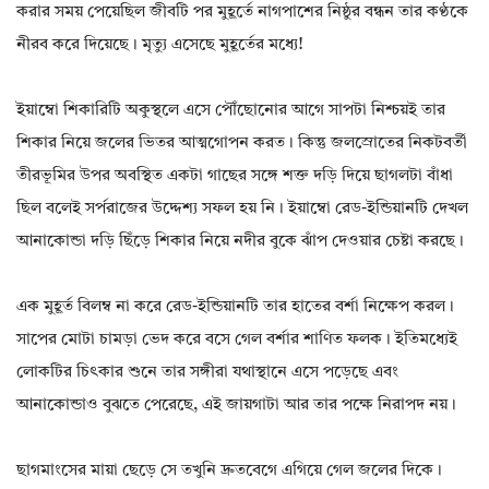
করার সময় পেয়েছিল জীবটি পর মুহূর্তে নাগপাশের নিষ্ঠুর বন্ধন তার কণ্ঠকে
নীরব করে দিয়েছে। মৃত্যু এসেছে মুহূর্তের মধ্যে!
ইয়াম্বো শিকারিটি অকুস্থলে এসে পৌঁছোনোর আগে সাপটা নিশ্চয়ই তার
শিকার নিয়ে জলের ভিতর আত্মগোপন করত। কিন্তু জলস্রোতের নিকটবর্তী
তীরভূমির উপর অবস্থিত একটা গাছের সঙ্গে শক্ত দড়ি দিয়ে ছাগলটা বাঁধা
ছিল বলেই সর্পরাজের উদ্দেশ্য সফল হয় নি। ইয়াম্বো রেড-ইন্ডিয়ানটি দেখল
আনাকোন্ডা দড়ি ছিঁড়ে শিকার নিয়ে নদীর বুকে ঝাঁপ দেওয়ার চেষ্টা করছে।
এক মুহূর্ত বিলম্ব না করে রেড-ইন্ডিয়ানটি তার হাতের বর্শা নিক্ষেপ করল।
সাপের মোটা চামড়া ভেদ করে বসে গেল বর্শার শাণিত ফলক। ইতিমধ্যেই
লোকটির চিৎকার শুনে তার সঙ্গীরা যথাস্থানে এসে পড়েছে এবং
আনাকোন্ডাও বুঝতে পেরেছে, এই জায়গাটা আর তার পক্ষে নিরাপদ নয়।
ছাগমাংসের মায়া ছেড়ে সে তখুনি দ্রুতবেগে এগিয়ে গেল জলের দিকে।