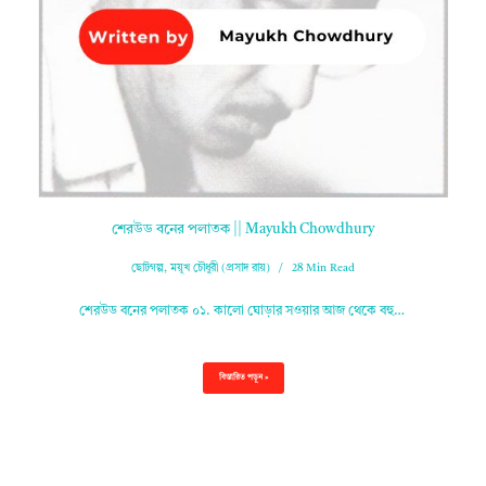
শেরউড বনের পলাতক || Mayukh Chowdhury
ছোটগল্প
,
ময়ূখ চৌধুরী (প্রসাদ রায়)
28 Min Read
শেরউড বনের পলাতক ০১. কালো ঘোড়ার সওয়ার আজ থেকে বহু…
বিস্তারিত পড়ুন »