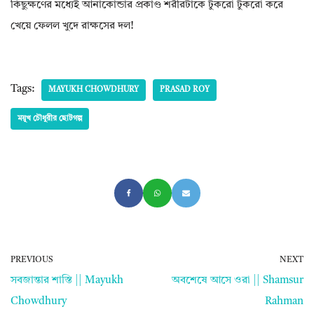
কিছুক্ষণের মধ্যেই আনাকোন্ডার প্রকাণ্ড শরীরটাকে টুকরো টুকরো করে
খেয়ে ফেলল খুদে রাক্ষসের দল!
Tags:
MAYUKH CHOWDHURY
PRASAD ROY
ময়ূখ চৌধুরীর ছোটগল্প
PREVIOUS
NEXT
সবজান্তার শাস্তি || Mayukh
অবশেষে আসে ওরা || Shamsur
Chowdhury
Rahman