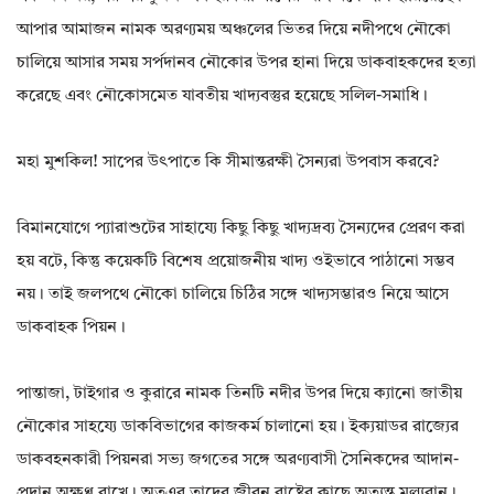
আপার আমাজন নামক অরণ্যময় অঞ্চলের ভিতর দিয়ে নদীপথে নৌকো
চালিয়ে আসার সময় সর্পদানব নৌকোর উপর হানা দিয়ে ডাকবাহকদের হত্যা
করেছে এবং নৌকোসমেত যাবতীয় খাদ্যবস্তুর হয়েছে সলিল-সমাধি।
মহা মুশকিল! সাপের উৎপাতে কি সীমান্তরক্ষী সৈন্যরা উপবাস করবে?
বিমানযোগে প্যারাশুটের সাহায্যে কিছু কিছু খাদ্যদ্রব্য সৈন্যদের প্রেরণ করা
হয় বটে, কিন্তু কয়েকটি বিশেষ প্রয়োজনীয় খাদ্য ওইভাবে পাঠানো সম্ভব
নয়। তাই জলপথে নৌকো চালিয়ে চিঠির সঙ্গে খাদ্যসম্ভারও নিয়ে আসে
ডাকবাহক পিয়ন।
পান্তাজা, টাইগার ও কুরারে নামক তিনটি নদীর উপর দিয়ে ক্যানো জাতীয়
নৌকোর সাহয্যে ডাকবিভাগের কাজকর্ম চালানো হয়। ইক্যয়াডর রাজ্যের
ডাকবহনকারী পিয়নরা সভ্য জগতের সঙ্গে অরণ্যবাসী সৈনিকদের আদান-
প্রদান অক্ষুণ্ণ রাখে। অতএব তাদের জীবন রাষ্ট্রের কাছে অত্যন্ত মূল্যবান।