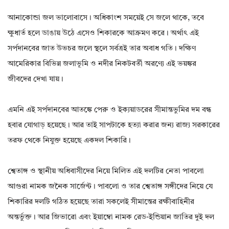
আনাকোন্ডা জল ভালোবাসে। অধিকাংশ সময়েই সে জলে থাকে, তবে
ক্ষুধার্ত হলে ডাঙায় উঠে এসেও শিকারকে আক্রমণ করে। অর্থাৎ এই
সর্পদানবের জাত উভচর জলে স্থলে সর্বত্রই তার অবাধ গতি। দক্ষিণ
আমেরিকার বিভিন্ন জলাভূমি ও নদীর নিকটবর্তী অরণ্যে এই ভয়ঙ্কর
জীবদের দেখা যায়।
এমনি এই সর্পদানবের আতঙ্কে পেরু ও ইক্যয়াডরের সীমান্তভুমির দম বন্ধ
হবার যোগাড় হয়েছে। আর তাই সাপটাকে হত্যা করার জন্য রাজ্য সরকারের
তরফ থেকে নিযুক্ত হয়েছে একদল শিকারি।
শ্বেতাঙ্গ ও স্থানীয় অধিবাসীদের নিয়ে মিলিত এই দলটির নেতা পাবলো
আগুরা নামক জনৈক সার্জেন্ট। পাবলো ও তার শ্বেতাঙ্গ সঙ্গীদের নিয়ে যে
শিকারির দলটি গঠিত হয়েছে তারা সকলেই সীমান্তের রক্ষীবাহিনীর
অন্তর্ভুক্ত। আর জিভারো এবং ইয়াম্বো নামক রেড-ইন্ডিয়ান জাতির দুই দল