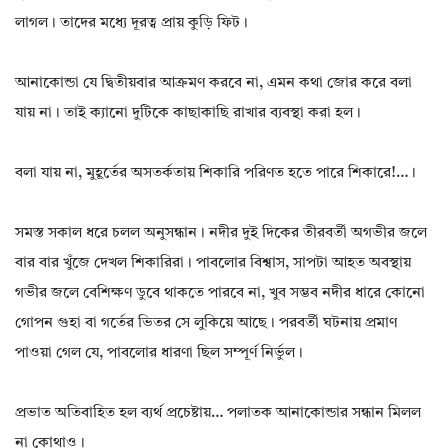
লাগল। তাদের মধ্যে দূরত্ব প্রায় কুড়ি ফিট।
আনাকোন্ডা যে দ্বিতীয়বার আক্রমণ করবে না, এমন কথা জোর করে বলা
যায় না। তাই ক্যানো দুটিকে কাছাকাছি রাখার ব্যবস্থা করা হল।
বলা যায় না, মুহূর্তের অসতর্কতায় শিকারি পরিণত হতে পারে শিকারে!…।
সমস্ত সকাল ধরে চলল অনুসন্ধান। নদীর দুই দিকের তীরবর্তী অগভীর জলে
বার বার খুঁজে দেখল শিকারিরা। পাবলোর বিশ্বাস, সাপটা আহত অবস্থায়
গভীর জলে বেশিক্ষণ ডুবে থাকতে পারবে না, খুব সম্ভব নদীর ধারে কোনো
গোপন গুহা বা গর্তের ভিতর সে লুকিয়ে আছে। পরবর্তী ঘটনায় প্রমাণ
পাওয়া গেল যে, পাবলোর ধারণা ছিল সম্পূর্ণ নির্ভুল।
প্রভাত অতিবাহিত হল ব্যর্থ প্রচেষ্টায়… পলাতক আনাকোন্ডার সন্ধান মিলল
না কোথাও।