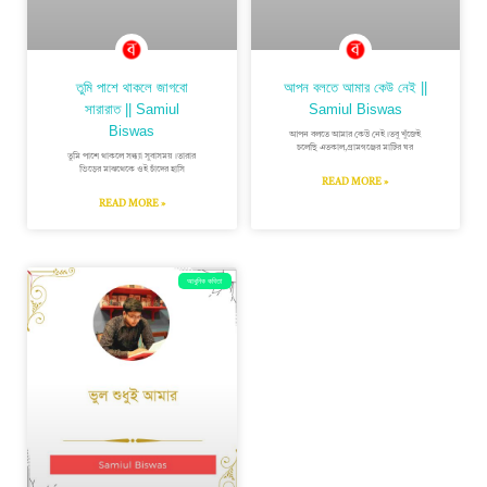
তুমি পাশে থাকলে জাগবো
আপন বলতে আমার কেউ নেই ||
সারারাত || Samiul
Samiul Biswas
Biswas
আপন বলতে আমার কেউ নেই।তবু খুঁজেই
চলেছি এতকাল,গ্রামগঞ্জের মাটির ঘর
তুমি পাশে থাকলে সন্ধ্যা সুবাসময়।তারার
ভিড়ের মাঝথেকে ওই চাঁদের হাসি
READ MORE »
READ MORE »
আধুনিক কবিতা