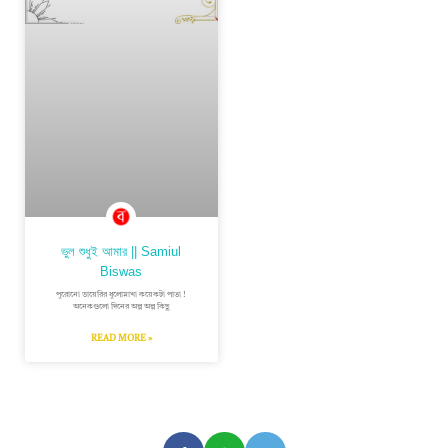
ভুল শুধুই আমার || Samiul
Biswas
পুরোনো ডায়েরির ধুলোমাখা কয়েকটা পাতা !
অনেকগুলো দিনের অল্প অল্প কিছু
READ MORE »