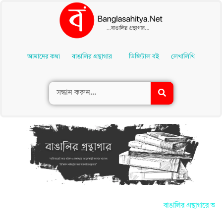
Skip
To
আমাদের কথা
বাঙালির গ্রন্থাগার
ডিজিটাল বই
লেখালিখি
Content
বাঙালির গ্রন্থাগারে আপন