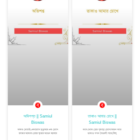
অভিশপ্ত || Samiul
তাকাও আমার চোখে ||
Biswas
Samiul Biswas
অক্ষম মেয়েটা,একচোখে মৃত্যুআর এক চোখে
কবে থেকে প্রেম পুষছো চোখে?অমন করে
জন্মের আকাল।রোজ ক্ষুধার আগুন জ্বালায়
তাকাও যখন বৈতরণী পারে,বিন্দু