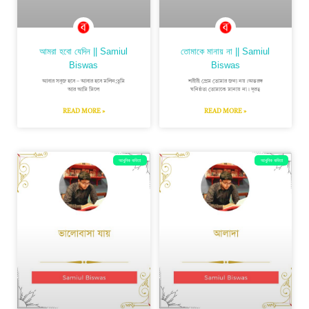
আমরা হবো যেদিন || Samiul
তোমাকে মানায় না || Samiul
Biswas
Biswas
আবার সবুজ হবে – আবার হবে মলিন;তুমি
শরীরী প্রেম তোমার জন্য নয়।অন্তরঙ্গ
আর আমি মিলে
ঘনিষ্ঠতা তোমাকে মানায় না। দূরত্ব
READ MORE »
READ MORE »
আধুনিক কবিতা
আধুনিক কবিতা