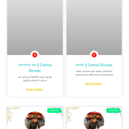
ভালোবাসা যায় || Samiul
আলাদা || Samiul Biswas
Biswas
আজও আমাদের পছন্দ আলাদা।একই স্টলে
একজনের হাতে মাটির ভাঁড়ে চা,আরেকজনের
এক ভ্রমরা দুঃখ বিলাসিনী।গায়ে শুধু প্রশ্ন
রেণুউত্তর খোঁজে নি।সেই যে
READ MORE »
READ MORE »
আধুনিক কবিতা
আধুনিক কবিতা