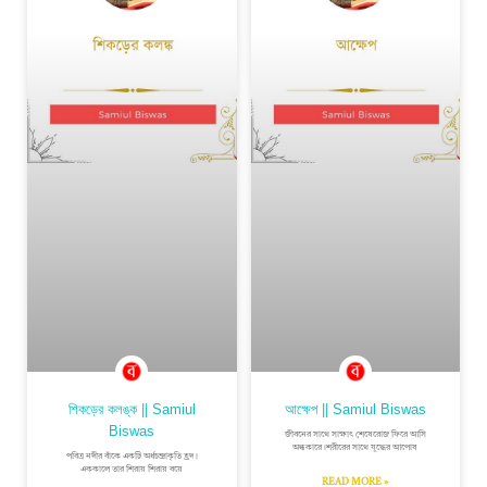
শিকড়ের কলঙ্ক || Samiul
আক্ষেপ || Samiul Biswas
Biswas
জীবনের সাথে সাক্ষাৎ শেষেরোজ ফিরে আসি
অন্ধকারে।শরীরের সাথে যুদ্ধের আপোষ
পবিত্র নদীর বাঁকে একটি অর্ধচন্দ্রাকৃতি হ্রদ।
এককালে তার শিরায় শিরায় বয়ে
READ MORE »