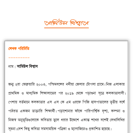
সামিউল বিশ্বাস
লেখক
পরিচিতি
—————————
নাম :
সামিউল বিশ্বাস
জন্ম ২রা ফেব্রুয়ারি ২০০৩, পশ্চিমবঙ্গের নদীয়া জেলার টোপলা গ্রামে। নিজ এলাকায়
প্রাথমিক ও মাধ্যমিক শিক্ষালাভের পর ২০১৯ থেকে পড়াশুনা সূত্রে কলকাতাবাসী।
পেশায় বর্তমানে কলকাতার এস এস কে এম ওরফে পিজি হাসপাতালের তৃতীয় বর্ষে
পাঠরত একজন ডাক্তারি শিক্ষার্থী। পড়াশোনার ফাঁকে পারিপার্শ্বিক দৃশ্য, কল্পনা ও
নিজস্ব অনুভূতিগুলোকে কবিতায় তুলে ধরার উদ্দেশে একান্ত শখের বশেই লেখালিখির
সূচনা। বেশ কিছু কবিতা সমসাময়িক পত্রিকা ও ম্যাগাজিনেও প্রকাশিত হয়েছে।