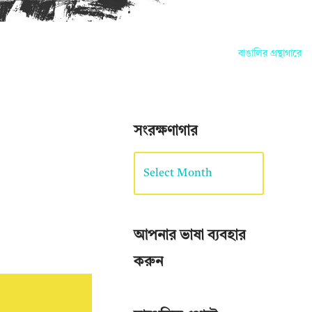
বাঙালির গ্রন্থাগারে আপ
সংরক্ষণাগার
আপনার ভাষা ব্যবহার
করুন