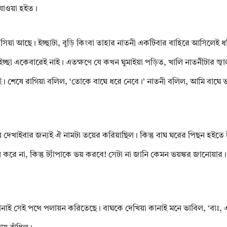
 যাওয়া হইত।
সিয়া আছে। ইচ্ছাটা, বুড়ি কিংবা তাহার নাতনী একটিবার বাহিরে আসিলেই ধর
চ্ছা একেবারেই নাই। এতক্ষণে যে কখন ঘুমাইয়া পড়িত, খালি নাতনীটার জ্বা
নাই। শেষে রাগিয়া বলিল, ‘তোকে বাঘে ধরে নেবে।’ নাতনী বলিল, আমি বাঘে ভ
ভয় দেখাইবার জন্যই ঐ নামটা তয়ের করিয়াছিল। কিন্তু বাঘ ঘরের পিছন হইতে ট্
রে না, কিন্তু ট্যাঁপাকে ভয় করবে! সেটা না জানি কেমন ভয়ঙ্কর জানোয়ার
নাই সেই পথে পলায়ন করিতেছে। বাঘকে দেখিয়া কানাই মনে ভাবিল, ‘বাঃ, 