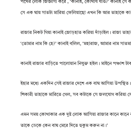
পথের লোক জিজ্ঞাসা করে , ‘কানাই, কোথায যাও?’ কানাই সে 
সে এক ঘায় সাতটা মারিয়া ফেলিয়াছে! এখন কি আর তাহাকে কা
রাজার নিকট গিয়া কানাই জোড়হাত করিয়া দাঁড়াইল। রাজা তাহার 
‘তোমার নাম কি হে?’ কানাই বলিল, ‘মহারাজ, আমার নাম সাতম
কানাই রাজার বাড়িতে পালোয়ান নিযুক্ত হইল। মাইনে পঞ্চাশ ট
ইহার মধ্যে একদিন সেই রাজার দেশে এক বাঘ আসিয়া উপস্থিত। স
শিকারী তাহাকে মারিতে গেল, সব কটাকে সে জলযোগ করিয়া ফে
এমন সময় কোথাকার এক দুষ্ট লোক আসিয়া রাজার কানে কানে 
তাকে ডেকে কেন বাঘ মেরে দিতে হুকুম করুন না।’