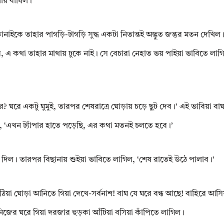
ায় বাঁধিল।
াইকে তাহার পাগড়ি-টাগড়ি সুদ্ধ একটা নিতান্তই অদ্ভুত জন্তুর মতন দেখিল।
 এ কথা তাহার মাথায় ঢুকে নাই। সে বেচারা নেহাত ভয় পাইয়া ভাবিতে লাগি
 ঘরে একটু ঘুমুই, তারপর শেষরাত্রে ঘোড়ায় চড়ে ছুট দেব।’ এই ভাবিয়া বা
, ‘এখন ট্যাঁপার হাতে পড়েছি, এর কথা মতনই চলতে হবে।’
 দিল। তারপর বিছানায় শুইয়া ভাবিতে লাগিল, ‘শেষ রাতেই উঠে পালাব।’
য়া ঘোড়া আনিতে গিয়া দেখে-সর্বনাশ! বাঘ যে ঘরে বন্ধ আছে! বাহিরে আসি
িজের ঘরে গিয়া দরজার হুড়কা আঁটিয়া বসিয়া কাঁপিতে লাগিল।