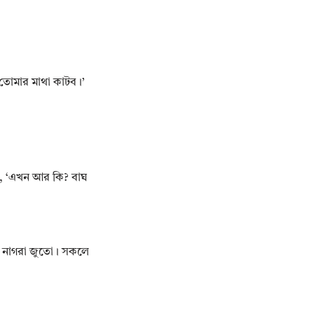
তোমার মাথা কাটব।’
িল, ‘এখন আর কি? বাঘ
ে নাগরা জুতো। সকলে