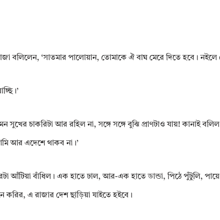
াজা বলিলেন, ‘সাতমার পালোয়ান, তোমাকে ঐ বাঘ মেরে দিতে হবে। নইলে 
চ্ছি।’
 সুখের চাকরিটা আর রহিল না, সঙ্গে সঙ্গে বুঝি প্রাণটাও যায়! কানাই বল
 আমি আর এদেশে থাকব না।’
রটা আঁটিয়া বাঁধিল। এক হাতে ঢাল, আর-এক হাতে ডান্ডা, পিঠে পুঁটুলি, পায়
নে করির, এ রাজার দেশ ছাড়িয়া যাইতে হইবে।