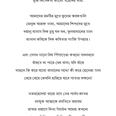
বুঝি নিঃসঙ্গতা কালো সহোদর তার!
আমাদের রমণীর মুখে ফুলের স্তবকগুলি
মেলুক আরক্ত ডানা, আমাদের শিশুদের মুখে
দয়ালু বাতাস দিক চুমু ঘন ঘন, ফুলবাগানের ডাল
মাতাল কবিকে দিক কবিতার পংক্তি উপহার।
এবং সেসব ডালে বিষ পিঁপাড়েরা কখনো সদলবলে
বাঁধতে না পারে যেন বাসা; যদি বাঁধে
তাহলে কি করে যাবো বাগানের পথে? কী করে ছেলেরা ডাল
বেয়ে বেয়ে কেবলি হারিয়ে যাবে পাতার জঙ্গলে?
ভদ্রমহোদয়! বারো মাস তের পার্বণ-কাতর
লাজুক আত্মাকে বসতিতে যথাযথ
রাখার প্রয়াসে নিত্য উচাটন আমরা কখনো