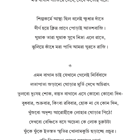
মস্ত বাগান সাজিয়ে দেবে, দৈবে কতোই ঘটে!
শিল্পকর্মে আস্থা ছিল বলেই ক্ষুধার দাঁতে
দীর্ণ হয়ে ক্লিন্ন প্রাণে পোড়াই আতশবাজি।
ঘুমাক তারা ঘুমাক সুখে নিদ্রা এলে রাতে,
ঝুলিয়ে কাঁধে মরা পাখি আমরা ঘুরতে রাজি।
৩
এমন বাগান চাই যেখানে গেলেই নির্বিবাদে
লতাপাতা জড়ানো ঘোড়ার মূর্তি দেখে অচিরাৎ
ভুলবো দুঃসহ শোক, বস্তুত বাগানে এসে কোনো কোনো দিন-
বুধবার, শুক্রবার, কিংবা রবিবার, হোক না যে কোন দিন,
খুঁজবো অদৃশ্য আরোহীকে লোহার ঘোড়ার পিঠে!
দেখবো বেঞ্চিতে বসে অচেনা কে লোক চুরুটটা
ফুঁকে ফুঁকে ইতস্তত স্মৃতির খোলামকুচি ছড়াচ্ছে প্রচুর।