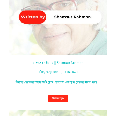
নিরন্তর দোটানায় || Shamsur Rahman
কবিতা
,
শামসুর রাহমান
1 Min Read
নিরন্তর দোটানায় আজ আমি ক্লান্ত, হতাশ্বাস;এক স্তূপ বেদনার মতো পড়ে…
বিস্তারিত পড়ুন »