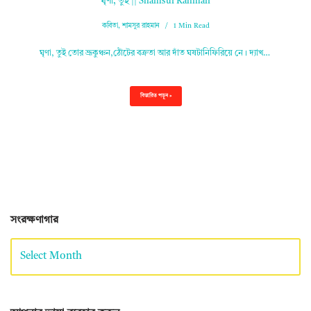
ঘৃণা, তুই || Shamsur Rahman
কবিতা
,
শামসুর রাহমান
1 Min Read
ঘৃণা, তুই তোর ভ্রূকুঞ্চন,ঠোঁটের বক্রতা আর দাঁত ঘষটানিফিরিয়ে নে। দ্যাখ…
বিস্তারিত পড়ুন »
সংরক্ষণাগার