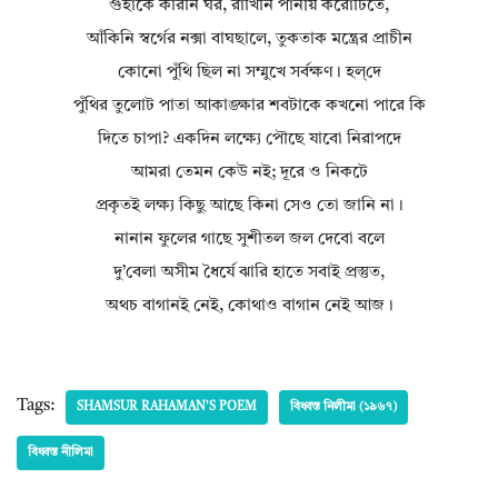
গুহাকে করিনি ঘর, রাখিনি পানীয় করোটিতে,
আঁকিনি স্বর্গের নক্সা বাঘছালে, তুকতাক মন্ত্রের প্রাচীন
কোনো পুঁথি ছিল না সম্মুখে সর্বক্ষণ। হল্‌দে
পুঁথির তুলোট পাতা আকাঙ্ক্ষার শবটাকে কখনো পারে কি
দিতে চাপা? একদিন লক্ষ্যে পৌছে যাবো নিরাপদে
আমরা তেমন কেউ নই; দূরে ও নিকটে
প্রকৃতই লক্ষ্য কিছু আছে কিনা সেও তো জানি না।
নানান ফুলের গাছে সুশীতল জল দেবো বলে
দু’বেলা অসীম ধৈর্যে ঝারি হাতে সবাই প্রস্তুত,
অথচ বাগানই নেই, কোথাও বাগান নেই আজ।
Tags:
SHAMSUR RAHAMAN'S POEM
বিধ্বস্ত নিলীমা (১৯৬৭)
বিধ্বস্ত নীলিমা