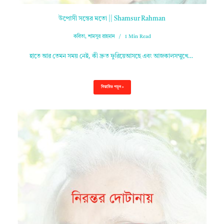
উপোসী সন্তের মতো || Shamsur Rahman
কবিতা
,
শামসুর রাহমান
1 Min Read
হাতে আর তেমন সময় নেই, কী দ্রুত ফুরিয়েআসছে এবং আজকালসম্মুখে…
বিস্তারিত পড়ুন »