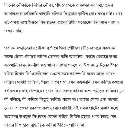
তিলের নৌকাকে তিসির নৌকা, পাঁচবেড়েকে রায়নগর এবং মুন্সেফের
আদালতকে জমিদারি কাছারি বলিতে কিছুমাত্র কুণ্ঠিত বোধ করে নাই। এবং
এই-সমস্ত ভ্রান্ত উত্তরে বিশ্বস্তহৃদয় প্রশ্নকারিণীর সন্তোষের তিলমাত্র ব্যাঘাত
জন্মায় নাই।
পরদিন সন্ধ্যাবেলায় নৌকা কুশীগে গিয়া পৌঁছিল। টিনের ঘরে একখানি
ময়লা চৌকা-কাঁচের লণ্ঠনে তেলের বাতি জ্বালাইয়া ছোটো ডেস্কের উপর
একখানি চামড়ায়-বাঁধা মস্ত খাতা রাখিয়া গা-খোলা ঈশানচন্দ্র টুলের উপর
বসিয়া হিসাব লিখিতেছিলেন। এমন সময় নবদম্পতি ঘরের মধ্যে প্রবেশ
করিল। মৃন্ময়ী ডাকিল, “বাবা।” সে ঘরে এমন কণ্ঠধ্বনি এমন করিয়া কখনো
ধ্বনিত হয় নাই। ঈশানের চোখ দিয়া দর্‌দর্ করিয়া অশ্রু পড়িতে লাগিল। সে
কী বলিবে, কী করিবে কিছুই ভাবিয়া পাইল না। তাহার মেয়ে এবং জামাই
যেন সাম্রাজ্যের যুবরাজ এবং যুবরাজমহিষী; এই সমস্ত পাটের বস্তার মধ্যে
তাহাদের উপযুক্ত সিংহাসন কেমন করিয়া নির্মিত হইতে পারে ইহাই যেন
তাহার দিশাহারা বুদ্ধি ঠিক করিয়া উঠিতে পারিল না।