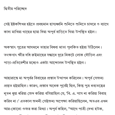
দ্বিতীয় পরিচ্ছেদ
সেই ইষ্টকশিখর হইতে প্রবহমান হাস্যধ্বনি শুনিতে শুনিতে চাদরে ও ব্যাগে
কাদা মাখিয়া গাছের ছায়া দিয়া অপূর্ব বাড়িতে গিয়া উপস্থিত হইল।
অকস্মাৎ পুত্রের আগমনে তাহার বিধবা মাতা পুলকিত হইয়া উঠিলেন।
তৎক্ষণাৎ ক্ষীর দধি রুইমাছের সন্ধানে দূরে নিকটে লোক দৌড়িল এবং
পাড়া-প্রতিবেশীর মধ্যেও একটা আন্দোলন উপস্থিত হইল।
আহারান্তে মা অপূর্বর বিবাহের প্রস্তাব উত্থাপন করিলেন। অপূর্ব সেজন্য
প্রস্তুত হইয়াছিল। কারণ, প্রস্তাব অনেক পূর্বেই ছিল, কিন্তু পুত্র নব্যতন্ত্রের
নূতন ধুয়া ধরিয়া জেদ করিয়া বসিয়াছিল যে, ‘বি. এ. পাস না করিয়া বিবাহ
করিব না।’ এতকাল জননী সেইজন্য অপেক্ষা করিয়াছিলেন, অতএব এখন
আর-কোনো ওজর করা মিথ্যা। অপূর্ব কহিল, “আগে পাত্রী দেখা হউক,