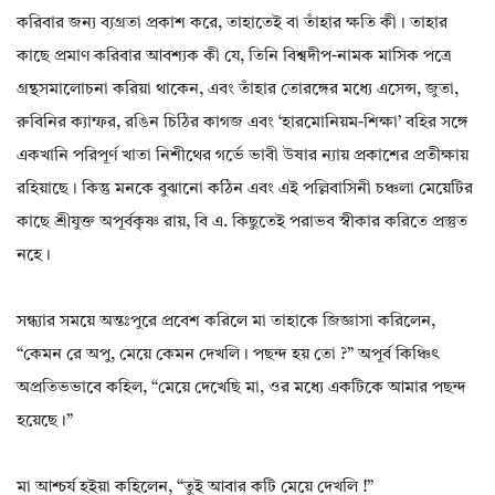
করিবার জন্য ব্যগ্রতা প্রকাশ করে, তাহাতেই বা তাঁহার ক্ষতি কী। তাহার
কাছে প্রমাণ করিবার আবশ্যক কী যে, তিনি বিশ্বদীপ-নামক মাসিক পত্রে
গ্রন্থসমালোচনা করিয়া থাকেন, এবং তাঁহার তোরঙ্গের মধ্যে এসেন্স, জুতা,
রুবিনির ক্যাম্ফর, রঙিন চিঠির কাগজ এবং ‘হারমোনিয়ম-শিক্ষা’ বহির সঙ্গে
একখানি পরিপূর্ণ খাতা নিশীথের গর্ভে ভাবী উষার ন্যায় প্রকাশের প্রতীক্ষায়
রহিয়াছে। কিন্তু মনকে বুঝানো কঠিন এবং এই পল্লিবাসিনী চঞ্চলা মেয়েটির
কাছে শ্রীযুক্ত অপূর্বকৃষ্ণ রায়, বি এ. কিছুতেই পরাভব স্বীকার করিতে প্রস্তুত
নহে।
সন্ধ্যার সময়ে অন্তঃপুরে প্রবেশ করিলে মা তাহাকে জিজ্ঞাসা করিলেন,
“কেমন রে অপু, মেয়ে কেমন দেখলি। পছন্দ হয় তো ?” অপূর্ব কিঞ্চিৎ
অপ্রতিভভাবে কহিল, “মেয়ে দেখেছি মা, ওর মধ্যে একটিকে আমার পছন্দ
হয়েছে।”
মা আশ্চর্য হইয়া কহিলেন, “তুই আবার কটি মেয়ে দেখলি !”