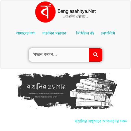
Skip
To
আমাদের কথা
বাঙালির গ্রন্থাগার
ডিজিটাল বই
লেখালিখি
Content
বাঙালির গ্রন্থাগারে আপনাদের সকলকে জানাই স