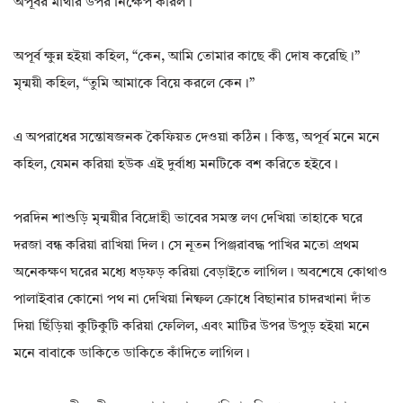
অপূর্বর মাথার উপর নিক্ষেপ করিল।
অপূর্ব ক্ষুন্ন হইয়া কহিল, “কেন, আমি তোমার কাছে কী দোষ করেছি।”
মৃন্ময়ী কহিল, “তুমি আমাকে বিয়ে করলে কেন।”
এ অপরাধের সন্তোষজনক কৈফিয়ত দেওয়া কঠিন। কিন্তু, অপূর্ব মনে মনে
কহিল, যেমন করিয়া হউক এই দুর্বাধ্য মনটিকে বশ করিতে হইবে।
পরদিন শাশুড়ি মৃন্ময়ীর বিদ্রোহী ভাবের সমস্ত লণ দেখিয়া তাহাকে ঘরে
দরজা বন্ধ করিয়া রাখিয়া দিল। সে নূতন পিঞ্জরাবদ্ধ পাখির মতো প্রথম
অনেকক্ষণ ঘরের মধ্যে ধড়ফড় করিয়া বেড়াইতে লাগিল। অবশেষে কোথাও
পালাইবার কোনো পথ না দেখিয়া নিষ্ফল ক্রোধে বিছানার চাদরখানা দাঁত
দিয়া ছিঁড়িয়া কুটিকুটি করিয়া ফেলিল, এবং মাটির উপর উপুড় হইয়া মনে
মনে বাবাকে ডাকিতে ডাকিতে কাঁদিতে লাগিল।