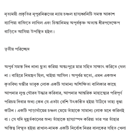
নৃত্যময়ী প্রকৃতির নূপুরনিক্বণের ন্যায় চঞ্চল হাস্যধ্বনিটি সমস্ত আকাশ
ব্যাপিয়া বাজিতে লাগিল এবং চিন্তানিমগ্ন অপূর্বকৃষ্ণ অত্যন্ত ধীরপদেক্ষেপ
বাড়িতে আসিয়া উপস্থিত হইল।
তৃতীয় পরিচ্ছেদ
অপূর্ব সমস্ত দিন নানা ছুতা করিয়া অন্তঃপুরে মার সহিত সাক্ষাৎ করিতে গেল
না। বাহিরে নিমন্ত্রণ ছিল, খাইয়া আসিল। অপূর্বর মতো, এমন একজন
কৃতবিদ্য গম্ভীর ভাবুক লোক একটি সামান্য অশিক্ষিতা বালিকার কাছে
আপনার লুপ্ত গৌরব উদ্ধার করিবার, আপনার আন্তরিক মাহাত্ম্যের পরিপূর্ণ
পরিচয় দিবার জন্য কেন যে এতটা বেশি উৎকণ্ঠিত হইয়া উঠিবে তাহা বুঝা
কঠিন। একটি পাড়াগাঁয়ের চঞ্চল মেয়ে তাঁহাকে সামান্য লোক মনে করিলই
বা। সে যদি মুহূর্তকালের জন্য তাঁহাকে হাস্যাস্পদ করিয়া তার পর তাঁহার
অস্তিত্ব বিস্মৃত হইয়া রাখাল-নামক একটি নির্বোধ নিরর বালকের সহিত খেলা