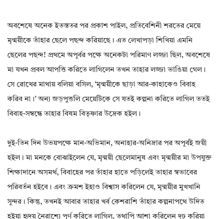
অবশেষে অনেক ইতস্ততর পর প্রকাশ পাইল, প্রতিবেশিনী শরতের মেয়ে
মৃন্ময়ীকে তাঁহার ছেলে পছন্দ করিয়াছে। এত লেখাপড়া শিখিয়া এমনি
ছেলের পছন্দ! প্রথমে অপূর্বর পক্ষে অনেকটা পরিমাণ লজ্জা ছিল, অবশেষে
মা যখন প্রবল আপত্তি করিতে লাগিলেন তখন তাহার লজ্জা ভাঙিয়া গেল।
সে রোখের মাথায় বলিয়া বসিল, ‘মৃন্ময়ীকে ছাড়া আর-কাহাকেও বিবাহ
করিব না।’ অন্য জড়পুত্তলি মেয়েটিকে সে যতই কল্পনা করিতে লাগিল ততই
বিবাহ-সম্বন্ধে তাহার বিষম বিতৃষ্ণার উদ্রেক হইল।
দুই-তিন দিন উভয়পক্ষে মান-অভিমান, অনাহার-অনিদ্রার পর অপূর্বই জয়ী
হইল। মা মনকে বোঝাইলেন যে, মৃন্ময়ী ছেলেমানুষ এবং মৃন্ময়ীর মা উপযুক্ত
শিক্ষাদানে অসমর্থ, বিবাহের পর তাঁহার হাতে পড়িলেই তাহার স্বভাবের
পরিবর্তন হইবে। এবং ক্রমশ ইহাও বিশ্বাস করিলেন যে, মৃন্ময়ীর মুখখানি
সুন্দর। কিন্তু, তখনই আবার তাহার খর্ব কেশরাশি তাঁহার কল্পনাপথে উদিত
হইয়া হৃদয় নৈরাশ্যে পূর্ণ করিতে লাগিল, তথাপি আশা করিলেন দৃঢ় করিয়া