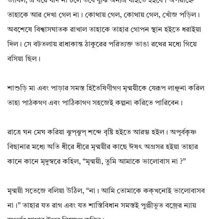
ভাবিল, এ ঘরে যদি না চলে তবে বুঝি অন্যত্র যাইতে হইবে। অপরাহ্নে
তাহাকে আর দেখা গেল না। কোথায় গেল, কোথায় গেল, খোঁজ পড়িল।
অবশেষে বিশ্বাসঘাতক রাখাল তাহাকে তাহার গোপন স্থান হইতে ধরাইয়া
দিল। সে বটতলায় রাধাকান্ত ঠাকুরের পরিত্যক্ত ভাঙা রথের মধ্যে গিয়ে
বসিয়া ছিল।
শাশুড়ি মা এবং পাড়ার সমস্ত হিতৈষিণীগণ মৃন্ময়ীকে যেরূপ লাঞ্ছনা করিল
তাহা পাঠকগণ এবং পাঠিকাগণ সহজেই কল্পনা করিতে পারিবেন।
রাত্রে ঘন মেঘ করিয়া ঝুপ্‌ঝুপ্ শব্দে বৃষ্টি হইতে আরম্ভ হইল। অপূর্বকৃষ্ণ
বিছানার মধ্যে অতি ধীরে ধীরে মৃন্ময়ীর কাছে ঈষৎ অগ্রসর হইয়া তাহার
কানে কানে মৃদুস্বরে কহিল, “মৃন্ময়ী, তুমি আমাকে ভালোবাস না ?”
মৃন্ময়ী সতেজে বলিয়া উঠিল, “না। আমি তোমাকে কক্খনোই ভালোবাসব
না।” তাহার যত রাগ এবং যত শাস্তিবিধান সমস্তই পুঞ্জীভূত বজ্রের ন্যায়