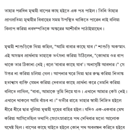
তাহার পরদিন মৃন্ময়ী বাপের কাছ হইতে এক পত্র পাইল। তিনি তাঁহার
প্রাণপ্রতিমা মৃন্ময়ীর বিবাহের সময় উপস্থিত থাকিতে পারেন নাই বলিয়া
বিলাপ করিয়া নবদম্পতিকে অন্তরের আশীর্বাদ পাঠাইয়াছেন।
মৃন্ময়ী শাশুড়িকে গিয়া কহিল, “আমি বাবার কাছে যাব।” শাশুড়ি অকস্মাৎ
এই অসম্ভব প্রার্থনায় তাহাকে ভর্ৎসনা করিয়া উঠিলেন, “কোথায় ওর বাপ
থাকে তার ঠিকানা নেই ; বলে ‘বাবার কাছে যাব’। অনাসৃষ্টি আবদার।” সে
উত্তর না করিয়া চলিয়া গেল। আপনার ঘরে গিয়া দ্বার রুদ্ধ করিয়া নিতান্ত
হতাশ্বাস ব্যক্তি যেমন করিয়া দেবতার কাছে প্রার্থনা করে তেমনি করিয়া
বলিতে লাগিল, “বাবা, আমাকে তুমি নিয়ে যাও। এখানে আমার কেউ নেই।
এখানে থাকলে আমি বাঁচব না।” গভীর রাত্রে তাহার স্বামী নিদ্রিত হইলে
ধীরে ধীরে দ্বার খুলিয়া মৃন্ময়ী গৃহের বাহির হইল। যদিও এক-একবার মেঘ
করিয়া আসিতেছিল তথাপি জ্যোৎস্নারাত্রে পথ দেখিবার মতো আলোক
যথেষ্ট ছিল। বাপের কাছে যাইতে হইলে কোন্ পথ অবলম্বন করিতে হইবে