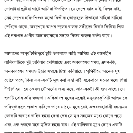
কোথা হইতে একটা উলঙ্গ শিশুকে কোলে লইয়া কোঁকড়া চুলগুলি পিঠে
দোলাইয়া ছুটিয়া ঘাটে আসিয়া উপস্থিত। যে দেশে ব্যাধ নাই, বিপদ নাই,
সেই দেশের হরিণশিশুর মতো নির্ভীক কৌতূহলে দাঁড়াইয়া চাহিয়া চাহিয়া
দেখিতে থাকে, অবশেষে আপন দলের বালক সঙ্গীদের নিকট ফিরিয়া গিয়া
এই নবাগত প্রাণীর আচারব্যবহার সম্বন্ধে বিস্তর বাহুল্য বর্ণনা করে।
আমাদের অপূর্ব ইতিপূর্বে ছুটি উপলক্ষে বাড়ি আসিয়া এই বন্ধনহীন
বালিকাটিকে দুই চারিবার দেখিয়াছে এবং অবকাশের সময়, এমন-কি,
অনবকাশের সময়ও ইহার সম্বন্ধে চিন্তা করিয়াছে। পৃথিবীতে অনেক মুখ
চোখে পড়ে, কিন্তু এক-একটি মুখ বলা কহা নাই একেবারে মনের মধ্যে গিয়া
উত্তীর্ণ হয়। সে কেবল সৌন্দর্যের জন্য নহে, আর-একটা কী গুণ আছে। সে
গুণটি বোধ করি স্বচ্ছতা। অধিকাংশ মুখের মধ্যেই মনুষ্যপ্রকৃতিটি আপনাকে
পরিস্ফুটরূপে প্রকাশ করিতে পারে না; যে মুখে সেই অন্তরগুহাবাসী রহস্যময়
লোকটি অবাধে বাহির হইয়া দেখা দেয় সে মুখ সহস্রের মধ্যে চোখে পড়ে
এবং এক পলকে মনে মুদ্রিত হইয়া যায়। এই বালিকার মুখে চোখে একটি