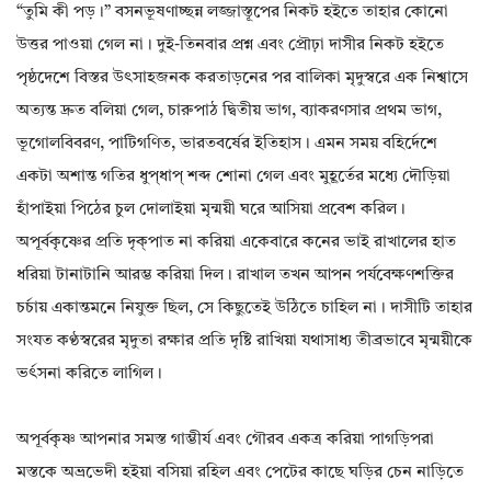
“তুমি কী পড়।” বসনভূষণাচ্ছন্ন লজ্জাস্তূপের নিকট হইতে তাহার কোনো
উত্তর পাওয়া গেল না। দুই-তিনবার প্রশ্ন এবং প্রৌঢ়া দাসীর নিকট হইতে
পৃষ্ঠদেশে বিস্তর উৎসাহজনক করতাড়নের পর বালিকা মৃদুস্বরে এক নিশ্বাসে
অত্যন্ত দ্রুত বলিয়া গেল, চারুপাঠ দ্বিতীয় ভাগ, ব্যাকরণসার প্রথম ভাগ,
ভূগোলবিবরণ, পাটিগণিত, ভারতবর্ষের ইতিহাস। এমন সময় বহির্দেশে
একটা অশান্ত গতির ধুপ্‌ধাপ্ শব্দ শোনা গেল এবং মুহূর্তের মধ্যে দৌড়িয়া
হাঁপাইয়া পিঠের চুল দোলাইয়া মৃন্ময়ী ঘরে আসিয়া প্রবেশ করিল।
অপূর্বকৃষ্ণের প্রতি দৃক্পাত না করিয়া একেবারে কনের ভাই রাখালের হাত
ধরিয়া টানাটানি আরম্ভ করিয়া দিল। রাখাল তখন আপন পর্যবেক্ষণশক্তির
চর্চায় একান্তমনে নিযুক্ত ছিল, সে কিছুতেই উঠিতে চাহিল না। দাসীটি তাহার
সংযত কণ্ঠস্বরের মৃদুতা রক্ষার প্রতি দৃষ্টি রাখিয়া যথাসাধ্য তীব্রভাবে মৃন্ময়ীকে
ভর্ৎসনা করিতে লাগিল।
অপূর্বকৃষ্ণ আপনার সমস্ত গাম্ভীর্য এবং গৌরব একত্র করিয়া পাগড়িপরা
মস্তকে অভ্রভেদী হইয়া বসিয়া রহিল এবং পেটের কাছে ঘড়ির চেন নাড়িতে