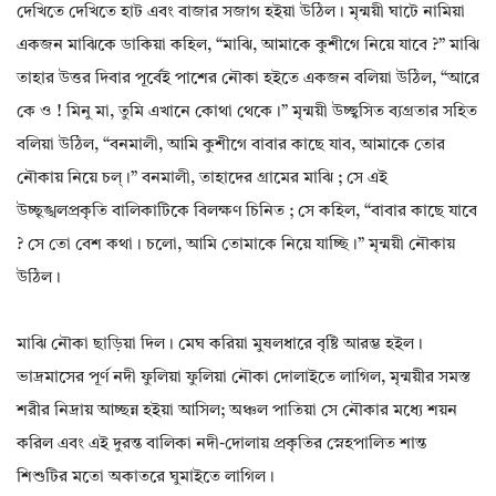
দেখিতে দেখিতে হাট এবং বাজার সজাগ হইয়া উঠিল। মৃন্ময়ী ঘাটে নামিয়া
একজন মাঝিকে ডাকিয়া কহিল, “মাঝি, আমাকে কুশীগে নিয়ে যাবে ?” মাঝি
তাহার উত্তর দিবার পূর্বেই পাশের নৌকা হইতে একজন বলিয়া উঠিল, “আরে
কে ও ! মিনু মা, তুমি এখানে কোথা থেকে।” মৃন্ময়ী উচ্ছ্বসিত ব্যগ্রতার সহিত
বলিয়া উঠিল, “বনমালী, আমি কুশীগে বাবার কাছে যাব, আমাকে তোর
নৌকায় নিয়ে চল্।” বনমালী, তাহাদের গ্রামের মাঝি ; সে এই
উচ্ছৃঙ্খলপ্রকৃতি বালিকাটিকে বিলক্ষণ চিনিত ; সে কহিল, “বাবার কাছে যাবে
? সে তো বেশ কথা। চলো, আমি তোমাকে নিয়ে যাচ্ছি।” মৃন্ময়ী নৌকায়
উঠিল।
মাঝি নৌকা ছাড়িয়া দিল। মেঘ করিয়া মুষলধারে বৃষ্টি আরম্ভ হইল।
ভাদ্রমাসের পূর্ণ নদী ফুলিয়া ফুলিয়া নৌকা দোলাইতে লাগিল, মৃন্ময়ীর সমস্ত
শরীর নিদ্রায় আচ্ছন্ন হইয়া আসিল; অঞ্চল পাতিয়া সে নৌকার মধ্যে শয়ন
করিল এবং এই দুরন্ত বালিকা নদী-দোলায় প্রকৃতির স্নেহপালিত শান্ত
শিশুটির মতো অকাতরে ঘুমাইতে লাগিল।