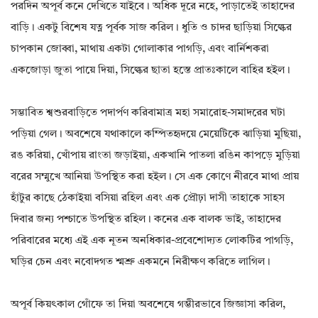
পরদিন অপূর্ব কনে দেখিতে যাইবে। অধিক দূরে নহে, পাড়াতেই তাহাদের
বাড়ি। একটু বিশেষ যত্ন পূর্বক সাজ করিল। ধুতি ও চাদর ছাড়িয়া সিল্কের
চাপকান জোব্বা, মাথায় একটা গোলাকার পাগড়ি, এবং বার্নিশকরা
একজোড়া জুতা পায়ে দিয়া, সিল্কের ছাতা হস্তে প্রাতঃকালে বাহির হইল।
সম্ভাবিত শ্বশুরবাড়িতে পদার্পণ করিবামাত্র মহা সমারোহ-সমাদরের ঘটা
পড়িয়া গেল। অবশেষে যথাকালে কম্পিতহৃদয়ে মেয়েটিকে ঝাড়িয়া মুছিয়া,
রঙ করিয়া, খোঁপায় রাংতা জড়াইয়া, একখানি পাতলা রঙিন কাপড়ে মুড়িয়া
বরের সম্মুখে আনিয়া উপস্থিত করা হইল। সে এক কোণে নীরবে মাথা প্রায়
হাঁটুর কাছে ঠেকাইয়া বসিয়া রহিল এবং এক প্রৌঢ়া দাসী তাহাকে সাহস
দিবার জন্য পশ্চাতে উপস্থিত রহিল। কনের এক বালক ভাই, তাহাদের
পরিবারের মধ্যে এই এক নূতন অনধিকার-প্রবেশোদ্যত লোকটির পাগড়ি,
ঘড়ির চেন এবং নবোদগত শ্মশ্রু একমনে নিরীক্ষণ করিতে লাগিল।
অপূর্ব কিয়ৎকাল গোঁফে তা দিয়া অবশেষে গম্ভীরভাবে জিজ্ঞাসা করিল,