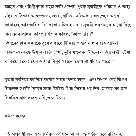
আহার এবং গৃহিণীপনার সহস্র ত্রুটি প্রদর্শন-পূর্বক মৃন্ময়ীকে পরিহাস ও তাহা
লইয়া বালিকার আনন্দকলহ এবং মৌখিক অভিমান। অবশেষে অপূর্ব
জানাইল, আর অধিক দিন থাকা উচিত হয় না। মৃন্ময়ী করুণস্বরে আরো কিছু
দিন সময় প্রার্থনা করিল। ঈশান কহিল, “কাজ নাই।”
বিদায়ের দিন কন্যাকে বুকের কাছে টানিয়া তাহার মাথায় হাত রাখিয়া
অশ্রুগদ্গদকণ্ঠে ঈশান কহিল, “মা, তুমি শ্বশুরঘর উজ্জ্বল করিয়া লক্ষ্মী হইয়া
থাকিয়ো। কেহ যেন আমার মিনুর কোনো দোষ না ধরিতে পারে।”
মৃন্ময়ী কাঁদিতে কাঁদিতে স্বামীর সহিত বিদায় হইল। এবং ঈশান সেই দ্বিগুণ
নিরানন্দ সংকীর্ণ ঘরের মধ্যে ফিরিয়া গিয়া দিনের পর দিন, মাসের পর মাস
নিয়মিত মাল ওজন করিতে লাগিল।
ষষ্ঠ পরিচ্ছেদ
এই অপরাধীযুগল গৃহে ফিরিয়া আসিলে মা অত্যন্ত গম্ভীরভাবে রহিলেন,