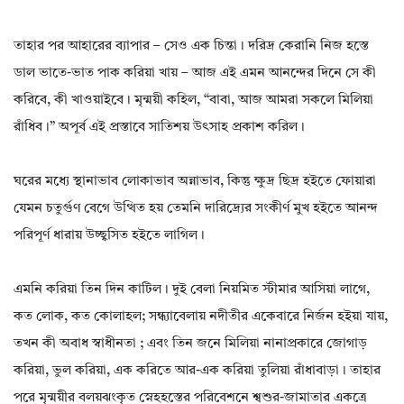
তাহার পর আহারের ব্যাপার – সেও এক চিন্তা। দরিদ্র কেরানি নিজ হস্তে
ডাল ভাতে-ভাত পাক করিয়া খায় – আজ এই এমন আনন্দের দিনে সে কী
করিবে, কী খাওয়াইবে। মৃন্ময়ী কহিল, “বাবা, আজ আমরা সকলে মিলিয়া
রাঁধিব।” অপূর্ব এই প্রস্তাবে সাতিশয় উৎসাহ প্রকাশ করিল।
ঘরের মধ্যে স্থানাভাব লোকাভাব অন্নাভাব, কিন্তু ক্ষুদ্র ছিদ্র হইতে ফোয়ারা
যেমন চতুর্গুণ বেগে উত্থিত হয় তেমনি দারিদ্র্যের সংকীর্ণ মুখ হইতে আনন্দ
পরিপূর্ণ ধারায় উচ্ছ্বসিত হইতে লাগিল।
এমনি করিয়া তিন দিন কাটিল। দুই বেলা নিয়মিত স্টীমার আসিয়া লাগে,
কত লোক, কত কোলাহল; সন্ধ্যাবেলায় নদীতীর একেবারে নির্জন হইয়া যায়,
তখন কী অবাধ স্বাধীনতা ; এবং তিন জনে মিলিয়া নানাপ্রকারে জোগাড়
করিয়া, ভুল করিয়া, এক করিতে আর-এক করিয়া তুলিয়া রাঁধাবাড়া। তাহার
পরে মৃন্ময়ীর বলয়ঝংকৃত স্নেহহস্তের পরিবেশনে শ্বশুর-জামাতার একত্রে