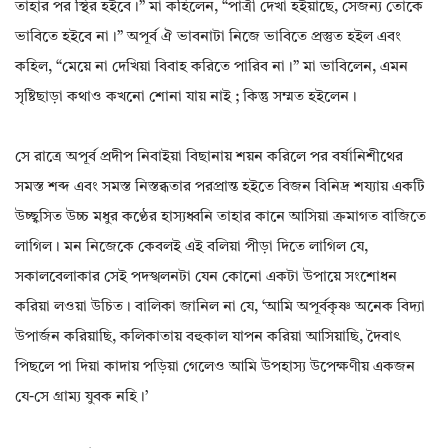
তাহার পর স্থির হইবে।” মা কহিলেন, “পাত্রী দেখা হইয়াছে, সেজন্য তোকে
ভাবিতে হইবে না।” অপূর্ব ঐ ভাবনাটা নিজে ভাবিতে প্রস্তুত হইল এবং
কহিল, “মেয়ে না দেখিয়া বিবাহ করিতে পারিব না।” মা ভাবিলেন, এমন
সৃষ্টিছাড়া কথাও কখনো শোনা যায় নাই ; কিন্তু সম্মত হইলেন।
সে রাত্রে অপূর্ব প্রদীপ নিবাইয়া বিছানায় শয়ন করিলে পর বর্ষানিশীথের
সমস্ত শব্দ এবং সমস্ত নিস্তব্ধতার পরপ্রান্ত হইতে বিজন বিনিদ্র শয্যায় একটি
উচ্ছ্বসিত উচ্চ মধুর কণ্ঠের হাস্যধ্বনি তাহার কানে আসিয়া ক্রমাগত বাজিতে
লাগিল। মন নিজেকে কেবলই এই বলিয়া পীড়া দিতে লাগিল যে,
সকালবেলাকার সেই পদস্খলনটা যেন কোনো একটা উপায়ে সংশোধন
করিয়া লওয়া উচিত। বালিকা জানিল না যে, ‘আমি অপূর্বকৃষ্ণ অনেক বিদ্যা
উপার্জন করিয়াছি, কলিকাতায় বহুকাল যাপন করিয়া আসিয়াছি, দৈবাৎ
পিছলে পা দিয়া কাদায় পড়িয়া গেলেও আমি উপহাস্য উপেক্ষণীয় একজন
যে-সে গ্রাম্য যুবক নহি।’