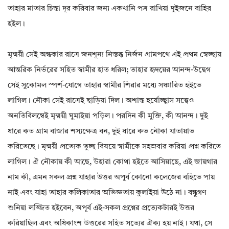
তাহার মাতার চিন্তা দূর করিবার জন্য একখানি পত্র রাখিয়া দুইজনে বাহির
হইল।
মৃন্ময়ী সেই অন্ধকার রাত্রে জনশূন্য নিস্তব্ধ নির্জন গ্রামপথে এই প্রথম স্বেচ্ছায়
আন্তরিক নির্ভরের সহিত স্বামীর হাত ধরিল; তাহার হৃদয়ের আনন্দ-উদ্বেগ
সেই সুকোমল স্পর্শ-যোগে তাহার স্বামীর শিরার মধ্যে সঞ্চারিত হইতে
লাগিল। নৌকা সেই রাত্রেই ছাড়িয়া দিল। অশান্ত হর্ষোচ্ছ্বাস সত্ত্বেও
অনতিবিলম্বেই মৃন্ময়ী ঘুমাইয়া পড়িল। পরদিন কী মুক্তি, কী আনন্দ। দুই
ধারে কত গ্রাম বাজার শস্যক্ষেত্র বন, দুই ধারে কত নৌকা যাতায়াত
করিতেছে। মৃন্ময়ী প্রত্যেক তুচ্ছ বিষয়ে স্বামীকে সহস্রবার করিয়া প্রশ্ন করিতে
লাগিল। ঐ নৌকায় কী আছে, উহারা কোথা হইতে আসিয়াছে, এই জায়গার
নাম কী, এমন সকল প্রশ্ন যাহার উত্তর অপূর্ব কোনো কলেজের বহিতে পায়
নাই এবং যাহা তাহার কলিকাতার অভিজ্ঞতায় কুলাইয়া উঠে না। বন্ধুগণ
শুনিয়া লজ্জিত হইবেন, অপূর্ব এই-সকল প্রশ্নের প্রত্যেকটারই উত্তর
করিয়াছিল এবং অধিকাংশ উত্তরের সহিত সত্যের ঐক্য হয় নাই। যথা, সে