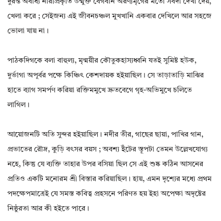
দুরন্ত অবাধ্য নারীপ্রকৃতি উন্মুক্ত বেগবান অরণ্যমৃগের মতো সর্বদা দেখা দেয়,
খেলা করে ; সেইজন্য এই জীবনচঞ্চল মুখখানি একবার দেখিলে আর সহজে
ভোলা যায় না।
পাঠকদিগকে বলা বাহুল্য, মৃন্ময়ীর কৌতুকহাস্যধ্বনি যতই সুমিষ্ট হউক,
দুর্ভাগা অপূর্বর পক্ষে কিঞ্চিৎ কে­শদায়ক হইয়াছিল। সে তাড়াতাড়ি মাঝির
হাতে ব্যাগ সমর্পণ করিয়া রক্তিমমুখে দ্রুতবেগে গৃহ-অভিমুখে চলিতে
লাগিল।
আয়োজনটি অতি সুন্দর হইয়াছিল। নদীর তীর, গাছের ছায়া, পাখির গান,
প্রভাতের রৌদ্র, কুড়ি বৎসর বয়স ; অবশ্য ইঁটের স্তূপটা তেমন উল্লেখযোগ্য
নহে, কিন্তু যে ব্যক্তি তাহার উপর বসিয়া ছিল সে এই শুষ্ক কঠিন আসনের
প্রতিও একটি মনোরম শ্রী বিস্তার করিয়াছিল। হায়, এমন দৃশ্যের মধ্যে প্রথম
পদক্ষেপমাত্রেই যে সমস্ত কবিত্ব প্রহসনে পরিণত হয় ইহা অপেক্ষা অদৃষ্টের
নিষ্ঠুরতা আর কী হইতে পারে।