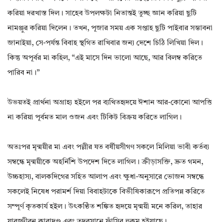
করিয়া দরখাস্ত দিল। সাহেব উপলক্ষটা নিতান্তই তুচ্ছ জ্ঞান করিয়া ছুটি
নামঞ্জুর করিয়া দিলেন। তখন, পূজার সময় এক সপ্তাহ ছুটি পাইবার সম্ভাবনা
জানাইয়া, সে-পর্যন্ত বিবাহ স্থগিত রাখিবার জন্য দেশে চিঠি লিখিয়া দিল।
কিন্তু অপূর্বর মা কহিল, “এই মাসে দিন ভালো আছে, আর বিলম্ব করিতে
পারিব না।”
উভয়তই প্রার্থনা অগ্রাহ্য হইলে পর ব্যথিতহৃদয়ে ঈশান আর-কোনো আপত্তি
না করিয়া পূর্বমত মাল ওজন এবং টিকিট বিক্রয় করিতে লাগিল।
অতঃপর মৃন্ময়ীর মা এবং পল্লীর যত বর্ষীয়সীগণ সকলে মিলিয়া ভাবী কর্তব্য
সম্বন্ধে মৃন্ময়ীকে অহর্নিশি উপদেশ দিতে লাগিল। ক্রীড়াসক্তি, দ্রুত গমন,
উচ্চহাস্য, বালকদিগের সহিত আলাপ এবং ক্ষুধা-অনুসারে ভোজন সম্বন্ধে
সকলেই নিষেধ পরামর্শ দিয়া বিবাহটাকে বিভীষিকারূপে প্রতিপন্ন করিতে
সম্পূর্ণ কৃতকার্য হইল। উৎকণ্ঠিত শঙ্কিত হৃদয়ে মৃন্ময়ী মনে করিল, তাহার
যাবজ্জীবন কারাদণ্ড এবং তদবসানে ফাঁসির হুকুম হইয়াছে।