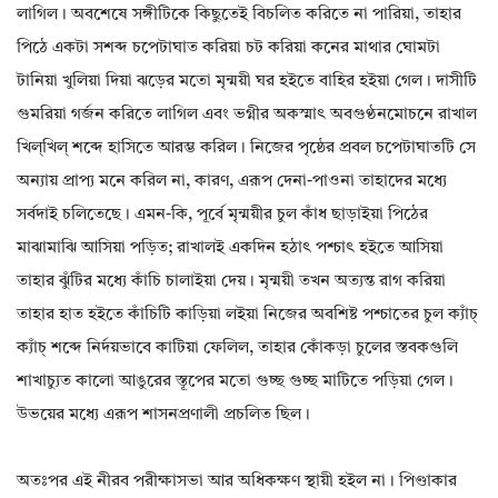
লাগিল। অবশেষে সঙ্গীটিকে কিছুতেই বিচলিত করিতে না পারিয়া, তাহার
পিঠে একটা সশব্দ চপেটাঘাত করিয়া চট করিয়া কনের মাথার ঘোমটা
টানিয়া খুলিয়া দিয়া ঝড়ের মতো মৃন্ময়ী ঘর হইতে বাহির হইয়া গেল। দাসীটি
গুমরিয়া গর্জন করিতে লাগিল এবং ভগ্নীর অকস্মাৎ অবগুণ্ঠনমোচনে রাখাল
খিল্‌খিল্ শব্দে হাসিতে আরম্ভ করিল। নিজের পৃষ্ঠের প্রবল চপেটাঘাতটি সে
অন্যায় প্রাপ্য মনে করিল না, কারণ, এরূপ দেনা-পাওনা তাহাদের মধ্যে
সর্বদাই চলিতেছে। এমন-কি, পূর্বে মৃন্ময়ীর চুল কাঁধ ছাড়াইয়া পিঠের
মাঝামাঝি আসিয়া পড়িত; রাখালই একদিন হঠাৎ পশ্চাৎ হইতে আসিয়া
তাহার ঝুঁটির মধ্যে কাঁচি চালাইয়া দেয়। মৃন্ময়ী তখন অত্যন্ত রাগ করিয়া
তাহার হাত হইতে কাঁচিটি কাড়িয়া লইয়া নিজের অবশিষ্ট পশ্চাতের চুল ক্যাঁচ্
ক্যাঁচ্ শব্দে নির্দয়ভাবে কাটিয়া ফেলিল, তাহার কোঁকড়া চুলের স্তবকগুলি
শাখাচ্যুত কালো আঙুরের স্তূপের মতো গুচ্ছ গুচ্ছ মাটিতে পড়িয়া গেল।
উভয়ের মধ্যে এরূপ শাসনপ্রণালী প্রচলিত ছিল।
অতঃপর এই নীরব পরীক্ষাসভা আর অধিকক্ষণ স্থায়ী হইল না। পিণ্ডাকার