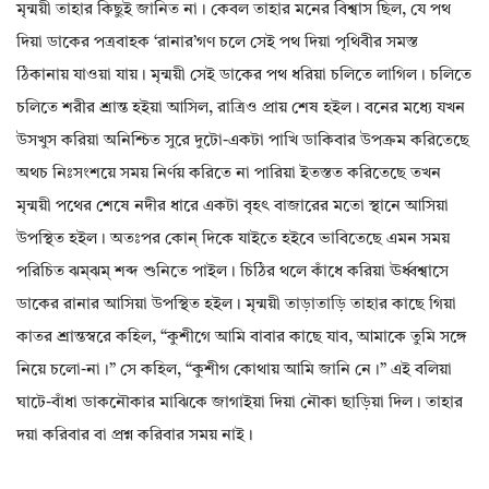
মৃন্ময়ী তাহার কিছুই জানিত না। কেবল তাহার মনের বিশ্বাস ছিল, যে পথ
দিয়া ডাকের পত্রবাহক ‘রানার’গণ চলে সেই পথ দিয়া পৃথিবীর সমস্ত
ঠিকানায় যাওয়া যায়। মৃন্ময়ী সেই ডাকের পথ ধরিয়া চলিতে লাগিল। চলিতে
চলিতে শরীর শ্রান্ত হইয়া আসিল, রাত্রিও প্রায় শেষ হইল। বনের মধ্যে যখন
উসখুস করিয়া অনিশ্চিত সুরে দুটো-একটা পাখি ডাকিবার উপক্রম করিতেছে
অথচ নিঃসংশয়ে সময় নির্ণয় করিতে না পারিয়া ইতস্তত করিতেছে তখন
মৃন্ময়ী পথের শেষে নদীর ধারে একটা বৃহৎ বাজারের মতো স্থানে আসিয়া
উপস্থিত হইল। অতঃপর কোন্ দিকে যাইতে হইবে ভাবিতেছে এমন সময়
পরিচিত ঝম্‌ঝম্ শব্দ শুনিতে পাইল। চিঠির থলে কাঁধে করিয়া ঊর্ধ্বশ্বাসে
ডাকের রানার আসিয়া উপস্থিত হইল। মৃন্ময়ী তাড়াতাড়ি তাহার কাছে গিয়া
কাতর শ্রান্তস্বরে কহিল, “কুশীগে আমি বাবার কাছে যাব, আমাকে তুমি সঙ্গে
নিয়ে চলো-না।” সে কহিল, “কুশীগ কোথায় আমি জানি নে।” এই বলিয়া
ঘাটে-বাঁধা ডাকনৌকার মাঝিকে জাগাইয়া দিয়া নৌকা ছাড়িয়া দিল। তাহার
দয়া করিবার বা প্রশ্ন করিবার সময় নাই।