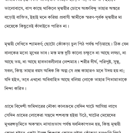
ভালোবাসে, বাপ কাছে থাকিলে মৃন্ময়ীর চোখে অশ্রুবিন্দু তাহার অন্তরে
বড়োই বাজিত, ইহাই মনে করিয়া প্রবাসী স্বামীকে স্মরণ-পূর্বক মৃন্ময়ীর মা
মেয়েকে কিছুতেই কাঁদাইতে পারিত না।
মৃন্ময়ী দেখিতে শ্যামবর্ণ; ছোটো কোঁকড়া চুল পিঠ পর্যন্ত পড়িয়াছে। ঠিক যেন
বালকের মতো মুখের ভাব। মস্ত মস্ত দুটি কালো চক্ষুতে না আছে লজ্জা, না
আছে ভয়, না আছে হাবভাবলীলার লেশমাত্র। শরীর দীর্ঘ, পরিপুষ্ট, সুস্থ,
সবল, কিন্তু তাহার বয়স অধিক কি অল্প সে প্রশ্ন কাহারও মনে উদয় হয় না;
যদি হইত, তবে এখনো অবিবাহিত আছে বলিয়া লোকে তাহার পিতামাতাকে
নিন্দা করিত।
গ্রামে বিদেশী জমিদারের নৌকা কালক্রমে যেদিন ঘাটে আসিয়া লাগে
সেদিন গ্রামের লোকেরা সম্ভ্রমে শশব্যস্ত হইয়া উঠে, ঘাটের মেয়েদের
মুখরঙ্গভূমিতে অকস্মাৎ নাসাগ্রভাগ পর্যন্ত যবনিকাপতন হয়, কিন্তু মৃন্ময়ী