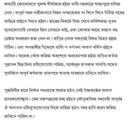
কন্যাটি কোনোমতে পুনশ্চ দীর্ঘাকার হইয়া দাসী-সহকারে অন্তঃপুরে চলিয়া
গেল। অপূর্ব পরম গম্ভীরভাবে বিরল গুম্ফরেখায় তা দিতে দিতে উঠিয়া ঘরের
বাহিরে যাইতে উদ্যত হইল। দ্বারের নিকটে গিয়া দেখে বার্নিশকরা নূতন
জুতাজোড়াটি যেখানে ছিল সেখানে নাই, এবং কোথায় আছে তাহাও বহু
চেষ্টায় অবধারণ করা গেল না। বাড়ির লোক সকলেই বিষম বিব্রত হইয়া
উঠিল। এবং অপরাধীর উদ্দেশে গালি ও ভর্ৎসনা অজস্র বর্ষিত হইতে
লাগিল। অনেক খোঁজ করিয়া অবশেষে অনন্যোপায় হইয়া বাড়ির কর্তার
পুরাতন ছিন্ন ঢিলা চটিজোড়াটা পরিয়া, প্যান্টলুন চাপকান পাগড়ি-সমেত
সুসজ্জিত অপূর্ব কর্দমাক্ত গ্রামপথে অত্যন্ত সাবধানে চলিতে লাগিল।
পুষ্করিণীর ধারে নির্জন পথপ্রান্তে আবার হঠাৎ সেই উচ্চকণ্ঠের অজস্র
হাস্যকলোচ্ছ্বাস। যেন তরুপল্লবের মধ্য হইতে কৌতুকপ্রিয়া বনদেবী অপূর্বর
ঐ অসংগত চটিজুতাজোড়ার দিকে চাহিয়া হঠাৎ আর হাসি ধারণ করিয়া
রাখিতে পারিল না।