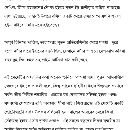
দেখিল, তীরে মহাজনের নৌকা হইতে নূতন ইঁট রাশীকৃত করিয়া নামাইয়া
রাখা হইয়াছে, তাহারই উপরে বসিয়া একটি মেয়ে হাস্যাবেগে এখনি শতধা
হইয়া যাইবে এমনি মনে হইতেছে।
অপূর্ব চিনিতে পারিল, তাহাদেরই নূতন প্রতিবেশিনীর মেয়ে মৃন্ময়ী। দূরে
বড়ো নদীর ধারে ইহাদের বাড়ি ছিল, সেখানে নদীর ভাঙনে দেশত্যাগ করিয়া
বছর দুই-তিন হইল এই গ্রামে আসিয়া বাস করিতেছে।
এই মেয়েটির অখ্যাতির কথা অনেক শুনিতে পাওয়া যায়। পুরুষ গ্রামবাসীরা
স্নেহভরে ইহাকে পাগলী বলে, কিন্তু গ্রামের গৃহিণীরা ইহার উচ্ছৃঙ্খল স্বভাবে
সর্বদা ভীত চিন্তিত শঙ্কান্বিত। গ্রামের যত ছেলেদের সহিতই ইহার খেলা;
সমবয়সী মেয়েদের প্রতি অবজ্ঞার সীমা নাই। শিশুরাজ্যে এই মেয়েটি একটি
ছোটোখাটো বর্গির উপদ্রব বলিলেই হয়। বাপের আদরের মেয়ে কিনা,
সেইজন্য ইহার এতটা দুর্দান্ত প্রতাপ। এই সম্বন্ধে বন্ধুদের নিকট মৃন্ময়ীর মা
স্বামীর বিরুদ্ধে সর্বদা অভিযোগ করিতে ছাড়িত না; অথচ বাপ ইহাকে