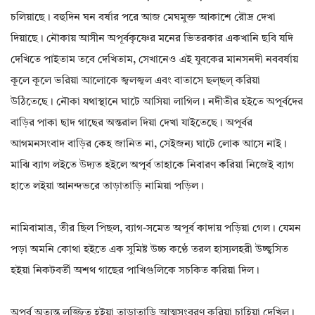
চলিয়াছে। বহুদিন ঘন বর্ষার পরে আজ মেঘমুক্ত আকাশে রৌদ্র দেখা
দিয়াছে। নৌকায় আসীন অপূর্বকৃষ্ণের মনের ভিতরকার একখানি ছবি যদি
দেখিতে পাইতাম তবে দেখিতাম, সেখানেও এই যুবকের মানসনদী নববর্ষায়
কূলে কূলে ভরিয়া আলোকে জ্বলজ্বল এবং বাতাসে ছল্‌ছল্ করিয়া
উঠিতেছে। নৌকা যথাস্থানে ঘাটে আসিয়া লাগিল। নদীতীর হইতে অপূর্বদের
বাড়ির পাকা ছাদ গাছের অন্তরাল দিয়া দেখা যাইতেছে। অপূর্বর
আগমনসংবাদ বাড়ির কেহ জানিত না, সেইজন্য ঘাটে লোক আসে নাই।
মাঝি ব্যাগ লইতে উদ্যত হইলে অপূর্ব তাহাকে নিবারণ করিয়া নিজেই ব্যাগ
হাতে লইয়া আনন্দভরে তাড়াতাড়ি নামিয়া পড়িল।
নামিবামাত্র, তীর ছিল পিছল, ব্যাগ-সমেত অপূর্ব কাদায় পড়িয়া গেল। যেমন
পড়া অমনি কোথা হইতে এক সুমিষ্ট উচ্চ কণ্ঠে তরল হাস্যলহরী উচ্ছ্বসিত
হইয়া নিকটবর্তী অশথ গাছের পাখিগুলিকে সচকিত করিয়া দিল।
অপূর্ব অত্যন্ত লজ্জিত হইয়া তাড়াতাড়ি আত্মসংবরণ করিয়া চাহিয়া দেখিল।