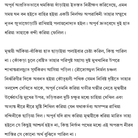
অপূর্ব অপ্রতিভভাবে থমকিয়া দাঁড়াইয়া ইতস্তত নিরীক্ষণ করিতেছে, এমন
সময় ঘন বন হইতে বাহির হইয়া একটি নির্লজ্জ অপরাধিনী তাহার সম্মুখে
নূতন জুতাজোড়াটি রাখিয়াই পলায়নোদ্যত হইল। অপূর্ব দ্রুতবেগে দুই হাত
ধরিয়া তাহাকে বন্দী করিয়া ফেলিল।
মৃন্ময়ী আঁকিয়া-বাঁকিয়া হাত ছাড়াইয়া পলাইবার চেষ্টা করিল, কিন্তু পারিল
না। কোঁকড়া চুলে বেষ্টিত তাহার পরিপুষ্ট সহাস্য দুষ্ট মুখখানির উপরে
শাখান্তরালচ্যুত সূর্যকিরণ আসিয়া পড়িল। রৌদ্রোজ্জ্বল নির্মল চঞ্চল
নির্ঝরিণীর দিকে অবনত হইয়া কৌতূহলী পথিক যেমন নিবিষ্ট দৃষ্টিতে তাহার
তলদেশ দেখিতে থাকে, অপূর্ব তেমনি করিয়া গভীর গম্ভীর নেত্রে মৃন্ময়ীর
ঊর্ধ্বোৎপ্তি মুখের উপর, তড়িত্তরল দুটি চক্ষুর মধ্যে চাহিয়া দেখিল এবং
অত্যন্ত ধীরে ধীরে মুষ্টি শিথিল করিয়া যেন যথাকর্তব্য অসম্পন্ন রাখিয়া
বন্দিনীকে ছাড়িয়া দিল। অপূর্ব যদি রাগ করিয়া মৃন্ময়ীকে ধরিয়া মারিত তাহা
হইলে সে কিছুই আশ্চর্য হইত না, কিন্তু নির্জন পথের মধ্যে এই অপরূপ নীরব
শাস্তির সে কোনো অর্থ বুঝিতে পারিল না।