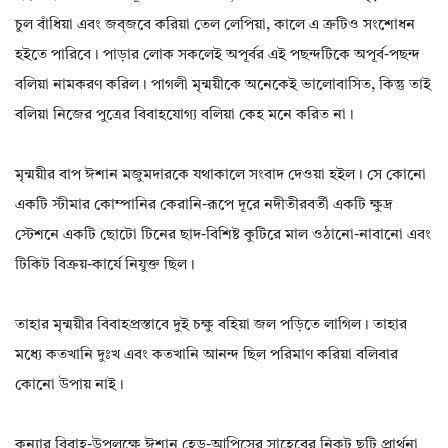
চুল বাঁধিয়া এবং জব্‌জবে করিয়া তেল লেপিয়া, কালে এ ত্রুটিও সংশোধন
হইতে পারিবে। পাড়ার লোক সকলেই অপূর্বর এই পছন্দটিকে অপূর্ব-পছন্দ
বলিয়া নামকরণ করিল। পাগলী মৃন্ময়ীকে অনেকেই ভালোবাসিত, কিন্তু তাই
বলিয়া নিজের পুত্রের বিবাহযোগ্য বলিয়া কেহ মনে করিত না।
মৃন্ময়ীর বাপ ঈশান মজুমদারকে যথাকালে সংবাদ দেওয়া হইল। সে কোনো
একটি স্টীমার কোম্পানির কেরানি-রূপে দূরে নদীতীরবর্তী একটি ক্ষুদ্র
স্টেশনে একটি ছোটো টিনের ছাদ-বিশিষ্ট কুটিরে মাল ওঠানো-নাবানো এবং
টিকিট বিক্রয়-কার্যে নিযুক্ত ছিল।
তাহার মৃন্ময়ীর বিবাহপ্রস্তাবে দুই চক্ষু বহিয়া জল পড়িতে লাগিল। তাহার
মধ্যে কতখানি দুঃখ এবং কতখানি আনন্দ ছিল পরিমাণ করিয়া বলিবার
কোনো উপায় নাই।
কন্যার বিবাহ-উপলক্ষে ঈশান হেড-আপিসের সাহেবের নিকট ছুটি প্রার্থনা