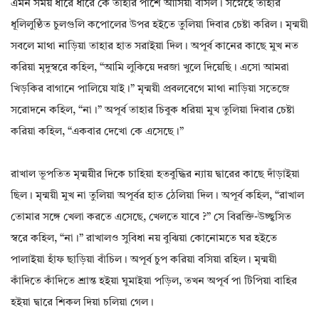
এমন সময় ধীরে ধীরে কে তাহার পাশে আসিয়া বসিল। সস্নেহে তাহার
ধূলিলুণ্ঠিত চুলগুলি কপোলের উপর হইতে তুলিয়া দিবার চেষ্টা করিল। মৃন্ময়ী
সবলে মাথা নাড়িয়া তাহার হাত সরাইয়া দিল। অপূর্ব কানের কাছে মুখ নত
করিয়া মৃদুস্বরে কহিল, “আমি লুকিয়ে দরজা খুলে দিয়েছি। এসো আমরা
খিড়কির বাগানে পালিয়ে যাই।” মৃন্ময়ী প্রবলবেগে মাথা নাড়িয়া সতেজে
সরোদনে কহিল, “না।” অপূর্ব তাহার চিবুক ধরিয়া মুখ তুলিয়া দিবার চেষ্টা
করিয়া কহিল, “একবার দেখো কে এসেছে।”
রাখাল ভূপতিত মৃন্ময়ীর দিকে চাহিয়া হতবুদ্ধির ন্যায় দ্বারের কাছে দাঁড়াইয়া
ছিল। মৃন্ময়ী মুখ না তুলিয়া অপূর্বর হাত ঠেলিয়া দিল। অপূর্ব কহিল, “রাখাল
তোমার সঙ্গে খেলা করতে এসেছে, খেলতে যাবে ?” সে বিরক্তি-উচ্ছ্বসিত
স্বরে কহিল, “না।” রাখালও সুবিধা নয় বুঝিয়া কোনোমতে ঘর হইতে
পালাইয়া হাঁফ ছাড়িয়া বাঁচিল। অপূর্ব চুপ করিয়া বসিয়া রহিল। মৃন্ময়ী
কাঁদিতে কাঁদিতে শ্রান্ত হইয়া ঘুমাইয়া পড়িল, তখন অপূর্ব পা টিপিয়া বাহির
হইয়া দ্বারে শিকল দিয়া চলিয়া গেল।