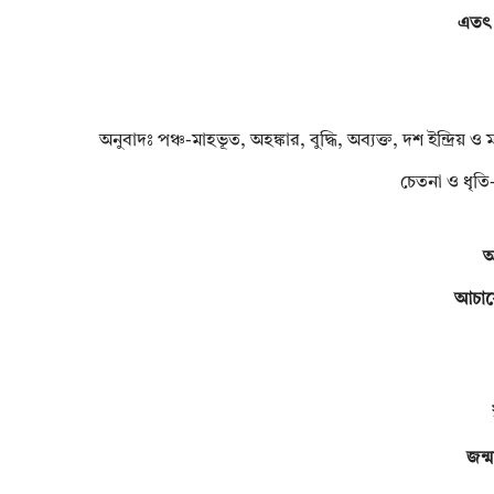
এতৎ 
অনুবাদঃ পঞ্চ-মাহভূত, অহঙ্কার, বুদ্ধি, অব্যক্ত, দশ ইন্দ্রিয় ও
চেতনা ও ধৃতি-
অ
আচার্
জন্ম