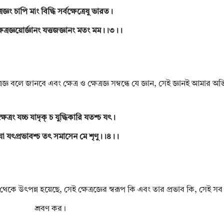
ত্রজ্ঞং চাপি মাং বিদ্ধি সর্বক্ষেত্রেষু ভারত।
ক্ষেত্রজ্ঞয়োর্জ্ঞানং যত্তজজ্ঞানং মতং মম।।৩।।
জ্ঞ বলে জানবে এবং ক্ষেত্র ও ক্ষেত্রজ্ঞ সম্বন্ধে যে জ্ঞান, সেই জ্ঞানই আমার 
ষেত্রং যচ্চ যাদৃক্ চ যুদ্ধিকারি যতশ্চ যৎ।
ো যৎপ্রভাবশ্চ তৎ সমাসেন মে শৃণু।।৪।।
 থেকে উৎপন্ন হয়েছে, সেই ক্ষেত্রজ্ঞের স্বরূপ কি এবং তার প্রভাব কি, সেই 
শ্রবণ কর।