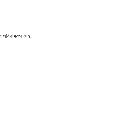
ূতের পরিণামরূপ দেহ,