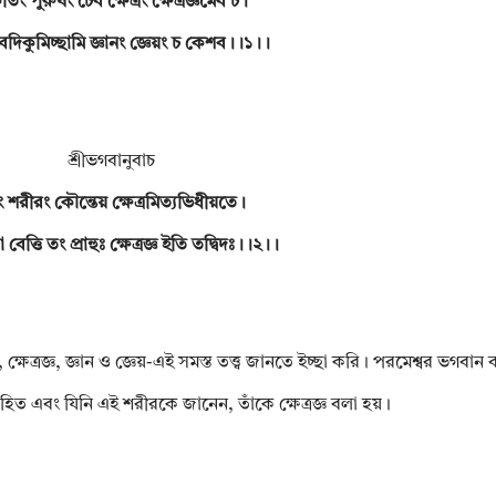
ৃতিং পুরুষং চৈব ক্ষেত্রং ক্ষেত্রজ্ঞমেব চ।
েদিকুমিচ্ছামি জ্ঞানং জ্ঞেয়ং চ কেশব।।১।।
শ্রীভগবানুবাচ
 শরীরং কৌন্তেয় ক্ষেত্রমিত্যভিধীয়তে।
বেত্তি তং প্রাহুঃ ক্ষেত্রজ্ঞ ইতি তদ্বিদঃ।।২।।
 ক্ষেত্রজ্ঞ, জ্ঞান ও জ্ঞেয়-এই সমস্ত তত্ত্ব জানতে ইচ্ছা করি। পরমেশ্বর ভগবা
িহিত এবং ‍যিনি এই শরীরকে জানেন, তাঁকে ক্ষেত্রজ্ঞ বলা হয়।