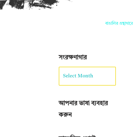
বাঙালির গ্রন্থাগারে আপন
সংরক্ষণাগার
আপনার ভাষা ব্যবহার
করুন