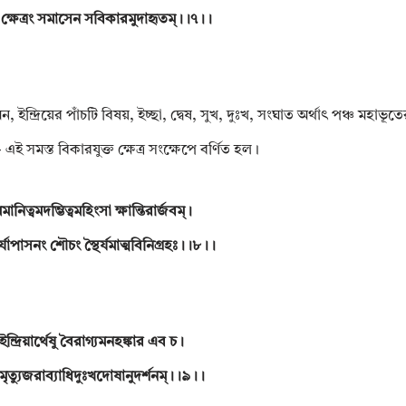
ক্ষেত্রং সমাসেন সবিকারমুদাহৃতম্।।৭।।
 মন, ইন্দ্রিয়ের পাঁচটি বিষয়, ইচ্ছা, দ্বেষ, সুখ, দুঃখ, সংঘাত অর্থাৎ পঞ্চ মহাভ
 এই সমস্ত বিকারযুক্ত ক্ষেত্র সংক্ষেপে বর্ণিত হল।
মানিত্বমদম্ভিত্বমহিংসা ক্ষান্তিরার্জবম্।
যোপাসনং শৌচং স্থৈর্যমাত্মবিনিগ্রহঃ।।৮।।
ইন্দ্রিয়ার্থেষু বৈরাগ্যমনহঙ্কার এব চ।
মৃত্যুজরাব্যাধিদুঃখদোষানুদর্শনম্।।৯।।