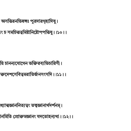
অসত্তিরনভিষ্বঙ্গঃ পুত্রদারগৃহাদিষু।
যং চ সমচিত্তত্বমিষ্টানিষ্টোপপত্তিষু।।১০।।
য়ি চানন্যযোগেন ভক্তিরব্যভিচারিণী।
িক্তদেশসেবিত্বমরাতির্জনসংসদি।।১১।।
্যাত্মজ্ঞাননিত্যত্বং তত্ত্বজ্ঞানার্থদর্শনম্।
নমিতি প্রোক্তমজ্ঞানং যদতোহন্যথা।।১২।।