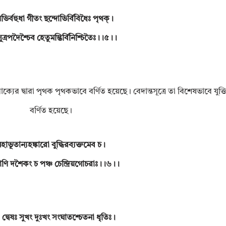
ভির্বহুধা গীতং ছন্দোভির্বিবিধৈঃ পৃথক্।
মসূত্রপদৈশ্চৈব হেতুমদ্ভির্বিনিশ্চিতৈঃ।।৫।।
াক্যের দ্বারা পৃথক পৃথকভাবে বর্ণিত হয়েছে। বেদান্তসূত্রে তা বিশেষভাবে যুক্তি
বর্ণিত হয়েছে।
হাভূতান্যহঙ্কারো বুদ্ধিরব্যক্তমেব চ।
রিয়াণি দশৈকং চ পঞ্চ চেন্দ্রিয়গোচরাঃ।।৬।।
া দ্বেষঃ সুখং দুঃখং সংঘাতশ্চেতনা ধৃতিঃ।