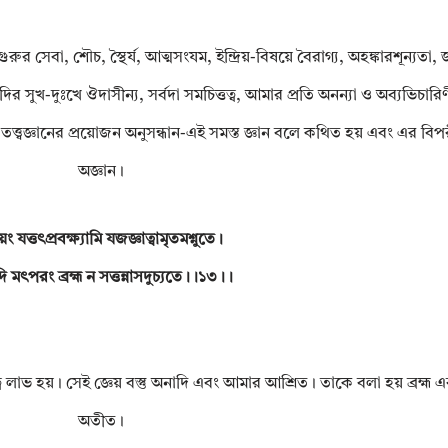
ুর সেবা, শৌচ, স্থৈর্য, আত্মসংযম, ইন্দ্রিয়-বিষয়ে বৈরাগ্য, অহঙ্কারশূন্যতা, জন
ত্রাদির সুখ-দুঃখে ঔদাসীন্য, সর্বদা সমচিত্তত্ব, আমার প্রতি অনন্যা ও অব্যভিচারিণী
ধি এবং তত্ত্বজ্ঞানের প্রয়োজন অনুসন্ধান-এই সমস্ত জ্ঞান বলে কথিত হয় এবং এর ব
অজ্ঞান।
য়ং যত্তৎপ্রবক্ষ্যামি যজজ্ঞাত্বামৃতমশ্নুতে।
 মৎপরং ব্রহ্ম ন সত্তন্নাসদুচ্যতে।।১৩।।
্ব লাভ হয়। সেই জ্ঞেয় বস্তু অনাদি এবং আমার আশ্রিত। তাকে বলা হয় ব্রহ্ম এ
অতীত।