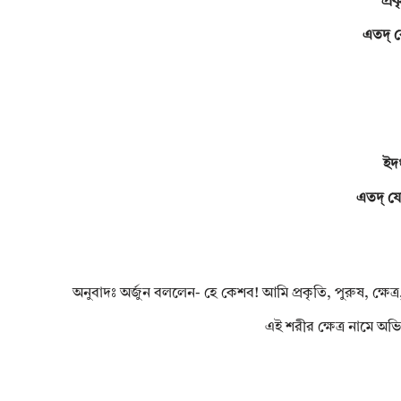
প্রক
এতদ্ ব
ইদং
এতদ্ যো 
অনুবাদঃ অর্জুন বললেন- হে কেশব! আমি প্রকৃতি, পুরুষ, ক্ষেত্র,
এই শরীর ক্ষেত্র নামে অভ