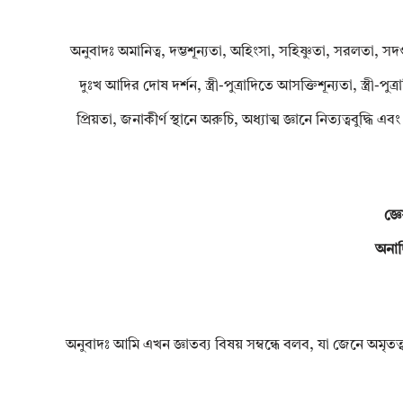
অনুবাদঃ অমানিত্ব, দম্ভশূন্যতা, অহিংসা, সহিষ্ণুতা, সরলতা, সদগুর
দুঃখ আদির দোষ দর্শন, স্ত্রী-পুত্রাদিতে আসক্তিশূন্যতা, স্ত্রী-পু
প্রিয়তা, জনাকীর্ণ স্থানে অরুচি, অধ্যাত্ম জ্ঞানে নিত্যত্ববুদ্
জ্ঞে
অনাদি
অনুবাদঃ আমি এখন জ্ঞাতব্য বিষয় সম্বন্ধে বলব, যা জেনে অমৃতত