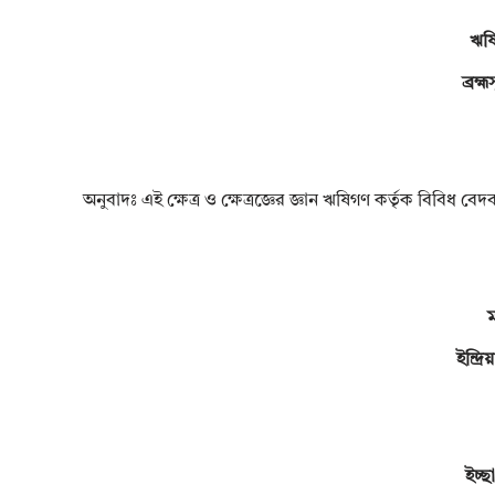
ঋষি
ব্রহ্
অনুবাদঃ এই ক্ষেত্র ও ক্ষেত্রজ্ঞের জ্ঞান ঋষিগণ কর্তৃক বিবিধ বেদব
ম
ইন্দ্
ইচ্ছ