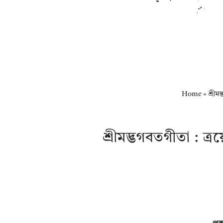
Home
»
শ্রীম
শ্রীমদ্ভগবতগীতা : ত্