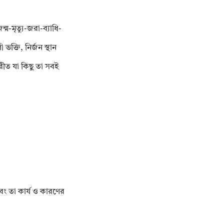
্ম-মৃত্যু-জরা-ব্যাধি-
 ভক্তি, নির্জন স্থান
িপরীত যা কিছু তা সবই
বং তা কার্য ও কারণের