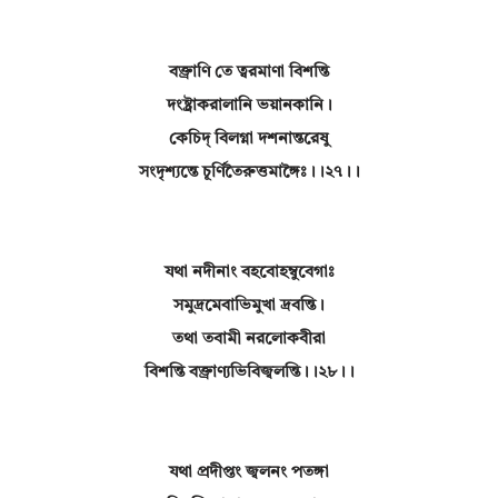
বক্ত্রাণি তে ত্বরমাণা বিশন্তি
দংষ্ট্রাকরালানি ভয়ানকানি।
কেচিদ্ বিলগ্না দশনান্তরেষু
সংদৃশ্যন্তে চূর্ণিতৈরুত্তমাঙ্গৈঃ।।২৭।।
যথা নদীনাং বহবোহম্বুবেগাঃ
সমুদ্রমেবাভিমুখা দ্রবন্তি।
তথা তবামী নরলোকবীরা
বিশন্তি বক্ত্রাণ্যভিবিজ্বলন্তি।।২৮।।
যথা প্রদীপ্তং জ্বলনং পতঙ্গা