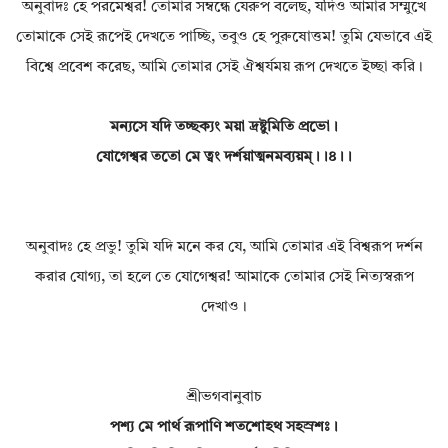
অনুবাদঃ হে পরমেশ্বর! তোমার সম্বন্ধে যেরুপ বলেছ, যদিও আমার সম্মুখে
তোমাকে সেই রূপেই দেখতে পাচ্ছি, তবুও হে পুরুষোত্তম! তুমি যেভাবে এই
বিশ্বে প্রবেশ করেছ, আমি তোমার সেই ঐশ্বর্যময় রূপ দেখতে ইচ্ছা করি।
মন্যসে যদি তচ্ছক্যং ময়া দ্রষ্টুমিতি প্রভো।
যোগেশ্বর ততো মে ত্বং দর্শয়াত্মনমব্যয়ম্।।৪।।
অনুবাদঃ হে প্রভু! তুমি যদি মনে কর যে, আমি তোমার এই বিশ্বরূপ দর্শন
করার যোগ্য, তা হলে তে যোগেশ্বর! আমাকে তোমার সেই নিত্যস্বরূপ
দেখাও।
শ্রীভগবানুবাচ
পশ্য মে পার্থ রূপাণি শতশোহথ সহস্রশঃ।