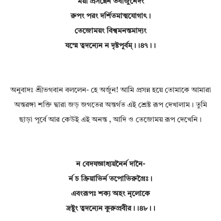
ময়া প্রসন্নেন তবার্জুনেদং
রুপং পরং দর্শিতমাত্মযোগাৎ।
তেজোময়ং বিশ্বমনন্তমাদ্যং
যস্মে ত্বদন্যেন ন দৃষ্টপূর্বম্।।৪৭।।
অনুবাদঃ শ্রীভগবান বললেন- হে অর্জুন! আমি প্রসন্ন হয়ে তোমাকে আমারা
অন্তরঙ্গা শক্তি দ্বারা জড় জগতের অন্তর্গত এই শ্রেষ্ট রূপ দেখালাম। তুমি
ছাড়া পূর্বে আর কেউই এই অনন্ত , আদি ও তেজোময় রূপ দেখেনি।
ন বেদযজ্ঞাধ্যয়নৈর্ন দানৈ-
র্ন চ ক্রিয়াভির্ন তপোভিরুগ্রৈঃ।
এবংরূপঃ শক্য অহং নৃলোকে
দ্রষ্টুং ত্বদন্যেন কুরুপ্রবীর।।৪৮।।