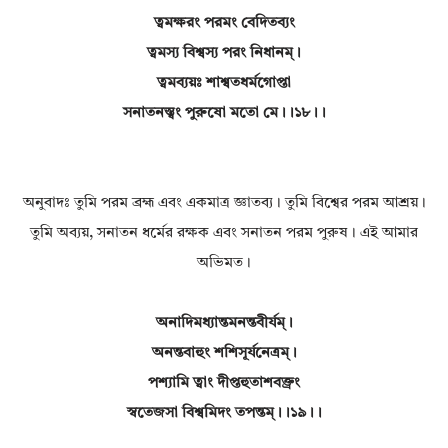
ত্বমক্ষরং পরমং বেদিতব্যং
ত্বমস্য বিশ্বস্য পরং নিধানম্।
ত্বমব্যয়ঃ শাশ্বতধর্মগোপ্তা
সনাতনস্ত্বং পুরুষো মতো মে।।১৮।।
অনুবাদঃ তুমি পরম ব্রহ্ম এবং একমাত্র জ্ঞাতব্য। তুমি বিশ্বের পরম আশ্রয়।
তুমি অব্যয়, সনাতন ধর্মের রক্ষক এবং সনাতন পরম পুরুষ। এই আমার
অভিমত।
অনাদিমধ্যান্তমনন্তবীর্যম্।
অনন্তবাহুং শশিসূর্যনেত্রম্।
পশ্যামি ত্বাং দীপ্তহুতাশবক্ত্রং
স্বতেজসা বিশ্বমিদং তপন্তম্।।১৯।।