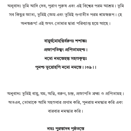
অনুবাদঃ তুমি আদি দেব, পুরাণ পুরুষ এবং এই বিশ্বের পরম আশ্রয়। তুমি
সব কিছুর জ্ঞাতা, তুমিই জ্ঞেয় এবং তুমিই গুণাতীত পরম ধামস্বরূপ। হে
অনন্তরূপ! এই জগৎ তোমার দ্বারা পরিব্যাপ্ত হয়ে আছে।
বায়ুর্যমোহগ্নির্বরুণঃ শশাঙ্কঃ
প্রজাপতিস্ত্বং প্রপিতামহশ্চ।
নমো নমস্তেহস্তু সহস্রকৃত্বঃ
পুনশ্চ ভূয়োহপি নমো নমস্তে।।৩৯।।
অনুবাদঃ তুমিই বায়ু, যম, অগ্নি, বরুণ, চন্দ্র, প্রজাপতি ব্রহ্মা ও প্রপিতামহ।
অতএব, তোমাকে আমি সহস্রবার প্রণাম করি, পুনরায় নমস্কার করি এবং
বারবার নমস্কার করি।
নমঃ পুরস্তাদধ পৃষ্ঠতস্তে