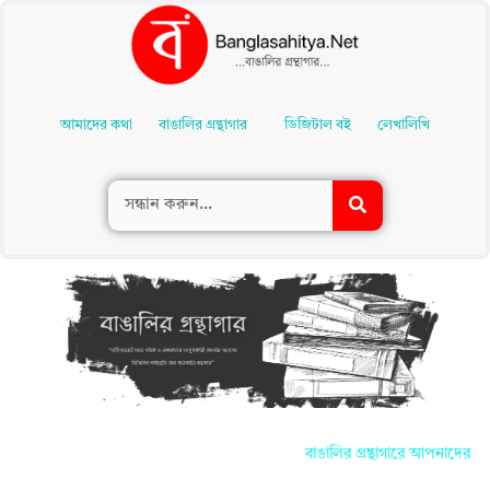
Skip
To
আমাদের কথা
বাঙালির গ্রন্থাগার
ডিজিটাল বই
লেখালিখি
Content
বাঙালির গ্রন্থাগারে আপনাদের সকলকে জা