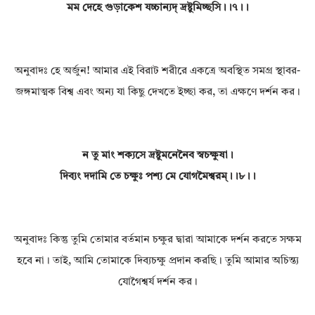
মম দেহে গুড়াকেশ যচ্চান্যদ্ দ্রষ্টুমিচ্ছসি।।৭।।
অনুবাদঃ হে অর্জুন! আমার এই বিরাট শরীরে একত্রে অবস্থিত সমগ্র স্থাবর-
জঙ্গমাত্মক বিশ্ব এবং অন্য যা কিছু দেখতে ইচ্ছা কর, তা এক্ষণে দর্শন কর।
ন তু মাং শক্যসে দ্রষ্টুমনেনৈব স্বচক্ষুষা।
দিব্যং দদামি তে চক্ষুঃ পশ্য মে যোগমৈশ্বরম্।।৮।।
অনুবাদঃ কিন্তু তুমি তোমার বর্তমান চক্ষুর দ্বারা আমাকে দর্শন করতে সক্ষম
হবে না। তাই, আমি তোমাকে দিব্যচক্ষু প্রদান করছি। তুমি আমার অচিন্ত্য
যোগৈশ্বর্য দর্শন কর।