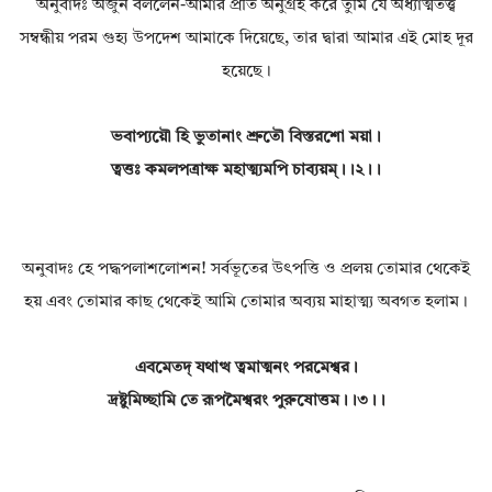
অনুবাদঃ অর্জুন বললেন-আমার প্রতি অনুগ্রহ করে তুমি যে অধ্যাত্মতত্ত্ব
সম্বন্ধীয় পরম গুহ্য উপদেশ আমাকে দিয়েছে, তার দ্বারা আমার এই মোহ দূর
হয়েছে।
ভবাপ্যয়ৌ হি ভুতানাং শ্রুতৌ বিস্তরশো ময়া।
ত্বত্তঃ কমলপত্রাক্ষ মহাত্ম্যমপি চাব্যয়ম্।।২।।
অনুবাদঃ হে পদ্ধপলাশলোশন! সর্বভূতের উৎপত্তি ও প্রলয় তোমার থেকেই
হয় এবং তোমার কাছ থেকেই আমি তোমার অব্যয় মাহাত্ম্য অবগত হলাম।
এবমেতদ্ যথাত্থ ত্বমাত্মনং পরমেশ্বর।
দ্রষ্টুমিচ্ছামি তে রূপমৈশ্বরং পুরুষোত্তম।।৩।।