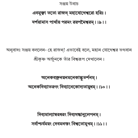
সঞ্জয় উবাচ
এবমুক্ত্বা ততো রাজন্ মহাযোগেশ্বরো হরিঃ।
দর্শয়ামাস পার্থায় পরমং রয়পমৈশ্বরম্।।৯।।
অনুবাদঃ সঞ্জয় বললেন- হে রাজন্! এভাবেই বলে, মহান যোগেশ্বর ভগবান
শ্রীকৃষ্ণ অর্জুনকে তাঁর বিশ্বরূপ দেখালেন।
অনেকবক্ত্রনয়নমনেকাদ্ভুতর্শনম্।
অনেকদিব্যাভরণং দিব্যানেকোদ্যতায়ুধম্।।১০।।
দিব্যমাল্যাম্বরধরং দিব্যগন্ধানুলেপনম্।
সর্বাশ্চর্যময়ং দেবমনস্তং বিশ্বতোমুখম্।।১১।।