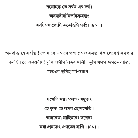
নমোহস্তু তে সর্বত এব সর্ব।
অনন্তবীর্যামিতবিক্রমস্ত্বং
সর্বং সমাপ্নোষি ততোহসি সর্বঃ।।৪০।।
অনুবাদঃ হে সর্বাত্মা! তোমাকে সম্মুখে পশ্চাতে ও সমস্ত দিক থেকেই নমস্কার
করছি। হে অনন্তবীর্য! তুমি অসীম বিক্রমশালী। তুমি সমগ্র জগতে ব্যাপ্ত,
অতএব তুমিই সর্ব-স্বরূপ।
সখেতি মত্বা প্রসভং যদুক্তং
হে কৃষ্ণ হে যাদব হে সখেতি।
অজানতা মাহিমানং তবেদং
ময়া প্রমাদাৎ প্রণয়েন বাপি।।৪১।।