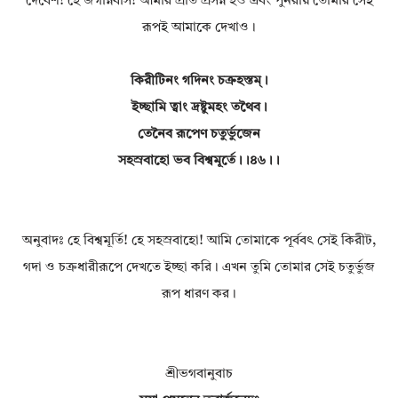
দেবেশ! হে জগন্নিবাস! আমার প্রতি প্রসন্ন হও এবং পুনরায় তোমার সেই
রূপই আমাকে দেখাও।
কিরীটিনং গদিনং চক্রহস্তম্।
ইচ্ছামি ত্বাং দ্রষ্টুমহং তথৈব।
তেনৈব রূপেণ চতুর্ভুজেন
সহস্রবাহো ভব বিশ্বমূর্তে।।৪৬।।
অনুবাদঃ হে বিশ্বমূর্তি! হে সহস্রবাহো! আমি তোমাকে পূর্ববৎ সেই কিরীট,
গদা ও চক্রধারীরূপে দেখতে ইচ্ছা করি। এখন তুমি তোমার সেই চতুর্ভুজ
রূপ ধারণ কর।
শ্রীভগবানুবাচ