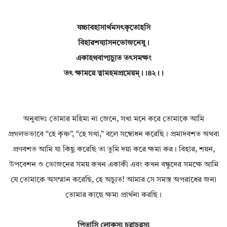
যচ্চাবহাসার্থমসৎকৃতোহসি
বিহারশয্যাসনভোজনেষু।
একাহথবাপ্যচ্যুত তৎসমক্ষং
তৎ ক্ষাময়ে ত্বামহমপ্রমেয়ম্।।৪২।।
অনুবাদঃ তোমার মহিমা না জেনে, সখা মনে করে তোমাকে আমি
প্রগলভভাবে “হে কৃষ্ণ”, “হে সখা,” বলে সম্বোধন করেছি। প্রমাদবশত অথবা
প্রণবশত আমি যা কিছু করেছি তা তুমি দয়া করে ক্ষমা কর। বিহার, শয়ন,
উপবেশন ও ভোজনের সময় কখন একাকী এবং কখন বন্ধুদের সমক্ষে আমি
যে তোমাকে অসম্মান করেছি, হে অচ্যুত! আমার সে সমস্ত অপরাধের জন্য
তোমার কাছে ক্ষমা প্রার্থনা করছি।
পিতাসি লোকস্য চরাচরস্য