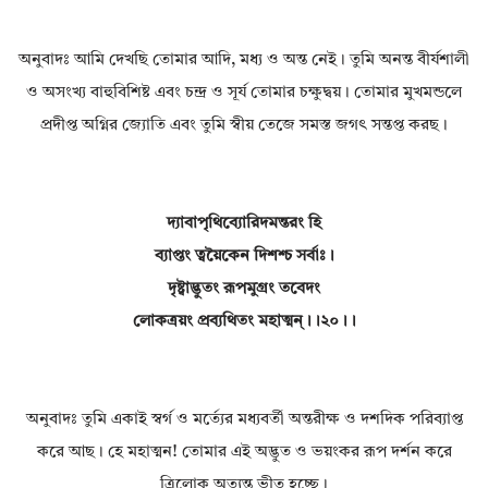
অনুবাদঃ আমি দেখছি তোমার আদি, মধ্য ও অন্ত নেই। তুমি অনন্ত বীর্যশালী
ও অসংখ্য বাহুবিশিষ্ট এবং চন্দ্র ও সূর্য তোমার চক্ষুদ্বয়। তোমার মুখমন্ডলে
প্রদীপ্ত অগ্নির জ্যোতি এবং তুমি স্বীয় তেজে সমস্ত জগৎ সন্তপ্ত করছ।
দ্যাবাপৃথিব্যোরিদমন্তরং হি
ব্যাপ্তং ত্বয়ৈকেন দিশশ্চ সর্বাঃ।
দৃষ্ট্বাদ্ভুতং রূপমুগ্রং তবেদং
লোকত্রয়ং প্রব্যথিতং মহাত্মন্।।২০।।
অনুবাদঃ তুমি একাই স্বর্গ ও মর্ত্যের মধ্যবর্তী অন্তরীক্ষ ও দশদিক পরিব্যাপ্ত
করে আছ। হে মহাত্মন! তোমার এই অদ্ভুত ও ভয়ংকর রূপ দর্শন করে
ত্রিলোক অত্যন্ত ভীত হচ্ছে।