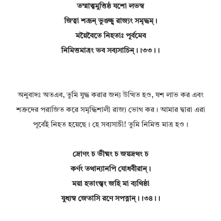
তস্মাত্ত্বমুত্তিষ্ঠ যশো লভস্ব
জিত্বা শত্রূন্ ভুঙ্ক্ষ্ব রাজ্যং সমৃদ্ধম্।
ময়ৈবৈতে নিহতাঃ পূর্বমেব
নিমিত্তমাত্রং ভব সব্যসাচিন্।।৩৩।।
অনুবাদঃ অতএব, তুমি যুদ্ধ করার জন্য উত্থিত হও, যশ লাভ কর এবং
শত্রুদের পরাজিত করে সমৃদ্ধিশালী রাজ্য ভোগ কর। আমার দ্বারা এরা
পূর্বেই নিহত হয়েছে। হে সব্যসাচী! তুমি নিমিত্ত মাত্র হও।
দ্রোণং চ ভীষ্মং চ জয়দ্রথং চ
কর্ণং তথান্যানপি যোধবীরান্।
ময়া হতাংস্ত্বং জহি মা ব্যথিষ্ঠা
যুধ্যস্ব জেতাসি রণে সপত্নান্।।৩৪।।