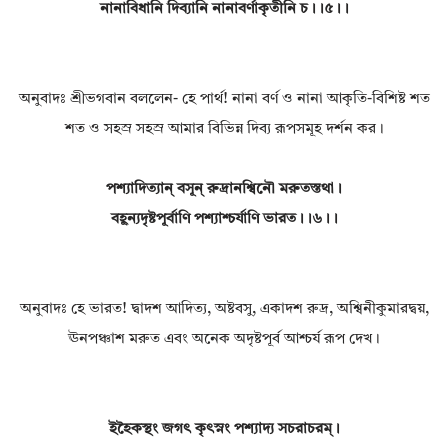
নানাবিধানি দিব্যানি নানাবর্ণাকৃতীনি চ।।৫।।
অনুবাদঃ শ্রীভগবান বললেন- হে পার্থ! নানা বর্ণ ও নানা আকৃতি-বিশিষ্ট শত
শত ও সহস্র সহস্র আমার বিভিন্ন দিব্য রূপসমূহ দর্শন কর।
পশ্যাদিত্যান্ বসূন্ রুদ্রানশ্বিনৌ মরুতস্তথা।
বহূন্যদৃষ্টপূর্বাণি পশ্যাশ্চর্যাণি ভারত।।৬।।
অনুবাদঃ হে ভারত! দ্বাদশ আদিত্য, অষ্টবসু, একাদশ রুদ্র, অশ্বিনীকুমারদ্বয়,
ঊনপঞ্চাশ মরুত এবং অনেক অদৃষ্টপূর্ব আশ্চর্য রূপ দেখ।
ইহৈকস্থং জগৎ কৃৎস্নং পশ্যাদ্য সচরাচরম্।