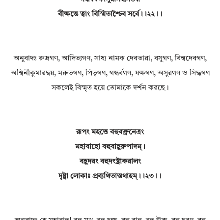
বীক্ষন্তে ত্বাং বিস্মিতাশ্চৈব সর্বে।।২২।।
অনুবাদঃ রুদ্রগণ, আদিত্যগণ, সাধ্য নামক দেবতারা, বসুগণ, বিশ্বদেবগণ,
অশ্বিনীকুমারদ্বয়, মরুতগণ, পিতৃগণ, গন্ধর্বগণ, যক্ষগণ, অসুরগণ ও সিদ্ধগণ
সকলেই বিস্মৃত হয়ে তোমাকে দর্শন করছে।
রূপং মহত্তে বহুবক্ত্রনেত্রং
মহাবাহো বহুবাহূরুপাদম্।
বহূদরং বহুদংষ্ট্রাকরালং
দৃষ্ট্বা লোকাঃ প্রব্যথিতাস্তথাহম্।।২৩।।