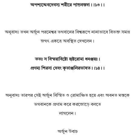
অপশ্যদ্দেবদেবস্য শরীরে পান্ডবস্তদা।।১৩।।
অনুবাদঃ তখন অর্জুন পরমেশ্বর ভগবানের বিশ্বরূপে নানাভাবে বিভক্ত সমগ্র
জগৎ একত্রে অবস্থিত দেখলেন।
ততঃ স বিস্ময়াবিষ্টো হৃষ্টরোমা ধনঞ্জয়ঃ।
প্রণম্য শিরসা দেবং কৃতাঞ্জলিরভাষত।।১৪।।
অনুবাদঃ তারপর সেই অর্জুন বিস্মিত ও রোমাঞ্চিত হয়ে এবং অবনত মস্তকে
ভগবানকে প্রণাম করে করজোড়ে বলতে
লাগলেন।
অর্জুন উবাচ