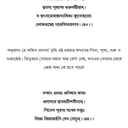
ত্বমস্য পূজ্যশ্চ গুরুর্গরীয়ান্।
ন ত্বৎসমোহস্ত্যভ্যধিকঃ কুতোহন্যো
লোকত্রয়েহ প্যপ্রতিমপ্রভাব।।৪৩।।
অনুবাদঃ হে অমিত প্রভাব! তুমি এই চরাচর জগতের পিতা, পূজ্য, গুরু ও
গুরুশ্রেষ্ঠ। ত্রিভুবনে তোমার সমান আর কেউ নেই, অতএব তোমার থেকে
শ্রেষ্ঠ অন্য কে হতে পারে?
তস্মাৎ প্রণম্য প্রণিধাম কায়ং
প্রসাদয়ে ত্বামহমীশমীড্যম্।
পিতেব পুত্রস্য সখেব সখ্যুঃ
প্রিয়ঃ প্রিয়ায়ার্হসি দেব সোঢ়ুম্।।৪৪।।