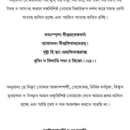
অনুবাদঃ হে মহাবাহু! বহু মুখ, বহু চক্ষু, বহু বাহু, বহু ঊরু, বহু চরণ, বহু
উদর ও অসংখ্য করাল দন্তবিশিষ্ট তোমার বিরাটরুপ দর্শন করে সমস্ত প্রাণী
অত্যন্ত ব্যথিত হচ্ছে এবং আমিও অত্যন্ত ব্যথিত হচ্ছি।
নভঃস্পৃশং দীপ্তমনেকবর্ণং
ব্যাত্তাননং দীপ্তবিশালনেত্রম্।
দৃষ্ট্বা হি ত্বাং প্রব্যথিতান্তরাত্মা
ধৃতিং ন বিন্দামি শমং চ বিষ্ণো।।২৪।।
অনুবাদঃ হে বিষ্ণু! তোমার আকাশষ্পর্শী, তেজোময়, বিবিধ বর্ণযুক্ত, বিস্তৃত
মুখমন্ডল ও উজ্জ্বল আয়ত চক্ষুবিশিষ্ট তোমাকে দেখে আমার হৃদয় ব্যথিত
হচ্ছে এবং আমি ধৈর্য ও শম অবলম্বন করতে পারছি না।