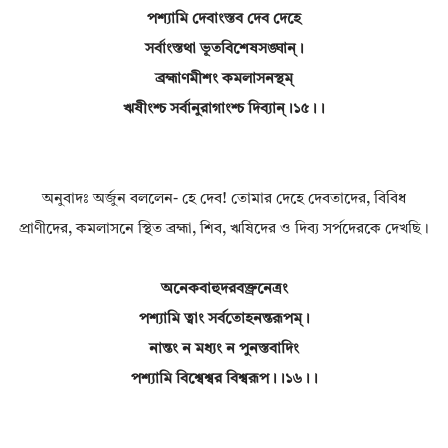
পশ্যামি দেবাংস্তব দেব দেহে
সর্বাংস্তথা ভূতবিশেষসঙ্ঘান্।
ব্রহ্মাণমীশং কমলাসনস্থম্
ঋষীংশ্চ সর্বানুরাগাংশ্চ দিব্যান্।১৫।।
অনুবাদঃ অর্জুন বললেন- হে দেব! তোমার দেহে দেবতাদের, বিবিধ
প্রাণীদের, কমলাসনে স্থিত ব্রহ্মা, শিব, ঋষিদের ও দিব্য সর্পদেরকে দেখছি।
অনেকবাহুদরবক্ত্রনেত্রং
পশ্যামি ত্বাং সর্বতোহনন্তরূপম্।
নান্তং ন মধ্যং ন পুনস্তবাদিং
পশ্যামি বিশ্বেশ্বর বিশ্বরূপ।।১৬।।