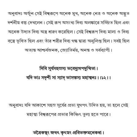
অনুবাদঃ অর্জুন সেই বিশ্বরূপে অনেক মুখ, অনেক নেত্র ও অনেক অদ্ভুত
দর্শনীয় বস্তু দেখলেন। সেই রূপ অসংখ্য দিব্য অলঙ্কারে সজ্জিত ছিল এবং
অনেক উদ্যত দিব্য অস্ত্র ধারণ করেছিল। সেই বিশ্বরূপ দিব্য মালা ও দিব্য
বস্ত্রে ভূষিত ছিল এবং তাঁর শরীর দিব্য গন্ধ দ্বারা অনুলিপ্ত ছিল। সবই ছিল
অত্যন্ত আশ্চর্যজনক, জ্যোতির্ময়, অনন্ত ও সর্বব্যাপী।
দিবি সূর্যসহস্রস্য ভবেদ্যুগপদুত্থিতা।
যদি ভাঃ সদৃশী সা স্যাদ্ ভাসস্তস্য মহাত্মনঃ।।১২।।
অনুুবাদঃ যদি আকাশে সহস্র সূর্যের প্রভা যুগপৎ উদিত হয়, তা হলে সেই
মহাত্মা বিশ্বরূপের প্রভার কিঞ্চিৎ তুল্য হতে পারে।
তত্রৈকস্থং জগৎ কৃৎস্নং প্রবিভক্তমনেকধা।