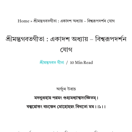
Home
»
শ্রীমদ্ভগবতগীতা : একাদশ অধ্যায় – বিশ্বরূপদর্শন যোগ
শ্রীমদ্ভগবতগীতা : একাদশ অধ্যায় – বিশ্বরূপদর্শন
যোগ
শ্রীমদ্ভগবত গীতা
10 Min Read
অর্জুন উবাচ
মদনুগ্রহায় পরমং গুহ্যমধ্যাত্মসংজ্ঞিতম্।
যত্ত্বয়োত্তং বচস্তেন মোহোহয়ং বিগতো মম।।১।।