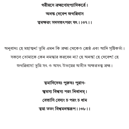
গরীয়সে ব্রহ্মণোহপ্যাদিকর্ত্রে।
অনন্ত দেবেশ জগন্নিবাস
ত্বমক্ষরং সদসত্তৎপরং যৎ।।৩৭।।
অনুবাদঃ হে মহাত্মন! তুমি এমন কি ব্রহ্মা থেকেও শ্রেষ্ঠ এবং আদি সৃষ্টিকর্তা।
সকলে তোমাকে কেন নমস্কার করবেন না? হে অনন্ত! হে দেবেশ! হে
জগন্নিবাস! তুমি সৎ ও অসৎ উভয়ের অতীত অক্ষরতত্ত্ব ব্রহ্ম।
ত্বমাদিদেবঃ পুরুষঃ পুরাণ-
স্ত্বমস্য বিশ্বস্য পরং নিধানম্।
বেত্তাসি বেদ্যং চ পরং চ ধাম
ত্বয়া ততং বিশ্বমনন্তরূপ।।৩৮।।