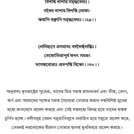
বিশন্তি নাশায় সমৃদ্ধবেগাঃ।
তথৈব নাশায় বিশন্তি লোকা-
স্তবাপি বক্ত্রাণি সমৃদ্ধবেগাঃ।।২৯।।
লেলিহ্যসে গ্রসমানঃ বদনৈর্জ্বলদ্ভিঃ।
তেজোভিরাপূর্য জগৎ সমগ্রং
ভাসস্তবোগ্রাঃ প্রতপন্তি বিষ্ণো।।৩০।।
অনুবাদঃ ধৃতরাষ্ট্রের পুত্রেরা, তাদের মিত্র সমস্ত রাজন্যবর্গ এবং ভীষ্ম, দ্রোণ,
কর্ণ এবং আমাদের পক্ষের সমস্ত সৈন্যেরা তোমার করাল দন্তবিশিষ্ট মুখের
মধ্যে দ্রুতবেগে প্রবেশ করছে এবং সেই দন্তমধ্যে বিলগ্ন হয়ে তাদের মস্তক
চুর্ণিত হচ্ছে। নদীসমূহ যেমন সমুদ্রাভিমুখে প্রবাহিত হয়ে সমুদ্রে প্রবেশ করে,
তেমনই নরলোকের বীরগণ তোমার জ্বলন্ত মুখবিবরে প্রবেশ করছে।