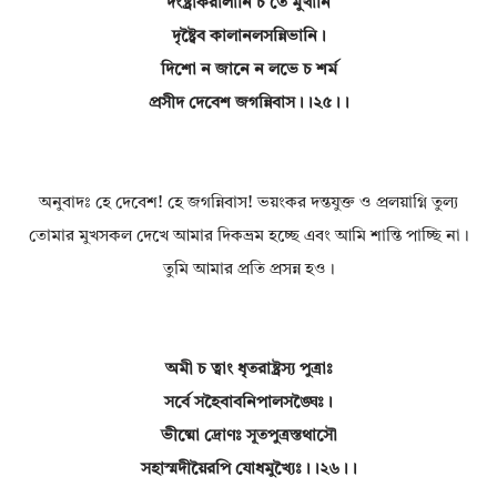
দংষ্ট্রাকরালানি চ তে মুখানি
দৃষ্ট্বৈব কালানলসন্নিভানি।
দিশো ন জানে ন লভে চ শর্ম
প্রসীদ দেবেশ জগন্নিবাস।।২৫।।
অনুবাদঃ হে দেবেশ! হে জগন্নিবাস! ভয়ংকর দন্তযুক্ত ও প্রলয়াগ্নি তুল্য
তোমার মুখসকল দেখে আমার দিকভ্রম হচ্ছে এবং আমি শান্তি পাচ্ছি না।
তুমি আমার প্রতি প্রসন্ন হও।
অমী চ ত্বাং ধৃতরাষ্ট্রস্য পুত্রাঃ
সর্বে সহৈবাবনিপালসঙ্ঘৈঃ।
ভীষ্মো দ্রোণঃ সূতপুত্রস্তথাসৌ
সহাস্মদীয়ৈরপি যোধমুখ্যৈঃ।।২৬।।