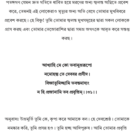
পতঙ্গগণ যেমন দ্রুত গতিতে ধাবিত হয়ে মরণের জন্য জ্বলন্ত অগ্নিতে প্রবেশ
করে, তেমনই এই লোকেরাও মৃত্যুর জন্য অতি বেগে তোমার মুখবিবরে
প্রবেশ করছে। হে বিষ্ণু! তুমি তোমার জ্বলন্ত মুখসমূহের দ্বারা সকল লোককে
গ্রাস করছ এবং তোমার তেজোরাশির দ্বারা সমগ্র জগৎকে আবৃত করে সন্তপ্ত
করছ।
আখ্যাহি মে কো ভবানুগ্ররূপো
নমোহস্তু তে দেববর প্রসীদ।
বিজ্ঞাতুমিচ্ছামি ভবন্তমাদ্যং
ন হি প্রজানামি তব প্রবৃত্তিম্।।৩১।।
অনুবাদঃ উগ্রমূর্তি তুমি কে, কৃপা করে আমাকে বল। হে দেবশ্রেষ্ঠ। তোমাকে
নমষ্কার করি, তুমি প্রসন্ন হও। তুমি হচ্ছ আদিপুরুষ। আমি তোমার প্রবৃত্তি