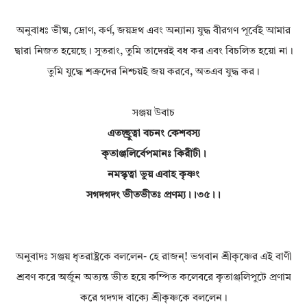
অনুবাধঃ ভীষ্ম, দ্রোণ, কর্ণ, জয়দ্রথ এবং অন্যান্য যুদ্ধ বীরগণ পূর্বেই আমার
দ্বারা নিজত হয়েছে। সুতরাং, তুমি তাদেরই বধ কর এবং বিচলিত হয়ো না।
তুমি যুদ্ধে শত্রুদের নিশ্চয়ই জয় করবে, অতএব যুদ্ধ কর।
সঞ্জয় উবাচ
এতচ্ছ্রুত্বা বচনং কেশবস্য
কৃতাঞ্জলির্বেপমানঃ কিরীটী।
নমস্কৃত্বা ভুয় এবাহ কৃষ্ণং
সগদগদং ভীতভীতঃ প্রণম্য।।৩৫।।
অনুবাদঃ সঞ্জয় ধৃতরাষ্ট্রকে বললেন- হে রাজন্! ভগবান শ্রীকৃষ্ণের এই বাণী
শ্রবণ করে অর্জুন অত্যন্ত ভীত হয়ে কম্পিত কলেবরে কৃতাঞ্জলিপুটে প্রণাম
করে গদগদ বাক্যে শ্রীকৃষ্ণকে বললেন।