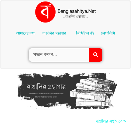
Skip
To
আমাদের কথা
বাঙালির গ্রন্থাগার
ডিজিটাল বই
লেখালিখি
Content
বাঙালির গ্রন্থাগারে আপনা