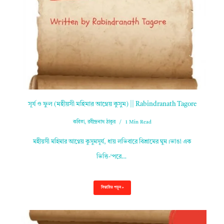
সূর্য ও ফুল (মহীয়সী মহিমার আগ্নেয় কুসুম) || Rabindranath Tagore
কবিতা
,
রবীন্দ্রনাথ ঠাকুর
1 Min Read
মহীয়সী মহিমার আগ্নেয় কুসুমসূর্য, ধায় লভিবারে বিশ্রামের ঘুম।ভাঙা এক
ভিত্তি-‘পরে…
বিস্তারিত পড়ুন »