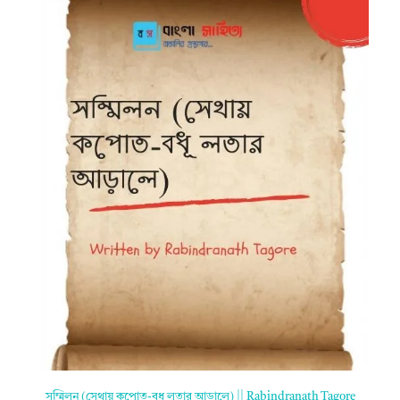
সম্মিলন (সেথায় কপোত-বধূ লতার আড়ালে) || Rabindranath Tagore