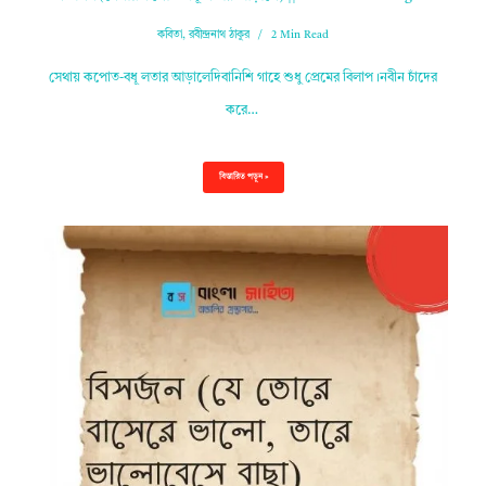
কবিতা
,
রবীন্দ্রনাথ ঠাকুর
2 Min Read
সেথায় কপোত-বধূ লতার আড়ালেদিবানিশি গাহে শুধু প্রেমের বিলাপ।নবীন চাঁদের
করে…
বিস্তারিত পড়ুন »