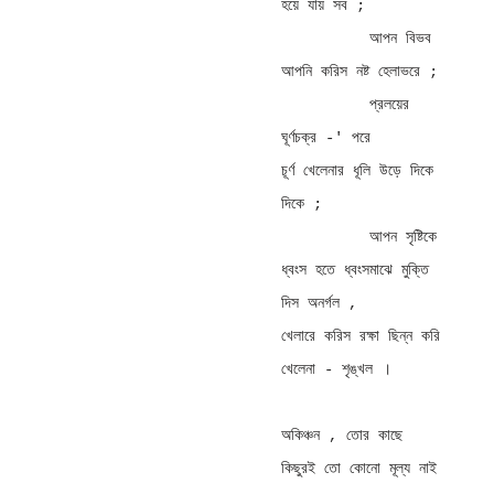
হয়ে যায় সব ; 

          আপন বিভব 

আপনি করিস নষ্ট হেলাভরে ; 

          প্রলয়ের 
ঘূর্ণচক্র -' পরে 

চূর্ণ খেলেনার ধূলি উড়ে দিকে 
দিকে ; 

          আপন সৃষ্টিকে 

ধ্বংস হতে ধ্বংসমাঝে মুক্তি 
দিস অনর্গল , 

খেলারে করিস রক্ষা ছিন্ন করি 
খেলেনা - শৃঙ্খল । 

অকিঞ্চন , তোর কাছে 
কিছুরই তো কোনো মূল্য নাই 