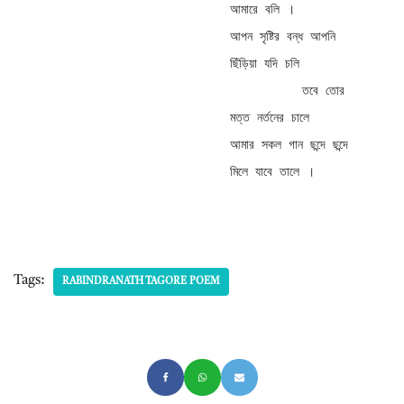
আমারে বলি । 

আপন সৃষ্টির বন্ধ আপনি 
ছিঁড়িয়া যদি চলি 

          তবে তোর 
মত্ত নর্তনের চালে 

আমার সকল গান ছন্দে ছন্দে 
মিলে যাবে তালে ।
Tags:
RABINDRANATH TAGORE POEM