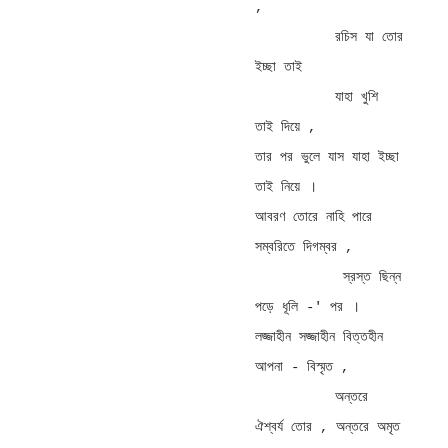
, 

          রচিস যা তোর 
ইচ্ছা তাই 

          যাহা খুশি 
তাই দিয়ে , 

তার পর ভুলে যাস যাহা ইচ্ছা 
তাই নিয়ে । 

আবরণ তোরে নাহি পারে 
সম্বরিতে দিগম্বর , 

           স্রস্ত ছিন্ন 
পড়ে ধূলি -' পর । 

লজ্জাহীন সজ্জাহীন বিত্তহীন 
আপনা - বিস্মৃত , 

          অন্তরে 
ঐশ্বর্য তোর , অন্তরে অমৃত 