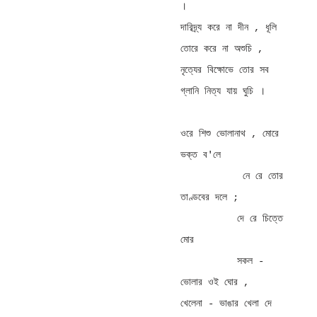
। 

দারিদ্র্য করে না দীন , ধূলি 
তোরে করে না অশুচি , 

নৃত্যের বিক্ষোভে তোর সব 
গ্লানি নিত্য যায় ঘুচি । 

ওরে শিশু ভোলানাথ , মোরে 
ভক্ত ব'লে 

           নে রে তোর 
তাণ্ডবের দলে ; 

          দে রে চিত্তে 
মোর 

          সকল - 
ভোলার ওই ঘোর , 

খেলেনা - ভাঙার খেলা দে 