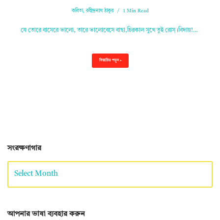
কবিতা
,
রবীন্দ্রনাথ ঠাকুর
1 Min Read
যে তোরে বাসেরে ভালো, তারে ভালোবেসে বাছা,চিরকাল সুখে তুই রোস্‌।বিদায়!…
বিস্তারিত পড়ুন »
সংরক্ষণাগার
আপনার ভাষা ব্যবহার করুন