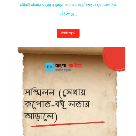
মহীয়সী মহিমার আগ্নেয় কুসুমসূর্য, ধায় লভিবারে বিশ্রামের ঘুম।ভাঙা এক
ভিত্তি-‘পরে…
বিস্তারিত পড়ুন »