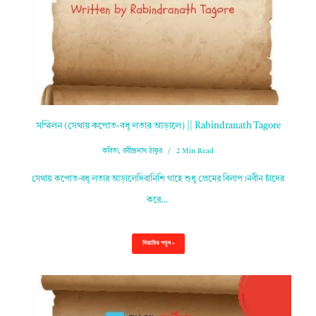
সম্মিলন (সেথায় কপোত-বধূ লতার আড়ালে) || Rabindranath Tagore
কবিতা
,
রবীন্দ্রনাথ ঠাকুর
2 Min Read
সেথায় কপোত-বধূ লতার আড়ালেদিবানিশি গাহে শুধু প্রেমের বিলাপ।নবীন চাঁদের
করে…
বিস্তারিত পড়ুন »