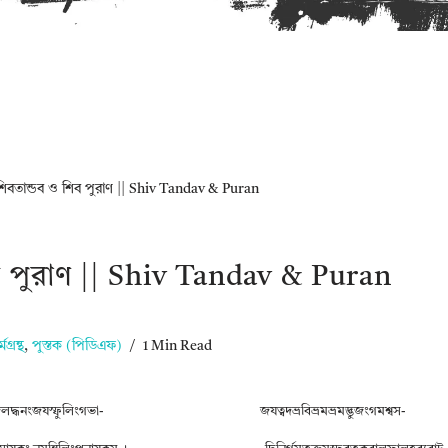
শিবতান্ডব ও শিব পুরাণ || Shiv Tandav & Puran
ব পুরাণ || Shiv Tandav & Puran
মগ্রন্থ
,
পুস্তক (পিডিএফ)
1 Min Read
বলদ্ধনংজযস্ফুলিংগভা-
জযত্বদভ্রবিভ্রমভ্রমদ্ভুজংগমশ্বস-