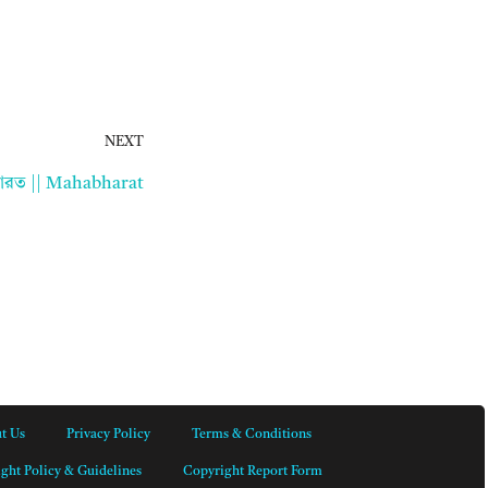
NEXT
ারত || Mahabharat
t Us
Privacy Policy
Terms & Conditions
ght Policy & Guidelines
Copyright Report Form