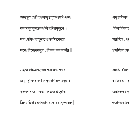
জটাভুজংগপিংগলস্ফুরত্ফণামণিপ্রভা
প্রফুল্লনীল
কদংবকুংকুমদ্রবপ্রলিপ্তদিগ্বধূমুখে ।
-বিলংবিকংঠ
মদাংধসিংধুরস্ফুরত্ত্বগুত্তরীযমেদুরে
স্মরচ্ছিদং প
মনো বিনোদমদ্ভুতং বিভর্তু ভূতভর্তরি ||
গজচ্ছিদাংধ
সহস্রলোচনপ্রভৃত্যশেষলেখশেখর
অগর্বসর্ব
প্রসূনধূলিধোরণী বিধূসরাংঘ্রিপীঠভূঃ ।
রসপ্রবাহমাধু
ভুজংগরাজমালযা নিবদ্ধজাটজূটক
স্মরাংতকং 
শ্রিযৈ চিরায জাযতাং চকোরবংধুশেখরঃ ||
গজাংতকাং