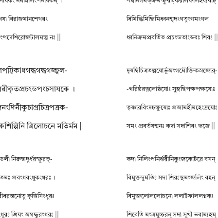
াযকং নমন্নিলিংপনাযকম্ ।
-দ্বিনির্গমত্ক্রমস্ফুরত্করালফালহব্যবাট্
খযা বিরাজমানশেখরং
ধিমিদ্ধিমিদ্ধিমিধ্বনন্মৃদংগতুংগমংগল
পদেশিরোজটালমস্তু নঃ ||
ধ্বনিক্রমপ্রবর্তিত প্রচংডতাংডবঃ শিবঃ |
্টিকাধগদ্ধগদ্ধগজ্জ্বল-
দৃষদ্বিচিত্রতল্পযোর্ভুজংগমৌক্তিকস্রজোর্-
ধরীকৃতপ্রচংডপংচসাযকে ।
-গরিষ্ঠরত্নলোষ্ঠযোঃ সুহৃদ্বিপক্ষপক্ষযোঃ 
নংদিনীকুচাগ্রচিত্রপত্রক-
তৃষ্ণারবিংদচক্ষুষোঃ প্রজামহীমহেংদ্রযোঃ
কশিল্পিনি ত্রিলোচনে মতির্মম ||
সমং প্রবর্তযন্মনঃ কদা সদাশিবং ভজে ||
 নিরুদ্ধদুর্ধরস্ফুরত্-
কদা নিলিংপনির্ঝরীনিকুংজকোটরে বসন্
ীতমঃ প্রবংধবংধুকংধরঃ ।
বিমুক্তদুর্মতিঃ সদা শিরঃস্থমংজলিং বহন্ 
ীধরস্তনোতু কৃত্তিসিংধুরঃ
বিমুক্তলোললোচনো ললাটফাললগ্নকঃ
ুরঃ শ্রিযং জগদ্ধুরংধরঃ ||
শিবেতি মংত্রমুচ্চরন্ সদা সুখী ভবাম্যহম্ 