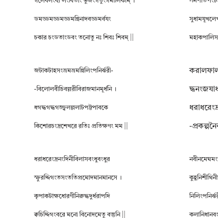
গলেবলংব্য লংবিতাং ভুজংগতুংগমালিকাম্ ।
-নিপীতপংচস
ডমড্ডমড্ডমড্ডমন্নিনাদবড্ডমর্বযং
সুধামযূখলে
চকার চংডতাংডবং তনোতু নঃ শিবঃ শিবম্ ||
মহাকপালিসং
করালফালপট
জটাকটাহসংভ্রমভ্রমন্নিলিংপনির্ঝরী-
দ্ধনংজযা
-বিলোলবীচিবল্লরীবিরাজমানমূর্ধনি ।
ধরাধরেংদ্র
ধগদ্ধগদ্ধগজ্জ্বলল্ললাটপট্টপাবকে
-প্রকল্পনৈ
কিশোরচংদ্রশেখরে রতিঃ প্রতিক্ষণং মম ||
ধরাধরেংদ্রনংদিনীবিলাসবংধুবংধুর
নবীনমেঘমংডলী
স্ফুরদ্দিগংতসংততিপ্রমোদমানমানসে ।
কুহূনিশীথিন
কৃপাকটাক্ষধোরণীনিরুদ্ধদুর্ধরাপদি
নিলিংপনির্ঝর
ক্বচিদ্দিগংবরে মনো বিনোদমেতু বস্তুনি ||
কলানিধানবংধ