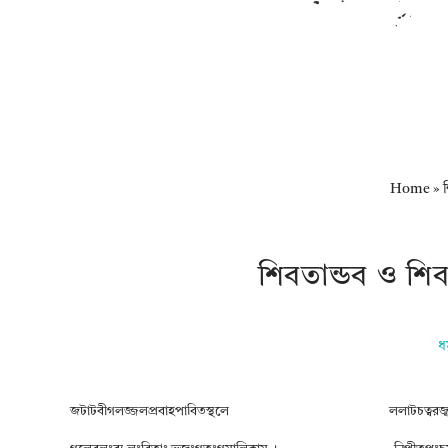
Home
»
শিবতান্ডব ও শি
ধর্
জটাটবীগলজ্জলপ্রবাহপাবিতস্থলে
ললাটচত্বরজ্