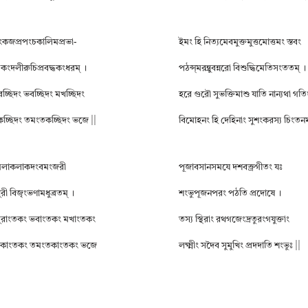
পংকজপ্রপংচকালিমপ্রভা-
ইমং হি নিত্যমেবমুক্তমুত্তমোত্তমং স্তবং
কংদলীরুচিপ্রবদ্ধকংধরম্ ।
পঠন্স্মরন্ব্রুবন্নরো বিশুদ্ধিমেতিসংততম্ ।
ুরচ্ছিদং ভবচ্ছিদং মখচ্ছিদং
হরে গুরৌ সুভক্তিমাশু যাতি নান্যথা গতি
কচ্ছিদং তমংতকচ্ছিদং ভজে ||
বিমোহনং হি দেহিনাং সুশংকরস্য চিংতনম্
মংগলাকলাকদংবমংজরী
পূজাবসানসমযে দশবক্ত্রগীতং যঃ
রী বিজৃংভণামধুব্রতম্ ।
শংভুপূজনপরং পঠতি প্রদোষে ।
পুরাংতকং ভবাংতকং মখাংতকং
তস্য স্থিরাং রথগজেংদ্রতুরংগযুক্তাং
ধকাংতকং তমংতকাংতকং ভজে
লক্ষ্মীং সদৈব সুমুখিং প্রদদাতি শংভুঃ ||