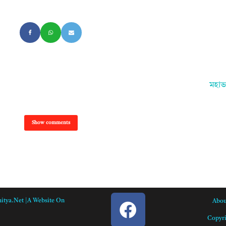
মহাভ
Show comments
itya.net |A Website On
Abou
Copyri