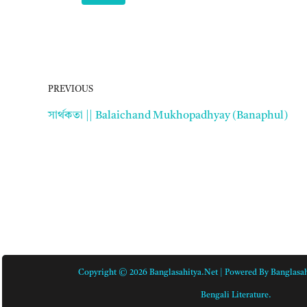
PREVIOUS
সার্থকতা || Balaichand Mukhopadhyay (Banaphul)
Copyright © 2026 Banglasahitya.net | Powered By Banglasah
Bengali Literature.