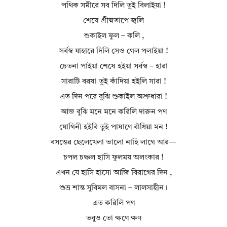
পথিক সমীরে সব দিলি তুই বিলাইয়া !
শেষে গ্রীষ্মতাপে জ্বলি
শুকাইল ফুল – কলি ,
সর্বস্ব যাহারে দিলি সেও গেল পলাইয়া !
চেতনা পাইয়া শেষে হইয়া সর্বস্ব – হারা
সারাটি বরষা তুই কাঁদিয়া হইলি সারা !
এত দিন পরে বুঝি শুকাইল অশ্রুধারা !
আজ বুঝি মনে মনে করিলি দারুন পণ
যোগিনী হইবি তুই পাষাণে বাঁধিয়া মন !
বসন্তের ছেলেখেলা ভালো নাহি লাগে আর—
চপল চঞ্চল হাসি ফুলময় অলংকার !
এখন যে হাসি হাসো আজি বিরাগের দিন ,
শুভ্র শান্ত সুবিমল বাসনা – লালসাহীন।
এত করিলি পণ
তবুও তো ক্ষণে ক্ষণ