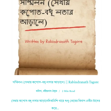
সম্মিলন (সেথায় কপোত-বধূ লতার আড়ালে) || Rabindranath Tagore
কবিতা
,
রবীন্দ্রনাথ ঠাকুর
2 Min Read
সেথায় কপোত-বধূ লতার আড়ালেদিবানিশি গাহে শুধু প্রেমের বিলাপ।নবীন চাঁদের
করে…