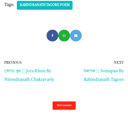
Tags:
RABINDRANATH TAGORE POEM
PREVIOUS
NEXT
জোড়া খুন || Jora Khun By
সমাপন || Somapan By
Nirendranath Chakravarty
Rabindranath Tagore
Show comments