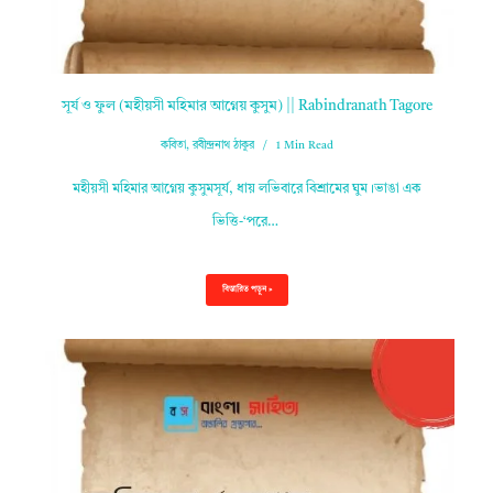
সূর্য ও ফুল (মহীয়সী মহিমার আগ্নেয় কুসুম) || Rabindranath Tagore
কবিতা
,
রবীন্দ্রনাথ ঠাকুর
1 Min Read
মহীয়সী মহিমার আগ্নেয় কুসুমসূর্য, ধায় লভিবারে বিশ্রামের ঘুম।ভাঙা এক
ভিত্তি-‘পরে…
বিস্তারিত পড়ুন »