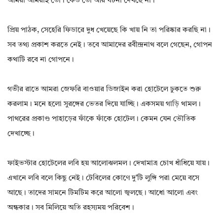
আমরা আমরাই তো। কেউ তো আর ঘটনা দেখছে না।
প্রিয় পাঠক, সেহেরি ফিডারে দুধ খেয়েছে কি খায় নি তা পরিষ্কার করছি না।
সব তথ্য প্রকাশ করতে নেই। তবে আমাদের রবীন্দ্রনাথ বলে গেছেন, গোপন
কথাটি রবে না গোপনে।
গভীর রাতে আমরা জেফরি বাওয়ার ডিজাইন করা হোটেলে ঢুকতে শুরু
করলাম। মনে হলো সুরঙ্গের ভেতর দিয়ে যাচ্ছি। একসময় গাড়ি থামল।
পাথরের প্রকাণ্ড পাহাড়ের ফাঁকে ফাঁকে হোটেল। কেমন যেন ভৌতিক
দেখাচ্ছে।
ফাইভস্টার হোটেলের লবি হয় আলোঝলমল। দেখামাত্র চোখ ধাঁধিয়ে যায়।
এখানে লবি বলে কিছু নেই। টেবিলের কোণে দু’টি লুঙ্গি পরা মেয়ে বসে
আছে। তাদের সামনে টিমটিম করে আলো জ্বলছে। আধো আলো এবং
অন্ধকার। সব মিলিয়ে অতি রহস্যময় পরিবেশ।