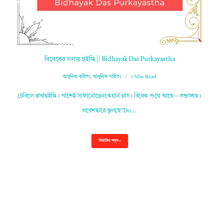
বিবেকের গলায় হুইস্কি || Bidhayak Das Purkayastha
আধুনিক কবিতা
,
আধুনিক সাহিত্য
1 Min Read
টেবিলে রাখাহুইস্কি। পাশেই সাজানোগ্লেনকেয়ার্ন গ্লাস। বিবেক শুয়ে আছে—তন্দ্রাচ্ছন্ন।
প্রবেশদ্বারে ঝুলছে“Do…
বিস্তারিত পড়ুন »