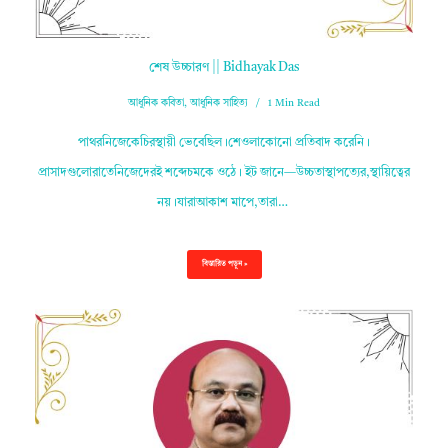
শেষ উচ্চারণ || Bidhayak Das
আধুনিক কবিতা
,
আধুনিক সাহিত্য
1 Min Read
পাথরনিজেকেচিরস্থায়ী ভেবেছিল।শেওলাকোনো প্রতিবাদ করেনি।
প্রাসাদগুলোরাতেনিজেদেরই শব্দেচমকে ওঠে। ইট জানে—উচ্চতাস্থাপত্যের,স্থায়িত্বের
নয়।যারাআকাশ মাপে,তারা…
বিস্তারিত পড়ুন »