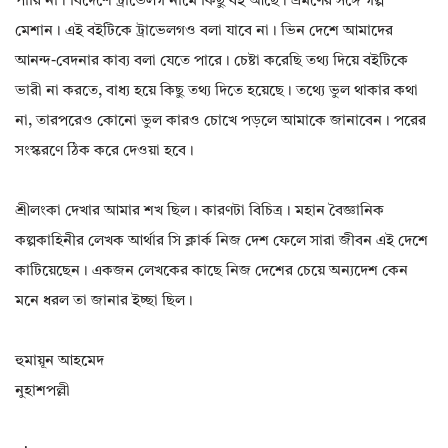
পারি না। বিদেশে ট্রাভেলগ নামে কিছু বই আছে। ভ্রমণের সঙ্গে গল্প
মেশান। এই বইটিকে ট্রাভেলগও বলা যাবে না। ভিন দেশে আমাদের
আনন্দ-বেদনার কাব্য বলা যেতে পারে। চেষ্টা করেছি তথ্য দিয়ে বইটিকে
ভারী না করতে, বাধ্য হয়ে কিছু তথ্য দিতে হয়েছে। তথ্যে ভুল থাকার কথা
না, তারপরেও কোনো ভুল কারও চোখে পড়লে আমাকে জানাবেন। পরের
সংস্করণে ঠিক করে দেওয়া হবে।
শ্রীলংকা দেখার আমার শখ ছিল। কারণটা বিচিত্র। মহান বৈজ্ঞানিক
কল্পকাহিনীর লেখক আর্থার সি ক্লার্ক নিজ দেশ ফেলে সারা জীবন এই দেশে
কাটিয়েছেন। একজন লেখকের কাছে নিজ দেশের চেয়ে অন্যদেশ কেন
মনে ধরল তা জানার ইচ্ছা ছিল।
হুমায়ূন আহমেদ
নুহাশপল্লী