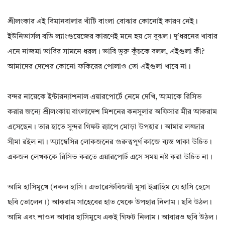
শ্রীলংকার এই বিমানবালার খাঁটি বাংলা বোঝার কোনোই কারণ নেই।
ইউনিভার্সল বডি ল্যাংগুয়েজের কারণেই মনে হয় সে বুঝল। দু’ধরনের খাবার
এনে নাজমা ভাবির সামনে ধরল। ভাবি ভুরু কুঁচকে বলল, এইগুলা কী?
আমাদের দেশের কোনো ফকিরের পোলাও তো এইগুলা খাবে না।
বন্দর নায়েকে ইন্টারন্যাশনাল এয়ারপোর্টে নেমে দেখি, আমাকে রিসিভ
করার জন্যে শ্রীলংকায় বাংলাদেশ মিশনের কনসুলার অফিসার মীর আকরাম
এসেছেন। তার হাতে সুন্দর গিফট র‍্যাপে মোড়া উপহার। আমার লজ্জার
সীমা রইল না। অ্যাম্বেসির লোকজনের গুরুত্বপূর্ণ কাজে ব্যস্ত থাকা উচিত।
একজন লেখককে রিসিভ করতে এয়ারপোর্ট এসে সময় নষ্ট করা উচিত না।
আমি হাসিমুখে (নকল হাসি। এভারেস্টবিজয়ী মুসা ইব্রাহিম যে হাসি হেসে
ছবি তোলেন।) আকরাম সাহেবের হাত থেকে উপহার নিলাম। ছবি উঠল।
আমি এবং শাওন আবার হাসিমুখে একই গিফট নিলাম। আবারও ছবি উঠল।