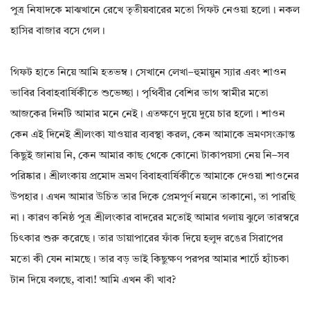
পুত্র নিষাদকে মাঝখানে রেখে তৃতীয়বারের মতো গিফট নেওয়া হলো। নকল
হাসির বাজার বসে গেল।
গিফট হাতে নিয়ে আমি হতভম্ব। সেখানে লেখা–হুমায়ুন স্যার এবং শাওন
ভাবির বিবাহবার্ষিকীতে শুভেচ্ছা। পৃথিবীর বেশির ভাগ স্বামীর মতো
আজকের দিনটি আমার মনে নেই। এতক্ষণে দুয়ে দুয়ে চার হলো। শাওন
কেন এই দিনেই শ্রীলংকা যাওয়ার ব্যবস্থা করল, কেন আমাকে ভ্রমণসংক্রান্ত
কিছুই জানায় নি, কেন আমার কাছ থেকে কোনো টাকাপয়সা নেয় নি–সব
পরিষ্কার। শ্রীলংকায় প্রমোদ ভ্রমণ বিবাহবার্ষিকীতে আমাকে দেওয়া শাওনের
উপহার। এখন আমার উচিত তার দিকে প্রেমপূর্ণ নয়নে তাকানো, তা পারছি
না। কারণ কনিষ্ঠ পুত্র শ্রীলংকার বাদরের মতোই আমার গলায় ঝুলে তারস্বরে
চিৎকার শুরু করেছে। তার ডায়াপারের ফাঁক দিয়ে হলুদ রঙের সিরাপের
মতো কী যেন নামছে। তার বড় ভাই কিছুক্ষণ পরপর আমার শার্টে হ্যাঁচকা
টান দিয়ে বলছে, বাবা! আমি এখন কী খাব?