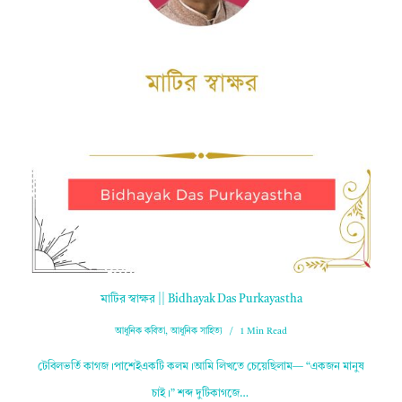
মাটির স্বাক্ষর || Bidhayak Das Purkayastha
আধুনিক কবিতা
,
আধুনিক সাহিত্য
1 Min Read
টেবিলভর্তি কাগজ।পাশেইএকটি কলম।আমি লিখতে চেয়েছিলাম— “একজন মানুষ
চাই।” শব্দ দুটিকাগজে…