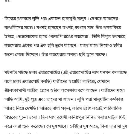
০১.
সিল্কের ঝলমলে লুঙ্গি পরা একজন হাস্যমুখী মানুষ। দেখতে আমাদের
বাঙালিদের মতো। যখনই হাসছেন তখনই ধবধবে সাদা দাঁত ঝকমকিয়ে
উঠছে। ভদ্রলোকের হাতে গোলাপি রঙের ক্যামেরা। তিনি বিপুল উৎসাহে
ক্যামেরায় একের পর এক ছবি তুলে যাচ্ছেন। মাঝে মাঝে নিজেও ছবির
জন্যে পোজ দিচ্ছেন। তাঁর ক্যামেরায় অন্যরা ছবি তুলে যাচ্ছে।
ঘটনাটা ঘটছে ঢাকা এয়ারপোর্টের (এই এয়ারপোর্টের নাম ঘনঘন বদলাচ্ছে
বলে ঢাকা এয়ারপোর্ট বলছি) যাত্রীদের ওয়েটিং লাউঞ্জে, যেখানে
শ্রীলংকাগামী যাত্রীরা প্লেনে ওঠার অপেক্ষায় বসে আছেন। যাত্রীদের মধ্যে
আছি আমি, দুই পুত্র এবং তাদের মা শাওন। লুঙ্গি পরা মানুষটির কর্মকাণ্ড
আগ্রহ নিয়ে দেখছি। আগ্রহে বাধা পড়ল, কারণ হঠাৎ করেই পারিবারিক
বিপ্লবের সূচনা হলো। তিন মাস বয়েসী কনিষ্ঠপুত্র নিনিত গলায় মাইক ফিট
করে কান্না শুরু করেছে। সে দুধ খাবে। কৌটার দুধ আছে, কিন্তু তার মা দুধ