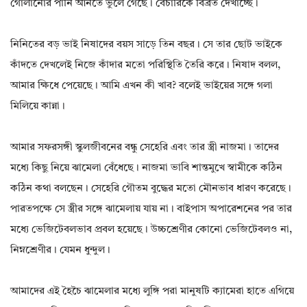
গোলানোর পানি আনতে ভুলে গেছে। বেচারিকে বিব্রত দেখাচ্ছে।
নিনিতের বড় ভাই নিষাদের বয়স সাড়ে তিন বছর। সে তার ছোট ভাইকে
কাঁদতে দেখলেই নিজে কাঁদার মতো পরিস্থিতি তৈরি করে। নিষাদ বলল,
আমার ক্ষিধে পেয়েছে। আমি এখন কী খাব? বলেই ভাইয়ের সঙ্গে গলা
মিলিয়ে কান্না।
আমার সফরসঙ্গী স্কুলজীবনের বন্ধু সেহেরি এবং তার স্ত্রী নাজমা। তাদের
মধ্যে কিছু নিয়ে ঝামেলা বেঁধেছে। নাজমা ভাবি শান্তমুখে স্বামীকে কঠিন
কঠিন কথা বলছেন। সেহেরি গৌতম বুদ্ধের মতো মৌনভাব ধারণ করেছে।
পারতপক্ষে সে স্ত্রীর সঙ্গে ঝামেলায় যায় না। বাইপাস অপারেশনের পর তার
মধ্যে ভেজিটেবলভাব প্রবল হয়েছে। উচ্চশ্রেণীর কোনো ভেজিটেবলও না,
নিম্নশ্রেণীর। যেমন ধুন্দুল।
আমাদের এই হৈচৈ ঝামেলার মধ্যে লুঙ্গি পরা মানুষটি ক্যামেরা হাতে এগিয়ে