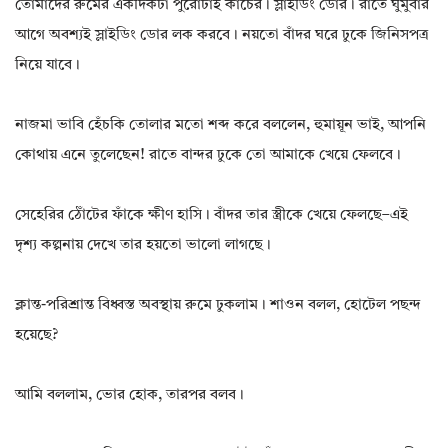
তোমাদের রুমের একদিকটা পুরোটাই কাচের। স্লাইডিং ডোর। রাতে ঘুমুবার
আগে অবশ্যই স্লাইডিং ডোর লক করবে। নয়তো বাঁদর ঘরে ঢুকে জিনিসপত্র
নিয়ে যাবে।
নাজমা ভাবি হেঁচকি তোলার মতো শব্দ করে বললেন, হুমায়ূন ভাই, আপনি
কোথায় এনে তুলেছেন! রাতে বান্দর ঢুকে তো আমাকে খেয়ে ফেলবে।
সেহেরির ঠোঁটের ফাঁকে ক্ষীণ হাসি। বাঁদর তার স্ত্রীকে খেয়ে ফেলছে–এই
দৃশ্য কল্পনায় দেখে তার হয়তো ভালো লাগছে।
ক্লান্ত-পরিশ্রান্ত বিধ্বস্ত অবস্থায় রুমে ঢুকলাম। শাওন বলল, হোটেল পছন্দ
হয়েছে?
আমি বললাম, ভোর হোক, তারপর বলব।