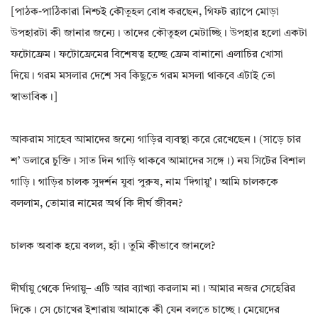
[পাঠক-পাঠিকারা নিশ্চই কৌতূহল বোধ করছেন, গিফট র‍্যাপে মোড়া
উপহারটা কী জানার জন্যে। তাদের কৌতূহল মেটাচ্ছি। উপহার হলো একটা
ফটোফ্রেম। ফটোফ্রেমের বিশেষত্ব হচ্ছে ফ্রেম বানানো এলাচির খোসা
দিয়ে। গরম মসলার দেশে সব কিছুতে গরম মসলা থাকবে এটাই তো
স্বাভাবিক।]
আকরাম সাহেব আমাদের জন্যে গাড়ির ব্যবস্থা করে রেখেছেন। (সাড়ে চার
শ’ ডলারে চুক্তি। সাত দিন গাড়ি থাকবে আমাদের সঙ্গে।) নয় সিটের বিশাল
গাড়ি। গাড়ির চালক সুদর্শন যুবা পুরুষ, নাম ‘দিগায়ু’। আমি চালককে
বললাম, তোমার নামের অর্থ কি দীর্ঘ জীবন?
চালক অবাক হয়ে বলল, হ্যাঁ। তুমি কীভাবে জানলে?
দীর্ঘায়ু থেকে দিগায়ু– এটি আর ব্যাখ্যা করলাম না। আমার নজর সেহেরির
দিকে। সে চোখের ইশারায় আমাকে কী যেন বলতে চাচ্ছে। মেয়েদের