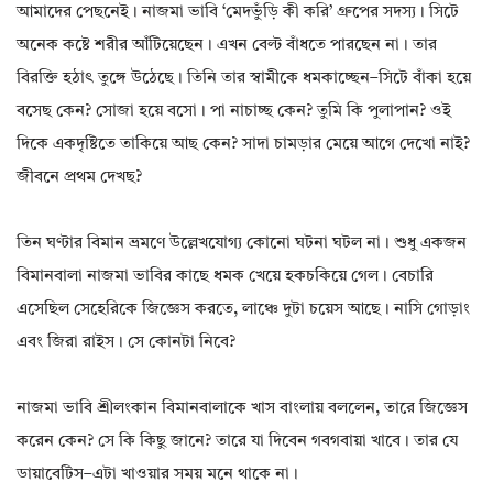
আমাদের পেছনেই। নাজমা ভাবি ‘মেদভুঁড়ি কী করি’ গ্রুপের সদস্য। সিটে
অনেক কষ্টে শরীর আঁটিয়েছেন। এখন বেল্ট বাঁধতে পারছেন না। তার
বিরক্তি হঠাৎ তুঙ্গে উঠেছে। তিনি তার স্বামীকে ধমকাচ্ছেন–সিটে বাঁকা হয়ে
বসেছ কেন? সোজা হয়ে বসো। পা নাচাচ্ছ কেন? তুমি কি পুলাপান? ওই
দিকে একদৃষ্টিতে তাকিয়ে আছ কেন? সাদা চামড়ার মেয়ে আগে দেখো নাই?
জীবনে প্রথম দেখছ?
তিন ঘণ্টার বিমান ভ্রমণে উল্লেখযোগ্য কোনো ঘটনা ঘটল না। শুধু একজন
বিমানবালা নাজমা ভাবির কাছে ধমক খেয়ে হকচকিয়ে গেল। বেচারি
এসেছিল সেহেরিকে জিজ্ঞেস করতে, লাঞ্চে দুটা চয়েস আছে। নাসি গোড়াং
এবং জিরা রাইস। সে কোনটা নিবে?
নাজমা ভাবি শ্রীলংকান বিমানবালাকে খাস বাংলায় বললেন, তারে জিজ্ঞেস
করেন কেন? সে কি কিছু জানে? তারে যা দিবেন গবগবায়া খাবে। তার যে
ডায়াবেটিস–এটা খাওয়ার সময় মনে থাকে না।