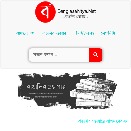
Skip
To
আমাদের কথা
বাঙালির গ্রন্থাগার
ডিজিটাল বই
লেখালিখি
Content
বাঙালির গ্রন্থাগারে আপনাদের সকলকে জানাই 