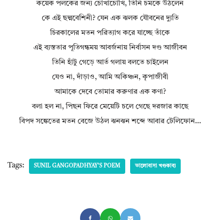
কয়েক পলকের জন্য চোখাচোখি, তিনি চমকে উঠলেন
কে এই ছদ্মবেশিনী? যেন এক ঝলক যৌবনের দ্যুতি
চিরকালের মতন পরিত্যাগ করে যাচ্ছে তাঁকে
এই ব্যস্ততার পূতিগন্ধময় আবর্জনায় নির্বাসন দণ্ড আজীবন
তিনি হাঁটু গেড়ে আর্ত গলায় বলতে চাইলেন
যেও না, দাঁড়াও, আমি অকিঞ্চন, কৃপাজীবী
আমাকে দেবে তোমার করুণার এক কণা?
বলা হল না, পিছন ফিরে মেয়েটি চলে গেছে দরজার কাছে
বিপদ সঙ্কেতের মতন বেজে উঠল ঝনঝন শব্দে আবার টেলিফোন…
Tags:
SUNIL GANGOPADHYAY'S POEM
ভালোবাসা খণ্ডকাব্য