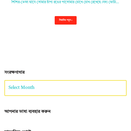
শিশির-ভেজা ঘাসে তোমার চাঁপা রঙের পাতোমার চোখে চোখ রেখেছে।সদ্য ফোটা…
বিস্তারিত পড়ুন »
সংরক্ষণাগার
আপনার ভাষা ব্যবহার করুন