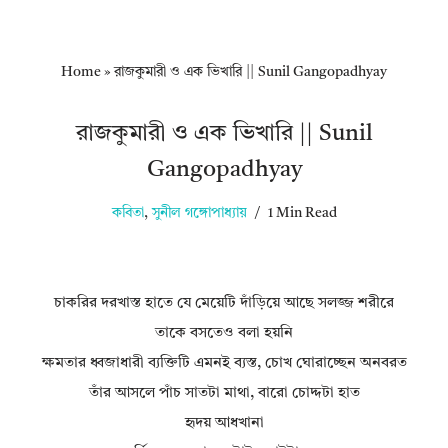
Home
»
রাজকুমারী ও এক ভিখারি || Sunil Gangopadhyay
রাজকুমারী ও এক ভিখারি || Sunil
Gangopadhyay
কবিতা
,
সুনীল গঙ্গোপাধ্যায়
1 Min Read
চাকরির দরখাস্ত হাতে যে মেয়েটি দাঁড়িয়ে আছে সলজ্জ শরীরে
তাকে বসতেও বলা হয়নি
ক্ষমতার ধ্বজাধারী ব্যক্তিটি এমনই ব্যস্ত, চোখ ঘোরাচ্ছেন অনবরত
তাঁর আসলে পাঁচ সাতটা মাথা, বারো চোদ্দটা হাত
হৃদয় আধখানা