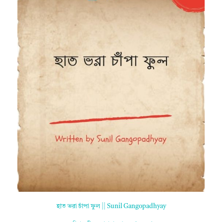
হাত ভরা চাঁপা ফুল || Sunil Gangopadhyay