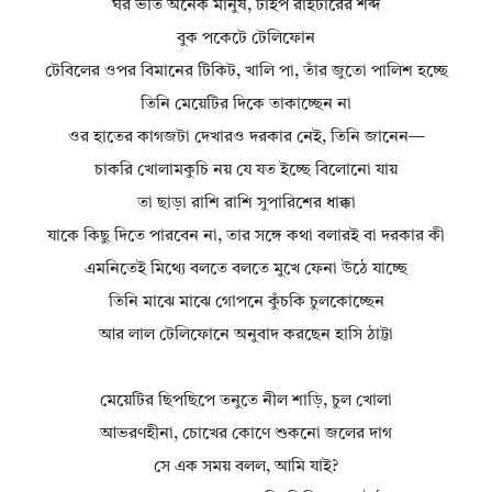
ঘর ভর্তি অনেক মানুষ, টাইপ রাইটারের শব্দ
বুক পকেটে টেলিফোন
টেবিলের ওপর বিমানের টিকিট, খালি পা, তাঁর জুতো পালিশ হচ্ছে
তিনি মেয়েটির দিকে তাকাচ্ছেন না
ওর হাতের কাগজটা দেখারও দরকার নেই, তিনি জানেন—
চাকরি খোলামকুচি নয় যে যত ইচ্ছে বিলোনো যায়
তা ছাড়া রাশি রাশি সুপারিশের ধাক্কা
যাকে কিছু দিতে পারবেন না, তার সঙ্গে কথা বলারই বা দরকার কী
এমনিতেই মিথ্যে বলতে বলতে মুখে ফেনা উঠে যাচ্ছে
তিনি মাঝে মাঝে গোপনে কুঁচকি চুলকোচ্ছেন
আর লাল টেলিফোনে অনুবাদ করছেন হাসি ঠাট্টা
মেয়েটির ছিপছিপে তনুতে নীল শাড়ি, চুল খোলা
আভরণহীনা, চোখের কোণে শুকনো জলের দাগ
সে এক সময় বলল, আমি যাই?