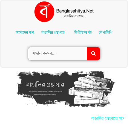
Skip
To
আমাদের কথা
বাঙালির গ্রন্থাগার
ডিজিটাল বই
লেখালিখি
Content
বাঙালির গ্রন্থাগারে আপনাদে