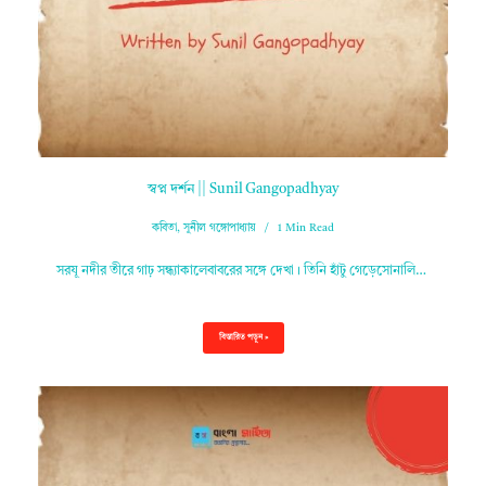
স্বপ্ন দর্শন || Sunil Gangopadhyay
কবিতা
,
সুনীল গঙ্গোপাধ্যায়
1 Min Read
সরযূ নদীর তীরে গাঢ় সন্ধ্যাকালেবাবরের সঙ্গে দেখা। তিনি হাঁটু গেড়েসোনালি…
বিস্তারিত পড়ুন »