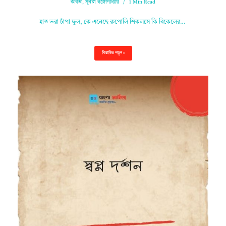
কবিতা
,
সুনীল গঙ্গোপাধ্যায়
1 Min Read
হাত ভরা চাঁপা ফুল, কে এনেছে রুপোলি শিকলসে কি বিকেলের…
বিস্তারিত পড়ুন »