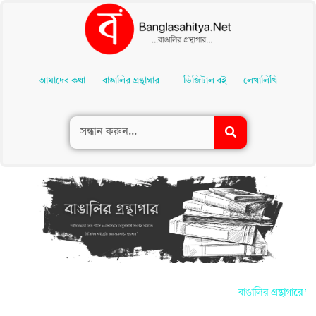
Skip
To
আমাদের কথা
বাঙালির গ্রন্থাগার
ডিজিটাল বই
লেখালিখি
Content
বাঙালির গ্রন্থাগারে আপ