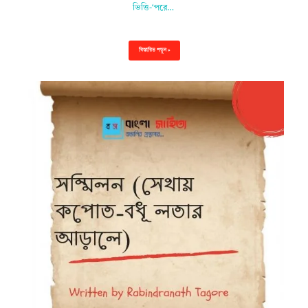
ভিত্তি-‘পরে…
বিস্তারিত পড়ুন »