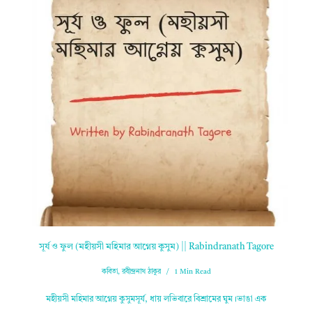
সূর্য ও ফুল (মহীয়সী মহিমার আগ্নেয় কুসুম) || Rabindranath Tagore
কবিতা
,
রবীন্দ্রনাথ ঠাকুর
1 Min Read
মহীয়সী মহিমার আগ্নেয় কুসুমসূর্য, ধায় লভিবারে বিশ্রামের ঘুম।ভাঙা এক