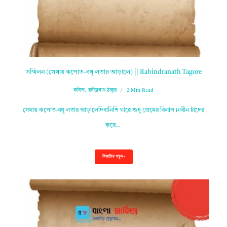
সম্মিলন (সেথায় কপোত-বধূ লতার আড়ালে) || Rabindranath Tagore
কবিতা
,
রবীন্দ্রনাথ ঠাকুর
2 Min Read
সেথায় কপোত-বধূ লতার আড়ালেদিবানিশি গাহে শুধু প্রেমের বিলাপ।নবীন চাঁদের
করে…
বিস্তারিত পড়ুন »