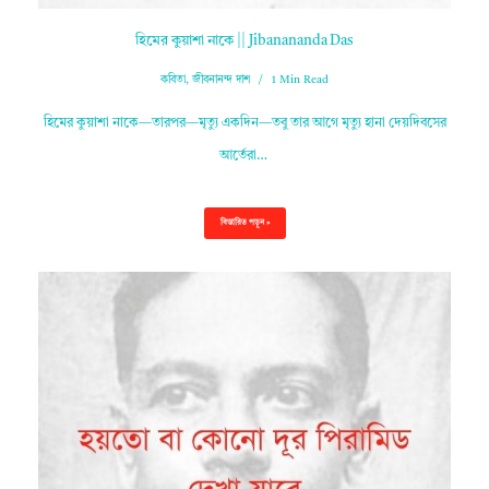
হিমের কুয়াশা নাকে || Jibanananda Das
কবিতা
,
জীবনানন্দ দাশ
1 Min Read
হিমের কুয়াশা নাকে—তারপর—মৃত্যু একদিন—তবু তার আগে মৃত্যু হানা দেয়দিবসের
আর্তেরা…
বিস্তারিত পড়ুন »