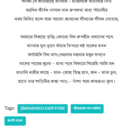
জীবন যে কাটিয়াছে বাংলায় – চারিদিকে বাঙালীর ভিড়
বহুদিন কীর্তন ভাসান গান রুপকথা যাত্রা পাঁচালীর
নরম নিবিড় ছন্দে যারা আজো শ্রাবণের জীবণের জীবন গোঙায়,
আমারে দিয়াছে তৃপ্তি; কোনো দিন রুপহীন প্রবাসের পথে
বাংলার মুখ ভুলে খাঁচার ভিতরে নষ্ট শুকের মতন
কাটাইনি দিন মাস,বেহুলার লহনার মধুর জগতে
তাদের পায়ের ধুলো – মাখা পথে বিকায়ে দিয়েছি আমি মন
বাঙালি নারীর কাছে – চাল- ধোয়া স্নিগ্ধ হাত, ধান – মাখা চুল,
হাতে তার শাড়িটির কস্তা পাড়; – ডাঁশা আম কামরাঙা কুল।
Tags:
JIBANANANDA DAS’S POEM
জীবনানন্দ দাশ কবিতা
রূপসী বাংলা