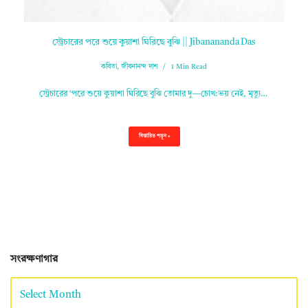
স্ট্রেচারের পরে শুয়ে কুয়াশা ঘিরিছে বুঝি || Jibanananda Das
কবিতা
,
জীবনানন্দ দাশ
1 Min Read
স্ট্রেচারের ‘পরে শুয়ে কুয়াশা ঘিরিছে বুঝি তোমার দু—চোখ:ভয় নেই, মৃত্যু…
বিস্তারিত পড়ুন »
সংরক্ষণাগার