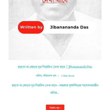
হয়তো বা কোনো দূর পিরামিড দেখা যাবে || Jibanananda Das
কবিতা
,
জীবনানন্দ দাশ
2 Min Read
হয়তো বা কোনো দূর পিরামিড দেখা যাবে—অন্ধকার সূর্যমন্দিরের পাশেজনরবহীন
বালির…
বিস্তারিত পড়ুন »