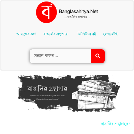
Skip
To
আমাদের কথা
বাঙালির গ্রন্থাগার
ডিজিটাল বই
লেখালিখি
Content
বাঙালির গ্রন্থাগারে আপ